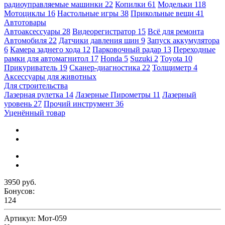
радиоуправляемые машинки
22
Копилки
61
Модельки
118
Мотоциклы
16
Настольные игры
38
Прикольные вещи
41
Автотовары
Автоаксессуары
28
Видеорегистратор
15
Всё для ремонта
Автомобиля
22
Датчики давления шин
9
Запуск аккумулятора
6
Камера заднего хода
12
Парковочный радар
13
Переходные
рамки для автомагнитол
17
Honda
5
Suzuki
2
Toyota
10
Прикуриватель
19
Сканер-диагностика
22
Толщиметр
4
Аксессуары для животных
Для строительства
Лазерная рулетка
14
Лазерные Пирометры
11
Лазерный
уровень
27
Прочий инструмент
36
Уценённый товар
3950 руб.
Бонусов:
124
Артикул:
Мот-059