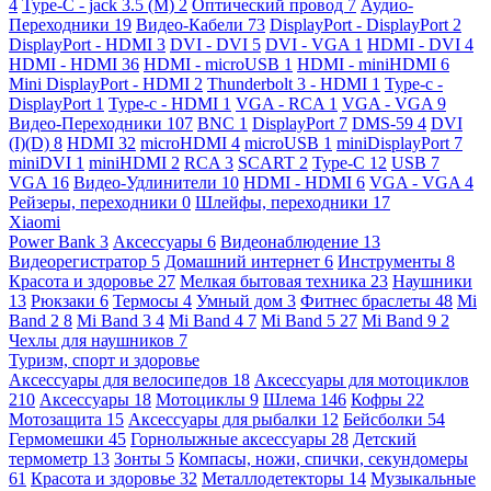
4
Type-C - jack 3.5 (M)
2
Оптический провод
7
Аудио-
Переходники
19
Видео-Кабели
73
DisplayPort - DisplayPort
2
DisplayPort - HDMI
3
DVI - DVI
5
DVI - VGA
1
HDMI - DVI
4
HDMI - HDMI
36
HDMI - microUSB
1
HDMI - miniHDMI
6
Mini DisplayPort - HDMI
2
Thunderbolt 3 - HDMI
1
Type-c -
DisplayPort
1
Type-c - HDMI
1
VGA - RCA
1
VGA - VGA
9
Видео-Переходники
107
BNC
1
DisplayPort
7
DMS-59
4
DVI
(I)(D)
8
HDMI
32
microHDMI
4
microUSB
1
miniDisplayPort
7
miniDVI
1
miniHDMI
2
RCA
3
SCART
2
Type-C
12
USB
7
VGA
16
Видео-Удлинители
10
HDMI - HDMI
6
VGA - VGA
4
Рейзеры, переходники
0
Шлейфы, переходники
17
Xiaomi
Power Bank
3
Аксессуары
6
Видеонаблюдение
13
Видеорегистратор
5
Домашний интернет
6
Инструменты
8
Красота и здоровье
27
Мелкая бытовая техника
23
Наушники
13
Рюкзаки
6
Термосы
4
Умный дом
3
Фитнес браслеты
48
Mi
Band 2
8
Mi Band 3
4
Mi Band 4
7
Mi Band 5
27
Mi Band 9
2
Чехлы для наушников
7
Туризм, спорт и здоровье
Аксессуары для велосипедов
18
Аксессуары для мотоциклов
210
Аксессуары
18
Мотоциклы
9
Шлема
146
Кофры
22
Мотозащита
15
Аксессуары для рыбалки
12
Бейсболки
54
Гермомешки
45
Горнолыжные аксессуары
28
Детский
термометр
13
Зонты
5
Компасы, ножи, спички, секундомеры
61
Красота и здоровье
32
Металлодетекторы
14
Музыкальные