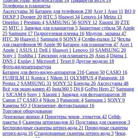
Транзисторы, Конденсаторы
14
Трафареты BGA
19
Телефоны и планшеты
Аксессуары
36
Батареи для телефонов
230
Acer
1
Asus
11
BQ
0
DEXP
3
Doogee
20
HTC
5
Huawei
34
Lenovo
14
Meizu
13
Oneplus
1
Prestigio
4
SAMSUNG
56
SONY
12
Xiaomi
30
ZTE
25
МТС
1
Зарядки для планшетов
5
Защитные стёкла
58
Apple
25
Samsung
17
Гидрогелевая пленка
16
Модули, экраны
47
HTC
36
Huawei
1
Samsung
6
SONY
4
Селфи-палки
12
Чехлы
для смартфонов
90
Apple
90
Батареи для планшетов
47
Acer
1
Apple
1
ASUS
11
Dell
1
Huawei
1
Lenovo
10
SAMSUNG
20
Sony
1
Toshiba
1
Тачскрин для планшета
26
Asus
4
Digma
1
DNS
1
Explay
1
Microsoft
1
Texet
0
Другие модели
18
Фото-видеоаппаратура
Батареи для фото-видео-аппаратов
216
Canon
50
CASIO
16
FUJIFILM
11
Konica
1
Nikon
31
OLYMPUS
4
Panasonic
18
Pentax
2
SAMSUNG
31
SONY
52
Бленды
26
Аксессуары
48
Всё для экшн-камер
45
Insta360
5
Dji
8
GoPro Hero
27
Samsung
1
SJCAM
6
Sony
1
Xiaomi
1
Зарядки для фотоаппаратов
38
Canon
17
CASIO
4
Nikon
3
Panasonic
4
Samsung
1
SONY
9
Камеры SQ
3
Освещение, фотовспышки
16
Торговое оборудование
Денежные ящики
4
Принтеры чеков, этикеток
42
Сейф-
пакеты
6
Сканеры штрихкодов
43
Подставка для сканеров
3
Беспроводные сканеры штрих-кода
21
Проводные сканеры
штрих-кода
16
Стационарные сканеры штрих-кода
3
Чеки,