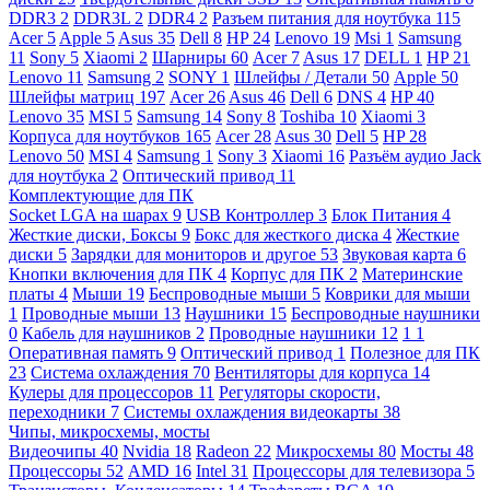
DDR3
2
DDR3L
2
DDR4
2
Разъем питания для ноутбука
115
Acer
5
Apple
5
Asus
35
Dell
8
HP
24
Lenovo
19
Msi
1
Samsung
11
Sony
5
Xiaomi
2
Шарниры
60
Acer
7
Asus
17
DELL
1
HP
21
Lenovo
11
Samsung
2
SONY
1
Шлейфы / Детали
50
Apple
50
Шлейфы матриц
197
Acer
26
Asus
46
Dell
6
DNS
4
HP
40
Lenovo
35
MSI
5
Samsung
14
Sony
8
Toshiba
10
Xiaomi
3
Корпуса для ноутбуков
165
Acer
28
Asus
30
Dell
5
HP
28
Lenovo
50
MSI
4
Samsung
1
Sony
3
Xiaomi
16
Разъём аудио Jack
для ноутбука
2
Оптический привод
11
Комплектующие для ПК
Socket LGA на шарах
9
USB Контроллер
3
Блок Питания
4
Жесткие диски, Боксы
9
Бокс для жесткого диска
4
Жесткие
диски
5
Зарядки для мониторов и другое
53
Звуковая карта
6
Кнопки включения для ПК
4
Корпус для ПК
2
Материнские
платы
4
Мыши
19
Беспроводные мыши
5
Коврики для мыши
1
Проводные мыши
13
Наушники
15
Беспроводные наушники
0
Кабель для наушников
2
Проводные наушники
12
1
1
Оперативная память
9
Оптический привод
1
Полезное для ПК
23
Система охлаждения
70
Вентиляторы для корпуса
14
Кулеры для процессоров
11
Регуляторы скорости,
переходники
7
Системы охлаждения видеокарты
38
Чипы, микросхемы, мосты
Видеочипы
40
Nvidia
18
Radeon
22
Микросхемы
80
Мосты
48
Процессоры
52
AMD
16
Intel
31
Процессоры для телевизора
5