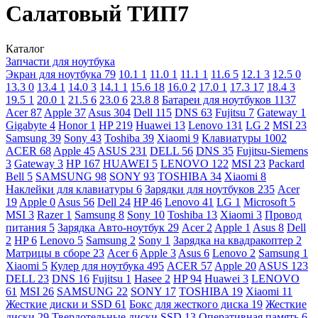
Салатовый ТИП7
Каталог
Запчасти для ноутбука
Экран для ноутбука
79
10.1
1
11.0
1
11.1
1
11.6
5
12.1
3
12.5
0
13.3
0
13.4
1
14.0
3
14.1
1
15.6
18
16.0
2
17.0
1
17.3
17
18.4
3
19.5
1
20.0
1
21.5
6
23.0
6
23.8
8
Батареи для ноутбуков
1137
Acer
87
Apple
37
Asus
304
Dell
115
DNS
63
Fujitsu
7
Gateway
1
Gigabyte
4
Honor
1
HP
219
Huawei
13
Lenovo
131
LG
2
MSI
23
Samsung
39
Sony
43
Toshiba
39
Xiaomi
9
Клавиатуры
1002
ACER
68
Apple
45
ASUS
231
DELL
56
DNS
35
Fujitsu-Siemens
3
Gateway
3
HP
167
HUAWEI
5
LENOVO
122
MSI
23
Packard
Bell
5
SAMSUNG
98
SONY
93
TOSHIBA
34
Xiaomi
8
Наклейки для клавиатуры
6
Зарядки для ноутбуков
235
Acer
19
Apple
0
Asus
56
Dell
24
HP
46
Lenovo
41
LG
1
Microsoft
5
MSI
3
Razer
1
Samsung
8
Sony
10
Toshiba
13
Xiaomi
3
Провод
питания
5
Зарядка Авто-ноутбук
29
Acer
2
Apple
1
Asus
8
Dell
2
HP
6
Lenovo
5
Samsung
2
Sony
1
Зарядка на квадракоптер
2
Матрицы в сборе
23
Acer
6
Apple
3
Asus
6
Lenovo
2
Samsung
1
Xiaomi
5
Кулер для ноутбука
495
ACER
57
Apple
20
ASUS
123
DELL
23
DNS
16
Fujitsu
1
Hasee
2
HP
94
Huawei
3
LENOVO
61
MSI
26
SAMSUNG
22
SONY
17
TOSHIBA
19
Xiaomi
11
Жесткие диски и SSD
61
Бокс для жесткого диска
19
Жесткие
диски
29
Твердотельные диски SSD
13
Оперативная память
6