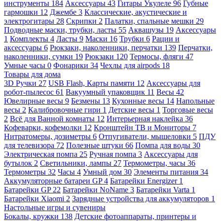
инструменты
184
Аксессуары
43
Гитары Укулеле
96
Губные
гармошки
12
Джембе
3
Классические, акустические и
электрогитары
28
Скрипки
2
Палатки, спальные мешки
29
Подводные маски, трубки, ласты
55
Аквашузы
19
Аксессуары
1
Комплекты
4
Ласты
9
Маски
16
Трубки
6
Рации и
аксессуары
6
Рюкзаки, наколенники, перчатки
139
Перчатки,
наколенники, сумки
19
Рюкзаки
120
Термосы, фляги
47
Умные часы
0
Фонарики
34
Чехлы для airpods
18
Товары для дома
3D Ручки
27
USB Flash, Карты памяти
12
Аксессуары для
робот-пылесос
61
Вакуумный упаковщик
11
Весы
42
Ювелирные весы
9
Безмены
13
Кухонные весы
14
Напольные
весы
2
Калибровочные гири
1
Детские весы
1
Торговые весы
2
Всё для Ванной комнаты
12
Интерьерная наклейка
36
Кофеварки, кофемолки
12
Кронштейн ТВ и Мониторы
7
Нитратомеры, дозиметры
6
Отпугиватели, мышеловки
5
ПДУ
для телевизора
72
Полезные штуки
66
Помпа для воды
30
Электрическая помпа
25
Ручная помпа
3
Аксессуары для
бутылок
2
Светильники, лампы
27
Термометры, часы
36
Термометры
32
Часы
4
Умный дом
30
Элементы питания
34
Аккумуляторные батареи GP
4
Батарейки Energizer
1
Батарейки GP
22
Батарейки NoName
3
Батарейки Varta
1
Батарейки Xiaomi
2
Зарядные устройства для аккумуляторов
1
Настольные игры и сувениры
Бокалы, кружки
138
Детские фотоаппараты, принтеры и