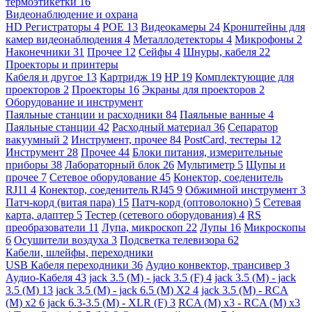
термоэтикетки
16
Видеонаблюдение и охрана
HD Регистраторы
4
POE
13
Видеокамеры
24
Кронштейны для
камер видеонаблюдения
4
Металлодетекторы
4
Микрофоны
2
Наконечники
31
Прочее
12
Сейфы
4
Шнуры, кабеля
22
Проекторы и принтеры
Кабеля и другое
13
Картридж
19
HP
19
Комплектующие для
проекторов
2
Проекторы
16
Экраны для проекторов
2
Оборудование и инструмент
Паяльные станции и расходники
84
Паяльные ванные
4
Паяльные станции
42
Расходный материал
36
Сепаратор
вакуумный
2
Инструмент, прочее
84
PostCard, тестеры
12
Инструмент
28
Прочее
44
Блоки питания, измерительные
приборы
38
Лабораторный блок
26
Мультиметр
5
Щупы и
прочее
7
Сетевое оборудование
45
Конектор, соеденитель
RJ11
4
Конектор, соеденитель RJ45
9
Обжимной инструмент
3
Патч-корд (витая пара)
15
Патч-корд (оптоволокно)
5
Сетевая
карта, адаптер
5
Тестер (сетевого оборудования)
4
RS
преобразователи
11
Лупа, микроскоп
22
Лупы
16
Микроскопы
6
Осушители воздуха
3
Подсветка телевизора
62
Кабели, шлейфы, переходники
USB Кабеля переходники
36
Аудио конвектор, трансивер
3
Аудио-Кабеля
43
jack 3.5 (M) - jack 3.5 (F)
4
jack 3.5 (M) - jack
3.5 (M)
13
jack 3.5 (M) - jack 6.5 (M) X2
4
jack 3.5 (M) - RCA
(M) x2
6
jack 6.3-3.5 (M) - XLR (F)
3
RCA (M) x3 - RCA (M) x3