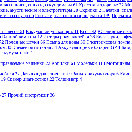
мпасы, ножи, спички, секундомеры
61
Красота и здоровье
32
Ме
кие, акустические и электрогитары
28
Скрипки
2
Палатки, спа
и и аксессуары
6
Рюкзаки, наколенники, перчатки
139
Перчатки
т-пылесос
61
Вакуумный упаковщик
11
Весы
42
Ювелирные вес
я Ванной комнаты
12
Интерьерная наклейка
36
Кофеварки, кофе
72
Полезные штуки
66
Помпа для воды
30
Электрическая помпа
дом
30
Элементы питания
34
Аккумуляторные батареи GP
4
Бата
 аккумуляторов
1
оуправляемые машинки
22
Копилки
61
Модельки
118
Мотоциклы
омобиля
22
Датчики давления шин
9
Запуск аккумулятора
6
Камер
ь
19
Сканер-диагностика
22
Толщиметр
4
ь
27
Прочий инструмент
36