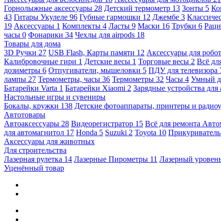
Горнолыжные аксессуары
28
Детский термометр
13
Зонты
5
Ко
43
Гитары Укулеле
96
Губные гармошки
12
Джембе
3
Классичес
19
Аксессуары
1
Комплекты
4
Ласты
9
Маски
16
Трубки
6
Раци
часы
0
Фонарики
34
Чехлы для airpods
18
Товары для дома
3D Ручки
27
USB Flash, Карты памяти
12
Аксессуары для робо
Калибровочные гири
1
Детские весы
1
Торговые весы
2
Всё дл
дозиметры
6
Отпугиватели, мышеловки
5
ПДУ для телевизора
лампы
27
Термометры, часы
36
Термометры
32
Часы
4
Умный 
Батарейки Varta
1
Батарейки Xiaomi
2
Зарядные устройства для
Настольные игры и сувениры
Бокалы, кружки
138
Детские фотоаппараты, принтеры и ради
Автотовары
Автоаксессуары
28
Видеорегистратор
15
Всё для ремонта Авт
для автомагнитол
17
Honda
5
Suzuki
2
Toyota
10
Прикуривател
Аксессуары для животных
Для строительства
Лазерная рулетка
14
Лазерные Пирометры
11
Лазерный уровен
Уценённый товар