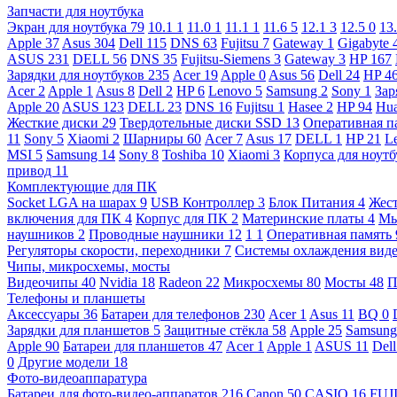
Запчасти для ноутбука
Экран для ноутбука
79
10.1
1
11.0
1
11.1
1
11.6
5
12.1
3
12.5
0
13
Apple
37
Asus
304
Dell
115
DNS
63
Fujitsu
7
Gateway
1
Gigabyte
ASUS
231
DELL
56
DNS
35
Fujitsu-Siemens
3
Gateway
3
HP
167
Зарядки для ноутбуков
235
Acer
19
Apple
0
Asus
56
Dell
24
HP
4
Acer
2
Apple
1
Asus
8
Dell
2
HP
6
Lenovo
5
Samsung
2
Sony
1
Зар
Apple
20
ASUS
123
DELL
23
DNS
16
Fujitsu
1
Hasee
2
HP
94
Hu
Жесткие диски
29
Твердотельные диски SSD
13
Оперативная п
11
Sony
5
Xiaomi
2
Шарниры
60
Acer
7
Asus
17
DELL
1
HP
21
L
MSI
5
Samsung
14
Sony
8
Toshiba
10
Xiaomi
3
Корпуса для ноут
привод
11
Комплектующие для ПК
Socket LGA на шарах
9
USB Контроллер
3
Блок Питания
4
Жест
включения для ПК
4
Корпус для ПК
2
Материнские платы
4
М
наушников
2
Проводные наушники
12
1
1
Оперативная память
Регуляторы скорости, переходники
7
Системы охлаждения вид
Чипы, микросхемы, мосты
Видеочипы
40
Nvidia
18
Radeon
22
Микросхемы
80
Мосты
48
П
Телефоны и планшеты
Аксессуары
36
Батареи для телефонов
230
Acer
1
Asus
11
BQ
0
Зарядки для планшетов
5
Защитные стёкла
58
Apple
25
Samsun
Apple
90
Батареи для планшетов
47
Acer
1
Apple
1
ASUS
11
Del
0
Другие модели
18
Фото-видеоаппаратура
Батареи для фото-видео-аппаратов
216
Canon
50
CASIO
16
FUJ