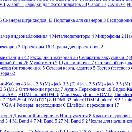
ny
1
Xiaomi
1
Зарядки для фотоаппаратов
38
Canon
17
CASIO
4
Ni
6
Сканеры штрихкодов
43
Подставка для сканеров
3
Беспроводн
камер видеонаблюдения
4
Металлодетекторы
4
Микрофоны
2
На
оекторов
2
Проекторы
16
Экраны для проекторов
2
ые станции
42
Расходный материал
36
Сепаратор вакуумный
2
И
орный блок
26
Мультиметр
5
Щупы и прочее
7
Сетевое оборудо
-корд (оптоволокно)
5
Сетевая карта, адаптер
5
Тестер (сетевого
изора
62
ио-Кабеля
43
jack 3.5 (M) - jack 3.5 (F)
4
jack 3.5 (M) - jack 3.5 (M)
 3.5 (M)
2
Оптический провод
7
Аудио-Переходники
19
Видео-К
croUSB
1
HDMI - miniHDMI
6
Mini DisplayPort - HDMI
2
Thunderb
rt
7
DMS-59
4
DVI (I)(D)
8
HDMI
32
microHDMI
4
microUSB
1
min
- VGA
4
Рейзеры, переходники
0
Шлейфы, переходники
17
ратор
5
Домашний интернет
6
Инструменты
8
Красота и здоровь
nd 3
4
Mi Band 4
7
Mi Band 5
27
Mi Band 9
2
Чехлы для наушник
0
Аксессуары
18
Мотоциклы
9
Шлема
146
Кофры
22
Мотозащит