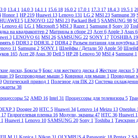
.3
0
13.4
1
14.0
3
14.1
1
15.6
18
16.0
2
17.0
1
17.3
17
18.4
3
19.5
1
2
4
Honor
1
HP
219
Huawei
13
Lenovo
131
LG
2
MSI
23
Samsung
39
HUAWEI
5
LENOVO
122
MSI
23
Packard Bell
5
SAMSUNG
98
S
6
Lenovo
41
LG
1
Microsoft
5
MSI
3
Razer
1
Samsung
8
Sony
10
Tos
ядка на квадракоптер
2
Матрицы в сборе
23
Acer
6
Apple
3
Asus
6
awei
3
LENOVO
61
MSI
26
SAMSUNG
22
SONY
17
TOSHIBA
19
амять
6
DDR3
2
DDR3L
2
DDR4
2
Разъем питания для ноутбука
enovo
11
Samsung
2
SONY
1
Шлейфы / Детали
50
Apple
50
Шлейф
буков
165
Acer
28
Asus
30
Dell
5
HP
28
Lenovo
50
MSI
4
Samsung
1
кие диски, Боксы
9
Бокс для жесткого диска
4
Жесткие диски
5
ыши
19
Беспроводные мыши
5
Коврики для мыши
1
Проводные
9
Оптический привод
1
Полезное для ПК
23
Система охлаждени
еокарты
38
роцессоры
52
AMD
16
Intel
31
Процессоры для телевизора
5
Тра
DEXP
3
Doogee
20
HTC
5
Huawei
34
Lenovo
14
Meizu
13
Oneplus
g
17
Гидрогелевая пленка
16
Модули, экраны
47
HTC
36
Huawei
1
l
1
Huawei
1
Lenovo
10
SAMSUNG
20
Sony
1
Toshiba
1
Тачскрин 
IFILM
11
Konica
1
Nikon
31
OLYMPUS
4
Panasonic
18
Pentax
2
S