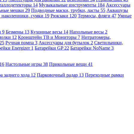
таллодетекторы
14
Музыкальные инструменты
184
Аксессуары
льные мешки
29
Подводные маски, трубки, ласты
55
Аквашузы
, наколенники, сумки
19
Рюкзаки
120
Термосы, фляги
47
Умные
ы
9
Безмены
13
Кухонные весы
14
Напольные весы
2
молки
12
Кронштейн ТВ и Мониторы
7
Нитратомеры,
25
Ручная помпа
3
Аксессуары для бутылок
2
Светильники,
рейки Energizer
1
Батарейки GP
22
Батарейки NoName
3
16
Настольные игры
38
Прикольные вещи
41
а заднего хода
12
Парковочный радар
13
Переходные рамки