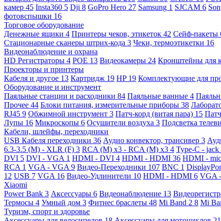
камер
45
Insta360
5
Dji
8
GoPro Hero
27
Samsung
1
SJCAM
6
So
фотовспышки
16
Торговое оборудование
Денежные ящики
4
Принтеры чеков, этикеток
42
Сейф-пакеты
Стационарные сканеры штрих-кода
3
Чеки, термоэтикетки
16
Видеонаблюдение и охрана
HD Регистраторы
4
POE
13
Видеокамеры
24
Кронштейны для 
Проекторы и принтеры
Кабеля и другое
13
Картридж
19
HP
19
Комплектующие для пр
Оборудование и инструмент
Паяльные станции и расходники
84
Паяльные ванные
4
Паяльн
Прочее
44
Блоки питания, измерительные приборы
38
Лаборат
RJ45
9
Обжимной инструмент
3
Патч-корд (витая пара)
15
Патч
Лупы
16
Микроскопы
6
Осушители воздуха
3
Подсветка телев
Кабели, шлейфы, переходники
USB Кабеля переходники
36
Аудио конвектор, трансивер
3
Ауд
6.3-3.5 (M) - XLR (F)
3
RCA (M) x3 - RCA (M) x3
4
Type-C - jack
DVI
5
DVI - VGA
1
HDMI - DVI
4
HDMI - HDMI
36
HDMI - mi
RCA
1
VGA - VGA
9
Видео-Переходники
107
BNC
1
DisplayPo
12
USB
7
VGA
16
Видео-Удлинители
10
HDMI - HDMI
6
VGA 
Xiaomi
Power Bank
3
Аксессуары
6
Видеонаблюдение
13
Видеорегист
Термосы
4
Умный дом
3
Фитнес браслеты
48
Mi Band 2
8
Mi Ba
Туризм, спорт и здоровье
Аксессуары для велосипедов
18
Аксессуары для мотоциклов
21