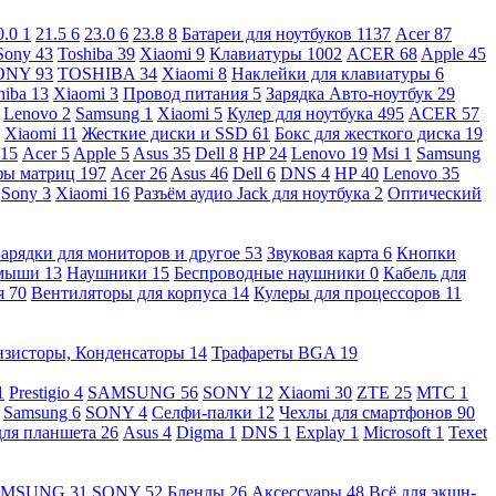
0.0
1
21.5
6
23.0
6
23.8
8
Батареи для ноутбуков
1137
Acer
87
Sony
43
Toshiba
39
Xiaomi
9
Клавиатуры
1002
ACER
68
Apple
45
ONY
93
TOSHIBA
34
Xiaomi
8
Наклейки для клавиатуры
6
hiba
13
Xiaomi
3
Провод питания
5
Зарядка Авто-ноутбук
29
Lenovo
2
Samsung
1
Xiaomi
5
Кулер для ноутбука
495
ACER
57
Xiaomi
11
Жесткие диски и SSD
61
Бокс для жесткого диска
19
115
Acer
5
Apple
5
Asus
35
Dell
8
HP
24
Lenovo
19
Msi
1
Samsung
ы матриц
197
Acer
26
Asus
46
Dell
6
DNS
4
HP
40
Lenovo
35
Sony
3
Xiaomi
16
Разъём аудио Jack для ноутбука
2
Оптический
Зарядки для мониторов и другое
53
Звуковая карта
6
Кнопки
 мыши
13
Наушники
15
Беспроводные наушники
0
Кабель для
я
70
Вентиляторы для корпуса
14
Кулеры для процессоров
11
нзисторы, Конденсаторы
14
Трафареты BGA
19
1
Prestigio
4
SAMSUNG
56
SONY
12
Xiaomi
30
ZTE
25
МТС
1
Samsung
6
SONY
4
Селфи-палки
12
Чехлы для смартфонов
90
для планшета
26
Asus
4
Digma
1
DNS
1
Explay
1
Microsoft
1
Texet
AMSUNG
31
SONY
52
Бленды
26
Аксессуары
48
Всё для экшн-