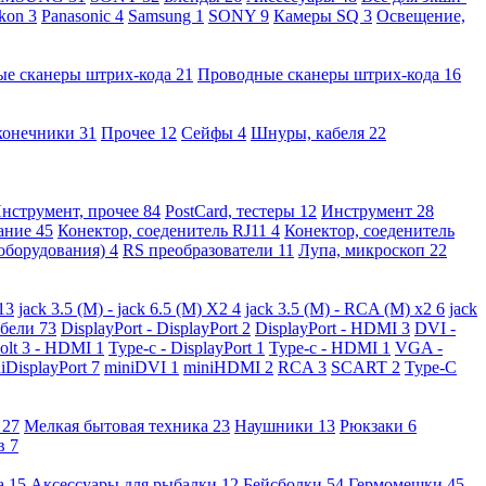
kon
3
Panasonic
4
Samsung
1
SONY
9
Камеры SQ
3
Освещение,
ые сканеры штрих-кода
21
Проводные сканеры штрих-кода
16
конечники
31
Прочее
12
Сейфы
4
Шнуры, кабеля
22
нструмент, прочее
84
PostCard, тестеры
12
Инструмент
28
вание
45
Конектор, соеденитель RJ11
4
Конектор, соеденитель
 оборудования)
4
RS преобразователи
11
Лупа, микроскоп
22
13
jack 3.5 (M) - jack 6.5 (M) X2
4
jack 3.5 (M) - RCA (M) x2
6
jack
абели
73
DisplayPort - DisplayPort
2
DisplayPort - HDMI
3
DVI -
olt 3 - HDMI
1
Type-c - DisplayPort
1
Type-c - HDMI
1
VGA -
iDisplayPort
7
miniDVI
1
miniHDMI
2
RCA
3
SCART
2
Type-C
е
27
Мелкая бытовая техника
23
Наушники
13
Рюкзаки
6
ов
7
а
15
Аксессуары для рыбалки
12
Бейсболки
54
Гермомешки
45