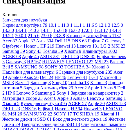
синхронизация
Каталог
Запчасти для ноутбука
Экран для ноутбука
79
10.1
1
11.0
1
11.1
1
11.6
5
12.1
3
12.5
0
13.3
0
13.4
1
14.0
3
14.1
1
15.6
18
16.0
2
17.0
1
17.3
17
18.4
3
19.5
1
20.0
1
21.5
6
23.0
6
23.8
8
Батареи для ноутбуков
1137
Acer
87
Apple
37
Asus
304
Dell
115
DNS
63
Fujitsu
7
Gateway
1
Gigabyte
4
Honor
1
HP
219
Huawei
13
Lenovo
131
LG
2
MSI
23
Samsung
39
Sony
43
Toshiba
39
Xiaomi
9
Клавиатуры
1002
ACER
68
Apple
45
ASUS
231
DELL
56
DNS
35
Fujitsu-Siemens
3
Gateway
3
HP
167
HUAWEI
5
LENOVO
122
MSI
23
Packard
Bell
5
SAMSUNG
98
SONY
93
TOSHIBA
34
Xiaomi
8
Наклейки для клавиатуры
6
Зарядки для ноутбуков
235
Acer
19
Apple
0
Asus
56
Dell
24
HP
46
Lenovo
41
LG
1
Microsoft
5
MSI
3
Razer
1
Samsung
8
Sony
10
Toshiba
13
Xiaomi
3
Провод
питания
5
Зарядка Авто-ноутбук
29
Acer
2
Apple
1
Asus
8
Dell
2
HP
6
Lenovo
5
Samsung
2
Sony
1
Зарядка на квадракоптер
2
Матрицы в сборе
23
Acer
6
Apple
3
Asus
6
Lenovo
2
Samsung
1
Xiaomi
5
Кулер для ноутбука
495
ACER
57
Apple
20
ASUS
123
DELL
23
DNS
16
Fujitsu
1
Hasee
2
HP
94
Huawei
3
LENOVO
61
MSI
26
SAMSUNG
22
SONY
17
TOSHIBA
19
Xiaomi
11
Жесткие диски и SSD
61
Бокс для жесткого диска
19
Жесткие
диски
29
Твердотельные диски SSD
13
Оперативная память
6
DDR3
2
DDR3L
2
DDR4
2
Разъем питания для ноутбука
115