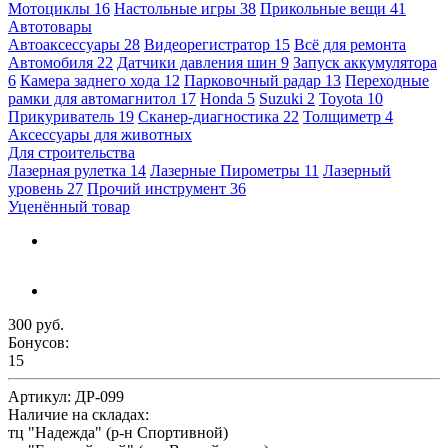
Мотоциклы
16
Настольные игры
38
Прикольные вещи
41
Автотовары
Автоаксессуары
28
Видеорегистратор
15
Всё для ремонта
Автомобиля
22
Датчики давления шин
9
Запуск аккумулятора
6
Камера заднего хода
12
Парковочный радар
13
Переходные
рамки для автомагнитол
17
Honda
5
Suzuki
2
Toyota
10
Прикуриватель
19
Сканер-диагностика
22
Толщиметр
4
Аксессуары для животных
Для строительства
Лазерная рулетка
14
Лазерные Пирометры
11
Лазерный
уровень
27
Прочий инструмент
36
Уценённый товар
300 руб.
Бонусов:
15
Артикул:
ДР-099
Наличие на складах:
тц "Надежда" (р-н Спортивной)