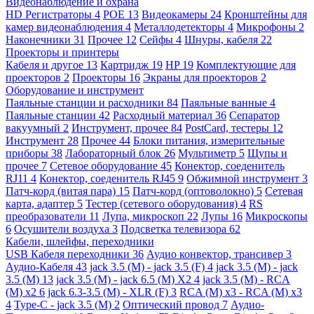
Видеонаблюдение и охрана
HD Регистраторы
4
POE
13
Видеокамеры
24
Кронштейны для
камер видеонаблюдения
4
Металлодетекторы
4
Микрофоны
2
Наконечники
31
Прочее
12
Сейфы
4
Шнуры, кабеля
22
Проекторы и принтеры
Кабеля и другое
13
Картридж
19
HP
19
Комплектующие для
проекторов
2
Проекторы
16
Экраны для проекторов
2
Оборудование и инструмент
Паяльные станции и расходники
84
Паяльные ванные
4
Паяльные станции
42
Расходный материал
36
Сепаратор
вакуумный
2
Инструмент, прочее
84
PostCard, тестеры
12
Инструмент
28
Прочее
44
Блоки питания, измерительные
приборы
38
Лабораторный блок
26
Мультиметр
5
Щупы и
прочее
7
Сетевое оборудование
45
Конектор, соеденитель
RJ11
4
Конектор, соеденитель RJ45
9
Обжимной инструмент
3
Патч-корд (витая пара)
15
Патч-корд (оптоволокно)
5
Сетевая
карта, адаптер
5
Тестер (сетевого оборудования)
4
RS
преобразователи
11
Лупа, микроскоп
22
Лупы
16
Микроскопы
6
Осушители воздуха
3
Подсветка телевизора
62
Кабели, шлейфы, переходники
USB Кабеля переходники
36
Аудио конвектор, трансивер
3
Аудио-Кабеля
43
jack 3.5 (M) - jack 3.5 (F)
4
jack 3.5 (M) - jack
3.5 (M)
13
jack 3.5 (M) - jack 6.5 (M) X2
4
jack 3.5 (M) - RCA
(M) x2
6
jack 6.3-3.5 (M) - XLR (F)
3
RCA (M) x3 - RCA (M) x3
4
Type-C - jack 3.5 (M)
2
Оптический провод
7
Аудио-