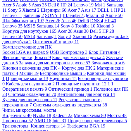
Acer
5
Apple
5
Asus
35
Dell
8
HP
24
Lenovo
19
Msi
1
Samsung
11
Sony
5
Xiaomi
2
Шарниры
60
Acer
7
Asus
17
DELL
1
HP
21
Lenovo
11
Samsung
2
SONY
1
Шлейфы / Детали
50
Apple
50
Шлейфы матриц
197
Acer
26
Asus
46
Dell
6
DNS
4
HP
40
Lenovo
35
MSI
5
Samsung
14
Sony
8
Toshiba
10
Xiaomi
3
Корпуса для ноутбуков
165
Acer
28
Asus
30
Dell
5
HP
28
Lenovo
50
MSI
4
Samsung
1
Sony
3
Xiaomi
16
Разъём аудио Jack
для ноутбука
2
Оптический привод
11
Комплектующие для ПК
Socket LGA на шарах
9
USB Контроллер
3
Блок Питания
4
Жесткие диски, Боксы
9
Бокс для жесткого диска
4
Жесткие
диски
5
Зарядки для мониторов и другое
53
Звуковая карта
6
Кнопки включения для ПК
4
Корпус для ПК
2
Материнские
платы
4
Мыши
19
Беспроводные мыши
5
Коврики для мыши
1
Проводные мыши
13
Наушники
15
Беспроводные наушники
0
Кабель для наушников
2
Проводные наушники
12
1
1
Оперативная память
9
Оптический привод
1
Полезное для ПК
23
Система охлаждения
70
Вентиляторы для корпуса
14
Кулеры для процессоров
11
Регуляторы скорости,
переходники
7
Системы охлаждения видеокарты
38
Чипы, микросхемы, мосты
Видеочипы
40
Nvidia
18
Radeon
22
Микросхемы
80
Мосты
48
Процессоры
52
AMD
16
Intel
31
Процессоры для телевизора
5
Транзисторы, Конденсаторы
14
Трафареты BGA
19