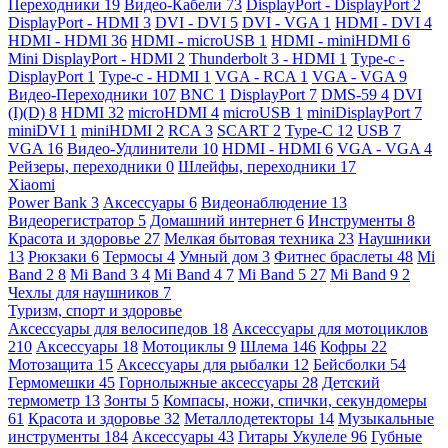
Переходники
19
Видео-Кабели
73
DisplayPort - DisplayPort
2
DisplayPort - HDMI
3
DVI - DVI
5
DVI - VGA
1
HDMI - DVI
4
HDMI - HDMI
36
HDMI - microUSB
1
HDMI - miniHDMI
6
Mini DisplayPort - HDMI
2
Thunderbolt 3 - HDMI
1
Type-c -
DisplayPort
1
Type-c - HDMI
1
VGA - RCA
1
VGA - VGA
9
Видео-Переходники
107
BNC
1
DisplayPort
7
DMS-59
4
DVI
(I)(D)
8
HDMI
32
microHDMI
4
microUSB
1
miniDisplayPort
7
miniDVI
1
miniHDMI
2
RCA
3
SCART
2
Type-C
12
USB
7
VGA
16
Видео-Удлинители
10
HDMI - HDMI
6
VGA - VGA
4
Рейзеры, переходники
0
Шлейфы, переходники
17
Xiaomi
Power Bank
3
Аксессуары
6
Видеонаблюдение
13
Видеорегистратор
5
Домашний интернет
6
Инструменты
8
Красота и здоровье
27
Мелкая бытовая техника
23
Наушники
13
Рюкзаки
6
Термосы
4
Умный дом
3
Фитнес браслеты
48
Mi
Band 2
8
Mi Band 3
4
Mi Band 4
7
Mi Band 5
27
Mi Band 9
2
Чехлы для наушников
7
Туризм, спорт и здоровье
Аксессуары для велосипедов
18
Аксессуары для мотоциклов
210
Аксессуары
18
Мотоциклы
9
Шлема
146
Кофры
22
Мотозащита
15
Аксессуары для рыбалки
12
Бейсболки
54
Гермомешки
45
Горнолыжные аксессуары
28
Детский
термометр
13
Зонты
5
Компасы, ножи, спички, секундомеры
61
Красота и здоровье
32
Металлодетекторы
14
Музыкальные
инструменты
184
Аксессуары
43
Гитары Укулеле
96
Губные