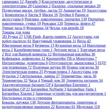
гармошки
12
Джембе
3
Классические, акустические и
электрогитары
28
Скрипки
2
Палатки, спальные мешки
29
Подводные маски, трубки, ласты
55
Аквашузы
19
Аксессуары
1
Комплекты
4
Ласты
9
Маски
16
Трубки
6
Рации и
аксессуары
6
Рюкзаки, наколенники, перчатки
139
Перчатки,
наколенники, сумки
19
Рюкзаки
120
Термосы, фляги
47
Умные часы
0
Фонарики
34
Чехлы для airpods
18
Товары для дома
3D Ручки
27
USB Flash, Карты памяти
12
Аксессуары для
робот-пылесос
61
Вакуумный упаковщик
11
Весы
42
Ювелирные весы
9
Безмены
13
Кухонные весы
14
Напольные
весы
2
Калибровочные гири
1
Детские весы
1
Торговые весы
2
Всё для Ванной комнаты
12
Интерьерная наклейка
36
Кофеварки, кофемолки
12
Кронштейн ТВ и Мониторы
7
Нитратомеры, дозиметры
6
Отпугиватели, мышеловки
5
ПДУ
для телевизора
72
Полезные штуки
66
Помпа для воды
30
Электрическая помпа
25
Ручная помпа
3
Аксессуары для
бутылок
2
Светильники, лампы
27
Термометры, часы
36
Термометры
32
Часы
4
Умный дом
30
Элементы питания
34
Аккумуляторные батареи GP
4
Батарейки Energizer
1
Батарейки GP
22
Батарейки NoName
3
Батарейки Varta
1
Батарейки Xiaomi
2
Зарядные устройства для аккумуляторов
1
Настольные игры и сувениры
Бокалы, кружки
138
Детские фотоаппараты, принтеры и
радиоуправляемые машинки
22
Копилки
61
Модельки
118