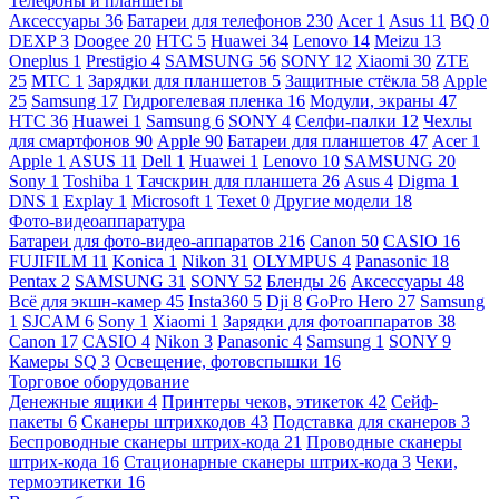
Телефоны и планшеты
Аксессуары
36
Батареи для телефонов
230
Acer
1
Asus
11
BQ
0
DEXP
3
Doogee
20
HTC
5
Huawei
34
Lenovo
14
Meizu
13
Oneplus
1
Prestigio
4
SAMSUNG
56
SONY
12
Xiaomi
30
ZTE
25
МТС
1
Зарядки для планшетов
5
Защитные стёкла
58
Apple
25
Samsung
17
Гидрогелевая пленка
16
Модули, экраны
47
HTC
36
Huawei
1
Samsung
6
SONY
4
Селфи-палки
12
Чехлы
для смартфонов
90
Apple
90
Батареи для планшетов
47
Acer
1
Apple
1
ASUS
11
Dell
1
Huawei
1
Lenovo
10
SAMSUNG
20
Sony
1
Toshiba
1
Тачскрин для планшета
26
Asus
4
Digma
1
DNS
1
Explay
1
Microsoft
1
Texet
0
Другие модели
18
Фото-видеоаппаратура
Батареи для фото-видео-аппаратов
216
Canon
50
CASIO
16
FUJIFILM
11
Konica
1
Nikon
31
OLYMPUS
4
Panasonic
18
Pentax
2
SAMSUNG
31
SONY
52
Бленды
26
Аксессуары
48
Всё для экшн-камер
45
Insta360
5
Dji
8
GoPro Hero
27
Samsung
1
SJCAM
6
Sony
1
Xiaomi
1
Зарядки для фотоаппаратов
38
Canon
17
CASIO
4
Nikon
3
Panasonic
4
Samsung
1
SONY
9
Камеры SQ
3
Освещение, фотовспышки
16
Торговое оборудование
Денежные ящики
4
Принтеры чеков, этикеток
42
Сейф-
пакеты
6
Сканеры штрихкодов
43
Подставка для сканеров
3
Беспроводные сканеры штрих-кода
21
Проводные сканеры
штрих-кода
16
Стационарные сканеры штрих-кода
3
Чеки,
термоэтикетки
16