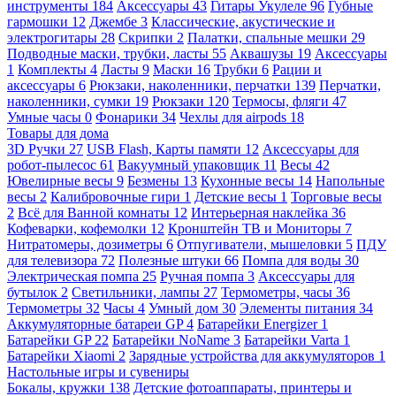
инструменты
184
Аксессуары
43
Гитары Укулеле
96
Губные
гармошки
12
Джембе
3
Классические, акустические и
электрогитары
28
Скрипки
2
Палатки, спальные мешки
29
Подводные маски, трубки, ласты
55
Аквашузы
19
Аксессуары
1
Комплекты
4
Ласты
9
Маски
16
Трубки
6
Рации и
аксессуары
6
Рюкзаки, наколенники, перчатки
139
Перчатки,
наколенники, сумки
19
Рюкзаки
120
Термосы, фляги
47
Умные часы
0
Фонарики
34
Чехлы для airpods
18
Товары для дома
3D Ручки
27
USB Flash, Карты памяти
12
Аксессуары для
робот-пылесос
61
Вакуумный упаковщик
11
Весы
42
Ювелирные весы
9
Безмены
13
Кухонные весы
14
Напольные
весы
2
Калибровочные гири
1
Детские весы
1
Торговые весы
2
Всё для Ванной комнаты
12
Интерьерная наклейка
36
Кофеварки, кофемолки
12
Кронштейн ТВ и Мониторы
7
Нитратомеры, дозиметры
6
Отпугиватели, мышеловки
5
ПДУ
для телевизора
72
Полезные штуки
66
Помпа для воды
30
Электрическая помпа
25
Ручная помпа
3
Аксессуары для
бутылок
2
Светильники, лампы
27
Термометры, часы
36
Термометры
32
Часы
4
Умный дом
30
Элементы питания
34
Аккумуляторные батареи GP
4
Батарейки Energizer
1
Батарейки GP
22
Батарейки NoName
3
Батарейки Varta
1
Батарейки Xiaomi
2
Зарядные устройства для аккумуляторов
1
Настольные игры и сувениры
Бокалы, кружки
138
Детские фотоаппараты, принтеры и