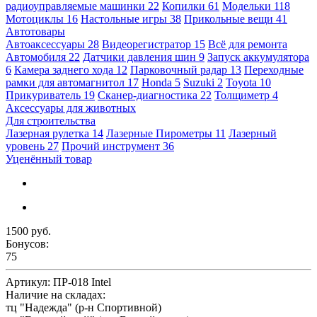
радиоуправляемые машинки
22
Копилки
61
Модельки
118
Мотоциклы
16
Настольные игры
38
Прикольные вещи
41
Автотовары
Автоаксессуары
28
Видеорегистратор
15
Всё для ремонта
Автомобиля
22
Датчики давления шин
9
Запуск аккумулятора
6
Камера заднего хода
12
Парковочный радар
13
Переходные
рамки для автомагнитол
17
Honda
5
Suzuki
2
Toyota
10
Прикуриватель
19
Сканер-диагностика
22
Толщиметр
4
Аксессуары для животных
Для строительства
Лазерная рулетка
14
Лазерные Пирометры
11
Лазерный
уровень
27
Прочий инструмент
36
Уценённый товар
1500 руб.
Бонусов:
75
Артикул:
ПР-018 Intel
Наличие на складах:
тц "Надежда" (р-н Спортивной)