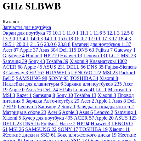
GHz SLBWB
Каталог
Запчасти для ноутбука
Экран для ноутбука
79
10.1
1
11.0
1
11.1
1
11.6
5
12.1
3
12.5
0
13.3
0
13.4
1
14.0
3
14.1
1
15.6
18
16.0
2
17.0
1
17.3
17
18.4
3
19.5
1
20.0
1
21.5
6
23.0
6
23.8
8
Батареи для ноутбуков
1137
Acer
87
Apple
37
Asus
304
Dell
115
DNS
63
Fujitsu
7
Gateway
1
Gigabyte
4
Honor
1
HP
219
Huawei
13
Lenovo
131
LG
2
MSI
23
Samsung
39
Sony
43
Toshiba
39
Xiaomi
9
Клавиатуры
1002
ACER
68
Apple
45
ASUS
231
DELL
56
DNS
35
Fujitsu-Siemens
3
Gateway
3
HP
167
HUAWEI
5
LENOVO
122
MSI
23
Packard
Bell
5
SAMSUNG
98
SONY
93
TOSHIBA
34
Xiaomi
8
Наклейки для клавиатуры
6
Зарядки для ноутбуков
235
Acer
19
Apple
0
Asus
56
Dell
24
HP
46
Lenovo
41
LG
1
Microsoft
5
MSI
3
Razer
1
Samsung
8
Sony
10
Toshiba
13
Xiaomi
3
Провод
питания
5
Зарядка Авто-ноутбук
29
Acer
2
Apple
1
Asus
8
Dell
2
HP
6
Lenovo
5
Samsung
2
Sony
1
Зарядка на квадракоптер
2
Матрицы в сборе
23
Acer
6
Apple
3
Asus
6
Lenovo
2
Samsung
1
Xiaomi
5
Кулер для ноутбука
495
ACER
57
Apple
20
ASUS
123
DELL
23
DNS
16
Fujitsu
1
Hasee
2
HP
94
Huawei
3
LENOVO
61
MSI
26
SAMSUNG
22
SONY
17
TOSHIBA
19
Xiaomi
11
Жесткие диски и SSD
61
Бокс для жесткого диска
19
Жесткие
диски
29
Твердотельные диски SSD
13
Оперативная память
6