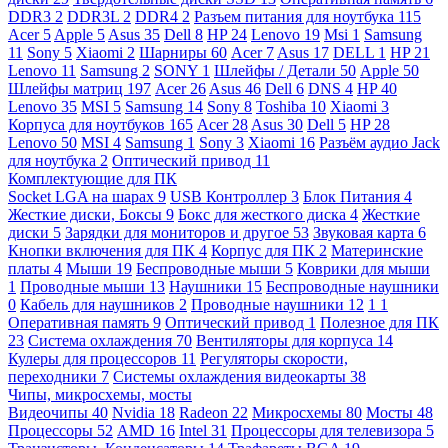
DDR3
2
DDR3L
2
DDR4
2
Разъем питания для ноутбука
115
Acer
5
Apple
5
Asus
35
Dell
8
HP
24
Lenovo
19
Msi
1
Samsung
11
Sony
5
Xiaomi
2
Шарниры
60
Acer
7
Asus
17
DELL
1
HP
21
Lenovo
11
Samsung
2
SONY
1
Шлейфы / Детали
50
Apple
50
Шлейфы матриц
197
Acer
26
Asus
46
Dell
6
DNS
4
HP
40
Lenovo
35
MSI
5
Samsung
14
Sony
8
Toshiba
10
Xiaomi
3
Корпуса для ноутбуков
165
Acer
28
Asus
30
Dell
5
HP
28
Lenovo
50
MSI
4
Samsung
1
Sony
3
Xiaomi
16
Разъём аудио Jack
для ноутбука
2
Оптический привод
11
Комплектующие для ПК
Socket LGA на шарах
9
USB Контроллер
3
Блок Питания
4
Жесткие диски, Боксы
9
Бокс для жесткого диска
4
Жесткие
диски
5
Зарядки для мониторов и другое
53
Звуковая карта
6
Кнопки включения для ПК
4
Корпус для ПК
2
Материнские
платы
4
Мыши
19
Беспроводные мыши
5
Коврики для мыши
1
Проводные мыши
13
Наушники
15
Беспроводные наушники
0
Кабель для наушников
2
Проводные наушники
12
1
1
Оперативная память
9
Оптический привод
1
Полезное для ПК
23
Система охлаждения
70
Вентиляторы для корпуса
14
Кулеры для процессоров
11
Регуляторы скорости,
переходники
7
Системы охлаждения видеокарты
38
Чипы, микросхемы, мосты
Видеочипы
40
Nvidia
18
Radeon
22
Микросхемы
80
Мосты
48
Процессоры
52
AMD
16
Intel
31
Процессоры для телевизора
5