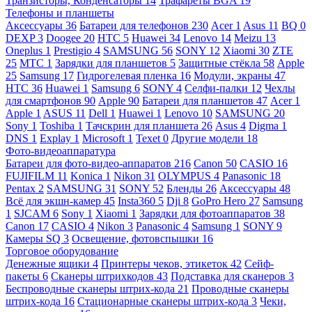
Транзисторы, Конденсаторы
14
Трафареты BGA
19
Телефоны и планшеты
Аксессуары
36
Батареи для телефонов
230
Acer
1
Asus
11
BQ
0
DEXP
3
Doogee
20
HTC
5
Huawei
34
Lenovo
14
Meizu
13
Oneplus
1
Prestigio
4
SAMSUNG
56
SONY
12
Xiaomi
30
ZTE
25
МТС
1
Зарядки для планшетов
5
Защитные стёкла
58
Apple
25
Samsung
17
Гидрогелевая пленка
16
Модули, экраны
47
HTC
36
Huawei
1
Samsung
6
SONY
4
Селфи-палки
12
Чехлы
для смартфонов
90
Apple
90
Батареи для планшетов
47
Acer
1
Apple
1
ASUS
11
Dell
1
Huawei
1
Lenovo
10
SAMSUNG
20
Sony
1
Toshiba
1
Тачскрин для планшета
26
Asus
4
Digma
1
DNS
1
Explay
1
Microsoft
1
Texet
0
Другие модели
18
Фото-видеоаппаратура
Батареи для фото-видео-аппаратов
216
Canon
50
CASIO
16
FUJIFILM
11
Konica
1
Nikon
31
OLYMPUS
4
Panasonic
18
Pentax
2
SAMSUNG
31
SONY
52
Бленды
26
Аксессуары
48
Всё для экшн-камер
45
Insta360
5
Dji
8
GoPro Hero
27
Samsung
1
SJCAM
6
Sony
1
Xiaomi
1
Зарядки для фотоаппаратов
38
Canon
17
CASIO
4
Nikon
3
Panasonic
4
Samsung
1
SONY
9
Камеры SQ
3
Освещение, фотовспышки
16
Торговое оборудование
Денежные ящики
4
Принтеры чеков, этикеток
42
Сейф-
пакеты
6
Сканеры штрихкодов
43
Подставка для сканеров
3
Беспроводные сканеры штрих-кода
21
Проводные сканеры
штрих-кода
16
Стационарные сканеры штрих-кода
3
Чеки,