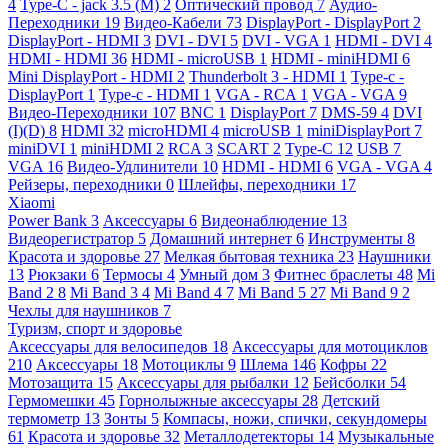
4
Type-C - jack 3.5 (M)
2
Оптический провод
7
Аудио-
Переходники
19
Видео-Кабели
73
DisplayPort - DisplayPort
2
DisplayPort - HDMI
3
DVI - DVI
5
DVI - VGA
1
HDMI - DVI
4
HDMI - HDMI
36
HDMI - microUSB
1
HDMI - miniHDMI
6
Mini DisplayPort - HDMI
2
Thunderbolt 3 - HDMI
1
Type-c -
DisplayPort
1
Type-c - HDMI
1
VGA - RCA
1
VGA - VGA
9
Видео-Переходники
107
BNC
1
DisplayPort
7
DMS-59
4
DVI
(I)(D)
8
HDMI
32
microHDMI
4
microUSB
1
miniDisplayPort
7
miniDVI
1
miniHDMI
2
RCA
3
SCART
2
Type-C
12
USB
7
VGA
16
Видео-Удлинители
10
HDMI - HDMI
6
VGA - VGA
4
Рейзеры, переходники
0
Шлейфы, переходники
17
Xiaomi
Power Bank
3
Аксессуары
6
Видеонаблюдение
13
Видеорегистратор
5
Домашний интернет
6
Инструменты
8
Красота и здоровье
27
Мелкая бытовая техника
23
Наушники
13
Рюкзаки
6
Термосы
4
Умный дом
3
Фитнес браслеты
48
Mi
Band 2
8
Mi Band 3
4
Mi Band 4
7
Mi Band 5
27
Mi Band 9
2
Чехлы для наушников
7
Туризм, спорт и здоровье
Аксессуары для велосипедов
18
Аксессуары для мотоциклов
210
Аксессуары
18
Мотоциклы
9
Шлема
146
Кофры
22
Мотозащита
15
Аксессуары для рыбалки
12
Бейсболки
54
Гермомешки
45
Горнолыжные аксессуары
28
Детский
термометр
13
Зонты
5
Компасы, ножи, спички, секундомеры
61
Красота и здоровье
32
Металлодетекторы
14
Музыкальные