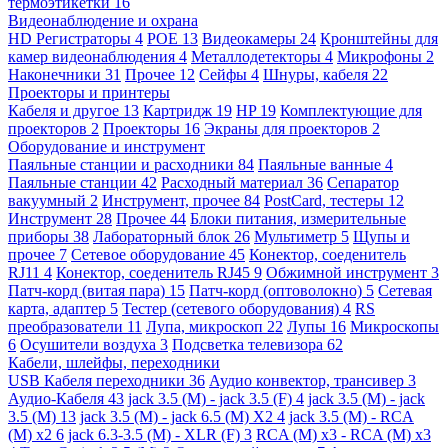
термоэтикетки
16
Видеонаблюдение и охрана
HD Регистраторы
4
POE
13
Видеокамеры
24
Кронштейны для
камер видеонаблюдения
4
Металлодетекторы
4
Микрофоны
2
Наконечники
31
Прочее
12
Сейфы
4
Шнуры, кабеля
22
Проекторы и принтеры
Кабеля и другое
13
Картридж
19
HP
19
Комплектующие для
проекторов
2
Проекторы
16
Экраны для проекторов
2
Оборудование и инструмент
Паяльные станции и расходники
84
Паяльные ванные
4
Паяльные станции
42
Расходный материал
36
Сепаратор
вакуумный
2
Инструмент, прочее
84
PostCard, тестеры
12
Инструмент
28
Прочее
44
Блоки питания, измерительные
приборы
38
Лабораторный блок
26
Мультиметр
5
Щупы и
прочее
7
Сетевое оборудование
45
Конектор, соеденитель
RJ11
4
Конектор, соеденитель RJ45
9
Обжимной инструмент
3
Патч-корд (витая пара)
15
Патч-корд (оптоволокно)
5
Сетевая
карта, адаптер
5
Тестер (сетевого оборудования)
4
RS
преобразователи
11
Лупа, микроскоп
22
Лупы
16
Микроскопы
6
Осушители воздуха
3
Подсветка телевизора
62
Кабели, шлейфы, переходники
USB Кабеля переходники
36
Аудио конвектор, трансивер
3
Аудио-Кабеля
43
jack 3.5 (M) - jack 3.5 (F)
4
jack 3.5 (M) - jack
3.5 (M)
13
jack 3.5 (M) - jack 6.5 (M) X2
4
jack 3.5 (M) - RCA
(M) x2
6
jack 6.3-3.5 (M) - XLR (F)
3
RCA (M) x3 - RCA (M) x3