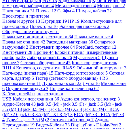
HD Регистраторы
4
POE
13
Видеокамеры
24
Кронштейны для
камер видеонаблюдения
4
Металлодетекторы
4
Микрофоны
2
Наконечники
31
Прочее
12
Сейфы
4
Шнуры, кабеля
22
Проекторы и принтеры
Кабеля и другое
13
Картридж
19
HP
19
Комплектующие для
проекторов
2
Проекторы
16
Экраны для проекторов
2
Оборудование и инструмент
Паяльные станции и расходники
84
Паяльные ванные
4
Паяльные станции
42
Расходный материал
36
Сепаратор
вакуумный
2
Инструмент, прочее
84
PostCard, тестеры
12
Инструмент
28
Прочее
44
Блоки питания, измерительные
приборы
38
Лабораторный блок
26
Мультиметр
5
Щупы и
прочее
7
Сетевое оборудование
45
Конектор, соеденитель
RJ11
4
Конектор, соеденитель RJ45
9
Обжимной инструмент
3
Патч-корд (витая пара)
15
Патч-корд (оптоволокно)
5
Сетевая
карта, адаптер
5
Тестер (сетевого оборудования)
4
RS
преобразователи
11
Лупа, микроскоп
22
Лупы
16
Микроскопы
6
Осушители воздуха
3
Подсветка телевизора
62
Кабели, шлейфы, переходники
USB Кабеля переходники
36
Аудио конвектор, трансивер
3
Аудио-Кабеля
43
jack 3.5 (M) - jack 3.5 (F)
4
jack 3.5 (M) - jack
3.5 (M)
13
jack 3.5 (M) - jack 6.5 (M) X2
4
jack 3.5 (M) - RCA
(M) x2
6
jack 6.3-3.5 (M) - XLR (F)
3
RCA (M) x3 - RCA (M) x3
4
Type-C - jack 3.5 (M)
2
Оптический провод
7
Аудио-
Переходники
19
Видео-Кабели
73
DisplayPort - DisplayPort
2