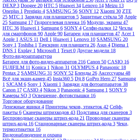
DEXP
3
Doogee
20
HTC
5
Huawei
34
Lenovo
14
Meizu
13
Oneplus
1
Prestigio
4
SAMSUNG
56
SONY
12
Xiaomi
30
ZTE
25
МТС
1
Зарядки для планшетов
5
Защитные стёкла
58
Apple
25
Samsung
17
Гидрогелевая пленка
16
Модули, экраны
47
HTC
36
Huawei
1
Samsung
6
SONY
4
Селфи-палки
12
Чехлы
для смартфонов
90
Apple
90
Батареи для планшетов
47
Acer
1
Apple
1
ASUS
11
Dell
1
Huawei
1
Lenovo
10
SAMSUNG
20
Sony
1
Toshiba
1
Тачскрин для планшета
26
Asus
4
Digma
1
DNS
1
Explay
1
Microsoft
1
Texet
0
Другие модели
18
Фото-видеоаппаратура
Батареи для фото-видео-аппаратов
216
Canon
50
CASIO
16
FUJIFILM
11
Konica
1
Nikon
31
OLYMPUS
4
Panasonic
18
Pentax
2
SAMSUNG
31
SONY
52
Бленды
26
Аксессуары
48
Всё для экшн-камер
45
Insta360
5
Dji
8
GoPro Hero
27
Samsung
1
SJCAM
6
Sony
1
Xiaomi
1
Зарядки для фотоаппаратов
38
Canon
17
CASIO
4
Nikon
3
Panasonic
4
Samsung
1
SONY
9
Камеры SQ
3
Освещение, фотовспышки
16
Торговое оборудование
Денежные ящики
4
Принтеры чеков, этикеток
42
Сейф-
пакеты
6
Сканеры штрихкодов
43
Подставка для сканеров
3
Беспроводные сканеры штрих-кода
21
Проводные сканеры
штрих-кода
16
Стационарные сканеры штрих-кода
3
Чеки,
термоэтикетки
16
Видеонаблюдение и охрана