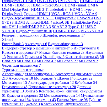
DisplayPort - HDMI
3
DVI - DVI
5
DVI - VGA
1
HDMI - DVI
4
HDMI - HDMI
36
HDMI - microUSB
1
HDMI - miniHDMI
6
Mini DisplayPort - HDMI
2
Thunderbolt 3 - HDMI
1
Type-c -
DisplayPort
1
Type-c - HDMI
1
VGA - RCA
1
VGA - VGA
9
Видео-Переходники
107
BNC
1
DisplayPort
7
DMS-59
4
DVI
(I)(D)
8
HDMI
32
microHDMI
4
microUSB
1
miniDisplayPort
7
miniDVI
1
miniHDMI
2
RCA
3
SCART
2
Type-C
12
USB
7
VGA
16
Видео-Удлинители
10
HDMI - HDMI
6
VGA - VGA
4
Рейзеры, переходники
0
Шлейфы, переходники
17
Xiaomi
Power Bank
3
Аксессуары
6
Видеонаблюдение
13
Видеорегистратор
5
Домашний интернет
6
Инструменты
8
Красота и здоровье
27
Мелкая бытовая техника
23
Наушники
13
Рюкзаки
6
Термосы
4
Умный дом
3
Фитнес браслеты
48
Mi
Band 2
8
Mi Band 3
4
Mi Band 4
7
Mi Band 5
27
Mi Band 9
2
Чехлы для наушников
7
Туризм, спорт и здоровье
Аксессуары для велосипедов
18
Аксессуары для мотоциклов
210
Аксессуары
18
Мотоциклы
9
Шлема
146
Кофры
22
Мотозащита
15
Аксессуары для рыбалки
12
Бейсболки
54
Гермомешки
45
Горнолыжные аксессуары
28
Детский
термометр
13
Зонты
5
Компасы, ножи, спички, секундомеры
61
Красота и здоровье
32
Металлодетекторы
14
Музыкальные
инструменты
184
Аксессуары
43
Гитары Укулеле
96
Губные
гармошки
12
Джембе
3
Классические, акустические и