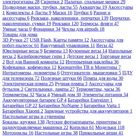
электрогитары
28
Скрипки
2
Палатки, спальные мешки
29
Подводные маски, трубки, ласты
55
Аквашузы
19
Аксессуары
1
Комплекты
4
Ласты
9
Маски
16
Трубки
6
Рации и
аксессуары
6
Рюкзаки, наколенники, перчатки
139
Перчатки,
наколенники, сумки
19
Рюкзаки
120
Термосы, фляги
47
Умные часы
0
Фонарики
34
Чехлы для airpods
18
Товары для дома
3D Ручки
27
USB Flash, Карты памяти
12
Аксессуары для
робот-пылесос
61
Вакуумный упаковщик
11
Весы
42
Ювелирные весы
9
Безмены
13
Кухонные весы
14
Напольные
весы
2
Калибровочные гири
1
Детские весы
1
Торговые весы
2
Всё для Ванной комнаты
12
Интерьерная наклейка
36
Кофеварки, кофемолки
12
Кронштейн ТВ и Мониторы
7
Нитратомеры, дозиметры
6
Отпугиватели, мышеловки
5
ПДУ
для телевизора
72
Полезные штуки
66
Помпа для воды
30
Электрическая помпа
25
Ручная помпа
3
Аксессуары для
бутылок
2
Светильники, лампы
27
Термометры, часы
36
Термометры
32
Часы
4
Умный дом
30
Элементы питания
34
Аккумуляторные батареи GP
4
Батарейки Energizer
1
Батарейки GP
22
Батарейки NoName
3
Батарейки Varta
1
Батарейки Xiaomi
2
Зарядные устройства для аккумуляторов
1
Настольные игры и сувениры
Бокалы, кружки
138
Детские фотоаппараты, принтеры и
радиоуправляемые машинки
22
Копилки
61
Модельки
118
Мотоциклы
16
Настольные игры
38
Прикольные вещи
41