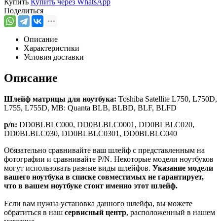
Купить
Купить через
WhatsApp
Поделиться
Описание
Характеристики
Условия доставки
Описание
Шлейф матрицы для ноутбука:
Toshiba Satellite L750, L750D,
L755, L755D, MB: Quanta BLB, BLBD, BLF, BLFD
p/n:
DD0BLBLC000, DD0BLBLC0001, DD0BLBLC020,
DD0BLBLC030, DD0BLBLC0301, DD0BLBLC040
Обязательно сравнивайте ваш шлейф с представленным на
фотографии и сравнивайте P/N. Некоторые модели ноутбуков
могут использовать разные виды шлейфов.
Указание модели
вашего ноутбука в списке совместимых не гарантирует,
что в вашем ноутбуке стоит именно этот шлейф.
Если вам нужна установка данного шлейфа, вы можете
обратиться в наш
сервисный центр
, расположенный в нашем