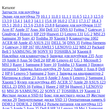
Каталог
Запчасти для ноутбука
Экран для ноутбука
79
10.1
1
11.0
1
11.1
1
11.6
5
12.1
3
12.5
0
13.3
0
13.4
1
14.0
3
14.1
1
15.6
18
16.0
2
17.0
1
17.3
17
18.4
3
19.5
1
20.0
1
21.5
6
23.0
6
23.8
8
Батареи для ноутбуков
1137
Acer
87
Apple
37
Asus
304
Dell
115
DNS
63
Fujitsu
7
Gateway
1
Gigabyte
4
Honor
1
HP
219
Huawei
13
Lenovo
131
LG
2
MSI
23
Samsung
39
Sony
43
Toshiba
39
Xiaomi
9
Клавиатуры
1002
ACER
68
Apple
45
ASUS
231
DELL
56
DNS
35
Fujitsu-Siemens
3
Gateway
3
HP
167
HUAWEI
5
LENOVO
122
MSI
23
Packard
Bell
5
SAMSUNG
98
SONY
93
TOSHIBA
34
Xiaomi
8
Наклейки для клавиатуры
6
Зарядки для ноутбуков
235
Acer
19
Apple
0
Asus
56
Dell
24
HP
46
Lenovo
41
LG
1
Microsoft
5
MSI
3
Razer
1
Samsung
8
Sony
10
Toshiba
13
Xiaomi
3
Провод
питания
5
Зарядка Авто-ноутбук
29
Acer
2
Apple
1
Asus
8
Dell
2
HP
6
Lenovo
5
Samsung
2
Sony
1
Зарядка на квадракоптер
2
Матрицы в сборе
23
Acer
6
Apple
3
Asus
6
Lenovo
2
Samsung
1
Xiaomi
5
Кулер для ноутбука
495
ACER
57
Apple
20
ASUS
123
DELL
23
DNS
16
Fujitsu
1
Hasee
2
HP
94
Huawei
3
LENOVO
61
MSI
26
SAMSUNG
22
SONY
17
TOSHIBA
19
Xiaomi
11
Жесткие диски и SSD
61
Бокс для жесткого диска
19
Жесткие
диски
29
Твердотельные диски SSD
13
Оперативная память
6
DDR3
2
DDR3L
2
DDR4
2
Разъем питания для ноутбука
115
Acer
5
Apple
5
Asus
35
Dell
8
HP
24
Lenovo
19
Msi
1
Samsung