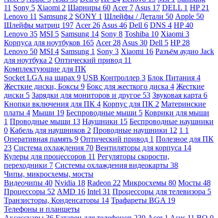
11
Sony
5
Xiaomi
2
Шарниры
60
Acer
7
Asus
17
DELL
1
HP
21
Lenovo
11
Samsung
2
SONY
1
Шлейфы / Детали
50
Apple
50
Шлейфы матриц
197
Acer
26
Asus
46
Dell
6
DNS
4
HP
40
Lenovo
35
MSI
5
Samsung
14
Sony
8
Toshiba
10
Xiaomi
3
Корпуса для ноутбуков
165
Acer
28
Asus
30
Dell
5
HP
28
Lenovo
50
MSI
4
Samsung
1
Sony
3
Xiaomi
16
Разъём аудио Jack
для ноутбука
2
Оптический привод
11
Комплектующие для ПК
Socket LGA на шарах
9
USB Контроллер
3
Блок Питания
4
Жесткие диски, Боксы
9
Бокс для жесткого диска
4
Жесткие
диски
5
Зарядки для мониторов и другое
53
Звуковая карта
6
Кнопки включения для ПК
4
Корпус для ПК
2
Материнские
платы
4
Мыши
19
Беспроводные мыши
5
Коврики для мыши
1
Проводные мыши
13
Наушники
15
Беспроводные наушники
0
Кабель для наушников
2
Проводные наушники
12
1
1
Оперативная память
9
Оптический привод
1
Полезное для ПК
23
Система охлаждения
70
Вентиляторы для корпуса
14
Кулеры для процессоров
11
Регуляторы скорости,
переходники
7
Системы охлаждения видеокарты
38
Чипы, микросхемы, мосты
Видеочипы
40
Nvidia
18
Radeon
22
Микросхемы
80
Мосты
48
Процессоры
52
AMD
16
Intel
31
Процессоры для телевизора
5
Транзисторы, Конденсаторы
14
Трафареты BGA
19
Телефоны и планшеты
Аксессуары
36
Батареи для телефонов
230
Acer
1
Asus
11
BQ
0