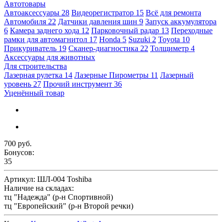
Автотовары
Автоаксессуары
28
Видеорегистратор
15
Всё для ремонта
Автомобиля
22
Датчики давления шин
9
Запуск аккумулятора
6
Камера заднего хода
12
Парковочный радар
13
Переходные
рамки для автомагнитол
17
Honda
5
Suzuki
2
Toyota
10
Прикуриватель
19
Сканер-диагностика
22
Толщиметр
4
Аксессуары для животных
Для строительства
Лазерная рулетка
14
Лазерные Пирометры
11
Лазерный
уровень
27
Прочий инструмент
36
Уценённый товар
700 руб.
Бонусов:
35
Артикул:
ШЛ-004 Toshiba
Наличие на складах:
тц "Надежда" (р-н Спортивной)
тц "Европейский" (р-н Второй речки)