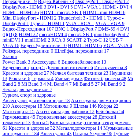
Переходники
19
Видео-Кабели
73
DisplayPort - DisplayPort
2
DisplayPort - HDMI
3
DVI - DVI
5
DVI - VGA
1
HDMI - DVI
4
HDMI - HDMI
36
HDMI - microUSB
1
HDMI - miniHDMI
6
Mini DisplayPort - HDMI
2
Thunderbolt 3 - HDMI
1
Type-c -
DisplayPort
1
Type-c - HDMI
1
VGA - RCA
1
VGA - VGA
9
Видео-Переходники
107
BNC
1
DisplayPort
7
DMS-59
4
DVI
(I)(D)
8
HDMI
32
microHDMI
4
microUSB
1
miniDisplayPort
7
miniDVI
1
miniHDMI
2
RCA
3
SCART
2
Type-C
12
USB
7
VGA
16
Видео-Удлинители
10
HDMI - HDMI
6
VGA - VGA
4
Рейзеры, переходники
0
Шлейфы, переходники
17
Xiaomi
Power Bank
3
Аксессуары
6
Видеонаблюдение
13
Видеорегистратор
5
Домашний интернет
6
Инструменты
8
Красота и здоровье
27
Мелкая бытовая техника
23
Наушники
13
Рюкзаки
6
Термосы
4
Умный дом
3
Фитнес браслеты
48
Mi
Band 2
8
Mi Band 3
4
Mi Band 4
7
Mi Band 5
27
Mi Band 9
2
Чехлы для наушников
7
Туризм, спорт и здоровье
Аксессуары для велосипедов
18
Аксессуары для мотоциклов
210
Аксессуары
18
Мотоциклы
9
Шлема
146
Кофры
22
Мотозащита
15
Аксессуары для рыбалки
12
Бейсболки
54
Гермомешки
45
Горнолыжные аксессуары
28
Детский
термометр
13
Зонты
5
Компасы, ножи, спички, секундомеры
61
Красота и здоровье
32
Металлодетекторы
14
Музыкальные
инструменты
184
Аксессуары
43
Гитары Укулеле
96
Губные