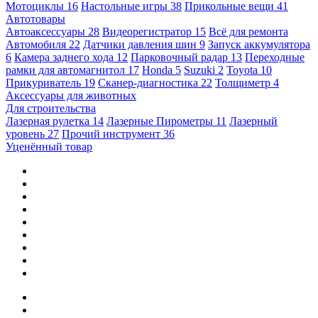
Мотоциклы
16
Настольные игры
38
Прикольные вещи
41
Автотовары
Автоаксессуары
28
Видеорегистратор
15
Всё для ремонта
Автомобиля
22
Датчики давления шин
9
Запуск аккумулятора
6
Камера заднего хода
12
Парковочный радар
13
Переходные
рамки для автомагнитол
17
Honda
5
Suzuki
2
Toyota
10
Прикуриватель
19
Сканер-диагностика
22
Толщиметр
4
Аксессуары для животных
Для строительства
Лазерная рулетка
14
Лазерные Пирометры
11
Лазерный
уровень
27
Прочий инструмент
36
Уценённый товар