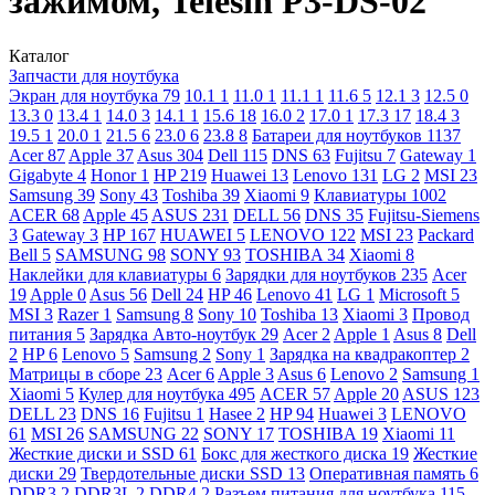
зажимом, Telesin P3-DS-02
Каталог
Запчасти для ноутбука
Экран для ноутбука
79
10.1
1
11.0
1
11.1
1
11.6
5
12.1
3
12.5
0
13.3
0
13.4
1
14.0
3
14.1
1
15.6
18
16.0
2
17.0
1
17.3
17
18.4
3
19.5
1
20.0
1
21.5
6
23.0
6
23.8
8
Батареи для ноутбуков
1137
Acer
87
Apple
37
Asus
304
Dell
115
DNS
63
Fujitsu
7
Gateway
1
Gigabyte
4
Honor
1
HP
219
Huawei
13
Lenovo
131
LG
2
MSI
23
Samsung
39
Sony
43
Toshiba
39
Xiaomi
9
Клавиатуры
1002
ACER
68
Apple
45
ASUS
231
DELL
56
DNS
35
Fujitsu-Siemens
3
Gateway
3
HP
167
HUAWEI
5
LENOVO
122
MSI
23
Packard
Bell
5
SAMSUNG
98
SONY
93
TOSHIBA
34
Xiaomi
8
Наклейки для клавиатуры
6
Зарядки для ноутбуков
235
Acer
19
Apple
0
Asus
56
Dell
24
HP
46
Lenovo
41
LG
1
Microsoft
5
MSI
3
Razer
1
Samsung
8
Sony
10
Toshiba
13
Xiaomi
3
Провод
питания
5
Зарядка Авто-ноутбук
29
Acer
2
Apple
1
Asus
8
Dell
2
HP
6
Lenovo
5
Samsung
2
Sony
1
Зарядка на квадракоптер
2
Матрицы в сборе
23
Acer
6
Apple
3
Asus
6
Lenovo
2
Samsung
1
Xiaomi
5
Кулер для ноутбука
495
ACER
57
Apple
20
ASUS
123
DELL
23
DNS
16
Fujitsu
1
Hasee
2
HP
94
Huawei
3
LENOVO
61
MSI
26
SAMSUNG
22
SONY
17
TOSHIBA
19
Xiaomi
11
Жесткие диски и SSD
61
Бокс для жесткого диска
19
Жесткие
диски
29
Твердотельные диски SSD
13
Оперативная память
6
DDR3
2
DDR3L
2
DDR4
2
Разъем питания для ноутбука
115