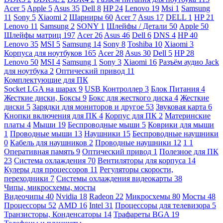
Acer
5
Apple
5
Asus
35
Dell
8
HP
24
Lenovo
19
Msi
1
Samsung
11
Sony
5
Xiaomi
2
Шарниры
60
Acer
7
Asus
17
DELL
1
HP
21
Lenovo
11
Samsung
2
SONY
1
Шлейфы / Детали
50
Apple
50
Шлейфы матриц
197
Acer
26
Asus
46
Dell
6
DNS
4
HP
40
Lenovo
35
MSI
5
Samsung
14
Sony
8
Toshiba
10
Xiaomi
3
Корпуса для ноутбуков
165
Acer
28
Asus
30
Dell
5
HP
28
Lenovo
50
MSI
4
Samsung
1
Sony
3
Xiaomi
16
Разъём аудио Jack
для ноутбука
2
Оптический привод
11
Комплектующие для ПК
Socket LGA на шарах
9
USB Контроллер
3
Блок Питания
4
Жесткие диски, Боксы
9
Бокс для жесткого диска
4
Жесткие
диски
5
Зарядки для мониторов и другое
53
Звуковая карта
6
Кнопки включения для ПК
4
Корпус для ПК
2
Материнские
платы
4
Мыши
19
Беспроводные мыши
5
Коврики для мыши
1
Проводные мыши
13
Наушники
15
Беспроводные наушники
0
Кабель для наушников
2
Проводные наушники
12
1
1
Оперативная память
9
Оптический привод
1
Полезное для ПК
23
Система охлаждения
70
Вентиляторы для корпуса
14
Кулеры для процессоров
11
Регуляторы скорости,
переходники
7
Системы охлаждения видеокарты
38
Чипы, микросхемы, мосты
Видеочипы
40
Nvidia
18
Radeon
22
Микросхемы
80
Мосты
48
Процессоры
52
AMD
16
Intel
31
Процессоры для телевизора
5
Транзисторы, Конденсаторы
14
Трафареты BGA
19