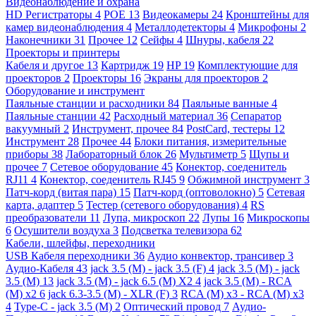
Видеонаблюдение и охрана
HD Регистраторы
4
POE
13
Видеокамеры
24
Кронштейны для
камер видеонаблюдения
4
Металлодетекторы
4
Микрофоны
2
Наконечники
31
Прочее
12
Сейфы
4
Шнуры, кабеля
22
Проекторы и принтеры
Кабеля и другое
13
Картридж
19
HP
19
Комплектующие для
проекторов
2
Проекторы
16
Экраны для проекторов
2
Оборудование и инструмент
Паяльные станции и расходники
84
Паяльные ванные
4
Паяльные станции
42
Расходный материал
36
Сепаратор
вакуумный
2
Инструмент, прочее
84
PostCard, тестеры
12
Инструмент
28
Прочее
44
Блоки питания, измерительные
приборы
38
Лабораторный блок
26
Мультиметр
5
Щупы и
прочее
7
Сетевое оборудование
45
Конектор, соеденитель
RJ11
4
Конектор, соеденитель RJ45
9
Обжимной инструмент
3
Патч-корд (витая пара)
15
Патч-корд (оптоволокно)
5
Сетевая
карта, адаптер
5
Тестер (сетевого оборудования)
4
RS
преобразователи
11
Лупа, микроскоп
22
Лупы
16
Микроскопы
6
Осушители воздуха
3
Подсветка телевизора
62
Кабели, шлейфы, переходники
USB Кабеля переходники
36
Аудио конвектор, трансивер
3
Аудио-Кабеля
43
jack 3.5 (M) - jack 3.5 (F)
4
jack 3.5 (M) - jack
3.5 (M)
13
jack 3.5 (M) - jack 6.5 (M) X2
4
jack 3.5 (M) - RCA
(M) x2
6
jack 6.3-3.5 (M) - XLR (F)
3
RCA (M) x3 - RCA (M) x3
4
Type-C - jack 3.5 (M)
2
Оптический провод
7
Аудио-