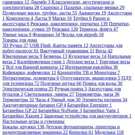
гармошки
12
Джембе
3
Классические, акустические и
электрогитары
28
Скрипки
2
Палатки, спальные мешки
29
Подводные маски, трубки, ласты
55
Аквашузы
19
Аксессуары
1
Комплекты
4
Ласты
9
Маски
16
Трубки
6
Рации и
аксессуары
6
Рюкзаки, наколенники, перчатки
139
Перчатки,
наколенники, сумки
19
Рюкзаки
120
Термосы, фляги
47
Умные часы
0
Фонарики
34
Чехлы для airpods
18
Товары для дома
3D Ручки
27
USB Flash, Карты памяти
12
Аксессуары для
робот-пылесос
61
Вакуумный упаковщик
11
Весы
42
Ювелирные весы
9
Безмены
13
Кухонные весы
14
Напольные
весы
2
Калибровочные гири
1
Детские весы
1
Торговые весы
2
Всё для Ванной комнаты
12
Интерьерная наклейка
36
Кофеварки, кофемолки
12
Кронштейн ТВ и Мониторы
7
Нитратомеры, дозиметры
6
Отпугиватели, мышеловки
5
ПДУ
для телевизора
72
Полезные штуки
66
Помпа для воды
30
Электрическая помпа
25
Ручная помпа
3
Аксессуары для
бутылок
2
Светильники, лампы
27
Термометры, часы
36
Термометры
32
Часы
4
Умный дом
30
Элементы питания
34
Аккумуляторные батареи GP
4
Батарейки Energizer
1
Батарейки GP
22
Батарейки NoName
3
Батарейки Varta
1
Батарейки Xiaomi
2
Зарядные устройства для аккумуляторов
1
Настольные игры и сувениры
Бокалы, кружки
138
Детские фотоаппараты, принтеры и
радиоуправляемые машинки
22
Копилки
61
Модельки
118