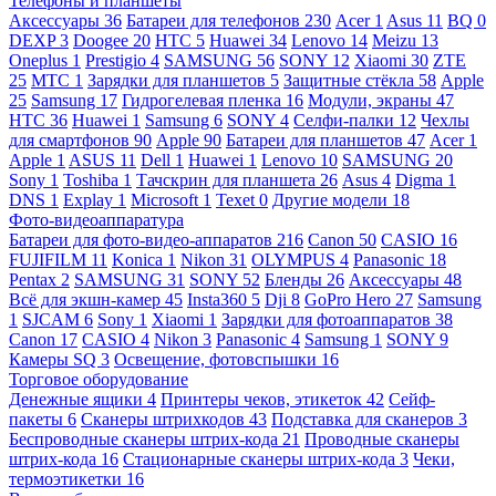
Телефоны и планшеты
Аксессуары
36
Батареи для телефонов
230
Acer
1
Asus
11
BQ
0
DEXP
3
Doogee
20
HTC
5
Huawei
34
Lenovo
14
Meizu
13
Oneplus
1
Prestigio
4
SAMSUNG
56
SONY
12
Xiaomi
30
ZTE
25
МТС
1
Зарядки для планшетов
5
Защитные стёкла
58
Apple
25
Samsung
17
Гидрогелевая пленка
16
Модули, экраны
47
HTC
36
Huawei
1
Samsung
6
SONY
4
Селфи-палки
12
Чехлы
для смартфонов
90
Apple
90
Батареи для планшетов
47
Acer
1
Apple
1
ASUS
11
Dell
1
Huawei
1
Lenovo
10
SAMSUNG
20
Sony
1
Toshiba
1
Тачскрин для планшета
26
Asus
4
Digma
1
DNS
1
Explay
1
Microsoft
1
Texet
0
Другие модели
18
Фото-видеоаппаратура
Батареи для фото-видео-аппаратов
216
Canon
50
CASIO
16
FUJIFILM
11
Konica
1
Nikon
31
OLYMPUS
4
Panasonic
18
Pentax
2
SAMSUNG
31
SONY
52
Бленды
26
Аксессуары
48
Всё для экшн-камер
45
Insta360
5
Dji
8
GoPro Hero
27
Samsung
1
SJCAM
6
Sony
1
Xiaomi
1
Зарядки для фотоаппаратов
38
Canon
17
CASIO
4
Nikon
3
Panasonic
4
Samsung
1
SONY
9
Камеры SQ
3
Освещение, фотовспышки
16
Торговое оборудование
Денежные ящики
4
Принтеры чеков, этикеток
42
Сейф-
пакеты
6
Сканеры штрихкодов
43
Подставка для сканеров
3
Беспроводные сканеры штрих-кода
21
Проводные сканеры
штрих-кода
16
Стационарные сканеры штрих-кода
3
Чеки,
термоэтикетки
16