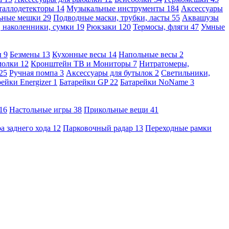
таллодетекторы
14
Музыкальные инструменты
184
Аксессуары
льные мешки
29
Подводные маски, трубки, ласты
55
Аквашузы
, наколенники, сумки
19
Рюкзаки
120
Термосы, фляги
47
Умные
ы
9
Безмены
13
Кухонные весы
14
Напольные весы
2
молки
12
Кронштейн ТВ и Мониторы
7
Нитратомеры,
25
Ручная помпа
3
Аксессуары для бутылок
2
Светильники,
рейки Energizer
1
Батарейки GP
22
Батарейки NoName
3
16
Настольные игры
38
Прикольные вещи
41
а заднего хода
12
Парковочный радар
13
Переходные рамки