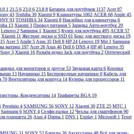
0.0
1
21.5
6
23.0
6
23.8
8
Батареи для ноутбуков
1137
Acer
87
Sony
43
Toshiba
39
Xiaomi
9
Клавиатуры
1002
ACER
68
Apple
45
ONY
93
TOSHIBA
34
Xiaomi
8
Наклейки для клавиатуры
6
hiba
13
Xiaomi
3
Провод питания
5
Зарядка Авто-ноутбук
29
Lenovo
2
Samsung
1
Xiaomi
5
Кулер для ноутбука
495
ACER
57
Xiaomi
11
Жесткие диски и SSD
61
Бокс для жесткого диска
19
115
Acer
5
Apple
5
Asus
35
Dell
8
HP
24
Lenovo
19
Msi
1
Samsung
ы матриц
197
Acer
26
Asus
46
Dell
6
DNS
4
HP
40
Lenovo
35
Sony
3
Xiaomi
16
Разъём аудио Jack для ноутбука
2
Оптический
Зарядки для мониторов и другое
53
Звуковая карта
6
Кнопки
 мыши
13
Наушники
15
Беспроводные наушники
0
Кабель для
я
70
Вентиляторы для корпуса
14
Кулеры для процессоров
11
нзисторы, Конденсаторы
14
Трафареты BGA
19
1
Prestigio
4
SAMSUNG
56
SONY
12
Xiaomi
30
ZTE
25
МТС
1
Samsung
6
SONY
4
Селфи-палки
12
Чехлы для смартфонов
90
для планшета
26
Asus
4
Digma
1
DNS
1
Explay
1
Microsoft
1
Texet
AMSUNG
31
SONY
52
Бленды
26
Аксессуары
48
Всё для экшн-