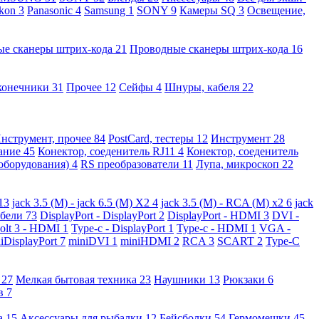
kon
3
Panasonic
4
Samsung
1
SONY
9
Камеры SQ
3
Освещение,
ые сканеры штрих-кода
21
Проводные сканеры штрих-кода
16
конечники
31
Прочее
12
Сейфы
4
Шнуры, кабеля
22
нструмент, прочее
84
PostCard, тестеры
12
Инструмент
28
вание
45
Конектор, соеденитель RJ11
4
Конектор, соеденитель
 оборудования)
4
RS преобразователи
11
Лупа, микроскоп
22
13
jack 3.5 (M) - jack 6.5 (M) X2
4
jack 3.5 (M) - RCA (M) x2
6
jack
абели
73
DisplayPort - DisplayPort
2
DisplayPort - HDMI
3
DVI -
olt 3 - HDMI
1
Type-c - DisplayPort
1
Type-c - HDMI
1
VGA -
iDisplayPort
7
miniDVI
1
miniHDMI
2
RCA
3
SCART
2
Type-C
е
27
Мелкая бытовая техника
23
Наушники
13
Рюкзаки
6
ов
7
а
15
Аксессуары для рыбалки
12
Бейсболки
54
Гермомешки
45