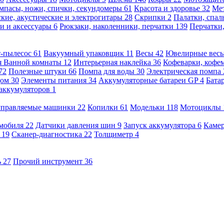
мпасы, ножи, спички, секундомеры
61
Красота и здоровье
32
Ме
кие, акустические и электрогитары
28
Скрипки
2
Палатки, спа
и и аксессуары
6
Рюкзаки, наколенники, перчатки
139
Перчатки
т-пылесос
61
Вакуумный упаковщик
11
Весы
42
Ювелирные вес
я Ванной комнаты
12
Интерьерная наклейка
36
Кофеварки, кофе
72
Полезные штуки
66
Помпа для воды
30
Электрическая помпа
дом
30
Элементы питания
34
Аккумуляторные батареи GP
4
Бата
 аккумуляторов
1
оуправляемые машинки
22
Копилки
61
Модельки
118
Мотоциклы
омобиля
22
Датчики давления шин
9
Запуск аккумулятора
6
Камер
ь
19
Сканер-диагностика
22
Толщиметр
4
ь
27
Прочий инструмент
36