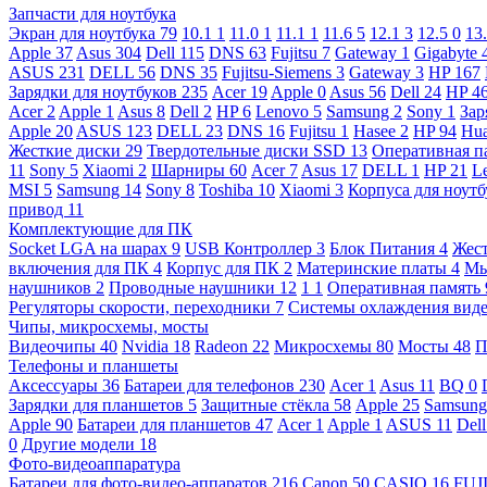
Запчасти для ноутбука
Экран для ноутбука
79
10.1
1
11.0
1
11.1
1
11.6
5
12.1
3
12.5
0
13
Apple
37
Asus
304
Dell
115
DNS
63
Fujitsu
7
Gateway
1
Gigabyte
ASUS
231
DELL
56
DNS
35
Fujitsu-Siemens
3
Gateway
3
HP
167
Зарядки для ноутбуков
235
Acer
19
Apple
0
Asus
56
Dell
24
HP
4
Acer
2
Apple
1
Asus
8
Dell
2
HP
6
Lenovo
5
Samsung
2
Sony
1
Зар
Apple
20
ASUS
123
DELL
23
DNS
16
Fujitsu
1
Hasee
2
HP
94
Hu
Жесткие диски
29
Твердотельные диски SSD
13
Оперативная п
11
Sony
5
Xiaomi
2
Шарниры
60
Acer
7
Asus
17
DELL
1
HP
21
L
MSI
5
Samsung
14
Sony
8
Toshiba
10
Xiaomi
3
Корпуса для ноут
привод
11
Комплектующие для ПК
Socket LGA на шарах
9
USB Контроллер
3
Блок Питания
4
Жест
включения для ПК
4
Корпус для ПК
2
Материнские платы
4
М
наушников
2
Проводные наушники
12
1
1
Оперативная память
Регуляторы скорости, переходники
7
Системы охлаждения вид
Чипы, микросхемы, мосты
Видеочипы
40
Nvidia
18
Radeon
22
Микросхемы
80
Мосты
48
П
Телефоны и планшеты
Аксессуары
36
Батареи для телефонов
230
Acer
1
Asus
11
BQ
0
Зарядки для планшетов
5
Защитные стёкла
58
Apple
25
Samsun
Apple
90
Батареи для планшетов
47
Acer
1
Apple
1
ASUS
11
Del
0
Другие модели
18
Фото-видеоаппаратура
Батареи для фото-видео-аппаратов
216
Canon
50
CASIO
16
FUJ