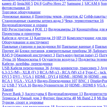
камер
45
Insta360
5
Dji
8
GoPro Hero
27
Samsung
1
SJCAM
6
So
фотовспышки
16
Торговое оборудование
Денежные ящики
4
Принтеры чеков, этикеток
42
Сейф-пакеты
Стационарные сканеры штрих-кода
3
Чеки, термоэтикетки
16
Видеонаблюдение и охрана
HD Регистраторы
4
POE
13
Видеокамеры
24
Кронштейны для 
Проекторы и принтеры
Кабеля и другое
13
Картридж
19
HP
19
Комплектующие для пр
Оборудование и инструмент
Паяльные станции и расходники
84
Паяльные ванные
4
Паяльн
Прочее
44
Блоки питания, измерительные приборы
38
Лаборат
RJ45
9
Обжимной инструмент
3
Патч-корд (витая пара)
15
Патч
Лупы
16
Микроскопы
6
Осушители воздуха
3
Подсветка телев
Кабели, шлейфы, переходники
USB Кабеля переходники
36
Аудио конвектор, трансивер
3
Ауд
6.3-3.5 (M) - XLR (F)
3
RCA (M) x3 - RCA (M) x3
4
Type-C - jack
DVI
5
DVI - VGA
1
HDMI - DVI
4
HDMI - HDMI
36
HDMI - mi
RCA
1
VGA - VGA
9
Видео-Переходники
107
BNC
1
DisplayPo
12
USB
7
VGA
16
Видео-Удлинители
10
HDMI - HDMI
6
VGA 
Xiaomi
Power Bank
3
Аксессуары
6
Видеонаблюдение
13
Видеорегист
Термосы
4
Умный дом
3
Фитнес браслеты
48
Mi Band 2
8
Mi Ba
Туризм, спорт и здоровье
Аксессуары для велосипедов
18
Аксессуары для мотоциклов
21