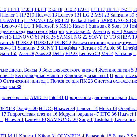
.3
0
13.4
1
14.0
3
14.1
1
15.6
18
16.0
2
17.0
1
17.3
17
18.4
3
19.5
1
2
4
Honor
1
HP
219
Huawei
13
Lenovo
131
LG
2
MSI
23
Samsung
39
HUAWEI
5
LENOVO
122
MSI
23
Packard Bell
5
SAMSUNG
98
S
6
Lenovo
41
LG
1
Microsoft
5
MSI
3
Razer
1
Samsung
8
Sony
10
Tos
ядка на квадракоптер
2
Матрицы в сборе
23
Acer
6
Apple
3
Asus
6
awei
3
LENOVO
61
MSI
26
SAMSUNG
22
SONY
17
TOSHIBA
19
амять
6
DDR3
2
DDR3L
2
DDR4
2
Разъем питания для ноутбука
enovo
11
Samsung
2
SONY
1
Шлейфы / Детали
50
Apple
50
Шлейф
буков
165
Acer
28
Asus
30
Dell
5
HP
28
Lenovo
50
MSI
4
Samsung
1
кие диски, Боксы
9
Бокс для жесткого диска
4
Жесткие диски
5
ыши
19
Беспроводные мыши
5
Коврики для мыши
1
Проводные
9
Оптический привод
1
Полезное для ПК
23
Система охлаждени
еокарты
38
роцессоры
52
AMD
16
Intel
31
Процессоры для телевизора
5
Тра
DEXP
3
Doogee
20
HTC
5
Huawei
34
Lenovo
14
Meizu
13
Oneplus
g
17
Гидрогелевая пленка
16
Модули, экраны
47
HTC
36
Huawei
1
l
1
Huawei
1
Lenovo
10
SAMSUNG
20
Sony
1
Toshiba
1
Тачскрин 
IFILM
11
Konica
1
Nikon
31
OLYMPUS
4
Panasonic
18
Pentax
2
S