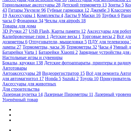
Горнолыжные аксессуары
28
Детский термометр
13
Зонты
5
Ко
43
Гитары Укулеле
96
Губные гармошки
12
Джембе
3
Классичес
19
Аксессуары
1
Комплекты
4
Ласты
9
Маски
16
Трубки
6
Раци
часы
0
Фонарики
34
Чехлы для airpods
18
Товары для дома
3D Ручки
27
USB Flash, Карты памяти
12
Аксессуары для робо
Калибровочные гири
1
Детские весы
1
Торговые весы
2
Всё дл
дозиметры
6
Отпугиватели, мышеловки
5
ПДУ для телевизора
лампы
27
Термометры, часы
36
Термометры
32
Часы
4
Умный 
Батарейки Varta
1
Батарейки Xiaomi
2
Зарядные устройства для
Настольные игры и сувениры
Бокалы, кружки
138
Детские фотоаппараты, принтеры и ради
Автотовары
Автоаксессуары
28
Видеорегистратор
15
Всё для ремонта Авт
для автомагнитол
17
Honda
5
Suzuki
2
Toyota
10
Прикуривател
Аксессуары для животных
Для строительства
Лазерная рулетка
14
Лазерные Пирометры
11
Лазерный уровен
Уценённый товар