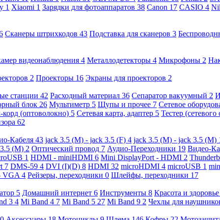
ny
1
Xiaomi
1
Зарядки для фотоаппаратов
38
Canon
17
CASIO
4
Ni
6
Сканеры штрихкодов
43
Подставка для сканеров
3
Беспроводн
камер видеонаблюдения
4
Металлодетекторы
4
Микрофоны
2
На
оекторов
2
Проекторы
16
Экраны для проекторов
2
ые станции
42
Расходный материал
36
Сепаратор вакуумный
2
И
орный блок
26
Мультиметр
5
Щупы и прочее
7
Сетевое оборудо
-корд (оптоволокно)
5
Сетевая карта, адаптер
5
Тестер (сетевого
изора
62
ио-Кабеля
43
jack 3.5 (M) - jack 3.5 (F)
4
jack 3.5 (M) - jack 3.5 (M)
 3.5 (M)
2
Оптический провод
7
Аудио-Переходники
19
Видео-К
croUSB
1
HDMI - miniHDMI
6
Mini DisplayPort - HDMI
2
Thunderb
rt
7
DMS-59
4
DVI (I)(D)
8
HDMI
32
microHDMI
4
microUSB
1
min
- VGA
4
Рейзеры, переходники
0
Шлейфы, переходники
17
ратор
5
Домашний интернет
6
Инструменты
8
Красота и здоровь
nd 3
4
Mi Band 4
7
Mi Band 5
27
Mi Band 9
2
Чехлы для наушник
0
Аксессуары
18
Мотоциклы
9
Шлема
146
Кофры
22
Мотозащит