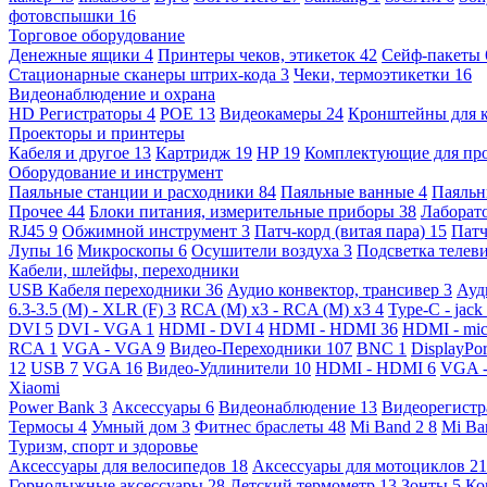
фотовспышки
16
Торговое оборудование
Денежные ящики
4
Принтеры чеков, этикеток
42
Сейф-пакеты
Стационарные сканеры штрих-кода
3
Чеки, термоэтикетки
16
Видеонаблюдение и охрана
HD Регистраторы
4
POE
13
Видеокамеры
24
Кронштейны для 
Проекторы и принтеры
Кабеля и другое
13
Картридж
19
HP
19
Комплектующие для пр
Оборудование и инструмент
Паяльные станции и расходники
84
Паяльные ванные
4
Паяльн
Прочее
44
Блоки питания, измерительные приборы
38
Лаборат
RJ45
9
Обжимной инструмент
3
Патч-корд (витая пара)
15
Патч
Лупы
16
Микроскопы
6
Осушители воздуха
3
Подсветка телев
Кабели, шлейфы, переходники
USB Кабеля переходники
36
Аудио конвектор, трансивер
3
Ауд
6.3-3.5 (M) - XLR (F)
3
RCA (M) x3 - RCA (M) x3
4
Type-C - jack
DVI
5
DVI - VGA
1
HDMI - DVI
4
HDMI - HDMI
36
HDMI - mi
RCA
1
VGA - VGA
9
Видео-Переходники
107
BNC
1
DisplayPo
12
USB
7
VGA
16
Видео-Удлинители
10
HDMI - HDMI
6
VGA 
Xiaomi
Power Bank
3
Аксессуары
6
Видеонаблюдение
13
Видеорегист
Термосы
4
Умный дом
3
Фитнес браслеты
48
Mi Band 2
8
Mi Ba
Туризм, спорт и здоровье
Аксессуары для велосипедов
18
Аксессуары для мотоциклов
21
Горнолыжные аксессуары
28
Детский термометр
13
Зонты
5
Ко