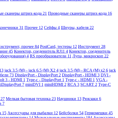
ые сканеры штрих-кода
21
Проводные сканеры штрих-кода
16
конечники
31
Прочее
12
Сейфы
4
Шнуры, кабеля
22
нструмент, прочее
84
PostCard, тестеры
12
Инструмент
28
вание
45
Конектор, соеденитель RJ11
4
Конектор, соеденитель
 оборудования)
4
RS преобразователи
11
Лупа, микроскоп
22
13
jack 3.5 (M) - jack 6.5 (M) X2
4
jack 3.5 (M) - RCA (M) x2
6
jack
абели
73
DisplayPort - DisplayPort
2
DisplayPort - HDMI
3
DVI -
olt 3 - HDMI
1
Type-c - DisplayPort
1
Type-c - HDMI
1
VGA -
iDisplayPort
7
miniDVI
1
miniHDMI
2
RCA
3
SCART
2
Type-C
е
27
Мелкая бытовая техника
23
Наушники
13
Рюкзаки
6
ов
7
а
15
Аксессуары для рыбалки
12
Бейсболки
54
Гермомешки
45
таллодетекторы
14
Музыкальные инструменты
184
Аксессуары