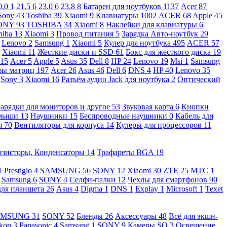
0.0
1
21.5
6
23.0
6
23.8
8
Батареи для ноутбуков
1137
Acer
87
Sony
43
Toshiba
39
Xiaomi
9
Клавиатуры
1002
ACER
68
Apple
45
ONY
93
TOSHIBA
34
Xiaomi
8
Наклейки для клавиатуры
6
hiba
13
Xiaomi
3
Провод питания
5
Зарядка Авто-ноутбук
29
Lenovo
2
Samsung
1
Xiaomi
5
Кулер для ноутбука
495
ACER
57
Xiaomi
11
Жесткие диски и SSD
61
Бокс для жесткого диска
19
115
Acer
5
Apple
5
Asus
35
Dell
8
HP
24
Lenovo
19
Msi
1
Samsung
ы матриц
197
Acer
26
Asus
46
Dell
6
DNS
4
HP
40
Lenovo
35
Sony
3
Xiaomi
16
Разъём аудио Jack для ноутбука
2
Оптический
Зарядки для мониторов и другое
53
Звуковая карта
6
Кнопки
 мыши
13
Наушники
15
Беспроводные наушники
0
Кабель для
я
70
Вентиляторы для корпуса
14
Кулеры для процессоров
11
нзисторы, Конденсаторы
14
Трафареты BGA
19
1
Prestigio
4
SAMSUNG
56
SONY
12
Xiaomi
30
ZTE
25
МТС
1
Samsung
6
SONY
4
Селфи-палки
12
Чехлы для смартфонов
90
для планшета
26
Asus
4
Digma
1
DNS
1
Explay
1
Microsoft
1
Texet
AMSUNG
31
SONY
52
Бленды
26
Аксессуары
48
Всё для экшн-
kon
3
Panasonic
4
Samsung
1
SONY
9
Камеры SQ
3
Освещение,