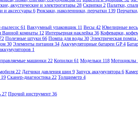
кие, акустические и электрогитары
28
Скрипки
2
Палатки, спа
и и аксессуары
6
Рюкзаки, наколенники, перчатки
139
Перчатки
т-пылесос
61
Вакуумный упаковщик
11
Весы
42
Ювелирные вес
я Ванной комнаты
12
Интерьерная наклейка
36
Кофеварки, кофе
72
Полезные штуки
66
Помпа для воды
30
Электрическая помпа
дом
30
Элементы питания
34
Аккумуляторные батареи GP
4
Бата
 аккумуляторов
1
оуправляемые машинки
22
Копилки
61
Модельки
118
Мотоциклы
омобиля
22
Датчики давления шин
9
Запуск аккумулятора
6
Камер
ь
19
Сканер-диагностика
22
Толщиметр
4
ь
27
Прочий инструмент
36