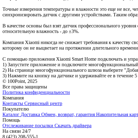
Точные измерения температуры и влажности это еще не все, ч
синхронизировать датчик с другими устройствами. Таким обра
В качестве основы был взят датчик профессионального уровня о
относительную влажность - до ±3%.
Компания Xiaomi никогда не снижает требования к качеству св
которому он не выцветает на протяжении длительного времени
С помощью приложения Xiaomi Smart Home подключать и управ
1) Запустите приложение и подключите многофункциональный
2) На странице многофункционального шлюза выберите "Добав
3) Нажмите на кнопку на датчике и удерживайте ее в течение 
© 100Point, 2025
Все права защищены
Политика конфиденциальности
Компания
Контакты
Сервисный центр
Покупателю
Каталог
Доставка
Обмен, возврат, гарантия
Накопительная кар
Помощь
Отслеживание посылки
Скачать драйвера
На связи 24/7
8 (423) 208-555-1