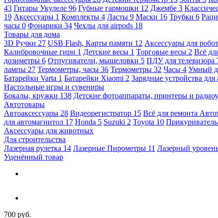
43
Гитары Укулеле
96
Губные гармошки
12
Джембе
3
Классичес
19
Аксессуары
1
Комплекты
4
Ласты
9
Маски
16
Трубки
6
Раци
часы
0
Фонарики
34
Чехлы для airpods
18
Товары для дома
3D Ручки
27
USB Flash, Карты памяти
12
Аксессуары для робо
Калибровочные гири
1
Детские весы
1
Торговые весы
2
Всё дл
дозиметры
6
Отпугиватели, мышеловки
5
ПДУ для телевизора
лампы
27
Термометры, часы
36
Термометры
32
Часы
4
Умный 
Батарейки Varta
1
Батарейки Xiaomi
2
Зарядные устройства для
Настольные игры и сувениры
Бокалы, кружки
138
Детские фотоаппараты, принтеры и ради
Автотовары
Автоаксессуары
28
Видеорегистратор
15
Всё для ремонта Авт
для автомагнитол
17
Honda
5
Suzuki
2
Toyota
10
Прикуривател
Аксессуары для животных
Для строительства
Лазерная рулетка
14
Лазерные Пирометры
11
Лазерный уровен
Уценённый товар
700 руб.