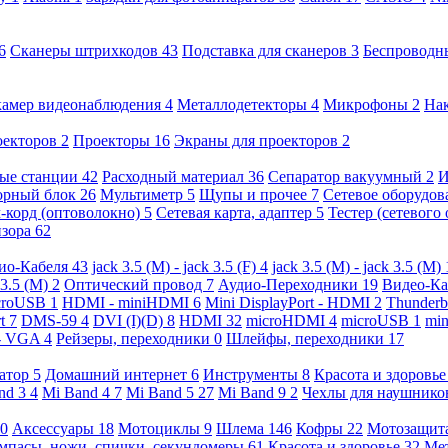
6
Сканеры штрихкодов
43
Подставка для сканеров
3
Беспроводн
камер видеонаблюдения
4
Металлодетекторы
4
Микрофоны
2
На
оекторов
2
Проекторы
16
Экраны для проекторов
2
ые станции
42
Расходный материал
36
Сепаратор вакуумный
2
И
орный блок
26
Мультиметр
5
Щупы и прочее
7
Сетевое оборудо
-корд (оптоволокно)
5
Сетевая карта, адаптер
5
Тестер (сетевого
изора
62
ио-Кабеля
43
jack 3.5 (M) - jack 3.5 (F)
4
jack 3.5 (M) - jack 3.5 (M)
 3.5 (M)
2
Оптический провод
7
Аудио-Переходники
19
Видео-К
croUSB
1
HDMI - miniHDMI
6
Mini DisplayPort - HDMI
2
Thunderb
rt
7
DMS-59
4
DVI (I)(D)
8
HDMI
32
microHDMI
4
microUSB
1
min
- VGA
4
Рейзеры, переходники
0
Шлейфы, переходники
17
ратор
5
Домашний интернет
6
Инструменты
8
Красота и здоровь
nd 3
4
Mi Band 4
7
Mi Band 5
27
Mi Band 9
2
Чехлы для наушник
0
Аксессуары
18
Мотоциклы
9
Шлема
146
Кофры
22
Мотозащит
мпасы, ножи, спички, секундомеры
61
Красота и здоровье
32
Ме