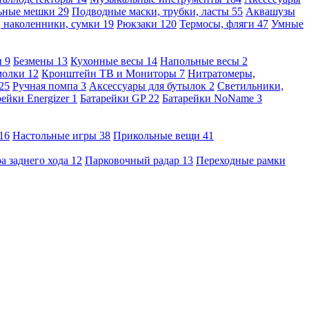
льные мешки
29
Подводные маски, трубки, ласты
55
Аквашузы
, наколенники, сумки
19
Рюкзаки
120
Термосы, фляги
47
Умные
ы
9
Безмены
13
Кухонные весы
14
Напольные весы
2
молки
12
Кронштейн ТВ и Мониторы
7
Нитратомеры,
25
Ручная помпа
3
Аксессуары для бутылок
2
Светильники,
рейки Energizer
1
Батарейки GP
22
Батарейки NoName
3
16
Настольные игры
38
Прикольные вещи
41
а заднего хода
12
Парковочный радар
13
Переходные рамки