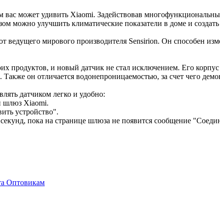
ем вас может удивить Xiaomi. Задействовав многофункциональны
зом можно улучшить климатические показатели в доме и создать
т ведущего мирового производителя Sensirion. Он способен изме
оих продуктов, и новый датчик не стал исключением. Его корпус
. Также он отличается водонепроницаемостью, за счет чего дем
лять датчиком легко и удобно:
 шлюз Xiaomi.
ить устройство".
5 секунд, пока на странице шлюза не появится сообщение "Соеди
та
Оптовикам