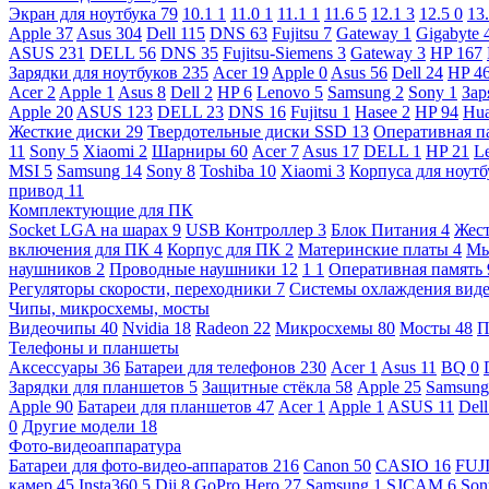
Экран для ноутбука
79
10.1
1
11.0
1
11.1
1
11.6
5
12.1
3
12.5
0
13
Apple
37
Asus
304
Dell
115
DNS
63
Fujitsu
7
Gateway
1
Gigabyte
ASUS
231
DELL
56
DNS
35
Fujitsu-Siemens
3
Gateway
3
HP
167
Зарядки для ноутбуков
235
Acer
19
Apple
0
Asus
56
Dell
24
HP
4
Acer
2
Apple
1
Asus
8
Dell
2
HP
6
Lenovo
5
Samsung
2
Sony
1
Зар
Apple
20
ASUS
123
DELL
23
DNS
16
Fujitsu
1
Hasee
2
HP
94
Hu
Жесткие диски
29
Твердотельные диски SSD
13
Оперативная п
11
Sony
5
Xiaomi
2
Шарниры
60
Acer
7
Asus
17
DELL
1
HP
21
L
MSI
5
Samsung
14
Sony
8
Toshiba
10
Xiaomi
3
Корпуса для ноут
привод
11
Комплектующие для ПК
Socket LGA на шарах
9
USB Контроллер
3
Блок Питания
4
Жест
включения для ПК
4
Корпус для ПК
2
Материнские платы
4
М
наушников
2
Проводные наушники
12
1
1
Оперативная память
Регуляторы скорости, переходники
7
Системы охлаждения вид
Чипы, микросхемы, мосты
Видеочипы
40
Nvidia
18
Radeon
22
Микросхемы
80
Мосты
48
П
Телефоны и планшеты
Аксессуары
36
Батареи для телефонов
230
Acer
1
Asus
11
BQ
0
Зарядки для планшетов
5
Защитные стёкла
58
Apple
25
Samsun
Apple
90
Батареи для планшетов
47
Acer
1
Apple
1
ASUS
11
Del
0
Другие модели
18
Фото-видеоаппаратура
Батареи для фото-видео-аппаратов
216
Canon
50
CASIO
16
FUJ
камер
45
Insta360
5
Dji
8
GoPro Hero
27
Samsung
1
SJCAM
6
So