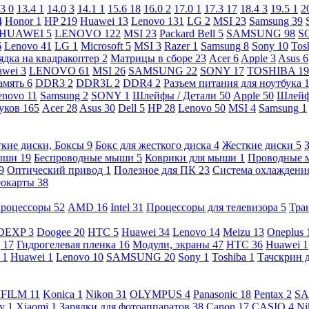
.3
0
13.4
1
14.0
3
14.1
1
15.6
18
16.0
2
17.0
1
17.3
17
18.4
3
19.5
1
2
4
Honor
1
HP
219
Huawei
13
Lenovo
131
LG
2
MSI
23
Samsung
39
HUAWEI
5
LENOVO
122
MSI
23
Packard Bell
5
SAMSUNG
98
S
6
Lenovo
41
LG
1
Microsoft
5
MSI
3
Razer
1
Samsung
8
Sony
10
Tos
ядка на квадракоптер
2
Матрицы в сборе
23
Acer
6
Apple
3
Asus
6
awei
3
LENOVO
61
MSI
26
SAMSUNG
22
SONY
17
TOSHIBA
19
амять
6
DDR3
2
DDR3L
2
DDR4
2
Разъем питания для ноутбука
enovo
11
Samsung
2
SONY
1
Шлейфы / Детали
50
Apple
50
Шлейф
буков
165
Acer
28
Asus
30
Dell
5
HP
28
Lenovo
50
MSI
4
Samsung
1
кие диски, Боксы
9
Бокс для жесткого диска
4
Жесткие диски
5
ыши
19
Беспроводные мыши
5
Коврики для мыши
1
Проводные
9
Оптический привод
1
Полезное для ПК
23
Система охлаждени
еокарты
38
роцессоры
52
AMD
16
Intel
31
Процессоры для телевизора
5
Тра
DEXP
3
Doogee
20
HTC
5
Huawei
34
Lenovo
14
Meizu
13
Oneplus
g
17
Гидрогелевая пленка
16
Модули, экраны
47
HTC
36
Huawei
1
l
1
Huawei
1
Lenovo
10
SAMSUNG
20
Sony
1
Toshiba
1
Тачскрин 
IFILM
11
Konica
1
Nikon
31
OLYMPUS
4
Panasonic
18
Pentax
2
S
ny
1
Xiaomi
1
Зарядки для фотоаппаратов
38
Canon
17
CASIO
4
Ni