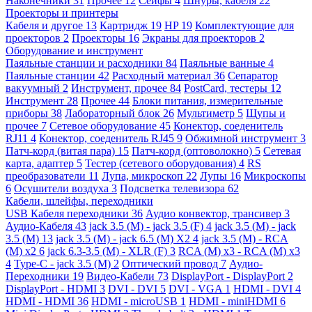
Наконечники
31
Прочее
12
Сейфы
4
Шнуры, кабеля
22
Проекторы и принтеры
Кабеля и другое
13
Картридж
19
HP
19
Комплектующие для
проекторов
2
Проекторы
16
Экраны для проекторов
2
Оборудование и инструмент
Паяльные станции и расходники
84
Паяльные ванные
4
Паяльные станции
42
Расходный материал
36
Сепаратор
вакуумный
2
Инструмент, прочее
84
PostCard, тестеры
12
Инструмент
28
Прочее
44
Блоки питания, измерительные
приборы
38
Лабораторный блок
26
Мультиметр
5
Щупы и
прочее
7
Сетевое оборудование
45
Конектор, соеденитель
RJ11
4
Конектор, соеденитель RJ45
9
Обжимной инструмент
3
Патч-корд (витая пара)
15
Патч-корд (оптоволокно)
5
Сетевая
карта, адаптер
5
Тестер (сетевого оборудования)
4
RS
преобразователи
11
Лупа, микроскоп
22
Лупы
16
Микроскопы
6
Осушители воздуха
3
Подсветка телевизора
62
Кабели, шлейфы, переходники
USB Кабеля переходники
36
Аудио конвектор, трансивер
3
Аудио-Кабеля
43
jack 3.5 (M) - jack 3.5 (F)
4
jack 3.5 (M) - jack
3.5 (M)
13
jack 3.5 (M) - jack 6.5 (M) X2
4
jack 3.5 (M) - RCA
(M) x2
6
jack 6.3-3.5 (M) - XLR (F)
3
RCA (M) x3 - RCA (M) x3
4
Type-C - jack 3.5 (M)
2
Оптический провод
7
Аудио-
Переходники
19
Видео-Кабели
73
DisplayPort - DisplayPort
2
DisplayPort - HDMI
3
DVI - DVI
5
DVI - VGA
1
HDMI - DVI
4
HDMI - HDMI
36
HDMI - microUSB
1
HDMI - miniHDMI
6