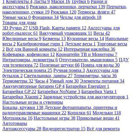
1
Комплекты
4
Ласты
9
Маски
16
Трубки
6
Рации и
аксессуары
6
Рюкзаки, наколенники, перчатки
139
Перчатки,
наколенники, сумки
19
Рюкзаки
120
Термосы, фляги
47
Умные часы
0
Фонарики
34
Чехлы для airpods
18
Товары для дома
3D Ручки
27
USB Flash, Карты памяти
12
Аксессуары для
робот-пылесос
61
Вакуумный упаковщик
11
Весы
42
Ювелирные весы
9
Безмены
13
Кухонные весы
14
Напольные
весы
2
Калибровочные гири
1
Детские весы
1
Торговые весы
2
Всё для Ванной комнаты
12
Интерьерная наклейка
36
Кофеварки, кофемолки
12
Кронштейн ТВ и Мониторы
7
Нитратомеры, дозиметры
6
Отпугиватели, мышеловки
5
ПДУ
для телевизора
72
Полезные штуки
66
Помпа для воды
30
Электрическая помпа
25
Ручная помпа
3
Аксессуары для
бутылок
2
Светильники, лампы
27
Термометры, часы
36
Термометры
32
Часы
4
Умный дом
30
Элементы питания
34
Аккумуляторные батареи GP
4
Батарейки Energizer
1
Батарейки GP
22
Батарейки NoName
3
Батарейки Varta
1
Батарейки Xiaomi
2
Зарядные устройства для аккумуляторов
1
Настольные игры и сувениры
Бокалы, кружки
138
Детские фотоаппараты, принтеры и
радиоуправляемые машинки
22
Копилки
61
Модельки
118
Мотоциклы
16
Настольные игры
38
Прикольные вещи
41
Автотовары
Автоаксессуары
28
Видеорегистратор
15
Всё для ремонта