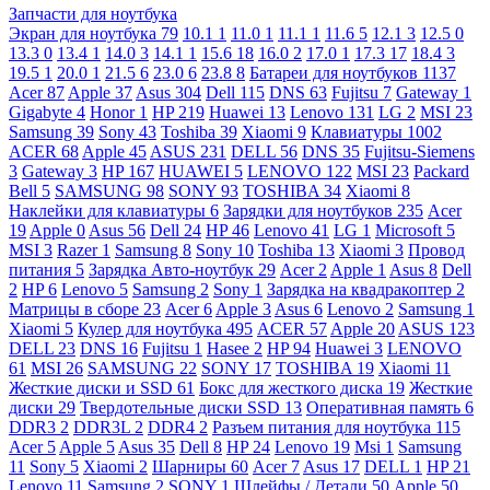
Запчасти для ноутбука
Экран для ноутбука
79
10.1
1
11.0
1
11.1
1
11.6
5
12.1
3
12.5
0
13.3
0
13.4
1
14.0
3
14.1
1
15.6
18
16.0
2
17.0
1
17.3
17
18.4
3
19.5
1
20.0
1
21.5
6
23.0
6
23.8
8
Батареи для ноутбуков
1137
Acer
87
Apple
37
Asus
304
Dell
115
DNS
63
Fujitsu
7
Gateway
1
Gigabyte
4
Honor
1
HP
219
Huawei
13
Lenovo
131
LG
2
MSI
23
Samsung
39
Sony
43
Toshiba
39
Xiaomi
9
Клавиатуры
1002
ACER
68
Apple
45
ASUS
231
DELL
56
DNS
35
Fujitsu-Siemens
3
Gateway
3
HP
167
HUAWEI
5
LENOVO
122
MSI
23
Packard
Bell
5
SAMSUNG
98
SONY
93
TOSHIBA
34
Xiaomi
8
Наклейки для клавиатуры
6
Зарядки для ноутбуков
235
Acer
19
Apple
0
Asus
56
Dell
24
HP
46
Lenovo
41
LG
1
Microsoft
5
MSI
3
Razer
1
Samsung
8
Sony
10
Toshiba
13
Xiaomi
3
Провод
питания
5
Зарядка Авто-ноутбук
29
Acer
2
Apple
1
Asus
8
Dell
2
HP
6
Lenovo
5
Samsung
2
Sony
1
Зарядка на квадракоптер
2
Матрицы в сборе
23
Acer
6
Apple
3
Asus
6
Lenovo
2
Samsung
1
Xiaomi
5
Кулер для ноутбука
495
ACER
57
Apple
20
ASUS
123
DELL
23
DNS
16
Fujitsu
1
Hasee
2
HP
94
Huawei
3
LENOVO
61
MSI
26
SAMSUNG
22
SONY
17
TOSHIBA
19
Xiaomi
11
Жесткие диски и SSD
61
Бокс для жесткого диска
19
Жесткие
диски
29
Твердотельные диски SSD
13
Оперативная память
6
DDR3
2
DDR3L
2
DDR4
2
Разъем питания для ноутбука
115
Acer
5
Apple
5
Asus
35
Dell
8
HP
24
Lenovo
19
Msi
1
Samsung
11
Sony
5
Xiaomi
2
Шарниры
60
Acer
7
Asus
17
DELL
1
HP
21
Lenovo
11
Samsung
2
SONY
1
Шлейфы / Детали
50
Apple
50