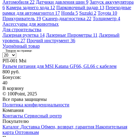
Автомобиля
22
Датчики давления шин
9
Запуск аккумулятора
6
Камера заднего хода
12
Парковочный радар
13
Переходные
рамки для автомагнитол
17
Honda
5
Suzuki
2
Toyota
10
Прикуриватель
19
Сканер-диагностика
22
Толщиметр
4
Аксессуары для животных
Для строительства
Лазерная рулетка
14
Лазерные Пирометры
11
Лазерный
уровень
27
Прочий инструмент
36
Уценённый товар
Товаров на странице:
РП-001 Msi
Разъем питания для MSI Katana GF66, GL66 с кабелем
800 руб.
Бонусов:
40
В корзину
© 100Point, 2025
Все права защищены
Политика конфиденциальности
Компания
Контакты
Сервисный центр
Покупателю
Каталог
Доставка
Обмен, возврат, гарантия
Накопительная
карта
Оптовикам