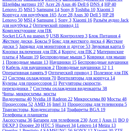
Шлейфы матриц
197
Acer
26
Asus
46
Dell
6
DNS
4
HP
40
Lenovo
35
MSI
5
Samsung
14
Sony
8
Toshiba
10
Xiaomi
3
Корпуса для ноутбуков
165
Acer
28
Asus
30
Dell
5
HP
28
Lenovo
50
MSI
4
Samsung
1
Sony
3
Xiaomi
16
Разъём аудио Jack
для ноутбука
2
Оптический привод
11
Комплектующие для ПК
Socket LGA на шарах
9
USB Контроллер
3
Блок Питания
4
Жесткие диски, Боксы
9
Бокс для жесткого диска
4
Жесткие
диски
5
Зарядки для мониторов и другое
53
Звуковая карта
6
Кнопки включения для ПК
4
Корпус для ПК
2
Материнские
платы
4
Мыши
19
Беспроводные мыши
5
Коврики для мыши
1
Проводные мыши
13
Наушники
15
Беспроводные наушники
0
Кабель для наушников
2
Проводные наушники
12
1
1
Оперативная память
9
Оптический привод
1
Полезное для ПК
23
Система охлаждения
70
Вентиляторы для корпуса
14
Кулеры для процессоров
11
Регуляторы скорости,
переходники
7
Системы охлаждения видеокарты
38
Чипы, микросхемы, мосты
Видеочипы
40
Nvidia
18
Radeon
22
Микросхемы
80
Мосты
48
Процессоры
52
AMD
16
Intel
31
Процессоры для телевизора
5
Транзисторы, Конденсаторы
14
Трафареты BGA
19
Телефоны и планшеты
Аксессуары
36
Батареи для телефонов
230
Acer
1
Asus
11
BQ
0
DEXP
3
Doogee
20
HTC
5
Huawei
34
Lenovo
14
Meizu
13
Oneplus
1
Prestigio
4
SAMSUNG
56
SONY
12
Xiaomi
30
ZTE