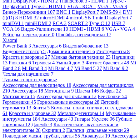
Mini DisplayPort - HDMI
2
Thunderbolt 3 - HDMI
1
Type-c -
DisplayPort
1
Type-c - HDMI
1
VGA - RCA
1
VGA - VGA
9
Видео-Переходники
107
BNC
1
DisplayPort
7
DMS-59
4
DVI
(I)(D)
8
HDMI
32
microHDMI
4
microUSB
1
miniDisplayPort
7
miniDVI
1
miniHDMI
2
RCA
3
SCART
2
Type-C
12
USB
7
VGA
16
Видео-Удлинители
10
HDMI - HDMI
6
VGA - VGA
4
Рейзеры, переходники
0
Шлейфы, переходники
17
Xiaomi
Power Bank
3
Аксессуары
6
Видеонаблюдение
13
Видеорегистратор
5
Домашний интернет
6
Инструменты
8
Красота и здоровье
27
Мелкая бытовая техника
23
Наушники
13
Рюкзаки
6
Термосы
4
Умный дом
3
Фитнес браслеты
48
Mi
Band 2
8
Mi Band 3
4
Mi Band 4
7
Mi Band 5
27
Mi Band 9
2
Чехлы для наушников
7
Туризм, спорт и здоровье
Аксессуары для велосипедов
18
Аксессуары для мотоциклов
210
Аксессуары
18
Мотоциклы
9
Шлема
146
Кофры
22
Мотозащита
15
Аксессуары для рыбалки
12
Бейсболки
54
Гермомешки
45
Горнолыжные аксессуары
28
Детский
термометр
13
Зонты
5
Компасы, ножи, спички, секундомеры
61
Красота и здоровье
32
Металлодетекторы
14
Музыкальные
инструменты
184
Аксессуары
43
Гитары Укулеле
96
Губные
гармошки
12
Джембе
3
Классические, акустические и
электрогитары
28
Скрипки
2
Палатки, спальные мешки
29
Подводные маски, трубки, ласты
55
Аквашузы
19
Аксессуары