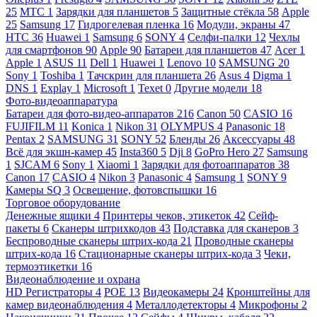
25
МТС
1
Зарядки для планшетов
5
Защитные стёкла
58
Apple
25
Samsung
17
Гидрогелевая пленка
16
Модули, экраны
47
HTC
36
Huawei
1
Samsung
6
SONY
4
Селфи-палки
12
Чехлы
для смартфонов
90
Apple
90
Батареи для планшетов
47
Acer
1
Apple
1
ASUS
11
Dell
1
Huawei
1
Lenovo
10
SAMSUNG
20
Sony
1
Toshiba
1
Тачскрин для планшета
26
Asus
4
Digma
1
DNS
1
Explay
1
Microsoft
1
Texet
0
Другие модели
18
Фото-видеоаппаратура
Батареи для фото-видео-аппаратов
216
Canon
50
CASIO
16
FUJIFILM
11
Konica
1
Nikon
31
OLYMPUS
4
Panasonic
18
Pentax
2
SAMSUNG
31
SONY
52
Бленды
26
Аксессуары
48
Всё для экшн-камер
45
Insta360
5
Dji
8
GoPro Hero
27
Samsung
1
SJCAM
6
Sony
1
Xiaomi
1
Зарядки для фотоаппаратов
38
Canon
17
CASIO
4
Nikon
3
Panasonic
4
Samsung
1
SONY
9
Камеры SQ
3
Освещение, фотовспышки
16
Торговое оборудование
Денежные ящики
4
Принтеры чеков, этикеток
42
Сейф-
пакеты
6
Сканеры штрихкодов
43
Подставка для сканеров
3
Беспроводные сканеры штрих-кода
21
Проводные сканеры
штрих-кода
16
Стационарные сканеры штрих-кода
3
Чеки,
термоэтикетки
16
Видеонаблюдение и охрана
HD Регистраторы
4
POE
13
Видеокамеры
24
Кронштейны для
камер видеонаблюдения
4
Металлодетекторы
4
Микрофоны
2