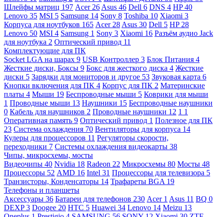
Шлейфы матриц
197
Acer
26
Asus
46
Dell
6
DNS
4
HP
40
Lenovo
35
MSI
5
Samsung
14
Sony
8
Toshiba
10
Xiaomi
3
Корпуса для ноутбуков
165
Acer
28
Asus
30
Dell
5
HP
28
Lenovo
50
MSI
4
Samsung
1
Sony
3
Xiaomi
16
Разъём аудио Jack
для ноутбука
2
Оптический привод
11
Комплектующие для ПК
Socket LGA на шарах
9
USB Контроллер
3
Блок Питания
4
Жесткие диски, Боксы
9
Бокс для жесткого диска
4
Жесткие
диски
5
Зарядки для мониторов и другое
53
Звуковая карта
6
Кнопки включения для ПК
4
Корпус для ПК
2
Материнские
платы
4
Мыши
19
Беспроводные мыши
5
Коврики для мыши
1
Проводные мыши
13
Наушники
15
Беспроводные наушники
0
Кабель для наушников
2
Проводные наушники
12
1
1
Оперативная память
9
Оптический привод
1
Полезное для ПК
23
Система охлаждения
70
Вентиляторы для корпуса
14
Кулеры для процессоров
11
Регуляторы скорости,
переходники
7
Системы охлаждения видеокарты
38
Чипы, микросхемы, мосты
Видеочипы
40
Nvidia
18
Radeon
22
Микросхемы
80
Мосты
48
Процессоры
52
AMD
16
Intel
31
Процессоры для телевизора
5
Транзисторы, Конденсаторы
14
Трафареты BGA
19
Телефоны и планшеты
Аксессуары
36
Батареи для телефонов
230
Acer
1
Asus
11
BQ
0
DEXP
3
Doogee
20
HTC
5
Huawei
34
Lenovo
14
Meizu
13
Oneplus
1
Prestigio
4
SAMSUNG
56
SONY
12
Xiaomi
30
ZTE