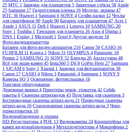
25
МТС
1
Зарядки для планшетов
5
Защитные стёкла
58
Apple
25
Samsung
17
Гидрогелевая пленка
16
Модули, экраны
47
HTC
36
Huawei
1
Samsung
6
SONY
4
Селфи-палки
12
Чехлы
для смартфонов
90
Apple
90
Батареи для планшетов
47
Acer
1
Apple
1
ASUS
11
Dell
1
Huawei
1
Lenovo
10
SAMSUNG
20
Sony
1
Toshiba
1
Тачскрин для планшета
26
Asus
4
Digma
1
DNS
1
Explay
1
Microsoft
1
Texet
0
Другие модели
18
Фото-видеоаппаратура
Батареи для фото-видео-аппаратов
216
Canon
50
CASIO
16
FUJIFILM
11
Konica
1
Nikon
31
OLYMPUS
4
Panasonic
18
Pentax
2
SAMSUNG
31
SONY
52
Бленды
26
Аксессуары
48
Всё для экшн-камер
45
Insta360
5
Dji
8
GoPro Hero
27
Samsung
1
SJCAM
6
Sony
1
Xiaomi
1
Зарядки для фотоаппаратов
38
Canon
17
CASIO
4
Nikon
3
Panasonic
4
Samsung
1
SONY
9
Камеры SQ
3
Освещение, фотовспышки
16
Торговое оборудование
Денежные ящики
4
Принтеры чеков, этикеток
42
Сейф-
пакеты
6
Сканеры штрихкодов
43
Подставка для сканеров
3
Беспроводные сканеры штрих-кода
21
Проводные сканеры
штрих-кода
16
Стационарные сканеры штрих-кода
3
Чеки,
термоэтикетки
16
Видеонаблюдение и охрана
HD Регистраторы
4
POE
13
Видеокамеры
24
Кронштейны для
камер видеонаблюдения
4
Металлодетекторы
4
Микрофоны
2