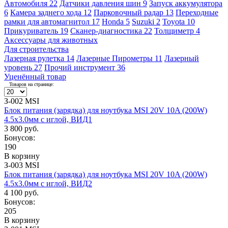
Автомобиля
22
Датчики давления шин
9
Запуск аккумулятора
6
Камера заднего хода
12
Парковочный радар
13
Переходные
рамки для автомагнитол
17
Honda
5
Suzuki
2
Toyota
10
Прикуриватель
19
Сканер-диагностика
22
Толщиметр
4
Аксессуары для животных
Для строительства
Лазерная рулетка
14
Лазерные Пирометры
11
Лазерный
уровень
27
Прочий инструмент
36
Уценённый товар
Товаров на странице:
З-002 MSI
Блок питания (зарядка) для ноутбука MSI 20V 10A (200W)
4.5х3.0мм с иглой, ВИД1
3 800 руб.
Бонусов:
190
В корзину
З-003 MSI
Блок питания (зарядка) для ноутбука MSI 20V 10A (200W)
4.5х3.0мм с иглой, ВИД2
4 100 руб.
Бонусов:
205
В корзину