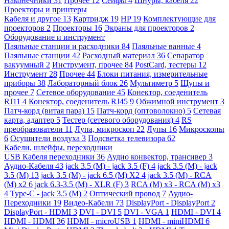
Наконечники
31
Прочее
12
Сейфы
4
Шнуры, кабеля
22
Проекторы и принтеры
Кабеля и другое
13
Картридж
19
HP
19
Комплектующие для
проекторов
2
Проекторы
16
Экраны для проекторов
2
Оборудование и инструмент
Паяльные станции и расходники
84
Паяльные ванные
4
Паяльные станции
42
Расходный материал
36
Сепаратор
вакуумный
2
Инструмент, прочее
84
PostCard, тестеры
12
Инструмент
28
Прочее
44
Блоки питания, измерительные
приборы
38
Лабораторный блок
26
Мультиметр
5
Щупы и
прочее
7
Сетевое оборудование
45
Конектор, соеденитель
RJ11
4
Конектор, соеденитель RJ45
9
Обжимной инструмент
3
Патч-корд (витая пара)
15
Патч-корд (оптоволокно)
5
Сетевая
карта, адаптер
5
Тестер (сетевого оборудования)
4
RS
преобразователи
11
Лупа, микроскоп
22
Лупы
16
Микроскопы
6
Осушители воздуха
3
Подсветка телевизора
62
Кабели, шлейфы, переходники
USB Кабеля переходники
36
Аудио конвектор, трансивер
3
Аудио-Кабеля
43
jack 3.5 (M) - jack 3.5 (F)
4
jack 3.5 (M) - jack
3.5 (M)
13
jack 3.5 (M) - jack 6.5 (M) X2
4
jack 3.5 (M) - RCA
(M) x2
6
jack 6.3-3.5 (M) - XLR (F)
3
RCA (M) x3 - RCA (M) x3
4
Type-C - jack 3.5 (M)
2
Оптический провод
7
Аудио-
Переходники
19
Видео-Кабели
73
DisplayPort - DisplayPort
2
DisplayPort - HDMI
3
DVI - DVI
5
DVI - VGA
1
HDMI - DVI
4
HDMI - HDMI
36
HDMI - microUSB
1
HDMI - miniHDMI
6