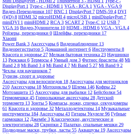
Mini DisplayPort - HDMI
2
Thunderbolt 3 - HDMI
1
Type-c -
DisplayPort
1
Type-c - HDMI
1
VGA - RCA
1
VGA - VGA
9
Видео-Переходники
107
BNC
1
DisplayPort
7
DMS-59
4
DVI
(I)(D)
8
HDMI
32
microHDMI
4
microUSB
1
miniDisplayPort
7
miniDVI
1
miniHDMI
2
RCA
3
SCART
2
Type-C
12
USB
7
VGA
16
Видео-Удлинители
10
HDMI - HDMI
6
VGA - VGA
4
Рейзеры, переходники
0
Шлейфы, переходники
17
Xiaomi
Power Bank
3
Аксессуары
6
Видеонаблюдение
13
Видеорегистратор
5
Домашний интернет
6
Инструменты
8
Красота и здоровье
27
Мелкая бытовая техника
23
Наушники
13
Рюкзаки
6
Термосы
4
Умный дом
3
Фитнес браслеты
48
Mi
Band 2
8
Mi Band 3
4
Mi Band 4
7
Mi Band 5
27
Mi Band 9
2
Чехлы для наушников
7
Туризм, спорт и здоровье
Аксессуары для велосипедов
18
Аксессуары для мотоциклов
210
Аксессуары
18
Мотоциклы
9
Шлема
146
Кофры
22
Мотозащита
15
Аксессуары для рыбалки
12
Бейсболки
54
Гермомешки
45
Горнолыжные аксессуары
28
Детский
термометр
13
Зонты
5
Компасы, ножи, спички, секундомеры
61
Красота и здоровье
32
Металлодетекторы
14
Музыкальные
инструменты
184
Аксессуары
43
Гитары Укулеле
96
Губные
гармошки
12
Джембе
3
Классические, акустические и
электрогитары
28
Скрипки
2
Палатки, спальные мешки
29
Подводные маски, трубки, ласты
55
Аквашузы
19
Аксессуары