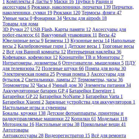
1
Комплекты
4
Ласты
9
Маски
16
Трубки
6
Рации и
аксессуары
6
Рюкзаки, наколенники, перчатки
139
Перчатки,
наколенники, сумки
19
Рюкзаки
120
Термосы, фляги
47
Умные часы
0
Фонарики
34
Чехлы для airpods
18
Товары для дома
3D Ручки
27
USB Flash, Карты памяти
12
Аксессуары для
робот-пылесос
61
Вакуумный упаковщик
11
Весы
42
Ювелирные весы
9
Безмены
13
Кухонные весы
14
Напольные
весы
2
Калибровочные гири
1
Детские весы
1
Торговые весы
2
Всё для Ванной комнаты
12
Интерьерная наклейка
36
Кофеварки, кофемолки
12
Кронштейн ТВ и Мониторы
7
Нитратомеры, дозиметры
6
Отпугиватели, мышеловки
5
ПДУ
для телевизора
72
Полезные штуки
66
Помпа для воды
30
Электрическая помпа
25
Ручная помпа
3
Аксессуары для
бутылок
2
Светильники, лампы
27
Термометры, часы
36
Термометры
32
Часы
4
Умный дом
30
Элементы питания
34
Аккумуляторные батареи GP
4
Батарейки Energizer
1
Батарейки GP
22
Батарейки NoName
3
Батарейки Varta
1
Батарейки Xiaomi
2
Зарядные устройства для аккумуляторов
1
Настольные игры и сувениры
Бокалы, кружки
138
Детские фотоаппараты, принтеры и
радиоуправляемые машинки
22
Копилки
61
Модельки
118
Мотоциклы
16
Настольные игры
38
Прикольные вещи
41
Автотовары
Автоаксессуары
28
Видеорегистратор
15
Всё для ремонта