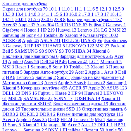
Запчасти для ноутбука
Экран для ноутбука
79
10.1
1
11.0
1
11.1
1
11.6
5
12.1
3
12.5
0
13.3
0
13.4
1
14.0
3
14.1
1
15.6
18
16.0
2
17.0
1
17.3
17
18.4
3
19.5
1
20.0
1
21.5
6
23.0
6
23.8
8
Батареи для ноутбуков
1137
Acer
87
Apple
37
Asus
304
Dell
115
DNS
63
Fujitsu
7
Gateway
1
Gigabyte
4
Honor
1
HP
219
Huawei
13
Lenovo
131
LG
2
MSI
23
Samsung
39
Sony
43
Toshiba
39
Xiaomi
9
Клавиатуры
1002
ACER
68
Apple
45
ASUS
231
DELL
56
DNS
35
Fujitsu-Siemens
3
Gateway
3
HP
167
HUAWEI
5
LENOVO
122
MSI
23
Packard
Bell
5
SAMSUNG
98
SONY
93
TOSHIBA
34
Xiaomi
8
Наклейки для клавиатуры
6
Зарядки для ноутбуков
235
Acer
19
Apple
0
Asus
56
Dell
24
HP
46
Lenovo
41
LG
1
Microsoft
5
MSI
3
Razer
1
Samsung
8
Sony
10
Toshiba
13
Xiaomi
3
Провод
питания
5
Зарядка Авто-ноутбук
29
Acer
2
Apple
1
Asus
8
Dell
2
HP
6
Lenovo
5
Samsung
2
Sony
1
Зарядка на квадракоптер
2
Матрицы в сборе
23
Acer
6
Apple
3
Asus
6
Lenovo
2
Samsung
1
Xiaomi
5
Кулер для ноутбука
495
ACER
57
Apple
20
ASUS
123
DELL
23
DNS
16
Fujitsu
1
Hasee
2
HP
94
Huawei
3
LENOVO
61
MSI
26
SAMSUNG
22
SONY
17
TOSHIBA
19
Xiaomi
11
Жесткие диски и SSD
61
Бокс для жесткого диска
19
Жесткие
диски
29
Твердотельные диски SSD
13
Оперативная память
6
DDR3
2
DDR3L
2
DDR4
2
Разъем питания для ноутбука
115
Acer
5
Apple
5
Asus
35
Dell
8
HP
24
Lenovo
19
Msi
1
Samsung
11
Sony
5
Xiaomi
2
Шарниры
60
Acer
7
Asus
17
DELL
1
HP
21
Lenovo
11
Samsung
2
SONY
1
Шлейфы / Детали
50
Apple
50