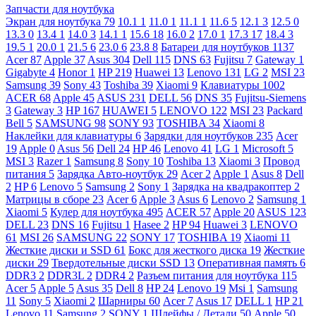
Запчасти для ноутбука
Экран для ноутбука
79
10.1
1
11.0
1
11.1
1
11.6
5
12.1
3
12.5
0
13.3
0
13.4
1
14.0
3
14.1
1
15.6
18
16.0
2
17.0
1
17.3
17
18.4
3
19.5
1
20.0
1
21.5
6
23.0
6
23.8
8
Батареи для ноутбуков
1137
Acer
87
Apple
37
Asus
304
Dell
115
DNS
63
Fujitsu
7
Gateway
1
Gigabyte
4
Honor
1
HP
219
Huawei
13
Lenovo
131
LG
2
MSI
23
Samsung
39
Sony
43
Toshiba
39
Xiaomi
9
Клавиатуры
1002
ACER
68
Apple
45
ASUS
231
DELL
56
DNS
35
Fujitsu-Siemens
3
Gateway
3
HP
167
HUAWEI
5
LENOVO
122
MSI
23
Packard
Bell
5
SAMSUNG
98
SONY
93
TOSHIBA
34
Xiaomi
8
Наклейки для клавиатуры
6
Зарядки для ноутбуков
235
Acer
19
Apple
0
Asus
56
Dell
24
HP
46
Lenovo
41
LG
1
Microsoft
5
MSI
3
Razer
1
Samsung
8
Sony
10
Toshiba
13
Xiaomi
3
Провод
питания
5
Зарядка Авто-ноутбук
29
Acer
2
Apple
1
Asus
8
Dell
2
HP
6
Lenovo
5
Samsung
2
Sony
1
Зарядка на квадракоптер
2
Матрицы в сборе
23
Acer
6
Apple
3
Asus
6
Lenovo
2
Samsung
1
Xiaomi
5
Кулер для ноутбука
495
ACER
57
Apple
20
ASUS
123
DELL
23
DNS
16
Fujitsu
1
Hasee
2
HP
94
Huawei
3
LENOVO
61
MSI
26
SAMSUNG
22
SONY
17
TOSHIBA
19
Xiaomi
11
Жесткие диски и SSD
61
Бокс для жесткого диска
19
Жесткие
диски
29
Твердотельные диски SSD
13
Оперативная память
6
DDR3
2
DDR3L
2
DDR4
2
Разъем питания для ноутбука
115
Acer
5
Apple
5
Asus
35
Dell
8
HP
24
Lenovo
19
Msi
1
Samsung
11
Sony
5
Xiaomi
2
Шарниры
60
Acer
7
Asus
17
DELL
1
HP
21
Lenovo
11
Samsung
2
SONY
1
Шлейфы / Детали
50
Apple
50