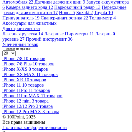
Автомобиля
22
Датчики давления шин
9
Запуск аккумулятора
6
Камера заднего хода
12
Парковочный радар
13
Переходные
рамки для автомагнитол
17
Honda
5
Suzuki
2
Toyota
10
Прикуриватель
19
Сканер-диагностика
22
Толщиметр
4
Аксессуары для животных
Для строительства
Лазерная рулетка
14
Лазерные Пирометры
11
Лазерный
уровень
27
Прочий инструмент
36
Уценённый товар
Товаров на странице:
iPhone 7/8
10 товаров
iPhone 7/8 Plus
10 товаров
iPhone X/XS
8 товаров
iPhone XS MAX
11 товаров
iPhone XR
10 товаров
iPhone 11
10 товаров
iPhone 11Pro
11 товаров
iPhone 11Pro MAX
11 товаров
iPhone 12 mini
3 товара
iPhone 12/12 Pro
3 товара
iPhone 12 Pro MAX
3 товара
© 100Point, 2025
Все права защищены
Политика конфиденциальности