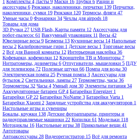
1
Комплекты
4
Ласты
9
Маски
16
Трубки
6
Рации и
аксессуары
6
Рюкзаки, наколенники, перчатки
139
Перчатки,
наколенники, сумки
19
Рюкзаки
120
Термосы, фляги
47
Умные часы
0
Фонарики
34
Чехлы для airpods
18
Товары для дома
3D Ручки
27
USB Flash, Карты памяти
12
Аксессуары для
робот-пылесос
61
Вакуумный упаковщик
11
Весы
42
Ювелирные весы
9
Безмены
13
Кухонные весы
14
Напольные
весы
2
Калибровочные гири
1
Детские весы
1
Торговые весы
2
Всё для Ванной комнаты
12
Интерьерная наклейка
36
Кофеварки, кофемолки
12
Кронштейн ТВ и Мониторы
7
Нитратомеры, дозиметры
6
Отпугиватели, мышеловки
5
ПДУ
для телевизора
72
Полезные штуки
66
Помпа для воды
30
Электрическая помпа
25
Ручная помпа
3
Аксессуары для
бутылок
2
Светильники, лампы
27
Термометры, часы
36
Термометры
32
Часы
4
Умный дом
30
Элементы питания
34
Аккумуляторные батареи GP
4
Батарейки Energizer
1
Батарейки GP
22
Батарейки NoName
3
Батарейки Varta
1
Батарейки Xiaomi
2
Зарядные устройства для аккумуляторов
1
Настольные игры и сувениры
Бокалы, кружки
138
Детские фотоаппараты, принтеры и
радиоуправляемые машинки
22
Копилки
61
Модельки
118
Мотоциклы
16
Настольные игры
38
Прикольные вещи
41
Автотовары
Автоаксессуары
28
Видеорегистратор
15
Всё для ремонта