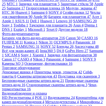
25
МТС
1
Зарядки для планшетов
5
Защитные стёкла
58
Apple
25
Samsung
17
Гидрогелевая пленка
16
Модули, экраны
47
HTC
36
Huawei
1
Samsung
6
SONY
4
Селфи-палки
12
Чехлы
для смартфонов
90
Apple
90
Батареи для планшетов
47
Acer
1
Apple
1
ASUS
11
Dell
1
Huawei
1
Lenovo
10
SAMSUNG
20
Sony
1
Toshiba
1
Тачскрин для планшета
26
Asus
4
Digma
1
DNS
1
Explay
1
Microsoft
1
Texet
0
Другие модели
18
Фото-видеоаппаратура
Батареи для фото-видео-аппаратов
216
Canon
50
CASIO
16
FUJIFILM
11
Konica
1
Nikon
31
OLYMPUS
4
Panasonic
18
Pentax
2
SAMSUNG
31
SONY
52
Бленды
26
Аксессуары
48
Всё для экшн-камер
45
Insta360
5
Dji
8
GoPro Hero
27
Samsung
1
SJCAM
6
Sony
1
Xiaomi
1
Зарядки для фотоаппаратов
38
Canon
17
CASIO
4
Nikon
3
Panasonic
4
Samsung
1
SONY
9
Камеры SQ
3
Освещение, фотовспышки
16
Торговое оборудование
Денежные ящики
4
Принтеры чеков, этикеток
42
Сейф-
пакеты
6
Сканеры штрихкодов
43
Подставка для сканеров
3
Беспроводные сканеры штрих-кода
21
Проводные сканеры
штрих-кода
16
Стационарные сканеры штрих-кода
3
Чеки,
термоэтикетки
16
Видеонаблюдение и охрана
HD Регистраторы
4
POE
13
Видеокамеры
24
Кронштейны для
камер видеонаблюдения
4
Металлодетекторы
4
Микрофоны
2