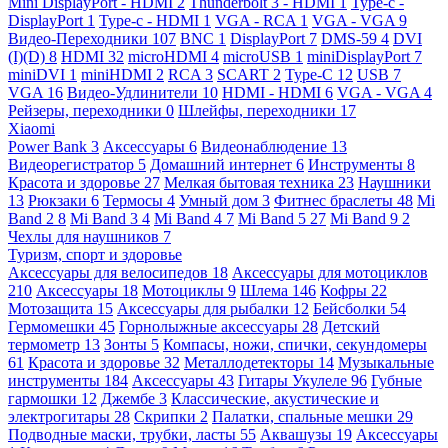
Mini DisplayPort - HDMI
2
Thunderbolt 3 - HDMI
1
Type-c -
DisplayPort
1
Type-c - HDMI
1
VGA - RCA
1
VGA - VGA
9
Видео-Переходники
107
BNC
1
DisplayPort
7
DMS-59
4
DVI
(I)(D)
8
HDMI
32
microHDMI
4
microUSB
1
miniDisplayPort
7
miniDVI
1
miniHDMI
2
RCA
3
SCART
2
Type-C
12
USB
7
VGA
16
Видео-Удлинители
10
HDMI - HDMI
6
VGA - VGA
4
Рейзеры, переходники
0
Шлейфы, переходники
17
Xiaomi
Power Bank
3
Аксессуары
6
Видеонаблюдение
13
Видеорегистратор
5
Домашний интернет
6
Инструменты
8
Красота и здоровье
27
Мелкая бытовая техника
23
Наушники
13
Рюкзаки
6
Термосы
4
Умный дом
3
Фитнес браслеты
48
Mi
Band 2
8
Mi Band 3
4
Mi Band 4
7
Mi Band 5
27
Mi Band 9
2
Чехлы для наушников
7
Туризм, спорт и здоровье
Аксессуары для велосипедов
18
Аксессуары для мотоциклов
210
Аксессуары
18
Мотоциклы
9
Шлема
146
Кофры
22
Мотозащита
15
Аксессуары для рыбалки
12
Бейсболки
54
Гермомешки
45
Горнолыжные аксессуары
28
Детский
термометр
13
Зонты
5
Компасы, ножи, спички, секундомеры
61
Красота и здоровье
32
Металлодетекторы
14
Музыкальные
инструменты
184
Аксессуары
43
Гитары Укулеле
96
Губные
гармошки
12
Джембе
3
Классические, акустические и
электрогитары
28
Скрипки
2
Палатки, спальные мешки
29
Подводные маски, трубки, ласты
55
Аквашузы
19
Аксессуары