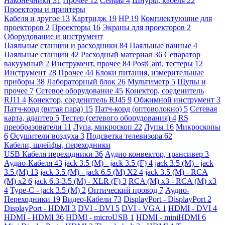
Наконечники
31
Прочее
12
Сейфы
4
Шнуры, кабеля
22
Проекторы и принтеры
Кабеля и другое
13
Картридж
19
HP
19
Комплектующие для
проекторов
2
Проекторы
16
Экраны для проекторов
2
Оборудование и инструмент
Паяльные станции и расходники
84
Паяльные ванные
4
Паяльные станции
42
Расходный материал
36
Сепаратор
вакуумный
2
Инструмент, прочее
84
PostCard, тестеры
12
Инструмент
28
Прочее
44
Блоки питания, измерительные
приборы
38
Лабораторный блок
26
Мультиметр
5
Щупы и
прочее
7
Сетевое оборудование
45
Конектор, соеденитель
RJ11
4
Конектор, соеденитель RJ45
9
Обжимной инструмент
3
Патч-корд (витая пара)
15
Патч-корд (оптоволокно)
5
Сетевая
карта, адаптер
5
Тестер (сетевого оборудования)
4
RS
преобразователи
11
Лупа, микроскоп
22
Лупы
16
Микроскопы
6
Осушители воздуха
3
Подсветка телевизора
62
Кабели, шлейфы, переходники
USB Кабеля переходники
36
Аудио конвектор, трансивер
3
Аудио-Кабеля
43
jack 3.5 (M) - jack 3.5 (F)
4
jack 3.5 (M) - jack
3.5 (M)
13
jack 3.5 (M) - jack 6.5 (M) X2
4
jack 3.5 (M) - RCA
(M) x2
6
jack 6.3-3.5 (M) - XLR (F)
3
RCA (M) x3 - RCA (M) x3
4
Type-C - jack 3.5 (M)
2
Оптический провод
7
Аудио-
Переходники
19
Видео-Кабели
73
DisplayPort - DisplayPort
2
DisplayPort - HDMI
3
DVI - DVI
5
DVI - VGA
1
HDMI - DVI
4
HDMI - HDMI
36
HDMI - microUSB
1
HDMI - miniHDMI
6