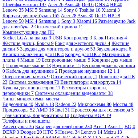
Шлейфы матриц
197
Acer
26
Asus
46
Dell
6
DNS
4
HP
40
Lenovo
35
MSI
5
Samsung
14
Sony
8
Toshiba
10
Xiaomi
3
Корпуса для ноутбуков
165
Acer
28
Asus
30
Dell
5
HP
28
Lenovo
50
MSI
4
Samsung
1
Sony
3
Xiaomi
16
Разъём аудио Jack
для ноутбука
2
Оптический привод
11
Комплектующие для ПК
Socket LGA на шарах
9
USB Контроллер
3
Блок Питания
4
Жесткие диски, Боксы
9
Бокс для жесткого диска
4
Жесткие
диски
5
Зарядки для мониторов и другое
53
Звуковая карта
6
Кнопки включения для ПК
4
Корпус для ПК
2
Материнские
платы
4
Мыши
19
Беспроводные мыши
5
Коврики для мыши
1
Проводные мыши
13
Наушники
15
Беспроводные наушники
0
Кабель для наушников
2
Проводные наушники
12
1
1
Оперативная память
9
Оптический привод
1
Полезное для ПК
23
Система охлаждения
70
Вентиляторы для корпуса
14
Кулеры для процессоров
11
Регуляторы скорости,
переходники
7
Системы охлаждения видеокарты
38
Чипы, микросхемы, мосты
Видеочипы
40
Nvidia
18
Radeon
22
Микросхемы
80
Мосты
48
Процессоры
52
AMD
16
Intel
31
Процессоры для телевизора
5
Транзисторы, Конденсаторы
14
Трафареты BGA
19
Телефоны и планшеты
Аксессуары
36
Батареи для телефонов
230
Acer
1
Asus
11
BQ
0
DEXP
3
Doogee
20
HTC
5
Huawei
34
Lenovo
14
Meizu
13
Oneplus
1
Prestigio
4
SAMSUNG
56
SONY
12
Xiaomi
30
ZTE