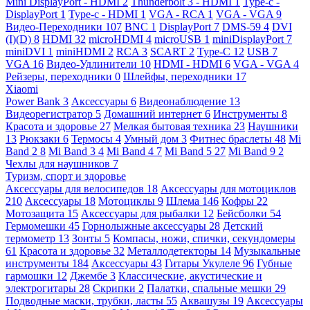
Mini DisplayPort - HDMI
2
Thunderbolt 3 - HDMI
1
Type-c -
DisplayPort
1
Type-c - HDMI
1
VGA - RCA
1
VGA - VGA
9
Видео-Переходники
107
BNC
1
DisplayPort
7
DMS-59
4
DVI
(I)(D)
8
HDMI
32
microHDMI
4
microUSB
1
miniDisplayPort
7
miniDVI
1
miniHDMI
2
RCA
3
SCART
2
Type-C
12
USB
7
VGA
16
Видео-Удлинители
10
HDMI - HDMI
6
VGA - VGA
4
Рейзеры, переходники
0
Шлейфы, переходники
17
Xiaomi
Power Bank
3
Аксессуары
6
Видеонаблюдение
13
Видеорегистратор
5
Домашний интернет
6
Инструменты
8
Красота и здоровье
27
Мелкая бытовая техника
23
Наушники
13
Рюкзаки
6
Термосы
4
Умный дом
3
Фитнес браслеты
48
Mi
Band 2
8
Mi Band 3
4
Mi Band 4
7
Mi Band 5
27
Mi Band 9
2
Чехлы для наушников
7
Туризм, спорт и здоровье
Аксессуары для велосипедов
18
Аксессуары для мотоциклов
210
Аксессуары
18
Мотоциклы
9
Шлема
146
Кофры
22
Мотозащита
15
Аксессуары для рыбалки
12
Бейсболки
54
Гермомешки
45
Горнолыжные аксессуары
28
Детский
термометр
13
Зонты
5
Компасы, ножи, спички, секундомеры
61
Красота и здоровье
32
Металлодетекторы
14
Музыкальные
инструменты
184
Аксессуары
43
Гитары Укулеле
96
Губные
гармошки
12
Джембе
3
Классические, акустические и
электрогитары
28
Скрипки
2
Палатки, спальные мешки
29
Подводные маски, трубки, ласты
55
Аквашузы
19
Аксессуары