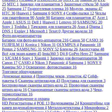
25
МТС
1
Зарядки для планшетов
5
Защитные стёкла
58
Apple
25
Samsung
17
Гидрогелевая пленка
16
Модули, экраны
47
HTC
36
Huawei
1
Samsung
6
SONY
4
Селфи-палки
12
Чехлы
для смартфонов
90
Apple
90
Батареи для планшетов
47
Acer
1
Apple
1
ASUS
11
Dell
1
Huawei
1
Lenovo
10
SAMSUNG
20
Sony
1
Toshiba
1
Тачскрин для планшета
26
Asus
4
Digma
1
DNS
1
Explay
1
Microsoft
1
Texet
0
Другие модели
18
Фото-видеоаппаратура
Батареи для фото-видео-аппаратов
216
Canon
50
CASIO
16
FUJIFILM
11
Konica
1
Nikon
31
OLYMPUS
4
Panasonic
18
Pentax
2
SAMSUNG
31
SONY
52
Бленды
26
Аксессуары
48
Всё для экшн-камер
45
Insta360
5
Dji
8
GoPro Hero
27
Samsung
1
SJCAM
6
Sony
1
Xiaomi
1
Зарядки для фотоаппаратов
38
Canon
17
CASIO
4
Nikon
3
Panasonic
4
Samsung
1
SONY
9
Камеры SQ
3
Освещение, фотовспышки
16
Торговое оборудование
Денежные ящики
4
Принтеры чеков, этикеток
42
Сейф-
пакеты
6
Сканеры штрихкодов
43
Подставка для сканеров
3
Беспроводные сканеры штрих-кода
21
Проводные сканеры
штрих-кода
16
Стационарные сканеры штрих-кода
3
Чеки,
термоэтикетки
16
Видеонаблюдение и охрана
HD Регистраторы
4
POE
13
Видеокамеры
24
Кронштейны для
камер видеонаблюдения
4
Металлодетекторы
4
Микрофоны
2