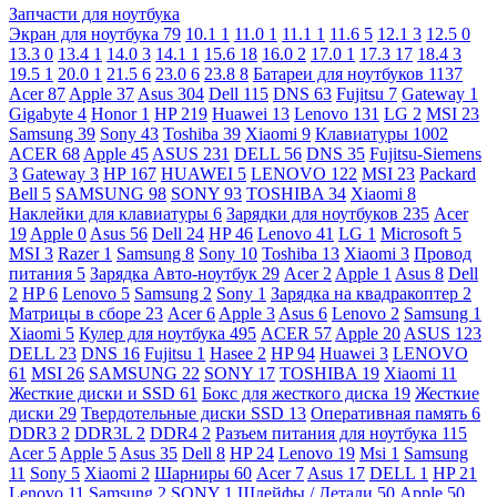
Запчасти для ноутбука
Экран для ноутбука
79
10.1
1
11.0
1
11.1
1
11.6
5
12.1
3
12.5
0
13.3
0
13.4
1
14.0
3
14.1
1
15.6
18
16.0
2
17.0
1
17.3
17
18.4
3
19.5
1
20.0
1
21.5
6
23.0
6
23.8
8
Батареи для ноутбуков
1137
Acer
87
Apple
37
Asus
304
Dell
115
DNS
63
Fujitsu
7
Gateway
1
Gigabyte
4
Honor
1
HP
219
Huawei
13
Lenovo
131
LG
2
MSI
23
Samsung
39
Sony
43
Toshiba
39
Xiaomi
9
Клавиатуры
1002
ACER
68
Apple
45
ASUS
231
DELL
56
DNS
35
Fujitsu-Siemens
3
Gateway
3
HP
167
HUAWEI
5
LENOVO
122
MSI
23
Packard
Bell
5
SAMSUNG
98
SONY
93
TOSHIBA
34
Xiaomi
8
Наклейки для клавиатуры
6
Зарядки для ноутбуков
235
Acer
19
Apple
0
Asus
56
Dell
24
HP
46
Lenovo
41
LG
1
Microsoft
5
MSI
3
Razer
1
Samsung
8
Sony
10
Toshiba
13
Xiaomi
3
Провод
питания
5
Зарядка Авто-ноутбук
29
Acer
2
Apple
1
Asus
8
Dell
2
HP
6
Lenovo
5
Samsung
2
Sony
1
Зарядка на квадракоптер
2
Матрицы в сборе
23
Acer
6
Apple
3
Asus
6
Lenovo
2
Samsung
1
Xiaomi
5
Кулер для ноутбука
495
ACER
57
Apple
20
ASUS
123
DELL
23
DNS
16
Fujitsu
1
Hasee
2
HP
94
Huawei
3
LENOVO
61
MSI
26
SAMSUNG
22
SONY
17
TOSHIBA
19
Xiaomi
11
Жесткие диски и SSD
61
Бокс для жесткого диска
19
Жесткие
диски
29
Твердотельные диски SSD
13
Оперативная память
6
DDR3
2
DDR3L
2
DDR4
2
Разъем питания для ноутбука
115
Acer
5
Apple
5
Asus
35
Dell
8
HP
24
Lenovo
19
Msi
1
Samsung
11
Sony
5
Xiaomi
2
Шарниры
60
Acer
7
Asus
17
DELL
1
HP
21
Lenovo
11
Samsung
2
SONY
1
Шлейфы / Детали
50
Apple
50