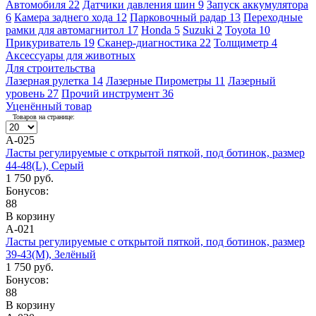
Автомобиля
22
Датчики давления шин
9
Запуск аккумулятора
6
Камера заднего хода
12
Парковочный радар
13
Переходные
рамки для автомагнитол
17
Honda
5
Suzuki
2
Toyota
10
Прикуриватель
19
Сканер-диагностика
22
Толщиметр
4
Аксессуары для животных
Для строительства
Лазерная рулетка
14
Лазерные Пирометры
11
Лазерный
уровень
27
Прочий инструмент
36
Уценённый товар
Товаров на странице:
А-025
Ласты регулируемые с открытой пяткой, под ботинок, размер
44-48(L), Серый
1 750 руб.
Бонусов:
88
В корзину
А-021
Ласты регулируемые с открытой пяткой, под ботинок, размер
39-43(M), Зелёный
1 750 руб.
Бонусов:
88
В корзину