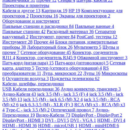
Наконечники
31
Прочее
12
Сейфы
4
Шнуры, кабеля
22
Проекторы и принтеры
Кабеля и другое
13
Картридж
19
HP
19
Комплектующие для
проекторов
2
Проекторы
16
Экраны для проекторов
2
Оборудование и инструмент
Паяльные станции и расходники
84
Паяльные ванные
4
Паяльные станции
42
Расходный материал
36
Сепаратор
вакуумный
2
Инструмент, прочее
84
PostCard, тестеры
12
Инструмент
28
Прочее
44
Блоки питания, измерительные
приборы
38
Лабораторный блок
26
Мультиметр
5
Щупы и
прочее
7
Сетевое оборудование
45
Конектор, соеденитель
RJ11
4
Конектор, соеденитель RJ45
9
Обжимной инструмент
3
Патч-корд (витая пара)
15
Патч-корд (оптоволокно)
5
Сетевая
карта, адаптер
5
Тестер (сетевого оборудования)
4
RS
преобразователи
11
Лупа, микроскоп
22
Лупы
16
Микроскопы
6
Осушители воздуха
3
Подсветка телевизора
62
Кабели, шлейфы, переходники
USB Кабеля переходники
36
Аудио конвектор, трансивер
3
Аудио-Кабеля
43
jack 3.5 (M) - jack 3.5 (F)
4
jack 3.5 (M) - jack
3.5 (M)
13
jack 3.5 (M) - jack 6.5 (M) X2
4
jack 3.5 (M) - RCA
(M) x2
6
jack 6.3-3.5 (M) - XLR (F)
3
RCA (M) x3 - RCA (M) x3
4
Type-C - jack 3.5 (M)
2
Оптический провод
7
Аудио-
Переходники
19
Видео-Кабели
73
DisplayPort - DisplayPort
2
DisplayPort - HDMI
3
DVI - DVI
5
DVI - VGA
1
HDMI - DVI
4
HDMI - HDMI
36
HDMI - microUSB
1
HDMI - miniHDMI
6