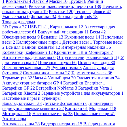
1
Комплекты
4
Ласты
9
Маски
16
Трубки
6
Рации и
аксессуары
6
Рюкзаки, наколенники, перчатки
139
Перчатки,
наколенники, сумки
19
Рюкзаки
120
Термосы, фляги
47
Умные часы
0
Фонарики
34
Чехлы для airpods
18
Товары для дома
3D Ручки
27
USB Flash, Карты памяти
12
Аксессуары для
робот-пылесос
61
Вакуумный упаковщик
11
Весы
42
Ювелирные весы
9
Безмены
13
Кухонные весы
14
Напольные
весы
2
Калибровочные гири
1
Детские весы
1
Торговые весы
2
Всё для Ванной комнаты
12
Интерьерная наклейка
36
Кофеварки, кофемолки
12
Кронштейн ТВ и Мониторы
7
Нитратомеры, дозиметры
6
Отпугиватели, мышеловки
5
ПДУ
для телевизора
72
Полезные штуки
66
Помпа для воды
30
Электрическая помпа
25
Ручная помпа
3
Аксессуары для
бутылок
2
Светильники, лампы
27
Термометры, часы
36
Термометры
32
Часы
4
Умный дом
30
Элементы питания
34
Аккумуляторные батареи GP
4
Батарейки Energizer
1
Батарейки GP
22
Батарейки NoName
3
Батарейки Varta
1
Батарейки Xiaomi
2
Зарядные устройства для аккумуляторов
1
Настольные игры и сувениры
Бокалы, кружки
138
Детские фотоаппараты, принтеры и
радиоуправляемые машинки
22
Копилки
61
Модельки
118
Мотоциклы
16
Настольные игры
38
Прикольные вещи
41
Автотовары
Автоаксессуары
28
Видеорегистратор
15
Всё для ремонта