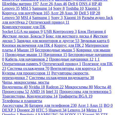
Шлейфы матриц
197
Acer
26
Asus
46
Dell
6
DNS
4
HP
40
Lenovo
35
MSI
5
Samsung
14
Sony
8
Toshiba
10
Xiaomi
3
Корпуса для ноутбуков
165
Acer
28
Asus
30
Dell
5
HP
28
Lenovo
50
MSI
4
Samsung
1
Sony
3
Xiaomi
16
Разъём аудио Jack
для ноутбука
2
Оптический привод
11
Комплектующие для ПК
Socket LGA на шарах
9
USB Контроллер
3
Блок Питания
4
Жесткие диски, Боксы
9
Бокс для жесткого диска
4
Жесткие
диски
5
Зарядки для мониторов и другое
53
Звуковая карта
6
Кнопки включения для ПК
4
Корпус для ПК
2
Материнские
платы
4
Мыши
19
Беспроводные мыши
5
Коврики для мыши
1
Проводные мыши
13
Наушники
15
Беспроводные наушники
0
Кабель для наушников
2
Проводные наушники
12
1
1
Оперативная память
9
Оптический привод
1
Полезное для ПК
23
Система охлаждения
70
Вентиляторы для корпуса
14
Кулеры для процессоров
11
Регуляторы скорости,
переходники
7
Системы охлаждения видеокарты
38
Чипы, микросхемы, мосты
Видеочипы
40
Nvidia
18
Radeon
22
Микросхемы
80
Мосты
48
Процессоры
52
AMD
16
Intel
31
Процессоры для телевизора
5
Транзисторы, Конденсаторы
14
Трафареты BGA
19
Телефоны и планшеты
Аксессуары
36
Батареи для телефонов
230
Acer
1
Asus
11
BQ
0
DEXP
3
Doogee
20
HTC
5
Huawei
34
Lenovo
14
Meizu
13
Oneplus
1
Prestigio
4
SAMSUNG
56
SONY
12
Xiaomi
30
ZTE