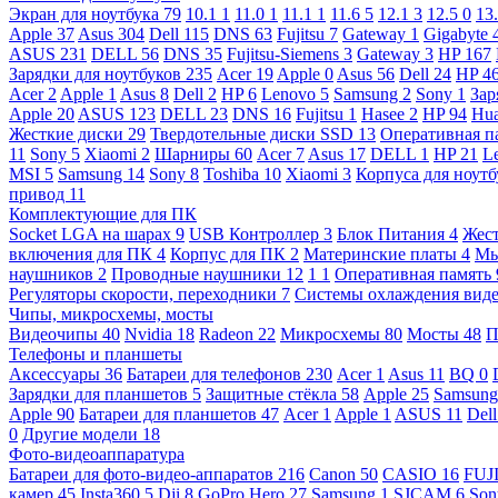
Экран для ноутбука
79
10.1
1
11.0
1
11.1
1
11.6
5
12.1
3
12.5
0
13
Apple
37
Asus
304
Dell
115
DNS
63
Fujitsu
7
Gateway
1
Gigabyte
ASUS
231
DELL
56
DNS
35
Fujitsu-Siemens
3
Gateway
3
HP
167
Зарядки для ноутбуков
235
Acer
19
Apple
0
Asus
56
Dell
24
HP
4
Acer
2
Apple
1
Asus
8
Dell
2
HP
6
Lenovo
5
Samsung
2
Sony
1
Зар
Apple
20
ASUS
123
DELL
23
DNS
16
Fujitsu
1
Hasee
2
HP
94
Hu
Жесткие диски
29
Твердотельные диски SSD
13
Оперативная п
11
Sony
5
Xiaomi
2
Шарниры
60
Acer
7
Asus
17
DELL
1
HP
21
L
MSI
5
Samsung
14
Sony
8
Toshiba
10
Xiaomi
3
Корпуса для ноут
привод
11
Комплектующие для ПК
Socket LGA на шарах
9
USB Контроллер
3
Блок Питания
4
Жест
включения для ПК
4
Корпус для ПК
2
Материнские платы
4
М
наушников
2
Проводные наушники
12
1
1
Оперативная память
Регуляторы скорости, переходники
7
Системы охлаждения вид
Чипы, микросхемы, мосты
Видеочипы
40
Nvidia
18
Radeon
22
Микросхемы
80
Мосты
48
П
Телефоны и планшеты
Аксессуары
36
Батареи для телефонов
230
Acer
1
Asus
11
BQ
0
Зарядки для планшетов
5
Защитные стёкла
58
Apple
25
Samsun
Apple
90
Батареи для планшетов
47
Acer
1
Apple
1
ASUS
11
Del
0
Другие модели
18
Фото-видеоаппаратура
Батареи для фото-видео-аппаратов
216
Canon
50
CASIO
16
FUJ
камер
45
Insta360
5
Dji
8
GoPro Hero
27
Samsung
1
SJCAM
6
So