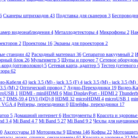
6
Сканеры штрихкодов
43
Подставка для сканеров
3
Беспроводн
камер видеонаблюдения
4
Металлодетекторы
4
Микрофоны
2
На
оекторов
2
Проекторы
16
Экраны для проекторов
2
ые станции
42
Расходный материал
36
Сепаратор вакуумный
2
И
орный блок
26
Мультиметр
5
Щупы и прочее
7
Сетевое оборудо
-корд (оптоволокно)
5
Сетевая карта, адаптер
5
Тестер (сетевого
изора
62
ио-Кабеля
43
jack 3.5 (M) - jack 3.5 (F)
4
jack 3.5 (M) - jack 3.5 (M)
 3.5 (M)
2
Оптический провод
7
Аудио-Переходники
19
Видео-К
croUSB
1
HDMI - miniHDMI
6
Mini DisplayPort - HDMI
2
Thunderb
rt
7
DMS-59
4
DVI (I)(D)
8
HDMI
32
microHDMI
4
microUSB
1
min
- VGA
4
Рейзеры, переходники
0
Шлейфы, переходники
17
ратор
5
Домашний интернет
6
Инструменты
8
Красота и здоровь
nd 3
4
Mi Band 4
7
Mi Band 5
27
Mi Band 9
2
Чехлы для наушник
0
Аксессуары
18
Мотоциклы
9
Шлема
146
Кофры
22
Мотозащит
мпасы, ножи, спички, секундомеры
61
Красота и здоровье
32
Ме