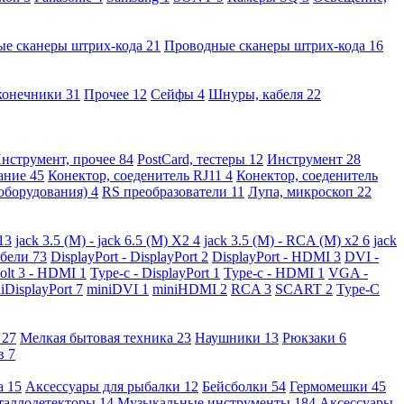
ые сканеры штрих-кода
21
Проводные сканеры штрих-кода
16
конечники
31
Прочее
12
Сейфы
4
Шнуры, кабеля
22
нструмент, прочее
84
PostCard, тестеры
12
Инструмент
28
вание
45
Конектор, соеденитель RJ11
4
Конектор, соеденитель
 оборудования)
4
RS преобразователи
11
Лупа, микроскоп
22
13
jack 3.5 (M) - jack 6.5 (M) X2
4
jack 3.5 (M) - RCA (M) x2
6
jack
абели
73
DisplayPort - DisplayPort
2
DisplayPort - HDMI
3
DVI -
olt 3 - HDMI
1
Type-c - DisplayPort
1
Type-c - HDMI
1
VGA -
iDisplayPort
7
miniDVI
1
miniHDMI
2
RCA
3
SCART
2
Type-C
е
27
Мелкая бытовая техника
23
Наушники
13
Рюкзаки
6
ов
7
а
15
Аксессуары для рыбалки
12
Бейсболки
54
Гермомешки
45
таллодетекторы
14
Музыкальные инструменты
184
Аксессуары