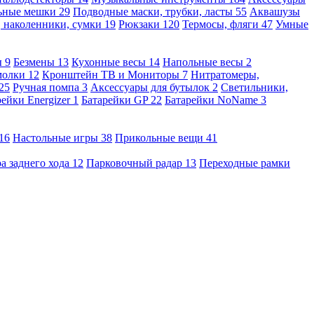
льные мешки
29
Подводные маски, трубки, ласты
55
Аквашузы
, наколенники, сумки
19
Рюкзаки
120
Термосы, фляги
47
Умные
ы
9
Безмены
13
Кухонные весы
14
Напольные весы
2
молки
12
Кронштейн ТВ и Мониторы
7
Нитратомеры,
25
Ручная помпа
3
Аксессуары для бутылок
2
Светильники,
рейки Energizer
1
Батарейки GP
22
Батарейки NoName
3
16
Настольные игры
38
Прикольные вещи
41
а заднего хода
12
Парковочный радар
13
Переходные рамки