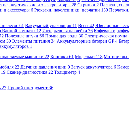
кие, акустические и электрогитары
28
Скрипки
2
Палатки, спа
и и аксессуары
6
Рюкзаки, наколенники, перчатки
139
Перчатки
т-пылесос
61
Вакуумный упаковщик
11
Весы
42
Ювелирные вес
я Ванной комнаты
12
Интерьерная наклейка
36
Кофеварки, кофе
72
Полезные штуки
66
Помпа для воды
30
Электрическая помпа
дом
30
Элементы питания
34
Аккумуляторные батареи GP
4
Бата
 аккумуляторов
1
оуправляемые машинки
22
Копилки
61
Модельки
118
Мотоциклы
омобиля
22
Датчики давления шин
9
Запуск аккумулятора
6
Камер
ь
19
Сканер-диагностика
22
Толщиметр
4
ь
27
Прочий инструмент
36