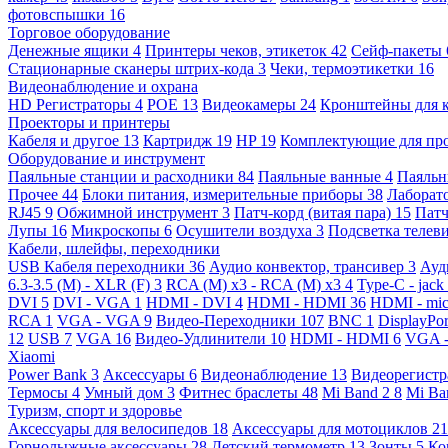
фотовспышки
16
Торговое оборудование
Денежные ящики
4
Принтеры чеков, этикеток
42
Сейф-пакеты
Стационарные сканеры штрих-кода
3
Чеки, термоэтикетки
16
Видеонаблюдение и охрана
HD Регистраторы
4
POE
13
Видеокамеры
24
Кронштейны для 
Проекторы и принтеры
Кабеля и другое
13
Картридж
19
HP
19
Комплектующие для пр
Оборудование и инструмент
Паяльные станции и расходники
84
Паяльные ванные
4
Паяльн
Прочее
44
Блоки питания, измерительные приборы
38
Лаборат
RJ45
9
Обжимной инструмент
3
Патч-корд (витая пара)
15
Патч
Лупы
16
Микроскопы
6
Осушители воздуха
3
Подсветка телев
Кабели, шлейфы, переходники
USB Кабеля переходники
36
Аудио конвектор, трансивер
3
Ауд
6.3-3.5 (M) - XLR (F)
3
RCA (M) x3 - RCA (M) x3
4
Type-C - jack
DVI
5
DVI - VGA
1
HDMI - DVI
4
HDMI - HDMI
36
HDMI - mi
RCA
1
VGA - VGA
9
Видео-Переходники
107
BNC
1
DisplayPo
12
USB
7
VGA
16
Видео-Удлинители
10
HDMI - HDMI
6
VGA 
Xiaomi
Power Bank
3
Аксессуары
6
Видеонаблюдение
13
Видеорегист
Термосы
4
Умный дом
3
Фитнес браслеты
48
Mi Band 2
8
Mi Ba
Туризм, спорт и здоровье
Аксессуары для велосипедов
18
Аксессуары для мотоциклов
21
Горнолыжные аксессуары
28
Детский термометр
13
Зонты
5
Ко