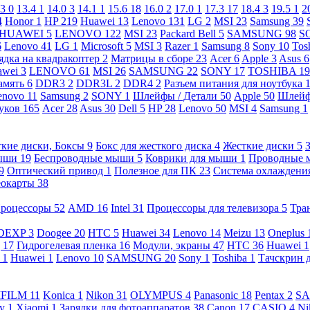
.3
0
13.4
1
14.0
3
14.1
1
15.6
18
16.0
2
17.0
1
17.3
17
18.4
3
19.5
1
2
4
Honor
1
HP
219
Huawei
13
Lenovo
131
LG
2
MSI
23
Samsung
39
HUAWEI
5
LENOVO
122
MSI
23
Packard Bell
5
SAMSUNG
98
S
6
Lenovo
41
LG
1
Microsoft
5
MSI
3
Razer
1
Samsung
8
Sony
10
Tos
ядка на квадракоптер
2
Матрицы в сборе
23
Acer
6
Apple
3
Asus
6
awei
3
LENOVO
61
MSI
26
SAMSUNG
22
SONY
17
TOSHIBA
19
амять
6
DDR3
2
DDR3L
2
DDR4
2
Разъем питания для ноутбука
enovo
11
Samsung
2
SONY
1
Шлейфы / Детали
50
Apple
50
Шлейф
буков
165
Acer
28
Asus
30
Dell
5
HP
28
Lenovo
50
MSI
4
Samsung
1
кие диски, Боксы
9
Бокс для жесткого диска
4
Жесткие диски
5
ыши
19
Беспроводные мыши
5
Коврики для мыши
1
Проводные
9
Оптический привод
1
Полезное для ПК
23
Система охлаждени
еокарты
38
роцессоры
52
AMD
16
Intel
31
Процессоры для телевизора
5
Тра
DEXP
3
Doogee
20
HTC
5
Huawei
34
Lenovo
14
Meizu
13
Oneplus
g
17
Гидрогелевая пленка
16
Модули, экраны
47
HTC
36
Huawei
1
l
1
Huawei
1
Lenovo
10
SAMSUNG
20
Sony
1
Toshiba
1
Тачскрин 
IFILM
11
Konica
1
Nikon
31
OLYMPUS
4
Panasonic
18
Pentax
2
S
ny
1
Xiaomi
1
Зарядки для фотоаппаратов
38
Canon
17
CASIO
4
Ni