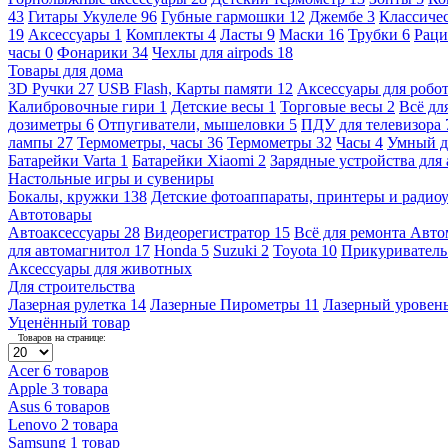
43
Гитары Укулеле
96
Губные гармошки
12
Джембе
3
Классичес
19
Аксессуары
1
Комплекты
4
Ласты
9
Маски
16
Трубки
6
Раци
часы
0
Фонарики
34
Чехлы для airpods
18
Товары для дома
3D Ручки
27
USB Flash, Карты памяти
12
Аксессуары для робо
Калибровочные гири
1
Детские весы
1
Торговые весы
2
Всё дл
дозиметры
6
Отпугиватели, мышеловки
5
ПДУ для телевизора
лампы
27
Термометры, часы
36
Термометры
32
Часы
4
Умный 
Батарейки Varta
1
Батарейки Xiaomi
2
Зарядные устройства для
Настольные игры и сувениры
Бокалы, кружки
138
Детские фотоаппараты, принтеры и ради
Автотовары
Автоаксессуары
28
Видеорегистратор
15
Всё для ремонта Авт
для автомагнитол
17
Honda
5
Suzuki
2
Toyota
10
Прикуривател
Аксессуары для животных
Для строительства
Лазерная рулетка
14
Лазерные Пирометры
11
Лазерный уровен
Уценённый товар
Товаров на странице:
Acer
6 товаров
Apple
3 товара
Asus
6 товаров
Lenovo
2 товара
Samsung
1 товар