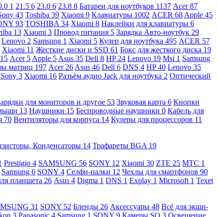
0.0
1
21.5
6
23.0
6
23.8
8
Батареи для ноутбуков
1137
Acer
87
Sony
43
Toshiba
39
Xiaomi
9
Клавиатуры
1002
ACER
68
Apple
45
ONY
93
TOSHIBA
34
Xiaomi
8
Наклейки для клавиатуры
6
hiba
13
Xiaomi
3
Провод питания
5
Зарядка Авто-ноутбук
29
Lenovo
2
Samsung
1
Xiaomi
5
Кулер для ноутбука
495
ACER
57
Xiaomi
11
Жесткие диски и SSD
61
Бокс для жесткого диска
19
115
Acer
5
Apple
5
Asus
35
Dell
8
HP
24
Lenovo
19
Msi
1
Samsung
ы матриц
197
Acer
26
Asus
46
Dell
6
DNS
4
HP
40
Lenovo
35
Sony
3
Xiaomi
16
Разъём аудио Jack для ноутбука
2
Оптический
Зарядки для мониторов и другое
53
Звуковая карта
6
Кнопки
 мыши
13
Наушники
15
Беспроводные наушники
0
Кабель для
я
70
Вентиляторы для корпуса
14
Кулеры для процессоров
11
нзисторы, Конденсаторы
14
Трафареты BGA
19
1
Prestigio
4
SAMSUNG
56
SONY
12
Xiaomi
30
ZTE
25
МТС
1
Samsung
6
SONY
4
Селфи-палки
12
Чехлы для смартфонов
90
для планшета
26
Asus
4
Digma
1
DNS
1
Explay
1
Microsoft
1
Texet
AMSUNG
31
SONY
52
Бленды
26
Аксессуары
48
Всё для экшн-
kon
3
Panasonic
4
Samsung
1
SONY
9
Камеры SQ
3
Освещение,