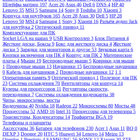
Шлейфы матриц
197
Acer
26
Asus
46
Dell
6
DNS
4
HP
40
Lenovo
35
MSI
5
Samsung
14
Sony
8
Toshiba
10
Xiaomi
3
Корпуса для ноутбуков
165
Acer
28
Asus
30
Dell
5
HP
28
Lenovo
50
MSI
4
Samsung
1
Sony
3
Xiaomi
16
Разъём аудио Jack
для ноутбука
2
Оптический привод
11
Комплектующие для ПК
Socket LGA на шарах
9
USB Контроллер
3
Блок Питания
4
Жесткие диски, Боксы
9
Бокс для жесткого диска
4
Жесткие
диски
5
Зарядки для мониторов и другое
53
Звуковая карта
6
Кнопки включения для ПК
4
Корпус для ПК
2
Материнские
платы
4
Мыши
19
Беспроводные мыши
5
Коврики для мыши
1
Проводные мыши
13
Наушники
15
Беспроводные наушники
0
Кабель для наушников
2
Проводные наушники
12
1
1
Оперативная память
9
Оптический привод
1
Полезное для ПК
23
Система охлаждения
70
Вентиляторы для корпуса
14
Кулеры для процессоров
11
Регуляторы скорости,
переходники
7
Системы охлаждения видеокарты
38
Чипы, микросхемы, мосты
Видеочипы
40
Nvidia
18
Radeon
22
Микросхемы
80
Мосты
48
Процессоры
52
AMD
16
Intel
31
Процессоры для телевизора
5
Транзисторы, Конденсаторы
14
Трафареты BGA
19
Телефоны и планшеты
Аксессуары
36
Батареи для телефонов
230
Acer
1
Asus
11
BQ
0
DEXP
3
Doogee
20
HTC
5
Huawei
34
Lenovo
14
Meizu
13
Oneplus
1
Prestigio
4
SAMSUNG
56
SONY
12
Xiaomi
30
ZTE