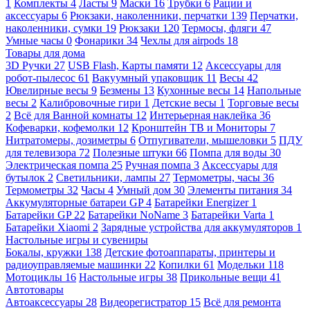
1
Комплекты
4
Ласты
9
Маски
16
Трубки
6
Рации и
аксессуары
6
Рюкзаки, наколенники, перчатки
139
Перчатки,
наколенники, сумки
19
Рюкзаки
120
Термосы, фляги
47
Умные часы
0
Фонарики
34
Чехлы для airpods
18
Товары для дома
3D Ручки
27
USB Flash, Карты памяти
12
Аксессуары для
робот-пылесос
61
Вакуумный упаковщик
11
Весы
42
Ювелирные весы
9
Безмены
13
Кухонные весы
14
Напольные
весы
2
Калибровочные гири
1
Детские весы
1
Торговые весы
2
Всё для Ванной комнаты
12
Интерьерная наклейка
36
Кофеварки, кофемолки
12
Кронштейн ТВ и Мониторы
7
Нитратомеры, дозиметры
6
Отпугиватели, мышеловки
5
ПДУ
для телевизора
72
Полезные штуки
66
Помпа для воды
30
Электрическая помпа
25
Ручная помпа
3
Аксессуары для
бутылок
2
Светильники, лампы
27
Термометры, часы
36
Термометры
32
Часы
4
Умный дом
30
Элементы питания
34
Аккумуляторные батареи GP
4
Батарейки Energizer
1
Батарейки GP
22
Батарейки NoName
3
Батарейки Varta
1
Батарейки Xiaomi
2
Зарядные устройства для аккумуляторов
1
Настольные игры и сувениры
Бокалы, кружки
138
Детские фотоаппараты, принтеры и
радиоуправляемые машинки
22
Копилки
61
Модельки
118
Мотоциклы
16
Настольные игры
38
Прикольные вещи
41
Автотовары
Автоаксессуары
28
Видеорегистратор
15
Всё для ремонта