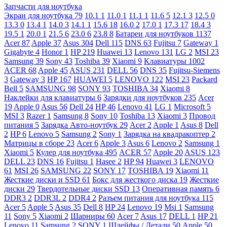
Запчасти для ноутбука
Экран для ноутбука
79
10.1
1
11.0
1
11.1
1
11.6
5
12.1
3
12.5
0
13.3
0
13.4
1
14.0
3
14.1
1
15.6
18
16.0
2
17.0
1
17.3
17
18.4
3
19.5
1
20.0
1
21.5
6
23.0
6
23.8
8
Батареи для ноутбуков
1137
Acer
87
Apple
37
Asus
304
Dell
115
DNS
63
Fujitsu
7
Gateway
1
Gigabyte
4
Honor
1
HP
219
Huawei
13
Lenovo
131
LG
2
MSI
23
Samsung
39
Sony
43
Toshiba
39
Xiaomi
9
Клавиатуры
1002
ACER
68
Apple
45
ASUS
231
DELL
56
DNS
35
Fujitsu-Siemens
3
Gateway
3
HP
167
HUAWEI
5
LENOVO
122
MSI
23
Packard
Bell
5
SAMSUNG
98
SONY
93
TOSHIBA
34
Xiaomi
8
Наклейки для клавиатуры
6
Зарядки для ноутбуков
235
Acer
19
Apple
0
Asus
56
Dell
24
HP
46
Lenovo
41
LG
1
Microsoft
5
MSI
3
Razer
1
Samsung
8
Sony
10
Toshiba
13
Xiaomi
3
Провод
питания
5
Зарядка Авто-ноутбук
29
Acer
2
Apple
1
Asus
8
Dell
2
HP
6
Lenovo
5
Samsung
2
Sony
1
Зарядка на квадракоптер
2
Матрицы в сборе
23
Acer
6
Apple
3
Asus
6
Lenovo
2
Samsung
1
Xiaomi
5
Кулер для ноутбука
495
ACER
57
Apple
20
ASUS
123
DELL
23
DNS
16
Fujitsu
1
Hasee
2
HP
94
Huawei
3
LENOVO
61
MSI
26
SAMSUNG
22
SONY
17
TOSHIBA
19
Xiaomi
11
Жесткие диски и SSD
61
Бокс для жесткого диска
19
Жесткие
диски
29
Твердотельные диски SSD
13
Оперативная память
6
DDR3
2
DDR3L
2
DDR4
2
Разъем питания для ноутбука
115
Acer
5
Apple
5
Asus
35
Dell
8
HP
24
Lenovo
19
Msi
1
Samsung
11
Sony
5
Xiaomi
2
Шарниры
60
Acer
7
Asus
17
DELL
1
HP
21
Lenovo
11
Samsung
2
SONY
1
Шлейфы / Детали
50
Apple
50