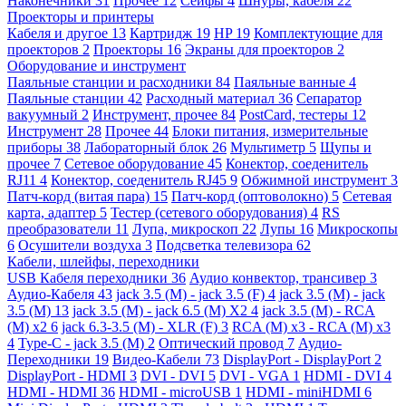
Наконечники
31
Прочее
12
Сейфы
4
Шнуры, кабеля
22
Проекторы и принтеры
Кабеля и другое
13
Картридж
19
HP
19
Комплектующие для
проекторов
2
Проекторы
16
Экраны для проекторов
2
Оборудование и инструмент
Паяльные станции и расходники
84
Паяльные ванные
4
Паяльные станции
42
Расходный материал
36
Сепаратор
вакуумный
2
Инструмент, прочее
84
PostCard, тестеры
12
Инструмент
28
Прочее
44
Блоки питания, измерительные
приборы
38
Лабораторный блок
26
Мультиметр
5
Щупы и
прочее
7
Сетевое оборудование
45
Конектор, соеденитель
RJ11
4
Конектор, соеденитель RJ45
9
Обжимной инструмент
3
Патч-корд (витая пара)
15
Патч-корд (оптоволокно)
5
Сетевая
карта, адаптер
5
Тестер (сетевого оборудования)
4
RS
преобразователи
11
Лупа, микроскоп
22
Лупы
16
Микроскопы
6
Осушители воздуха
3
Подсветка телевизора
62
Кабели, шлейфы, переходники
USB Кабеля переходники
36
Аудио конвектор, трансивер
3
Аудио-Кабеля
43
jack 3.5 (M) - jack 3.5 (F)
4
jack 3.5 (M) - jack
3.5 (M)
13
jack 3.5 (M) - jack 6.5 (M) X2
4
jack 3.5 (M) - RCA
(M) x2
6
jack 6.3-3.5 (M) - XLR (F)
3
RCA (M) x3 - RCA (M) x3
4
Type-C - jack 3.5 (M)
2
Оптический провод
7
Аудио-
Переходники
19
Видео-Кабели
73
DisplayPort - DisplayPort
2
DisplayPort - HDMI
3
DVI - DVI
5
DVI - VGA
1
HDMI - DVI
4
HDMI - HDMI
36
HDMI - microUSB
1
HDMI - miniHDMI
6