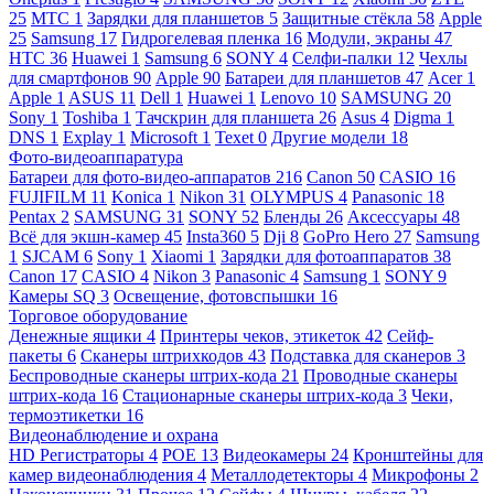
25
МТС
1
Зарядки для планшетов
5
Защитные стёкла
58
Apple
25
Samsung
17
Гидрогелевая пленка
16
Модули, экраны
47
HTC
36
Huawei
1
Samsung
6
SONY
4
Селфи-палки
12
Чехлы
для смартфонов
90
Apple
90
Батареи для планшетов
47
Acer
1
Apple
1
ASUS
11
Dell
1
Huawei
1
Lenovo
10
SAMSUNG
20
Sony
1
Toshiba
1
Тачскрин для планшета
26
Asus
4
Digma
1
DNS
1
Explay
1
Microsoft
1
Texet
0
Другие модели
18
Фото-видеоаппаратура
Батареи для фото-видео-аппаратов
216
Canon
50
CASIO
16
FUJIFILM
11
Konica
1
Nikon
31
OLYMPUS
4
Panasonic
18
Pentax
2
SAMSUNG
31
SONY
52
Бленды
26
Аксессуары
48
Всё для экшн-камер
45
Insta360
5
Dji
8
GoPro Hero
27
Samsung
1
SJCAM
6
Sony
1
Xiaomi
1
Зарядки для фотоаппаратов
38
Canon
17
CASIO
4
Nikon
3
Panasonic
4
Samsung
1
SONY
9
Камеры SQ
3
Освещение, фотовспышки
16
Торговое оборудование
Денежные ящики
4
Принтеры чеков, этикеток
42
Сейф-
пакеты
6
Сканеры штрихкодов
43
Подставка для сканеров
3
Беспроводные сканеры штрих-кода
21
Проводные сканеры
штрих-кода
16
Стационарные сканеры штрих-кода
3
Чеки,
термоэтикетки
16
Видеонаблюдение и охрана
HD Регистраторы
4
POE
13
Видеокамеры
24
Кронштейны для
камер видеонаблюдения
4
Металлодетекторы
4
Микрофоны
2