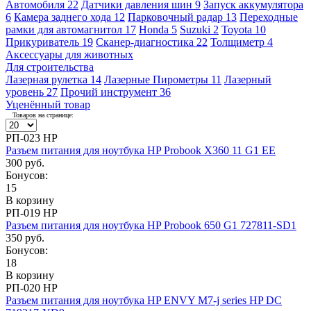
Автомобиля
22
Датчики давления шин
9
Запуск аккумулятора
6
Камера заднего хода
12
Парковочный радар
13
Переходные
рамки для автомагнитол
17
Honda
5
Suzuki
2
Toyota
10
Прикуриватель
19
Сканер-диагностика
22
Толщиметр
4
Аксессуары для животных
Для строительства
Лазерная рулетка
14
Лазерные Пирометры
11
Лазерный
уровень
27
Прочий инструмент
36
Уценённый товар
Товаров на странице:
РП-023 HP
Разъем питания для ноутбука HP Probook X360 11 G1 EE
300 руб.
Бонусов:
15
В корзину
РП-019 HP
Разъем питания для ноутбука HP Probook 650 G1 727811-SD1
350 руб.
Бонусов:
18
В корзину
РП-020 HP
Разъем питания для ноутбука HP ENVY M7-j series HP DC