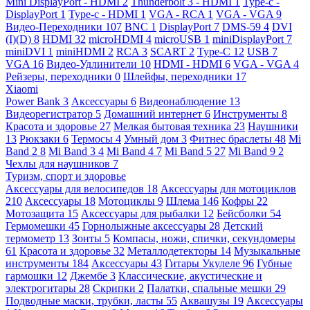
Mini DisplayPort - HDMI
2
Thunderbolt 3 - HDMI
1
Type-c -
DisplayPort
1
Type-c - HDMI
1
VGA - RCA
1
VGA - VGA
9
Видео-Переходники
107
BNC
1
DisplayPort
7
DMS-59
4
DVI
(I)(D)
8
HDMI
32
microHDMI
4
microUSB
1
miniDisplayPort
7
miniDVI
1
miniHDMI
2
RCA
3
SCART
2
Type-C
12
USB
7
VGA
16
Видео-Удлинители
10
HDMI - HDMI
6
VGA - VGA
4
Рейзеры, переходники
0
Шлейфы, переходники
17
Xiaomi
Power Bank
3
Аксессуары
6
Видеонаблюдение
13
Видеорегистратор
5
Домашний интернет
6
Инструменты
8
Красота и здоровье
27
Мелкая бытовая техника
23
Наушники
13
Рюкзаки
6
Термосы
4
Умный дом
3
Фитнес браслеты
48
Mi
Band 2
8
Mi Band 3
4
Mi Band 4
7
Mi Band 5
27
Mi Band 9
2
Чехлы для наушников
7
Туризм, спорт и здоровье
Аксессуары для велосипедов
18
Аксессуары для мотоциклов
210
Аксессуары
18
Мотоциклы
9
Шлема
146
Кофры
22
Мотозащита
15
Аксессуары для рыбалки
12
Бейсболки
54
Гермомешки
45
Горнолыжные аксессуары
28
Детский
термометр
13
Зонты
5
Компасы, ножи, спички, секундомеры
61
Красота и здоровье
32
Металлодетекторы
14
Музыкальные
инструменты
184
Аксессуары
43
Гитары Укулеле
96
Губные
гармошки
12
Джембе
3
Классические, акустические и
электрогитары
28
Скрипки
2
Палатки, спальные мешки
29
Подводные маски, трубки, ласты
55
Аквашузы
19
Аксессуары