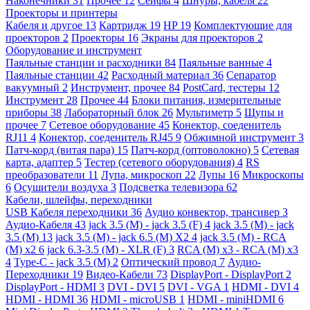
Наконечники
31
Прочее
12
Сейфы
4
Шнуры, кабеля
22
Проекторы и принтеры
Кабеля и другое
13
Картридж
19
HP
19
Комплектующие для
проекторов
2
Проекторы
16
Экраны для проекторов
2
Оборудование и инструмент
Паяльные станции и расходники
84
Паяльные ванные
4
Паяльные станции
42
Расходный материал
36
Сепаратор
вакуумный
2
Инструмент, прочее
84
PostCard, тестеры
12
Инструмент
28
Прочее
44
Блоки питания, измерительные
приборы
38
Лабораторный блок
26
Мультиметр
5
Щупы и
прочее
7
Сетевое оборудование
45
Конектор, соеденитель
RJ11
4
Конектор, соеденитель RJ45
9
Обжимной инструмент
3
Патч-корд (витая пара)
15
Патч-корд (оптоволокно)
5
Сетевая
карта, адаптер
5
Тестер (сетевого оборудования)
4
RS
преобразователи
11
Лупа, микроскоп
22
Лупы
16
Микроскопы
6
Осушители воздуха
3
Подсветка телевизора
62
Кабели, шлейфы, переходники
USB Кабеля переходники
36
Аудио конвектор, трансивер
3
Аудио-Кабеля
43
jack 3.5 (M) - jack 3.5 (F)
4
jack 3.5 (M) - jack
3.5 (M)
13
jack 3.5 (M) - jack 6.5 (M) X2
4
jack 3.5 (M) - RCA
(M) x2
6
jack 6.3-3.5 (M) - XLR (F)
3
RCA (M) x3 - RCA (M) x3
4
Type-C - jack 3.5 (M)
2
Оптический провод
7
Аудио-
Переходники
19
Видео-Кабели
73
DisplayPort - DisplayPort
2
DisplayPort - HDMI
3
DVI - DVI
5
DVI - VGA
1
HDMI - DVI
4
HDMI - HDMI
36
HDMI - microUSB
1
HDMI - miniHDMI
6