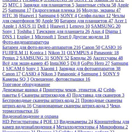
25
МТС
1
Зарядки для планшетов
5
Защитные стёкла
58
Apple
25
Samsung
17
Гидрогелевая пленка
16
Модули, экраны
47
HTC
36
Huawei
1
Samsung
6
SONY
4
Селфи-палки
12
Чехлы
для смартфонов
90
Apple
90
Батареи для планшетов
47
Acer
1
Apple
1
ASUS
11
Dell
1
Huawei
1
Lenovo
10
SAMSUNG
20
Sony
1
Toshiba
1
Тачскрин для планшета
26
Asus
4
Digma
1
DNS
1
Explay
1
Microsoft
1
Texet
0
Другие модели
18
Фото-видеоаппаратура
Батареи для фото-видео-аппаратов
216
Canon
50
CASIO
16
FUJIFILM
11
Konica
1
Nikon
31
OLYMPUS
4
Panasonic
18
Pentax
2
SAMSUNG
31
SONY
52
Бленды
26
Аксессуары
48
Всё для экшн-камер
45
Insta360
5
Dji
8
GoPro Hero
27
Samsung
1
SJCAM
6
Sony
1
Xiaomi
1
Зарядки для фотоаппаратов
38
Canon
17
CASIO
4
Nikon
3
Panasonic
4
Samsung
1
SONY
9
Камеры SQ
3
Освещение, фотовспышки
16
Торговое оборудование
Денежные ящики
4
Принтеры чеков, этикеток
42
Сейф-
пакеты
6
Сканеры штрихкодов
43
Подставка для сканеров
3
Беспроводные сканеры штрих-кода
21
Проводные сканеры
штрих-кода
16
Стационарные сканеры штрих-кода
3
Чеки,
термоэтикетки
16
Видеонаблюдение и охрана
HD Регистраторы
4
POE
13
Видеокамеры
24
Кронштейны для
камер видеонаблюдения
4
Металлодетекторы
4
Микрофоны
2