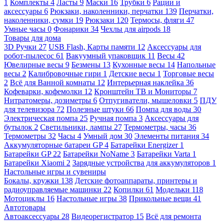
1
Комплекты
4
Ласты
9
Маски
16
Трубки
6
Рации и
аксессуары
6
Рюкзаки, наколенники, перчатки
139
Перчатки,
наколенники, сумки
19
Рюкзаки
120
Термосы, фляги
47
Умные часы
0
Фонарики
34
Чехлы для airpods
18
Товары для дома
3D Ручки
27
USB Flash, Карты памяти
12
Аксессуары для
робот-пылесос
61
Вакуумный упаковщик
11
Весы
42
Ювелирные весы
9
Безмены
13
Кухонные весы
14
Напольные
весы
2
Калибровочные гири
1
Детские весы
1
Торговые весы
2
Всё для Ванной комнаты
12
Интерьерная наклейка
36
Кофеварки, кофемолки
12
Кронштейн ТВ и Мониторы
7
Нитратомеры, дозиметры
6
Отпугиватели, мышеловки
5
ПДУ
для телевизора
72
Полезные штуки
66
Помпа для воды
30
Электрическая помпа
25
Ручная помпа
3
Аксессуары для
бутылок
2
Светильники, лампы
27
Термометры, часы
36
Термометры
32
Часы
4
Умный дом
30
Элементы питания
34
Аккумуляторные батареи GP
4
Батарейки Energizer
1
Батарейки GP
22
Батарейки NoName
3
Батарейки Varta
1
Батарейки Xiaomi
2
Зарядные устройства для аккумуляторов
1
Настольные игры и сувениры
Бокалы, кружки
138
Детские фотоаппараты, принтеры и
радиоуправляемые машинки
22
Копилки
61
Модельки
118
Мотоциклы
16
Настольные игры
38
Прикольные вещи
41
Автотовары
Автоаксессуары
28
Видеорегистратор
15
Всё для ремонта