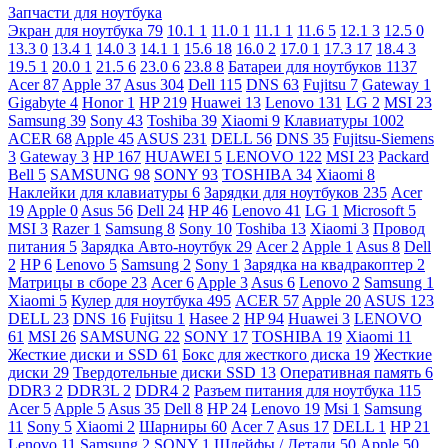
Запчасти для ноутбука
Экран для ноутбука
79
10.1
1
11.0
1
11.1
1
11.6
5
12.1
3
12.5
0
13.3
0
13.4
1
14.0
3
14.1
1
15.6
18
16.0
2
17.0
1
17.3
17
18.4
3
19.5
1
20.0
1
21.5
6
23.0
6
23.8
8
Батареи для ноутбуков
1137
Acer
87
Apple
37
Asus
304
Dell
115
DNS
63
Fujitsu
7
Gateway
1
Gigabyte
4
Honor
1
HP
219
Huawei
13
Lenovo
131
LG
2
MSI
23
Samsung
39
Sony
43
Toshiba
39
Xiaomi
9
Клавиатуры
1002
ACER
68
Apple
45
ASUS
231
DELL
56
DNS
35
Fujitsu-Siemens
3
Gateway
3
HP
167
HUAWEI
5
LENOVO
122
MSI
23
Packard
Bell
5
SAMSUNG
98
SONY
93
TOSHIBA
34
Xiaomi
8
Наклейки для клавиатуры
6
Зарядки для ноутбуков
235
Acer
19
Apple
0
Asus
56
Dell
24
HP
46
Lenovo
41
LG
1
Microsoft
5
MSI
3
Razer
1
Samsung
8
Sony
10
Toshiba
13
Xiaomi
3
Провод
питания
5
Зарядка Авто-ноутбук
29
Acer
2
Apple
1
Asus
8
Dell
2
HP
6
Lenovo
5
Samsung
2
Sony
1
Зарядка на квадракоптер
2
Матрицы в сборе
23
Acer
6
Apple
3
Asus
6
Lenovo
2
Samsung
1
Xiaomi
5
Кулер для ноутбука
495
ACER
57
Apple
20
ASUS
123
DELL
23
DNS
16
Fujitsu
1
Hasee
2
HP
94
Huawei
3
LENOVO
61
MSI
26
SAMSUNG
22
SONY
17
TOSHIBA
19
Xiaomi
11
Жесткие диски и SSD
61
Бокс для жесткого диска
19
Жесткие
диски
29
Твердотельные диски SSD
13
Оперативная память
6
DDR3
2
DDR3L
2
DDR4
2
Разъем питания для ноутбука
115
Acer
5
Apple
5
Asus
35
Dell
8
HP
24
Lenovo
19
Msi
1
Samsung
11
Sony
5
Xiaomi
2
Шарниры
60
Acer
7
Asus
17
DELL
1
HP
21
Lenovo
11
Samsung
2
SONY
1
Шлейфы / Детали
50
Apple
50