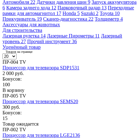
Автомобиля
22
Датчики давления шин
9
Запуск аккумулятора
6
Камера заднего хода
12
Парковочный радар
13
Переходные
рамки для автомагнитол
17
Honda
5
Suzuki
2
Toyota
10
Прикуриватель
19
Сканер-диагностика
22
Толщиметр
4
Аксессуары для животных
Для строительства
Лазерная рулетка
14
Лазерные Пирометры
11
Лазерный
уровень
27
Прочий инструмент
36
Уценённый товар
Товаров на странице:
ПР-004 TV
Процессор для телевизора SDP1531
2 000 руб.
Бонусов:
100
В корзину
ПР-005 TV
Процессор для телевизора SEMS20
300 руб.
Бонусов:
15
Товар ожидается
ПР-002 TV
Процессор для телевизора LGE2136