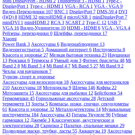
Mini DisplayPort - HDMI
2
Thunderbolt 3 - HDMI
1
Type-c -
DisplayPort
1
Type-c - HDMI
1
VGA - RCA
1
VGA - VGA
9
Видео-Переходники
107
BNC
1
DisplayPort
7
DMS-59
4
DVI
(I)(D)
8
HDMI
32
microHDMI
4
microUSB
1
miniDisplayPort
7
miniDVI
1
miniHDMI
2
RCA
3
SCART
2
Type-C
12
USB
7
VGA
16
Видео-Удлинители
10
HDMI - HDMI
6
VGA - VGA
4
Рейзеры, переходники
0
Шлейфы, переходники
17
Xiaomi
Power Bank
3
Аксессуары
6
Видеонаблюдение
13
Видеорегистратор
5
Домашний интернет
6
Инструменты
8
Красота и здоровье
27
Мелкая бытовая техника
23
Наушники
13
Рюкзаки
6
Термосы
4
Умный дом
3
Фитнес браслеты
48
Mi
Band 2
8
Mi Band 3
4
Mi Band 4
7
Mi Band 5
27
Mi Band 9
2
Чехлы для наушников
7
Туризм, спорт и здоровье
Аксессуары для велосипедов
18
Аксессуары для мотоциклов
210
Аксессуары
18
Мотоциклы
9
Шлема
146
Кофры
22
Мотозащита
15
Аксессуары для рыбалки
12
Бейсболки
54
Гермомешки
45
Горнолыжные аксессуары
28
Детский
термометр
13
Зонты
5
Компасы, ножи, спички, секундомеры
61
Красота и здоровье
32
Металлодетекторы
14
Музыкальные
инструменты
184
Аксессуары
43
Гитары Укулеле
96
Губные
гармошки
12
Джембе
3
Классические, акустические и
электрогитары
28
Скрипки
2
Палатки, спальные мешки
29
Подводные маски, трубки, ласты
55
Аквашузы
19
Аксессуары