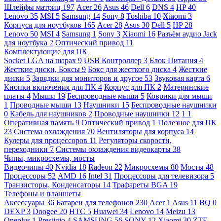
Шлейфы матриц
197
Acer
26
Asus
46
Dell
6
DNS
4
HP
40
Lenovo
35
MSI
5
Samsung
14
Sony
8
Toshiba
10
Xiaomi
3
Корпуса для ноутбуков
165
Acer
28
Asus
30
Dell
5
HP
28
Lenovo
50
MSI
4
Samsung
1
Sony
3
Xiaomi
16
Разъём аудио Jack
для ноутбука
2
Оптический привод
11
Комплектующие для ПК
Socket LGA на шарах
9
USB Контроллер
3
Блок Питания
4
Жесткие диски, Боксы
9
Бокс для жесткого диска
4
Жесткие
диски
5
Зарядки для мониторов и другое
53
Звуковая карта
6
Кнопки включения для ПК
4
Корпус для ПК
2
Материнские
платы
4
Мыши
19
Беспроводные мыши
5
Коврики для мыши
1
Проводные мыши
13
Наушники
15
Беспроводные наушники
0
Кабель для наушников
2
Проводные наушники
12
1
1
Оперативная память
9
Оптический привод
1
Полезное для ПК
23
Система охлаждения
70
Вентиляторы для корпуса
14
Кулеры для процессоров
11
Регуляторы скорости,
переходники
7
Системы охлаждения видеокарты
38
Чипы, микросхемы, мосты
Видеочипы
40
Nvidia
18
Radeon
22
Микросхемы
80
Мосты
48
Процессоры
52
AMD
16
Intel
31
Процессоры для телевизора
5
Транзисторы, Конденсаторы
14
Трафареты BGA
19
Телефоны и планшеты
Аксессуары
36
Батареи для телефонов
230
Acer
1
Asus
11
BQ
0
DEXP
3
Doogee
20
HTC
5
Huawei
34
Lenovo
14
Meizu
13
Oneplus
1
Prestigio
4
SAMSUNG
56
SONY
12
Xiaomi
30
ZTE