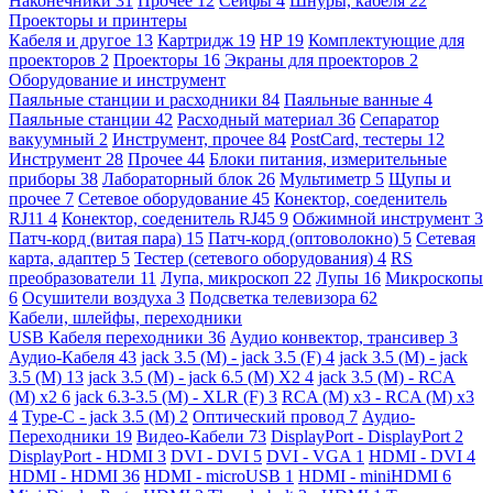
Наконечники
31
Прочее
12
Сейфы
4
Шнуры, кабеля
22
Проекторы и принтеры
Кабеля и другое
13
Картридж
19
HP
19
Комплектующие для
проекторов
2
Проекторы
16
Экраны для проекторов
2
Оборудование и инструмент
Паяльные станции и расходники
84
Паяльные ванные
4
Паяльные станции
42
Расходный материал
36
Сепаратор
вакуумный
2
Инструмент, прочее
84
PostCard, тестеры
12
Инструмент
28
Прочее
44
Блоки питания, измерительные
приборы
38
Лабораторный блок
26
Мультиметр
5
Щупы и
прочее
7
Сетевое оборудование
45
Конектор, соеденитель
RJ11
4
Конектор, соеденитель RJ45
9
Обжимной инструмент
3
Патч-корд (витая пара)
15
Патч-корд (оптоволокно)
5
Сетевая
карта, адаптер
5
Тестер (сетевого оборудования)
4
RS
преобразователи
11
Лупа, микроскоп
22
Лупы
16
Микроскопы
6
Осушители воздуха
3
Подсветка телевизора
62
Кабели, шлейфы, переходники
USB Кабеля переходники
36
Аудио конвектор, трансивер
3
Аудио-Кабеля
43
jack 3.5 (M) - jack 3.5 (F)
4
jack 3.5 (M) - jack
3.5 (M)
13
jack 3.5 (M) - jack 6.5 (M) X2
4
jack 3.5 (M) - RCA
(M) x2
6
jack 6.3-3.5 (M) - XLR (F)
3
RCA (M) x3 - RCA (M) x3
4
Type-C - jack 3.5 (M)
2
Оптический провод
7
Аудио-
Переходники
19
Видео-Кабели
73
DisplayPort - DisplayPort
2
DisplayPort - HDMI
3
DVI - DVI
5
DVI - VGA
1
HDMI - DVI
4
HDMI - HDMI
36
HDMI - microUSB
1
HDMI - miniHDMI
6