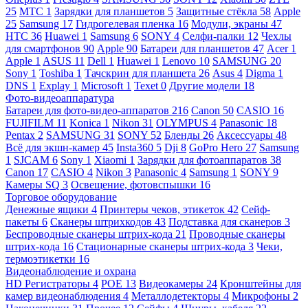
25
МТС
1
Зарядки для планшетов
5
Защитные стёкла
58
Apple
25
Samsung
17
Гидрогелевая пленка
16
Модули, экраны
47
HTC
36
Huawei
1
Samsung
6
SONY
4
Селфи-палки
12
Чехлы
для смартфонов
90
Apple
90
Батареи для планшетов
47
Acer
1
Apple
1
ASUS
11
Dell
1
Huawei
1
Lenovo
10
SAMSUNG
20
Sony
1
Toshiba
1
Тачскрин для планшета
26
Asus
4
Digma
1
DNS
1
Explay
1
Microsoft
1
Texet
0
Другие модели
18
Фото-видеоаппаратура
Батареи для фото-видео-аппаратов
216
Canon
50
CASIO
16
FUJIFILM
11
Konica
1
Nikon
31
OLYMPUS
4
Panasonic
18
Pentax
2
SAMSUNG
31
SONY
52
Бленды
26
Аксессуары
48
Всё для экшн-камер
45
Insta360
5
Dji
8
GoPro Hero
27
Samsung
1
SJCAM
6
Sony
1
Xiaomi
1
Зарядки для фотоаппаратов
38
Canon
17
CASIO
4
Nikon
3
Panasonic
4
Samsung
1
SONY
9
Камеры SQ
3
Освещение, фотовспышки
16
Торговое оборудование
Денежные ящики
4
Принтеры чеков, этикеток
42
Сейф-
пакеты
6
Сканеры штрихкодов
43
Подставка для сканеров
3
Беспроводные сканеры штрих-кода
21
Проводные сканеры
штрих-кода
16
Стационарные сканеры штрих-кода
3
Чеки,
термоэтикетки
16
Видеонаблюдение и охрана
HD Регистраторы
4
POE
13
Видеокамеры
24
Кронштейны для
камер видеонаблюдения
4
Металлодетекторы
4
Микрофоны
2