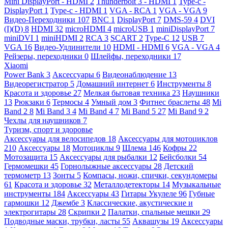
Mini DisplayPort - HDMI
2
Thunderbolt 3 - HDMI
1
Type-c -
DisplayPort
1
Type-c - HDMI
1
VGA - RCA
1
VGA - VGA
9
Видео-Переходники
107
BNC
1
DisplayPort
7
DMS-59
4
DVI
(I)(D)
8
HDMI
32
microHDMI
4
microUSB
1
miniDisplayPort
7
miniDVI
1
miniHDMI
2
RCA
3
SCART
2
Type-C
12
USB
7
VGA
16
Видео-Удлинители
10
HDMI - HDMI
6
VGA - VGA
4
Рейзеры, переходники
0
Шлейфы, переходники
17
Xiaomi
Power Bank
3
Аксессуары
6
Видеонаблюдение
13
Видеорегистратор
5
Домашний интернет
6
Инструменты
8
Красота и здоровье
27
Мелкая бытовая техника
23
Наушники
13
Рюкзаки
6
Термосы
4
Умный дом
3
Фитнес браслеты
48
Mi
Band 2
8
Mi Band 3
4
Mi Band 4
7
Mi Band 5
27
Mi Band 9
2
Чехлы для наушников
7
Туризм, спорт и здоровье
Аксессуары для велосипедов
18
Аксессуары для мотоциклов
210
Аксессуары
18
Мотоциклы
9
Шлема
146
Кофры
22
Мотозащита
15
Аксессуары для рыбалки
12
Бейсболки
54
Гермомешки
45
Горнолыжные аксессуары
28
Детский
термометр
13
Зонты
5
Компасы, ножи, спички, секундомеры
61
Красота и здоровье
32
Металлодетекторы
14
Музыкальные
инструменты
184
Аксессуары
43
Гитары Укулеле
96
Губные
гармошки
12
Джембе
3
Классические, акустические и
электрогитары
28
Скрипки
2
Палатки, спальные мешки
29
Подводные маски, трубки, ласты
55
Аквашузы
19
Аксессуары