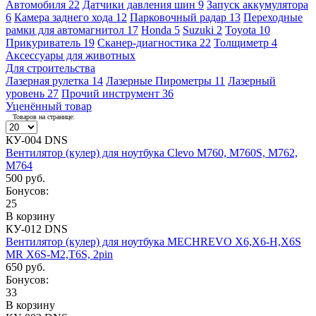
Автомобиля
22
Датчики давления шин
9
Запуск аккумулятора
6
Камера заднего хода
12
Парковочный радар
13
Переходные
рамки для автомагнитол
17
Honda
5
Suzuki
2
Toyota
10
Прикуриватель
19
Сканер-диагностика
22
Толщиметр
4
Аксессуары для животных
Для строительства
Лазерная рулетка
14
Лазерные Пирометры
11
Лазерный
уровень
27
Прочий инструмент
36
Уценённый товар
Товаров на странице:
КУ-004 DNS
Вентилятор (кулер) для ноутбука Clevo M760, M760S, M762,
M764
500 руб.
Бонусов:
25
В корзину
КУ-012 DNS
Вентилятор (кулер) для ноутбука MECHREVO X6,X6-H,X6S
MR X6S-M2,T6S, 2pin
650 руб.
Бонусов:
33
В корзину