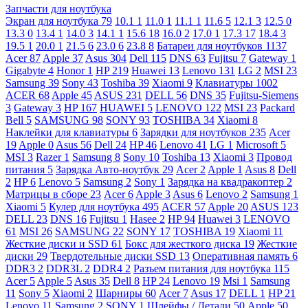
Запчасти для ноутбука
Экран для ноутбука
79
10.1
1
11.0
1
11.1
1
11.6
5
12.1
3
12.5
0
13.3
0
13.4
1
14.0
3
14.1
1
15.6
18
16.0
2
17.0
1
17.3
17
18.4
3
19.5
1
20.0
1
21.5
6
23.0
6
23.8
8
Батареи для ноутбуков
1137
Acer
87
Apple
37
Asus
304
Dell
115
DNS
63
Fujitsu
7
Gateway
1
Gigabyte
4
Honor
1
HP
219
Huawei
13
Lenovo
131
LG
2
MSI
23
Samsung
39
Sony
43
Toshiba
39
Xiaomi
9
Клавиатуры
1002
ACER
68
Apple
45
ASUS
231
DELL
56
DNS
35
Fujitsu-Siemens
3
Gateway
3
HP
167
HUAWEI
5
LENOVO
122
MSI
23
Packard
Bell
5
SAMSUNG
98
SONY
93
TOSHIBA
34
Xiaomi
8
Наклейки для клавиатуры
6
Зарядки для ноутбуков
235
Acer
19
Apple
0
Asus
56
Dell
24
HP
46
Lenovo
41
LG
1
Microsoft
5
MSI
3
Razer
1
Samsung
8
Sony
10
Toshiba
13
Xiaomi
3
Провод
питания
5
Зарядка Авто-ноутбук
29
Acer
2
Apple
1
Asus
8
Dell
2
HP
6
Lenovo
5
Samsung
2
Sony
1
Зарядка на квадракоптер
2
Матрицы в сборе
23
Acer
6
Apple
3
Asus
6
Lenovo
2
Samsung
1
Xiaomi
5
Кулер для ноутбука
495
ACER
57
Apple
20
ASUS
123
DELL
23
DNS
16
Fujitsu
1
Hasee
2
HP
94
Huawei
3
LENOVO
61
MSI
26
SAMSUNG
22
SONY
17
TOSHIBA
19
Xiaomi
11
Жесткие диски и SSD
61
Бокс для жесткого диска
19
Жесткие
диски
29
Твердотельные диски SSD
13
Оперативная память
6
DDR3
2
DDR3L
2
DDR4
2
Разъем питания для ноутбука
115
Acer
5
Apple
5
Asus
35
Dell
8
HP
24
Lenovo
19
Msi
1
Samsung
11
Sony
5
Xiaomi
2
Шарниры
60
Acer
7
Asus
17
DELL
1
HP
21
Lenovo
11
Samsung
2
SONY
1
Шлейфы / Детали
50
Apple
50