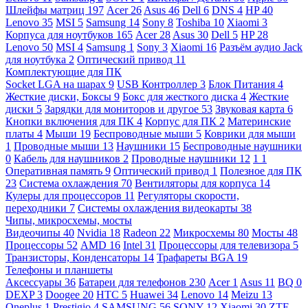
Шлейфы матриц
197
Acer
26
Asus
46
Dell
6
DNS
4
HP
40
Lenovo
35
MSI
5
Samsung
14
Sony
8
Toshiba
10
Xiaomi
3
Корпуса для ноутбуков
165
Acer
28
Asus
30
Dell
5
HP
28
Lenovo
50
MSI
4
Samsung
1
Sony
3
Xiaomi
16
Разъём аудио Jack
для ноутбука
2
Оптический привод
11
Комплектующие для ПК
Socket LGA на шарах
9
USB Контроллер
3
Блок Питания
4
Жесткие диски, Боксы
9
Бокс для жесткого диска
4
Жесткие
диски
5
Зарядки для мониторов и другое
53
Звуковая карта
6
Кнопки включения для ПК
4
Корпус для ПК
2
Материнские
платы
4
Мыши
19
Беспроводные мыши
5
Коврики для мыши
1
Проводные мыши
13
Наушники
15
Беспроводные наушники
0
Кабель для наушников
2
Проводные наушники
12
1
1
Оперативная память
9
Оптический привод
1
Полезное для ПК
23
Система охлаждения
70
Вентиляторы для корпуса
14
Кулеры для процессоров
11
Регуляторы скорости,
переходники
7
Системы охлаждения видеокарты
38
Чипы, микросхемы, мосты
Видеочипы
40
Nvidia
18
Radeon
22
Микросхемы
80
Мосты
48
Процессоры
52
AMD
16
Intel
31
Процессоры для телевизора
5
Транзисторы, Конденсаторы
14
Трафареты BGA
19
Телефоны и планшеты
Аксессуары
36
Батареи для телефонов
230
Acer
1
Asus
11
BQ
0
DEXP
3
Doogee
20
HTC
5
Huawei
34
Lenovo
14
Meizu
13
Oneplus
1
Prestigio
4
SAMSUNG
56
SONY
12
Xiaomi
30
ZTE