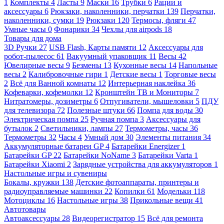
1
Комплекты
4
Ласты
9
Маски
16
Трубки
6
Рации и
аксессуары
6
Рюкзаки, наколенники, перчатки
139
Перчатки,
наколенники, сумки
19
Рюкзаки
120
Термосы, фляги
47
Умные часы
0
Фонарики
34
Чехлы для airpods
18
Товары для дома
3D Ручки
27
USB Flash, Карты памяти
12
Аксессуары для
робот-пылесос
61
Вакуумный упаковщик
11
Весы
42
Ювелирные весы
9
Безмены
13
Кухонные весы
14
Напольные
весы
2
Калибровочные гири
1
Детские весы
1
Торговые весы
2
Всё для Ванной комнаты
12
Интерьерная наклейка
36
Кофеварки, кофемолки
12
Кронштейн ТВ и Мониторы
7
Нитратомеры, дозиметры
6
Отпугиватели, мышеловки
5
ПДУ
для телевизора
72
Полезные штуки
66
Помпа для воды
30
Электрическая помпа
25
Ручная помпа
3
Аксессуары для
бутылок
2
Светильники, лампы
27
Термометры, часы
36
Термометры
32
Часы
4
Умный дом
30
Элементы питания
34
Аккумуляторные батареи GP
4
Батарейки Energizer
1
Батарейки GP
22
Батарейки NoName
3
Батарейки Varta
1
Батарейки Xiaomi
2
Зарядные устройства для аккумуляторов
1
Настольные игры и сувениры
Бокалы, кружки
138
Детские фотоаппараты, принтеры и
радиоуправляемые машинки
22
Копилки
61
Модельки
118
Мотоциклы
16
Настольные игры
38
Прикольные вещи
41
Автотовары
Автоаксессуары
28
Видеорегистратор
15
Всё для ремонта