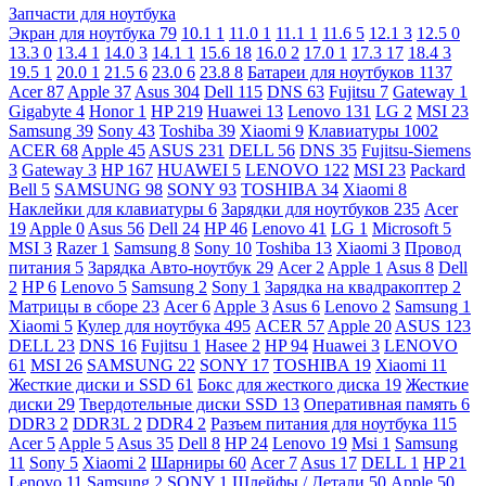
Запчасти для ноутбука
Экран для ноутбука
79
10.1
1
11.0
1
11.1
1
11.6
5
12.1
3
12.5
0
13.3
0
13.4
1
14.0
3
14.1
1
15.6
18
16.0
2
17.0
1
17.3
17
18.4
3
19.5
1
20.0
1
21.5
6
23.0
6
23.8
8
Батареи для ноутбуков
1137
Acer
87
Apple
37
Asus
304
Dell
115
DNS
63
Fujitsu
7
Gateway
1
Gigabyte
4
Honor
1
HP
219
Huawei
13
Lenovo
131
LG
2
MSI
23
Samsung
39
Sony
43
Toshiba
39
Xiaomi
9
Клавиатуры
1002
ACER
68
Apple
45
ASUS
231
DELL
56
DNS
35
Fujitsu-Siemens
3
Gateway
3
HP
167
HUAWEI
5
LENOVO
122
MSI
23
Packard
Bell
5
SAMSUNG
98
SONY
93
TOSHIBA
34
Xiaomi
8
Наклейки для клавиатуры
6
Зарядки для ноутбуков
235
Acer
19
Apple
0
Asus
56
Dell
24
HP
46
Lenovo
41
LG
1
Microsoft
5
MSI
3
Razer
1
Samsung
8
Sony
10
Toshiba
13
Xiaomi
3
Провод
питания
5
Зарядка Авто-ноутбук
29
Acer
2
Apple
1
Asus
8
Dell
2
HP
6
Lenovo
5
Samsung
2
Sony
1
Зарядка на квадракоптер
2
Матрицы в сборе
23
Acer
6
Apple
3
Asus
6
Lenovo
2
Samsung
1
Xiaomi
5
Кулер для ноутбука
495
ACER
57
Apple
20
ASUS
123
DELL
23
DNS
16
Fujitsu
1
Hasee
2
HP
94
Huawei
3
LENOVO
61
MSI
26
SAMSUNG
22
SONY
17
TOSHIBA
19
Xiaomi
11
Жесткие диски и SSD
61
Бокс для жесткого диска
19
Жесткие
диски
29
Твердотельные диски SSD
13
Оперативная память
6
DDR3
2
DDR3L
2
DDR4
2
Разъем питания для ноутбука
115
Acer
5
Apple
5
Asus
35
Dell
8
HP
24
Lenovo
19
Msi
1
Samsung
11
Sony
5
Xiaomi
2
Шарниры
60
Acer
7
Asus
17
DELL
1
HP
21
Lenovo
11
Samsung
2
SONY
1
Шлейфы / Детали
50
Apple
50