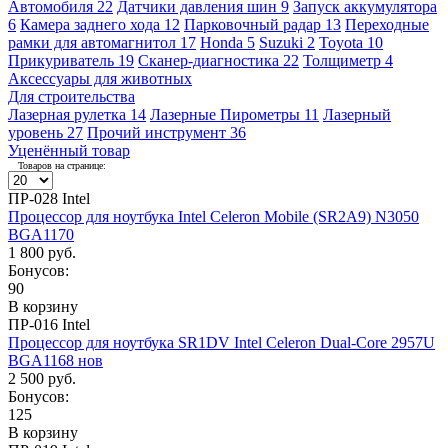
Автомобиля
22
Датчики давления шин
9
Запуск аккумулятора
6
Камера заднего хода
12
Парковочный радар
13
Переходные
рамки для автомагнитол
17
Honda
5
Suzuki
2
Toyota
10
Прикуриватель
19
Сканер-диагностика
22
Толщиметр
4
Аксессуары для животных
Для строительства
Лазерная рулетка
14
Лазерные Пирометры
11
Лазерный
уровень
27
Прочий инструмент
36
Уценённый товар
Товаров на странице:
ПР-028 Intel
Процессор для ноутбука Intel Celeron Mobile (SR2A9) N3050
BGA1170
1 800 руб.
Бонусов:
90
В корзину
ПР-016 Intel
Процессор для ноутбука SR1DV Intel Celeron Dual-Core 2957U
BGA1168 нов
2 500 руб.
Бонусов:
125
В корзину