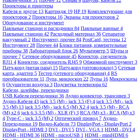
Наконечники
31
Прочее
12
Сейфы
4
Шнуры, кабеля
22
Проекторы и принтеры
Кабеля и другое
13
Картридж
19
HP
19
Комплектующие для
проекторов
2
Проекторы
16
Экраны для проекторов
2
Оборудование и инструмент
Паяльные станции и расходники
84
Паяльные ванные
4
Паяльные станции
42
Расходный материал
36
Сепаратор
вакуумный
2
Инструмент, прочее
84
PostCard, тестеры
12
Инструмент
28
Прочее
44
Блоки питания, измерительные
приборы
38
Лабораторный блок
26
Мультиметр
5
Щупы и
прочее
7
Сетевое оборудование
45
Конектор, соеденитель
RJ11
4
Конектор, соеденитель RJ45
9
Обжимной инструмент
3
Патч-корд (витая пара)
15
Патч-корд (оптоволокно)
5
Сетевая
карта, адаптер
5
Тестер (сетевого оборудования)
4
RS
преобразователи
11
Лупа, микроскоп
22
Лупы
16
Микроскопы
6
Осушители воздуха
3
Подсветка телевизора
62
Кабели, шлейфы, переходники
USB Кабеля переходники
36
Аудио конвектор, трансивер
3
Аудио-Кабеля
43
jack 3.5 (M) - jack 3.5 (F)
4
jack 3.5 (M) - jack
3.5 (M)
13
jack 3.5 (M) - jack 6.5 (M) X2
4
jack 3.5 (M) - RCA
(M) x2
6
jack 6.3-3.5 (M) - XLR (F)
3
RCA (M) x3 - RCA (M) x3
4
Type-C - jack 3.5 (M)
2
Оптический провод
7
Аудио-
Переходники
19
Видео-Кабели
73
DisplayPort - DisplayPort
2
DisplayPort - HDMI
3
DVI - DVI
5
DVI - VGA
1
HDMI - DVI
4
HDMI - HDMI
36
HDMI - microUSB
1
HDMI - miniHDMI
6