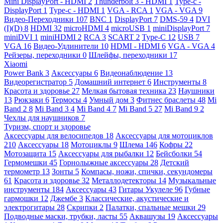
Mini DisplayPort - HDMI
2
Thunderbolt 3 - HDMI
1
Type-c -
DisplayPort
1
Type-c - HDMI
1
VGA - RCA
1
VGA - VGA
9
Видео-Переходники
107
BNC
1
DisplayPort
7
DMS-59
4
DVI
(I)(D)
8
HDMI
32
microHDMI
4
microUSB
1
miniDisplayPort
7
miniDVI
1
miniHDMI
2
RCA
3
SCART
2
Type-C
12
USB
7
VGA
16
Видео-Удлинители
10
HDMI - HDMI
6
VGA - VGA
4
Рейзеры, переходники
0
Шлейфы, переходники
17
Xiaomi
Power Bank
3
Аксессуары
6
Видеонаблюдение
13
Видеорегистратор
5
Домашний интернет
6
Инструменты
8
Красота и здоровье
27
Мелкая бытовая техника
23
Наушники
13
Рюкзаки
6
Термосы
4
Умный дом
3
Фитнес браслеты
48
Mi
Band 2
8
Mi Band 3
4
Mi Band 4
7
Mi Band 5
27
Mi Band 9
2
Чехлы для наушников
7
Туризм, спорт и здоровье
Аксессуары для велосипедов
18
Аксессуары для мотоциклов
210
Аксессуары
18
Мотоциклы
9
Шлема
146
Кофры
22
Мотозащита
15
Аксессуары для рыбалки
12
Бейсболки
54
Гермомешки
45
Горнолыжные аксессуары
28
Детский
термометр
13
Зонты
5
Компасы, ножи, спички, секундомеры
61
Красота и здоровье
32
Металлодетекторы
14
Музыкальные
инструменты
184
Аксессуары
43
Гитары Укулеле
96
Губные
гармошки
12
Джембе
3
Классические, акустические и
электрогитары
28
Скрипки
2
Палатки, спальные мешки
29
Подводные маски, трубки, ласты
55
Аквашузы
19
Аксессуары