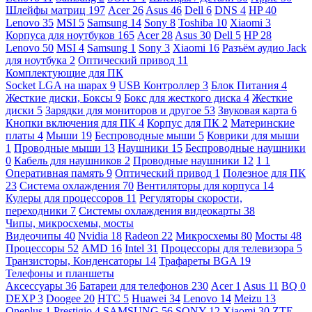
Шлейфы матриц
197
Acer
26
Asus
46
Dell
6
DNS
4
HP
40
Lenovo
35
MSI
5
Samsung
14
Sony
8
Toshiba
10
Xiaomi
3
Корпуса для ноутбуков
165
Acer
28
Asus
30
Dell
5
HP
28
Lenovo
50
MSI
4
Samsung
1
Sony
3
Xiaomi
16
Разъём аудио Jack
для ноутбука
2
Оптический привод
11
Комплектующие для ПК
Socket LGA на шарах
9
USB Контроллер
3
Блок Питания
4
Жесткие диски, Боксы
9
Бокс для жесткого диска
4
Жесткие
диски
5
Зарядки для мониторов и другое
53
Звуковая карта
6
Кнопки включения для ПК
4
Корпус для ПК
2
Материнские
платы
4
Мыши
19
Беспроводные мыши
5
Коврики для мыши
1
Проводные мыши
13
Наушники
15
Беспроводные наушники
0
Кабель для наушников
2
Проводные наушники
12
1
1
Оперативная память
9
Оптический привод
1
Полезное для ПК
23
Система охлаждения
70
Вентиляторы для корпуса
14
Кулеры для процессоров
11
Регуляторы скорости,
переходники
7
Системы охлаждения видеокарты
38
Чипы, микросхемы, мосты
Видеочипы
40
Nvidia
18
Radeon
22
Микросхемы
80
Мосты
48
Процессоры
52
AMD
16
Intel
31
Процессоры для телевизора
5
Транзисторы, Конденсаторы
14
Трафареты BGA
19
Телефоны и планшеты
Аксессуары
36
Батареи для телефонов
230
Acer
1
Asus
11
BQ
0
DEXP
3
Doogee
20
HTC
5
Huawei
34
Lenovo
14
Meizu
13
Oneplus
1
Prestigio
4
SAMSUNG
56
SONY
12
Xiaomi
30
ZTE