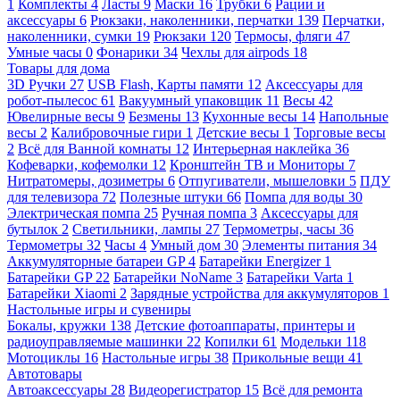
1
Комплекты
4
Ласты
9
Маски
16
Трубки
6
Рации и
аксессуары
6
Рюкзаки, наколенники, перчатки
139
Перчатки,
наколенники, сумки
19
Рюкзаки
120
Термосы, фляги
47
Умные часы
0
Фонарики
34
Чехлы для airpods
18
Товары для дома
3D Ручки
27
USB Flash, Карты памяти
12
Аксессуары для
робот-пылесос
61
Вакуумный упаковщик
11
Весы
42
Ювелирные весы
9
Безмены
13
Кухонные весы
14
Напольные
весы
2
Калибровочные гири
1
Детские весы
1
Торговые весы
2
Всё для Ванной комнаты
12
Интерьерная наклейка
36
Кофеварки, кофемолки
12
Кронштейн ТВ и Мониторы
7
Нитратомеры, дозиметры
6
Отпугиватели, мышеловки
5
ПДУ
для телевизора
72
Полезные штуки
66
Помпа для воды
30
Электрическая помпа
25
Ручная помпа
3
Аксессуары для
бутылок
2
Светильники, лампы
27
Термометры, часы
36
Термометры
32
Часы
4
Умный дом
30
Элементы питания
34
Аккумуляторные батареи GP
4
Батарейки Energizer
1
Батарейки GP
22
Батарейки NoName
3
Батарейки Varta
1
Батарейки Xiaomi
2
Зарядные устройства для аккумуляторов
1
Настольные игры и сувениры
Бокалы, кружки
138
Детские фотоаппараты, принтеры и
радиоуправляемые машинки
22
Копилки
61
Модельки
118
Мотоциклы
16
Настольные игры
38
Прикольные вещи
41
Автотовары
Автоаксессуары
28
Видеорегистратор
15
Всё для ремонта