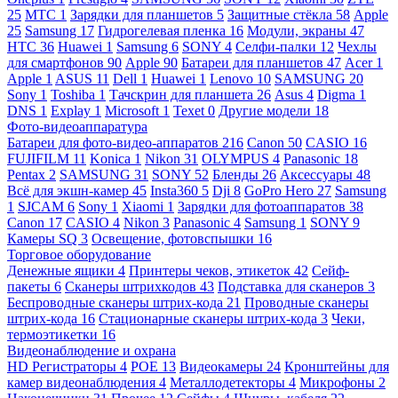
25
МТС
1
Зарядки для планшетов
5
Защитные стёкла
58
Apple
25
Samsung
17
Гидрогелевая пленка
16
Модули, экраны
47
HTC
36
Huawei
1
Samsung
6
SONY
4
Селфи-палки
12
Чехлы
для смартфонов
90
Apple
90
Батареи для планшетов
47
Acer
1
Apple
1
ASUS
11
Dell
1
Huawei
1
Lenovo
10
SAMSUNG
20
Sony
1
Toshiba
1
Тачскрин для планшета
26
Asus
4
Digma
1
DNS
1
Explay
1
Microsoft
1
Texet
0
Другие модели
18
Фото-видеоаппаратура
Батареи для фото-видео-аппаратов
216
Canon
50
CASIO
16
FUJIFILM
11
Konica
1
Nikon
31
OLYMPUS
4
Panasonic
18
Pentax
2
SAMSUNG
31
SONY
52
Бленды
26
Аксессуары
48
Всё для экшн-камер
45
Insta360
5
Dji
8
GoPro Hero
27
Samsung
1
SJCAM
6
Sony
1
Xiaomi
1
Зарядки для фотоаппаратов
38
Canon
17
CASIO
4
Nikon
3
Panasonic
4
Samsung
1
SONY
9
Камеры SQ
3
Освещение, фотовспышки
16
Торговое оборудование
Денежные ящики
4
Принтеры чеков, этикеток
42
Сейф-
пакеты
6
Сканеры штрихкодов
43
Подставка для сканеров
3
Беспроводные сканеры штрих-кода
21
Проводные сканеры
штрих-кода
16
Стационарные сканеры штрих-кода
3
Чеки,
термоэтикетки
16
Видеонаблюдение и охрана
HD Регистраторы
4
POE
13
Видеокамеры
24
Кронштейны для
камер видеонаблюдения
4
Металлодетекторы
4
Микрофоны
2