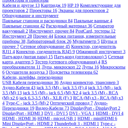
Проекторы и принтеры
Кабеля и другое
13
Картридж
19
HP
19
Комплектующие для
проекторов
2
Проекторы
16
Экраны для проекторов
2
Оборудование и инструмент
Паяльные станции и расходники
84
Паяльные ванные
4
Паяльные станции
42
Расходный материал
36
Сепаратор
вакуумный
2
Инструмент, прочее
84
PostCard, тестеры
12
Инструмент
28
Прочее
44
Блоки питания, измерительные
приборы
38
Лабораторный блок
26
Мультиметр
5
Щупы и
прочее
7
Сетевое оборудование
45
Конектор, соеденитель
RJ11
4
Конектор, соеденитель RJ45
9
Обжимной инструмент
3
Патч-корд (витая пара)
15
Патч-корд (оптоволокно)
5
Сетевая
карта, адаптер
5
Тестер (сетевого оборудования)
4
RS
преобразователи
11
Лупа, микроскоп
22
Лупы
16
Микроскопы
6
Осушители воздуха
3
Подсветка телевизора
62
Кабели, шлейфы, переходники
USB Кабеля переходники
36
Аудио конвектор, трансивер
3
Аудио-Кабеля
43
jack 3.5 (M) - jack 3.5 (F)
4
jack 3.5 (M) - jack
3.5 (M)
13
jack 3.5 (M) - jack 6.5 (M) X2
4
jack 3.5 (M) - RCA
(M) x2
6
jack 6.3-3.5 (M) - XLR (F)
3
RCA (M) x3 - RCA (M) x3
4
Type-C - jack 3.5 (M)
2
Оптический провод
7
Аудио-
Переходники
19
Видео-Кабели
73
DisplayPort - DisplayPort
2
DisplayPort - HDMI
3
DVI - DVI
5
DVI - VGA
1
HDMI - DVI
4
HDMI - HDMI
36
HDMI - microUSB
1
HDMI - miniHDMI
6
Mini DisplayPort - HDMI
2
Thunderbolt 3 - HDMI
1
Type-c -