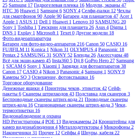
25
Samsung
17
Гидрогелевая пленка
16
Модули, экраны
47
HTC
36
Huawei
1
Samsung
6
SONY
4
Селфи-палки
12
Чехлы
для смартфонов
90
Apple
90
Батареи для планшетов
47
Acer
1
Apple
1
ASUS
11
Dell
1
Huawei
1
Lenovo
10
SAMSUNG
20
Sony
1
Toshiba
1
Тачскрин для планшета
26
Asus
4
Digma
1
DNS
1
Explay
1
Microsoft
1
Texet
0
Другие модели
18
Фото-видеоаппаратура
Батареи для фото-видео-аппаратов
216
Canon
50
CASIO
16
FUJIFILM
11
Konica
1
Nikon
31
OLYMPUS
4
Panasonic
18
Pentax
2
SAMSUNG
31
SONY
52
Бленды
26
Аксессуары
48
Всё для экшн-камер
45
Insta360
5
Dji
8
GoPro Hero
27
Samsung
1
SJCAM
6
Sony
1
Xiaomi
1
Зарядки для фотоаппаратов
38
Canon
17
CASIO
4
Nikon
3
Panasonic
4
Samsung
1
SONY
9
Камеры SQ
3
Освещение, фотовспышки
16
Торговое оборудование
Денежные ящики
4
Принтеры чеков, этикеток
42
Сейф-
пакеты
6
Сканеры штрихкодов
43
Подставка для сканеров
3
Беспроводные сканеры штрих-кода
21
Проводные сканеры
штрих-кода
16
Стационарные сканеры штрих-кода
3
Чеки,
термоэтикетки
16
Видеонаблюдение и охрана
HD Регистраторы
4
POE
13
Видеокамеры
24
Кронштейны для
камер видеонаблюдения
4
Металлодетекторы
4
Микрофоны
2
Наконечники
31
Прочее
12
Сейфы
4
Шнуры, кабеля
22