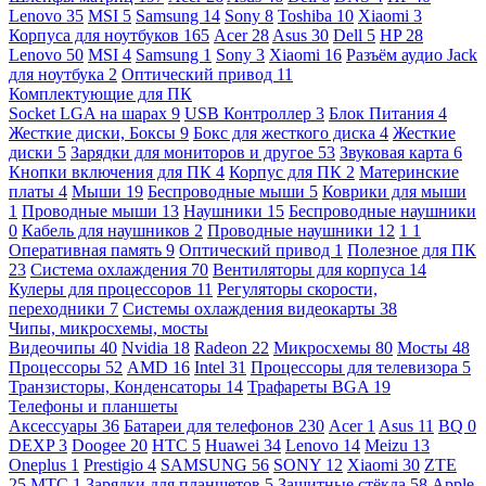
Lenovo
35
MSI
5
Samsung
14
Sony
8
Toshiba
10
Xiaomi
3
Корпуса для ноутбуков
165
Acer
28
Asus
30
Dell
5
HP
28
Lenovo
50
MSI
4
Samsung
1
Sony
3
Xiaomi
16
Разъём аудио Jack
для ноутбука
2
Оптический привод
11
Комплектующие для ПК
Socket LGA на шарах
9
USB Контроллер
3
Блок Питания
4
Жесткие диски, Боксы
9
Бокс для жесткого диска
4
Жесткие
диски
5
Зарядки для мониторов и другое
53
Звуковая карта
6
Кнопки включения для ПК
4
Корпус для ПК
2
Материнские
платы
4
Мыши
19
Беспроводные мыши
5
Коврики для мыши
1
Проводные мыши
13
Наушники
15
Беспроводные наушники
0
Кабель для наушников
2
Проводные наушники
12
1
1
Оперативная память
9
Оптический привод
1
Полезное для ПК
23
Система охлаждения
70
Вентиляторы для корпуса
14
Кулеры для процессоров
11
Регуляторы скорости,
переходники
7
Системы охлаждения видеокарты
38
Чипы, микросхемы, мосты
Видеочипы
40
Nvidia
18
Radeon
22
Микросхемы
80
Мосты
48
Процессоры
52
AMD
16
Intel
31
Процессоры для телевизора
5
Транзисторы, Конденсаторы
14
Трафареты BGA
19
Телефоны и планшеты
Аксессуары
36
Батареи для телефонов
230
Acer
1
Asus
11
BQ
0
DEXP
3
Doogee
20
HTC
5
Huawei
34
Lenovo
14
Meizu
13
Oneplus
1
Prestigio
4
SAMSUNG
56
SONY
12
Xiaomi
30
ZTE
25
МТС
1
Зарядки для планшетов
5
Защитные стёкла
58
Apple