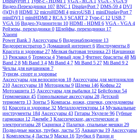
DisplayPort
1
Type-c - HDMI
1
VGA - RCA
1
VGA - VGA
9
Видео-Переходники
107
BNC
1
DisplayPort
7
DMS-59
4
DVI
(I)(D)
8
HDMI
32
microHDMI
4
microUSB
1
miniDisplayPort
7
miniDVI
1
miniHDMI
2
RCA
3
SCART
2
Type-C
12
USB
7
VGA
16
Видео-Удлинители
10
HDMI - HDMI
6
VGA - VGA
4
Рейзеры, переходники
0
Шлейфы, переходники
17
Xiaomi
Power Bank
3
Аксессуары
6
Видеонаблюдение
13
Видеорегистратор
5
Домашний интернет
6
Инструменты
8
Красота и здоровье
27
Мелкая бытовая техника
23
Наушники
13
Рюкзаки
6
Термосы
4
Умный дом
3
Фитнес браслеты
48
Mi
Band 2
8
Mi Band 3
4
Mi Band 4
7
Mi Band 5
27
Mi Band 9
2
Чехлы для наушников
7
Туризм, спорт и здоровье
Аксессуары для велосипедов
18
Аксессуары для мотоциклов
210
Аксессуары
18
Мотоциклы
9
Шлема
146
Кофры
22
Мотозащита
15
Аксессуары для рыбалки
12
Бейсболки
54
Гермомешки
45
Горнолыжные аксессуары
28
Детский
термометр
13
Зонты
5
Компасы, ножи, спички, секундомеры
61
Красота и здоровье
32
Металлодетекторы
14
Музыкальные
инструменты
184
Аксессуары
43
Гитары Укулеле
96
Губные
гармошки
12
Джембе
3
Классические, акустические и
электрогитары
28
Скрипки
2
Палатки, спальные мешки
29
Подводные маски, трубки, ласты
55
Аквашузы
19
Аксессуары
1
Комплекты
4
Ласты
9
Маски
16
Трубки
6
Рации и