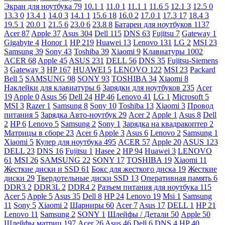
Экран для ноутбука
79
10.1
1
11.0
1
11.1
1
11.6
5
12.1
3
12.5
0
13.3
0
13.4
1
14.0
3
14.1
1
15.6
18
16.0
2
17.0
1
17.3
17
18.4
3
19.5
1
20.0
1
21.5
6
23.0
6
23.8
8
Батареи для ноутбуков
1137
Acer
87
Apple
37
Asus
304
Dell
115
DNS
63
Fujitsu
7
Gateway
1
Gigabyte
4
Honor
1
HP
219
Huawei
13
Lenovo
131
LG
2
MSI
23
Samsung
39
Sony
43
Toshiba
39
Xiaomi
9
Клавиатуры
1002
ACER
68
Apple
45
ASUS
231
DELL
56
DNS
35
Fujitsu-Siemens
3
Gateway
3
HP
167
HUAWEI
5
LENOVO
122
MSI
23
Packard
Bell
5
SAMSUNG
98
SONY
93
TOSHIBA
34
Xiaomi
8
Наклейки для клавиатуры
6
Зарядки для ноутбуков
235
Acer
19
Apple
0
Asus
56
Dell
24
HP
46
Lenovo
41
LG
1
Microsoft
5
MSI
3
Razer
1
Samsung
8
Sony
10
Toshiba
13
Xiaomi
3
Провод
питания
5
Зарядка Авто-ноутбук
29
Acer
2
Apple
1
Asus
8
Dell
2
HP
6
Lenovo
5
Samsung
2
Sony
1
Зарядка на квадракоптер
2
Матрицы в сборе
23
Acer
6
Apple
3
Asus
6
Lenovo
2
Samsung
1
Xiaomi
5
Кулер для ноутбука
495
ACER
57
Apple
20
ASUS
123
DELL
23
DNS
16
Fujitsu
1
Hasee
2
HP
94
Huawei
3
LENOVO
61
MSI
26
SAMSUNG
22
SONY
17
TOSHIBA
19
Xiaomi
11
Жесткие диски и SSD
61
Бокс для жесткого диска
19
Жесткие
диски
29
Твердотельные диски SSD
13
Оперативная память
6
DDR3
2
DDR3L
2
DDR4
2
Разъем питания для ноутбука
115
Acer
5
Apple
5
Asus
35
Dell
8
HP
24
Lenovo
19
Msi
1
Samsung
11
Sony
5
Xiaomi
2
Шарниры
60
Acer
7
Asus
17
DELL
1
HP
21
Lenovo
11
Samsung
2
SONY
1
Шлейфы / Детали
50
Apple
50
Шлейфы матриц
197
Acer
26
Asus
46
Dell
6
DNS
4
HP
40