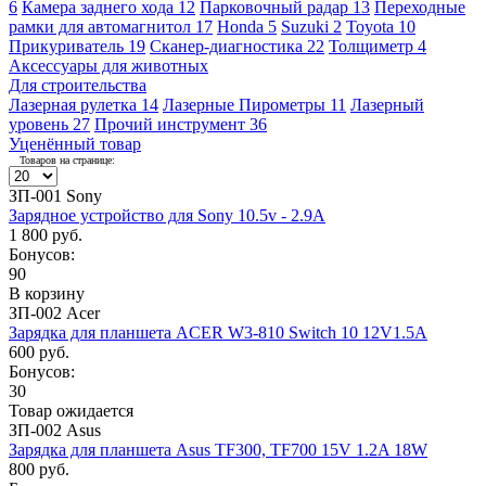
6
Камера заднего хода
12
Парковочный радар
13
Переходные
рамки для автомагнитол
17
Honda
5
Suzuki
2
Toyota
10
Прикуриватель
19
Сканер-диагностика
22
Толщиметр
4
Аксессуары для животных
Для строительства
Лазерная рулетка
14
Лазерные Пирометры
11
Лазерный
уровень
27
Прочий инструмент
36
Уценённый товар
Товаров на странице:
ЗП-001 Sony
Зарядное устройство для Sony 10.5v - 2.9A
1 800 руб.
Бонусов:
90
В корзину
ЗП-002 Acer
Зарядка для планшета ACER W3-810 Switch 10 12V1.5A
600 руб.
Бонусов:
30
Товар ожидается
ЗП-002 Asus
Зарядка для планшета Asus TF300, TF700 15V 1.2A 18W
800 руб.