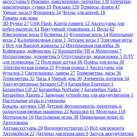
аксессуары
6
Рюкзаки, наколенники, перчатки
139
Перчатки,
наколенники, сумки
19
Рюкзаки
120
Термосы, фляги
47
Умные часы
0
Фонарики
34
Чехлы для airpods
18
Товары для дома
3D Ручки
27
USB Flash, Карты памяти
12
Аксессуары для
робот-пылесос
61
Вакуумный упаковщик
11
Весы
42
Ювелирные весы
9
Безмены
13
Кухонные весы
14
Напольные
весы
2
Калибровочные гири
1
Детские весы
1
Торговые весы
2
Всё для Ванной комнаты
12
Интерьерная наклейка
36
Кофеварки, кофемолки
12
Кронштейн ТВ и Мониторы
7
Нитратомеры, дозиметры
6
Отпугиватели, мышеловки
5
ПДУ
для телевизора
72
Полезные штуки
66
Помпа для воды
30
Электрическая помпа
25
Ручная помпа
3
Аксессуары для
бутылок
2
Светильники, лампы
27
Термометры, часы
36
Термометры
32
Часы
4
Умный дом
30
Элементы питания
34
Аккумуляторные батареи GP
4
Батарейки Energizer
1
Батарейки GP
22
Батарейки NoName
3
Батарейки Varta
1
Батарейки Xiaomi
2
Зарядные устройства для аккумуляторов
1
Настольные игры и сувениры
Бокалы, кружки
138
Детские фотоаппараты, принтеры и
радиоуправляемые машинки
22
Копилки
61
Модельки
118
Мотоциклы
16
Настольные игры
38
Прикольные вещи
41
Автотовары
Автоаксессуары
28
Видеорегистратор
15
Всё для ремонта
Автомобиля
22
Датчики давления шин
9
Запуск аккумулятора