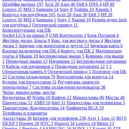
Шлейфы матриц
197
Acer
26
Asus
46
Dell
6
DNS
4
HP
40
Lenovo
35
MSI
5
Samsung
14
Sony
8
Toshiba
10
Xiaomi
3
Корпуса для ноутбуков
165
Acer
28
Asus
30
Dell
5
HP
28
Lenovo
50
MSI
4
Samsung
1
Sony
3
Xiaomi
16
Разъём аудио Jack
для ноутбука
2
Оптический привод
11
Комплектующие для ПК
Socket LGA на шарах
9
USB Контроллер
3
Блок Питания
4
Жесткие диски, Боксы
9
Бокс для жесткого диска
4
Жесткие
диски
5
Зарядки для мониторов и другое
53
Звуковая карта
6
Кнопки включения для ПК
4
Корпус для ПК
2
Материнские
платы
4
Мыши
19
Беспроводные мыши
5
Коврики для мыши
1
Проводные мыши
13
Наушники
15
Беспроводные наушники
0
Кабель для наушников
2
Проводные наушники
12
1
1
Оперативная память
9
Оптический привод
1
Полезное для ПК
23
Система охлаждения
70
Вентиляторы для корпуса
14
Кулеры для процессоров
11
Регуляторы скорости,
переходники
7
Системы охлаждения видеокарты
38
Чипы, микросхемы, мосты
Видеочипы
40
Nvidia
18
Radeon
22
Микросхемы
80
Мосты
48
Процессоры
52
AMD
16
Intel
31
Процессоры для телевизора
5
Транзисторы, Конденсаторы
14
Трафареты BGA
19
Телефоны и планшеты
Аксессуары
36
Батареи для телефонов
230
Acer
1
Asus
11
BQ
0
DEXP
3
Doogee
20
HTC
5
Huawei
34
Lenovo
14
Meizu
13
Oneplus
1
Prestigio
4
SAMSUNG
56
SONY
12
Xiaomi
30
ZTE