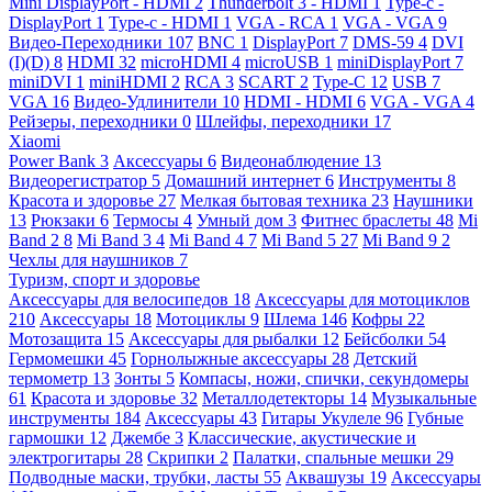
Mini DisplayPort - HDMI
2
Thunderbolt 3 - HDMI
1
Type-c -
DisplayPort
1
Type-c - HDMI
1
VGA - RCA
1
VGA - VGA
9
Видео-Переходники
107
BNC
1
DisplayPort
7
DMS-59
4
DVI
(I)(D)
8
HDMI
32
microHDMI
4
microUSB
1
miniDisplayPort
7
miniDVI
1
miniHDMI
2
RCA
3
SCART
2
Type-C
12
USB
7
VGA
16
Видео-Удлинители
10
HDMI - HDMI
6
VGA - VGA
4
Рейзеры, переходники
0
Шлейфы, переходники
17
Xiaomi
Power Bank
3
Аксессуары
6
Видеонаблюдение
13
Видеорегистратор
5
Домашний интернет
6
Инструменты
8
Красота и здоровье
27
Мелкая бытовая техника
23
Наушники
13
Рюкзаки
6
Термосы
4
Умный дом
3
Фитнес браслеты
48
Mi
Band 2
8
Mi Band 3
4
Mi Band 4
7
Mi Band 5
27
Mi Band 9
2
Чехлы для наушников
7
Туризм, спорт и здоровье
Аксессуары для велосипедов
18
Аксессуары для мотоциклов
210
Аксессуары
18
Мотоциклы
9
Шлема
146
Кофры
22
Мотозащита
15
Аксессуары для рыбалки
12
Бейсболки
54
Гермомешки
45
Горнолыжные аксессуары
28
Детский
термометр
13
Зонты
5
Компасы, ножи, спички, секундомеры
61
Красота и здоровье
32
Металлодетекторы
14
Музыкальные
инструменты
184
Аксессуары
43
Гитары Укулеле
96
Губные
гармошки
12
Джембе
3
Классические, акустические и
электрогитары
28
Скрипки
2
Палатки, спальные мешки
29
Подводные маски, трубки, ласты
55
Аквашузы
19
Аксессуары