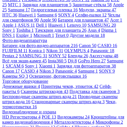
25
МТС
1
Зарядки для планшетов
5
Защитные стёкла
58
Apple
25
Samsung
17
Гидрогелевая пленка
16
Модули, экраны
47
HTC
36
Huawei
1
Samsung
6
SONY
4
Селфи-палки
12
Чехлы
для смартфонов
90
Apple
90
Батареи для планшетов
47
Acer
1
Apple
1
ASUS
11
Dell
1
Huawei
1
Lenovo
10
SAMSUNG
20
Sony
1
Toshiba
1
Тачскрин для планшета
26
Asus
4
Digma
1
DNS
1
Explay
1
Microsoft
1
Texet
0
Другие модели
18
Фото-видеоаппаратура
Батареи для фото-видео-аппаратов
216
Canon
50
CASIO
16
FUJIFILM
11
Konica
1
Nikon
31
OLYMPUS
4
Panasonic
18
Pentax
2
SAMSUNG
31
SONY
52
Бленды
26
Аксессуары
48
Всё для экшн-камер
45
Insta360
5
Dji
8
GoPro Hero
27
Samsung
1
SJCAM
6
Sony
1
Xiaomi
1
Зарядки для фотоаппаратов
38
Canon
17
CASIO
4
Nikon
3
Panasonic
4
Samsung
1
SONY
9
Камеры SQ
3
Освещение, фотовспышки
16
Торговое оборудование
Денежные ящики
4
Принтеры чеков, этикеток
42
Сейф-
пакеты
6
Сканеры штрихкодов
43
Подставка для сканеров
3
Беспроводные сканеры штрих-кода
21
Проводные сканеры
штрих-кода
16
Стационарные сканеры штрих-кода
3
Чеки,
термоэтикетки
16
Видеонаблюдение и охрана
HD Регистраторы
4
POE
13
Видеокамеры
24
Кронштейны для
камер видеонаблюдения
4
Металлодетекторы
4
Микрофоны
2