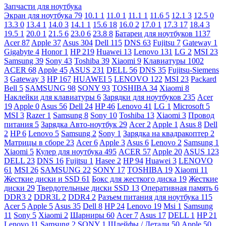
Запчасти для ноутбука
Экран для ноутбука
79
10.1
1
11.0
1
11.1
1
11.6
5
12.1
3
12.5
0
13.3
0
13.4
1
14.0
3
14.1
1
15.6
18
16.0
2
17.0
1
17.3
17
18.4
3
19.5
1
20.0
1
21.5
6
23.0
6
23.8
8
Батареи для ноутбуков
1137
Acer
87
Apple
37
Asus
304
Dell
115
DNS
63
Fujitsu
7
Gateway
1
Gigabyte
4
Honor
1
HP
219
Huawei
13
Lenovo
131
LG
2
MSI
23
Samsung
39
Sony
43
Toshiba
39
Xiaomi
9
Клавиатуры
1002
ACER
68
Apple
45
ASUS
231
DELL
56
DNS
35
Fujitsu-Siemens
3
Gateway
3
HP
167
HUAWEI
5
LENOVO
122
MSI
23
Packard
Bell
5
SAMSUNG
98
SONY
93
TOSHIBA
34
Xiaomi
8
Наклейки для клавиатуры
6
Зарядки для ноутбуков
235
Acer
19
Apple
0
Asus
56
Dell
24
HP
46
Lenovo
41
LG
1
Microsoft
5
MSI
3
Razer
1
Samsung
8
Sony
10
Toshiba
13
Xiaomi
3
Провод
питания
5
Зарядка Авто-ноутбук
29
Acer
2
Apple
1
Asus
8
Dell
2
HP
6
Lenovo
5
Samsung
2
Sony
1
Зарядка на квадракоптер
2
Матрицы в сборе
23
Acer
6
Apple
3
Asus
6
Lenovo
2
Samsung
1
Xiaomi
5
Кулер для ноутбука
495
ACER
57
Apple
20
ASUS
123
DELL
23
DNS
16
Fujitsu
1
Hasee
2
HP
94
Huawei
3
LENOVO
61
MSI
26
SAMSUNG
22
SONY
17
TOSHIBA
19
Xiaomi
11
Жесткие диски и SSD
61
Бокс для жесткого диска
19
Жесткие
диски
29
Твердотельные диски SSD
13
Оперативная память
6
DDR3
2
DDR3L
2
DDR4
2
Разъем питания для ноутбука
115
Acer
5
Apple
5
Asus
35
Dell
8
HP
24
Lenovo
19
Msi
1
Samsung
11
Sony
5
Xiaomi
2
Шарниры
60
Acer
7
Asus
17
DELL
1
HP
21
Lenovo
11
Samsung
2
SONY
1
Шлейфы / Детали
50
Apple
50