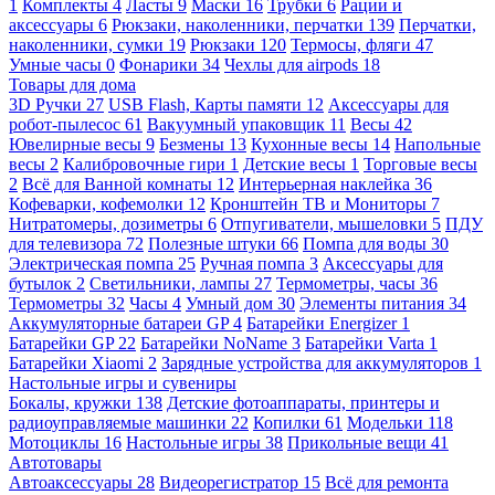
1
Комплекты
4
Ласты
9
Маски
16
Трубки
6
Рации и
аксессуары
6
Рюкзаки, наколенники, перчатки
139
Перчатки,
наколенники, сумки
19
Рюкзаки
120
Термосы, фляги
47
Умные часы
0
Фонарики
34
Чехлы для airpods
18
Товары для дома
3D Ручки
27
USB Flash, Карты памяти
12
Аксессуары для
робот-пылесос
61
Вакуумный упаковщик
11
Весы
42
Ювелирные весы
9
Безмены
13
Кухонные весы
14
Напольные
весы
2
Калибровочные гири
1
Детские весы
1
Торговые весы
2
Всё для Ванной комнаты
12
Интерьерная наклейка
36
Кофеварки, кофемолки
12
Кронштейн ТВ и Мониторы
7
Нитратомеры, дозиметры
6
Отпугиватели, мышеловки
5
ПДУ
для телевизора
72
Полезные штуки
66
Помпа для воды
30
Электрическая помпа
25
Ручная помпа
3
Аксессуары для
бутылок
2
Светильники, лампы
27
Термометры, часы
36
Термометры
32
Часы
4
Умный дом
30
Элементы питания
34
Аккумуляторные батареи GP
4
Батарейки Energizer
1
Батарейки GP
22
Батарейки NoName
3
Батарейки Varta
1
Батарейки Xiaomi
2
Зарядные устройства для аккумуляторов
1
Настольные игры и сувениры
Бокалы, кружки
138
Детские фотоаппараты, принтеры и
радиоуправляемые машинки
22
Копилки
61
Модельки
118
Мотоциклы
16
Настольные игры
38
Прикольные вещи
41
Автотовары
Автоаксессуары
28
Видеорегистратор
15
Всё для ремонта