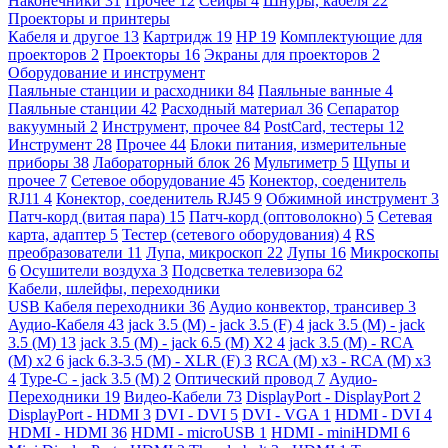
Наконечники
31
Прочее
12
Сейфы
4
Шнуры, кабеля
22
Проекторы и принтеры
Кабеля и другое
13
Картридж
19
HP
19
Комплектующие для
проекторов
2
Проекторы
16
Экраны для проекторов
2
Оборудование и инструмент
Паяльные станции и расходники
84
Паяльные ванные
4
Паяльные станции
42
Расходный материал
36
Сепаратор
вакуумный
2
Инструмент, прочее
84
PostCard, тестеры
12
Инструмент
28
Прочее
44
Блоки питания, измерительные
приборы
38
Лабораторный блок
26
Мультиметр
5
Щупы и
прочее
7
Сетевое оборудование
45
Конектор, соеденитель
RJ11
4
Конектор, соеденитель RJ45
9
Обжимной инструмент
3
Патч-корд (витая пара)
15
Патч-корд (оптоволокно)
5
Сетевая
карта, адаптер
5
Тестер (сетевого оборудования)
4
RS
преобразователи
11
Лупа, микроскоп
22
Лупы
16
Микроскопы
6
Осушители воздуха
3
Подсветка телевизора
62
Кабели, шлейфы, переходники
USB Кабеля переходники
36
Аудио конвектор, трансивер
3
Аудио-Кабеля
43
jack 3.5 (M) - jack 3.5 (F)
4
jack 3.5 (M) - jack
3.5 (M)
13
jack 3.5 (M) - jack 6.5 (M) X2
4
jack 3.5 (M) - RCA
(M) x2
6
jack 6.3-3.5 (M) - XLR (F)
3
RCA (M) x3 - RCA (M) x3
4
Type-C - jack 3.5 (M)
2
Оптический провод
7
Аудио-
Переходники
19
Видео-Кабели
73
DisplayPort - DisplayPort
2
DisplayPort - HDMI
3
DVI - DVI
5
DVI - VGA
1
HDMI - DVI
4
HDMI - HDMI
36
HDMI - microUSB
1
HDMI - miniHDMI
6