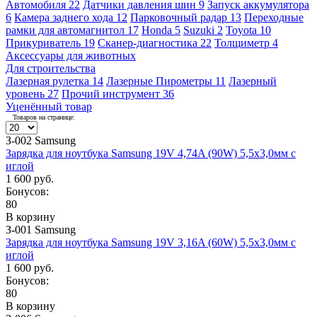
Автомобиля
22
Датчики давления шин
9
Запуск аккумулятора
6
Камера заднего хода
12
Парковочный радар
13
Переходные
рамки для автомагнитол
17
Honda
5
Suzuki
2
Toyota
10
Прикуриватель
19
Сканер-диагностика
22
Толщиметр
4
Аксессуары для животных
Для строительства
Лазерная рулетка
14
Лазерные Пирометры
11
Лазерный
уровень
27
Прочий инструмент
36
Уценённый товар
Товаров на странице:
З-002 Samsung
Зарядка для ноутбука Samsung 19V 4,74A (90W) 5,5x3,0мм с
иглой
1 600 руб.
Бонусов:
80
В корзину
З-001 Samsung
Зарядка для ноутбука Samsung 19V 3,16A (60W) 5,5x3,0мм с
иглой
1 600 руб.
Бонусов:
80
В корзину