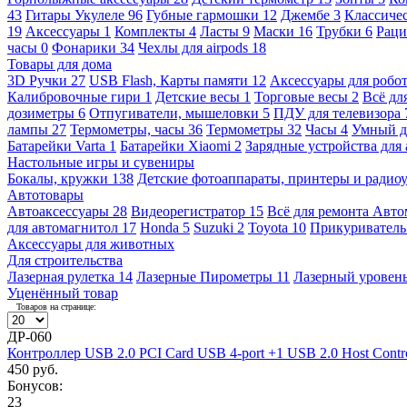
43
Гитары Укулеле
96
Губные гармошки
12
Джембе
3
Классичес
19
Аксессуары
1
Комплекты
4
Ласты
9
Маски
16
Трубки
6
Раци
часы
0
Фонарики
34
Чехлы для airpods
18
Товары для дома
3D Ручки
27
USB Flash, Карты памяти
12
Аксессуары для робо
Калибровочные гири
1
Детские весы
1
Торговые весы
2
Всё дл
дозиметры
6
Отпугиватели, мышеловки
5
ПДУ для телевизора
лампы
27
Термометры, часы
36
Термометры
32
Часы
4
Умный 
Батарейки Varta
1
Батарейки Xiaomi
2
Зарядные устройства для
Настольные игры и сувениры
Бокалы, кружки
138
Детские фотоаппараты, принтеры и ради
Автотовары
Автоаксессуары
28
Видеорегистратор
15
Всё для ремонта Авт
для автомагнитол
17
Honda
5
Suzuki
2
Toyota
10
Прикуривател
Аксессуары для животных
Для строительства
Лазерная рулетка
14
Лазерные Пирометры
11
Лазерный уровен
Уценённый товар
Товаров на странице:
ДР-060
Контроллер USB 2.0 PCI Card USB 4-port +1 USB 2.0 Host Contro
450 руб.
Бонусов:
23