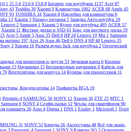
0.0
1
21.5
6
23.0
6
23.8
8
Батареи для ноутбуков
1137
Acer
87
Sony
43
Toshiba
39
Xiaomi
9
Клавиатуры
1002
ACER
68
Apple
45
ONY
93
TOSHIBA
34
Xiaomi
8
Наклейки для клавиатуры
6
hiba
13
Xiaomi
3
Провод питания
5
Зарядка Авто-ноутбук
29
Lenovo
2
Samsung
1
Xiaomi
5
Кулер для ноутбука
495
ACER
57
Xiaomi
11
Жесткие диски и SSD
61
Бокс для жесткого диска
19
115
Acer
5
Apple
5
Asus
35
Dell
8
HP
24
Lenovo
19
Msi
1
Samsung
ы матриц
197
Acer
26
Asus
46
Dell
6
DNS
4
HP
40
Lenovo
35
Sony
3
Xiaomi
16
Разъём аудио Jack для ноутбука
2
Оптический
Зарядки для мониторов и другое
53
Звуковая карта
6
Кнопки
 мыши
13
Наушники
15
Беспроводные наушники
0
Кабель для
я
70
Вентиляторы для корпуса
14
Кулеры для процессоров
11
нзисторы, Конденсаторы
14
Трафареты BGA
19
1
Prestigio
4
SAMSUNG
56
SONY
12
Xiaomi
30
ZTE
25
МТС
1
Samsung
6
SONY
4
Селфи-палки
12
Чехлы для смартфонов
90
для планшета
26
Asus
4
Digma
1
DNS
1
Explay
1
Microsoft
1
Texet
AMSUNG
31
SONY
52
Бленды
26
Аксессуары
48
Всё для экшн-
kon
3
Panasonic
4
Samsung
1
SONY
9
Камеры SQ
3
Освещение,