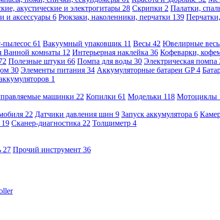
кие, акустические и электрогитары
28
Скрипки
2
Палатки, спа
и и аксессуары
6
Рюкзаки, наколенники, перчатки
139
Перчатки
т-пылесос
61
Вакуумный упаковщик
11
Весы
42
Ювелирные вес
я Ванной комнаты
12
Интерьерная наклейка
36
Кофеварки, кофе
72
Полезные штуки
66
Помпа для воды
30
Электрическая помпа
дом
30
Элементы питания
34
Аккумуляторные батареи GP
4
Бата
 аккумуляторов
1
оуправляемые машинки
22
Копилки
61
Модельки
118
Мотоциклы
омобиля
22
Датчики давления шин
9
Запуск аккумулятора
6
Камер
ь
19
Сканер-диагностика
22
Толщиметр
4
ь
27
Прочий инструмент
36
ller