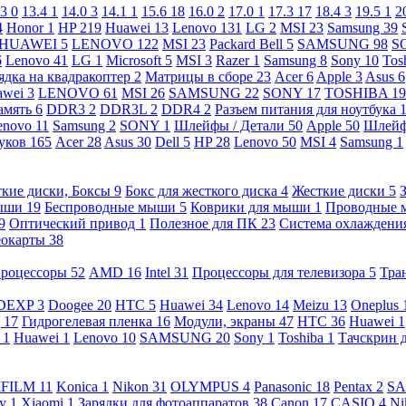
.3
0
13.4
1
14.0
3
14.1
1
15.6
18
16.0
2
17.0
1
17.3
17
18.4
3
19.5
1
2
4
Honor
1
HP
219
Huawei
13
Lenovo
131
LG
2
MSI
23
Samsung
39
HUAWEI
5
LENOVO
122
MSI
23
Packard Bell
5
SAMSUNG
98
S
6
Lenovo
41
LG
1
Microsoft
5
MSI
3
Razer
1
Samsung
8
Sony
10
Tos
ядка на квадракоптер
2
Матрицы в сборе
23
Acer
6
Apple
3
Asus
6
awei
3
LENOVO
61
MSI
26
SAMSUNG
22
SONY
17
TOSHIBA
19
амять
6
DDR3
2
DDR3L
2
DDR4
2
Разъем питания для ноутбука
enovo
11
Samsung
2
SONY
1
Шлейфы / Детали
50
Apple
50
Шлейф
буков
165
Acer
28
Asus
30
Dell
5
HP
28
Lenovo
50
MSI
4
Samsung
1
кие диски, Боксы
9
Бокс для жесткого диска
4
Жесткие диски
5
ыши
19
Беспроводные мыши
5
Коврики для мыши
1
Проводные
9
Оптический привод
1
Полезное для ПК
23
Система охлаждени
еокарты
38
роцессоры
52
AMD
16
Intel
31
Процессоры для телевизора
5
Тра
DEXP
3
Doogee
20
HTC
5
Huawei
34
Lenovo
14
Meizu
13
Oneplus
g
17
Гидрогелевая пленка
16
Модули, экраны
47
HTC
36
Huawei
1
l
1
Huawei
1
Lenovo
10
SAMSUNG
20
Sony
1
Toshiba
1
Тачскрин 
IFILM
11
Konica
1
Nikon
31
OLYMPUS
4
Panasonic
18
Pentax
2
S
ny
1
Xiaomi
1
Зарядки для фотоаппаратов
38
Canon
17
CASIO
4
Ni