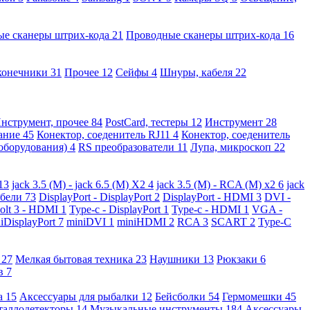
ые сканеры штрих-кода
21
Проводные сканеры штрих-кода
16
конечники
31
Прочее
12
Сейфы
4
Шнуры, кабеля
22
нструмент, прочее
84
PostCard, тестеры
12
Инструмент
28
вание
45
Конектор, соеденитель RJ11
4
Конектор, соеденитель
 оборудования)
4
RS преобразователи
11
Лупа, микроскоп
22
13
jack 3.5 (M) - jack 6.5 (M) X2
4
jack 3.5 (M) - RCA (M) x2
6
jack
абели
73
DisplayPort - DisplayPort
2
DisplayPort - HDMI
3
DVI -
olt 3 - HDMI
1
Type-c - DisplayPort
1
Type-c - HDMI
1
VGA -
iDisplayPort
7
miniDVI
1
miniHDMI
2
RCA
3
SCART
2
Type-C
е
27
Мелкая бытовая техника
23
Наушники
13
Рюкзаки
6
ов
7
а
15
Аксессуары для рыбалки
12
Бейсболки
54
Гермомешки
45
таллодетекторы
14
Музыкальные инструменты
184
Аксессуары