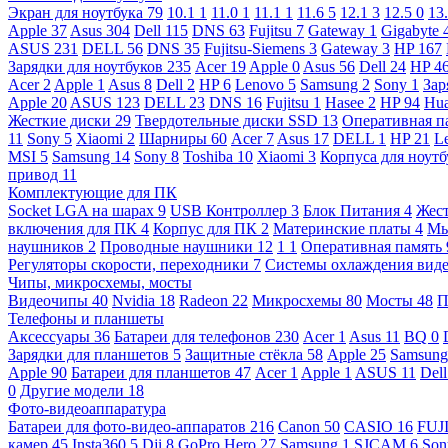
Экран для ноутбука
79
10.1
1
11.0
1
11.1
1
11.6
5
12.1
3
12.5
0
13
Apple
37
Asus
304
Dell
115
DNS
63
Fujitsu
7
Gateway
1
Gigabyte
ASUS
231
DELL
56
DNS
35
Fujitsu-Siemens
3
Gateway
3
HP
167
Зарядки для ноутбуков
235
Acer
19
Apple
0
Asus
56
Dell
24
HP
4
Acer
2
Apple
1
Asus
8
Dell
2
HP
6
Lenovo
5
Samsung
2
Sony
1
Зар
Apple
20
ASUS
123
DELL
23
DNS
16
Fujitsu
1
Hasee
2
HP
94
Hu
Жесткие диски
29
Твердотельные диски SSD
13
Оперативная п
11
Sony
5
Xiaomi
2
Шарниры
60
Acer
7
Asus
17
DELL
1
HP
21
L
MSI
5
Samsung
14
Sony
8
Toshiba
10
Xiaomi
3
Корпуса для ноут
привод
11
Комплектующие для ПК
Socket LGA на шарах
9
USB Контроллер
3
Блок Питания
4
Жест
включения для ПК
4
Корпус для ПК
2
Материнские платы
4
М
наушников
2
Проводные наушники
12
1
1
Оперативная память
Регуляторы скорости, переходники
7
Системы охлаждения вид
Чипы, микросхемы, мосты
Видеочипы
40
Nvidia
18
Radeon
22
Микросхемы
80
Мосты
48
П
Телефоны и планшеты
Аксессуары
36
Батареи для телефонов
230
Acer
1
Asus
11
BQ
0
Зарядки для планшетов
5
Защитные стёкла
58
Apple
25
Samsun
Apple
90
Батареи для планшетов
47
Acer
1
Apple
1
ASUS
11
Del
0
Другие модели
18
Фото-видеоаппаратура
Батареи для фото-видео-аппаратов
216
Canon
50
CASIO
16
FUJ
камер
45
Insta360
5
Dji
8
GoPro Hero
27
Samsung
1
SJCAM
6
So