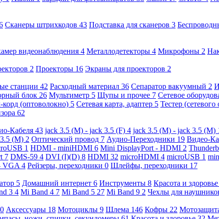
6
Сканеры штрихкодов
43
Подставка для сканеров
3
Беспроводн
камер видеонаблюдения
4
Металлодетекторы
4
Микрофоны
2
На
оекторов
2
Проекторы
16
Экраны для проекторов
2
ые станции
42
Расходный материал
36
Сепаратор вакуумный
2
И
орный блок
26
Мультиметр
5
Щупы и прочее
7
Сетевое оборудо
-корд (оптоволокно)
5
Сетевая карта, адаптер
5
Тестер (сетевого
изора
62
ио-Кабеля
43
jack 3.5 (M) - jack 3.5 (F)
4
jack 3.5 (M) - jack 3.5 (M)
 3.5 (M)
2
Оптический провод
7
Аудио-Переходники
19
Видео-К
croUSB
1
HDMI - miniHDMI
6
Mini DisplayPort - HDMI
2
Thunderb
rt
7
DMS-59
4
DVI (I)(D)
8
HDMI
32
microHDMI
4
microUSB
1
min
- VGA
4
Рейзеры, переходники
0
Шлейфы, переходники
17
ратор
5
Домашний интернет
6
Инструменты
8
Красота и здоровь
nd 3
4
Mi Band 4
7
Mi Band 5
27
Mi Band 9
2
Чехлы для наушник
0
Аксессуары
18
Мотоциклы
9
Шлема
146
Кофры
22
Мотозащит
мпасы, ножи, спички, секундомеры
61
Красота и здоровье
32
Ме