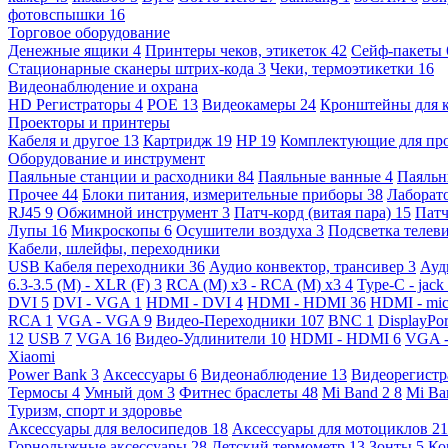
фотовспышки
16
Торговое оборудование
Денежные ящики
4
Принтеры чеков, этикеток
42
Сейф-пакеты
Стационарные сканеры штрих-кода
3
Чеки, термоэтикетки
16
Видеонаблюдение и охрана
HD Регистраторы
4
POE
13
Видеокамеры
24
Кронштейны для 
Проекторы и принтеры
Кабеля и другое
13
Картридж
19
HP
19
Комплектующие для пр
Оборудование и инструмент
Паяльные станции и расходники
84
Паяльные ванные
4
Паяльн
Прочее
44
Блоки питания, измерительные приборы
38
Лаборат
RJ45
9
Обжимной инструмент
3
Патч-корд (витая пара)
15
Патч
Лупы
16
Микроскопы
6
Осушители воздуха
3
Подсветка телев
Кабели, шлейфы, переходники
USB Кабеля переходники
36
Аудио конвектор, трансивер
3
Ауд
6.3-3.5 (M) - XLR (F)
3
RCA (M) x3 - RCA (M) x3
4
Type-C - jack
DVI
5
DVI - VGA
1
HDMI - DVI
4
HDMI - HDMI
36
HDMI - mi
RCA
1
VGA - VGA
9
Видео-Переходники
107
BNC
1
DisplayPo
12
USB
7
VGA
16
Видео-Удлинители
10
HDMI - HDMI
6
VGA 
Xiaomi
Power Bank
3
Аксессуары
6
Видеонаблюдение
13
Видеорегист
Термосы
4
Умный дом
3
Фитнес браслеты
48
Mi Band 2
8
Mi Ba
Туризм, спорт и здоровье
Аксессуары для велосипедов
18
Аксессуары для мотоциклов
21
Горнолыжные аксессуары
28
Детский термометр
13
Зонты
5
Ко