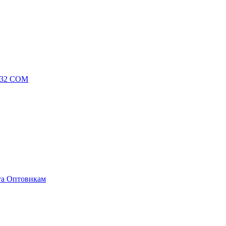
232 COM
та
Оптовикам