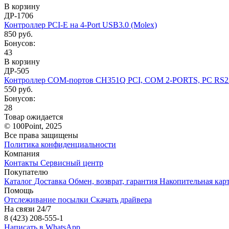
В корзину
ДР-1706
Контроллер PCI-E на 4-Port USB3.0 (Molex)
850 руб.
Бонусов:
43
В корзину
ДР-505
Контроллер COM-портов CH351Q PCI, COM 2-PORTS, PC RS
550 руб.
Бонусов:
28
Товар ожидается
© 100Point, 2025
Все права защищены
Политика конфиденциальности
Компания
Контакты
Сервисный центр
Покупателю
Каталог
Доставка
Обмен, возврат, гарантия
Накопительная кар
Помощь
Отслеживание посылки
Скачать драйвера
На связи 24/7
8 (423) 208-555-1
Написать в WhatsApp