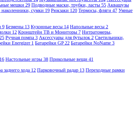
льные мешки
29
Подводные маски, трубки, ласты
55
Аквашузы
, наколенники, сумки
19
Рюкзаки
120
Термосы, фляги
47
Умные
ы
9
Безмены
13
Кухонные весы
14
Напольные весы
2
молки
12
Кронштейн ТВ и Мониторы
7
Нитратомеры,
25
Ручная помпа
3
Аксессуары для бутылок
2
Светильники,
рейки Energizer
1
Батарейки GP
22
Батарейки NoName
3
16
Настольные игры
38
Прикольные вещи
41
а заднего хода
12
Парковочный радар
13
Переходные рамки