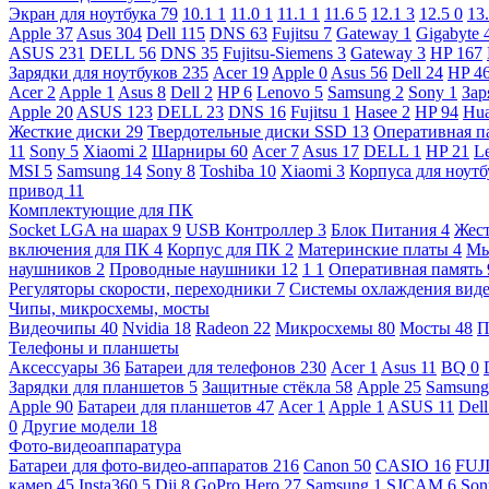
Экран для ноутбука
79
10.1
1
11.0
1
11.1
1
11.6
5
12.1
3
12.5
0
13
Apple
37
Asus
304
Dell
115
DNS
63
Fujitsu
7
Gateway
1
Gigabyte
ASUS
231
DELL
56
DNS
35
Fujitsu-Siemens
3
Gateway
3
HP
167
Зарядки для ноутбуков
235
Acer
19
Apple
0
Asus
56
Dell
24
HP
4
Acer
2
Apple
1
Asus
8
Dell
2
HP
6
Lenovo
5
Samsung
2
Sony
1
Зар
Apple
20
ASUS
123
DELL
23
DNS
16
Fujitsu
1
Hasee
2
HP
94
Hu
Жесткие диски
29
Твердотельные диски SSD
13
Оперативная п
11
Sony
5
Xiaomi
2
Шарниры
60
Acer
7
Asus
17
DELL
1
HP
21
L
MSI
5
Samsung
14
Sony
8
Toshiba
10
Xiaomi
3
Корпуса для ноут
привод
11
Комплектующие для ПК
Socket LGA на шарах
9
USB Контроллер
3
Блок Питания
4
Жест
включения для ПК
4
Корпус для ПК
2
Материнские платы
4
М
наушников
2
Проводные наушники
12
1
1
Оперативная память
Регуляторы скорости, переходники
7
Системы охлаждения вид
Чипы, микросхемы, мосты
Видеочипы
40
Nvidia
18
Radeon
22
Микросхемы
80
Мосты
48
П
Телефоны и планшеты
Аксессуары
36
Батареи для телефонов
230
Acer
1
Asus
11
BQ
0
Зарядки для планшетов
5
Защитные стёкла
58
Apple
25
Samsun
Apple
90
Батареи для планшетов
47
Acer
1
Apple
1
ASUS
11
Del
0
Другие модели
18
Фото-видеоаппаратура
Батареи для фото-видео-аппаратов
216
Canon
50
CASIO
16
FUJ
камер
45
Insta360
5
Dji
8
GoPro Hero
27
Samsung
1
SJCAM
6
So