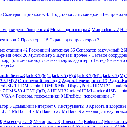
6
Сканеры штрихкодов
43
Подставка для сканеров
3
Беспроводн
камер видеонаблюдения
4
Металлодетекторы
4
Микрофоны
2
На
оекторов
2
Проекторы
16
Экраны для проекторов
2
ые станции
42
Расходный материал
36
Сепаратор вакуумный
2
И
орный блок
26
Мультиметр
5
Щупы и прочее
7
Сетевое оборудо
-корд (оптоволокно)
5
Сетевая карта, адаптер
5
Тестер (сетевого
изора
62
ио-Кабеля
43
jack 3.5 (M) - jack 3.5 (F)
4
jack 3.5 (M) - jack 3.5 (M)
 3.5 (M)
2
Оптический провод
7
Аудио-Переходники
19
Видео-К
croUSB
1
HDMI - miniHDMI
6
Mini DisplayPort - HDMI
2
Thunderb
rt
7
DMS-59
4
DVI (I)(D)
8
HDMI
32
microHDMI
4
microUSB
1
min
- VGA
4
Рейзеры, переходники
0
Шлейфы, переходники
17
ратор
5
Домашний интернет
6
Инструменты
8
Красота и здоровь
nd 3
4
Mi Band 4
7
Mi Band 5
27
Mi Band 9
2
Чехлы для наушник
0
Аксессуары
18
Мотоциклы
9
Шлема
146
Кофры
22
Мотозащит
мпасы, ножи, спички, секундомеры
61
Красота и здоровье
32
Ме