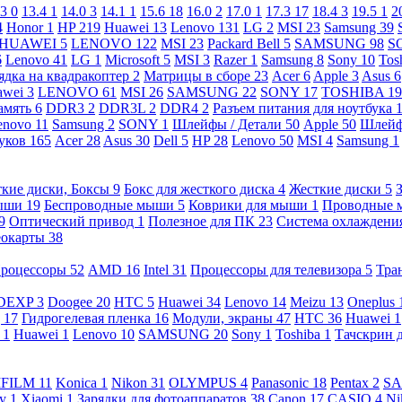
.3
0
13.4
1
14.0
3
14.1
1
15.6
18
16.0
2
17.0
1
17.3
17
18.4
3
19.5
1
2
4
Honor
1
HP
219
Huawei
13
Lenovo
131
LG
2
MSI
23
Samsung
39
HUAWEI
5
LENOVO
122
MSI
23
Packard Bell
5
SAMSUNG
98
S
6
Lenovo
41
LG
1
Microsoft
5
MSI
3
Razer
1
Samsung
8
Sony
10
Tos
ядка на квадракоптер
2
Матрицы в сборе
23
Acer
6
Apple
3
Asus
6
awei
3
LENOVO
61
MSI
26
SAMSUNG
22
SONY
17
TOSHIBA
19
амять
6
DDR3
2
DDR3L
2
DDR4
2
Разъем питания для ноутбука
enovo
11
Samsung
2
SONY
1
Шлейфы / Детали
50
Apple
50
Шлейф
буков
165
Acer
28
Asus
30
Dell
5
HP
28
Lenovo
50
MSI
4
Samsung
1
кие диски, Боксы
9
Бокс для жесткого диска
4
Жесткие диски
5
ыши
19
Беспроводные мыши
5
Коврики для мыши
1
Проводные
9
Оптический привод
1
Полезное для ПК
23
Система охлаждени
еокарты
38
роцессоры
52
AMD
16
Intel
31
Процессоры для телевизора
5
Тра
DEXP
3
Doogee
20
HTC
5
Huawei
34
Lenovo
14
Meizu
13
Oneplus
g
17
Гидрогелевая пленка
16
Модули, экраны
47
HTC
36
Huawei
1
l
1
Huawei
1
Lenovo
10
SAMSUNG
20
Sony
1
Toshiba
1
Тачскрин 
IFILM
11
Konica
1
Nikon
31
OLYMPUS
4
Panasonic
18
Pentax
2
S
ny
1
Xiaomi
1
Зарядки для фотоаппаратов
38
Canon
17
CASIO
4
Ni