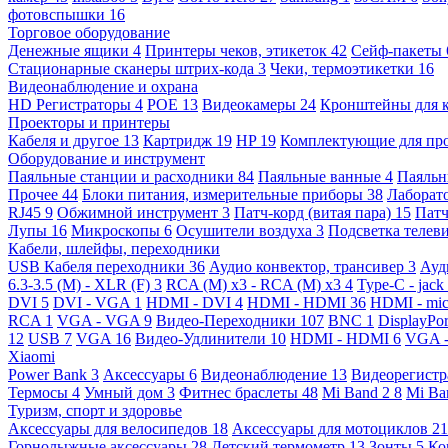
фотовспышки
16
Торговое оборудование
Денежные ящики
4
Принтеры чеков, этикеток
42
Сейф-пакеты
Стационарные сканеры штрих-кода
3
Чеки, термоэтикетки
16
Видеонаблюдение и охрана
HD Регистраторы
4
POE
13
Видеокамеры
24
Кронштейны для 
Проекторы и принтеры
Кабеля и другое
13
Картридж
19
HP
19
Комплектующие для пр
Оборудование и инструмент
Паяльные станции и расходники
84
Паяльные ванные
4
Паяльн
Прочее
44
Блоки питания, измерительные приборы
38
Лаборат
RJ45
9
Обжимной инструмент
3
Патч-корд (витая пара)
15
Патч
Лупы
16
Микроскопы
6
Осушители воздуха
3
Подсветка телев
Кабели, шлейфы, переходники
USB Кабеля переходники
36
Аудио конвектор, трансивер
3
Ауд
6.3-3.5 (M) - XLR (F)
3
RCA (M) x3 - RCA (M) x3
4
Type-C - jack
DVI
5
DVI - VGA
1
HDMI - DVI
4
HDMI - HDMI
36
HDMI - mi
RCA
1
VGA - VGA
9
Видео-Переходники
107
BNC
1
DisplayPo
12
USB
7
VGA
16
Видео-Удлинители
10
HDMI - HDMI
6
VGA 
Xiaomi
Power Bank
3
Аксессуары
6
Видеонаблюдение
13
Видеорегист
Термосы
4
Умный дом
3
Фитнес браслеты
48
Mi Band 2
8
Mi Ba
Туризм, спорт и здоровье
Аксессуары для велосипедов
18
Аксессуары для мотоциклов
21
Горнолыжные аксессуары
28
Детский термометр
13
Зонты
5
Ко