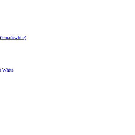
(белый/white)
s White