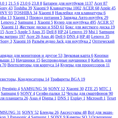
0.0
1
21.5
6
23.0
6
23.8
8
Батареи для ноутбуков
1137
Acer
87
Sony
43
Toshiba
39
Xiaomi
9
Клавиатуры
1002
ACER
68
Apple
45
ONY
93
TOSHIBA
34
Xiaomi
8
Наклейки для клавиатуры
6
hiba
13
Xiaomi
3
Провод питания
5
Зарядка Авто-ноутбук
29
Lenovo
2
Samsung
1
Xiaomi
5
Кулер для ноутбука
495
ACER
57
Xiaomi
11
Жесткие диски и SSD
61
Бокс для жесткого диска
19
115
Acer
5
Apple
5
Asus
35
Dell
8
HP
24
Lenovo
19
Msi
1
Samsung
ы матриц
197
Acer
26
Asus
46
Dell
6
DNS
4
HP
40
Lenovo
35
Sony
3
Xiaomi
16
Разъём аудио Jack для ноутбука
2
Оптический
Зарядки для мониторов и другое
53
Звуковая карта
6
Кнопки
 мыши
13
Наушники
15
Беспроводные наушники
0
Кабель для
я
70
Вентиляторы для корпуса
14
Кулеры для процессоров
11
нзисторы, Конденсаторы
14
Трафареты BGA
19
1
Prestigio
4
SAMSUNG
56
SONY
12
Xiaomi
30
ZTE
25
МТС
1
Samsung
6
SONY
4
Селфи-палки
12
Чехлы для смартфонов
90
для планшета
26
Asus
4
Digma
1
DNS
1
Explay
1
Microsoft
1
Texet
AMSUNG
31
SONY
52
Бленды
26
Аксессуары
48
Всё для экшн-
kon
3
Panasonic
4
Samsung
1
SONY
9
Камеры SQ
3
Освещение,