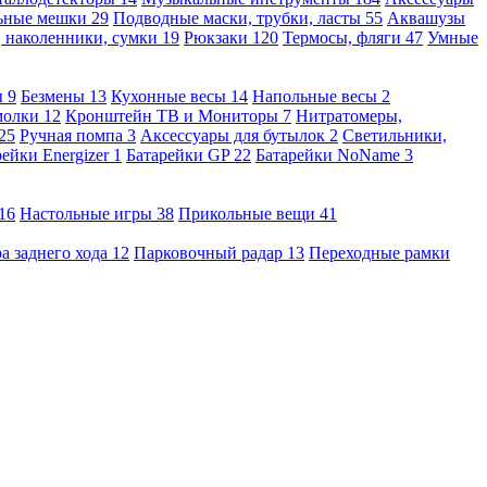
льные мешки
29
Подводные маски, трубки, ласты
55
Аквашузы
, наколенники, сумки
19
Рюкзаки
120
Термосы, фляги
47
Умные
ы
9
Безмены
13
Кухонные весы
14
Напольные весы
2
молки
12
Кронштейн ТВ и Мониторы
7
Нитратомеры,
25
Ручная помпа
3
Аксессуары для бутылок
2
Светильники,
рейки Energizer
1
Батарейки GP
22
Батарейки NoName
3
16
Настольные игры
38
Прикольные вещи
41
а заднего хода
12
Парковочный радар
13
Переходные рамки