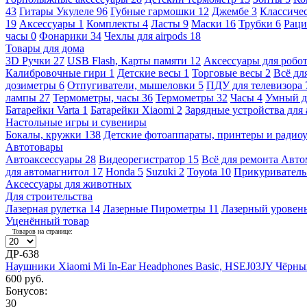
43
Гитары Укулеле
96
Губные гармошки
12
Джембе
3
Классичес
19
Аксессуары
1
Комплекты
4
Ласты
9
Маски
16
Трубки
6
Раци
часы
0
Фонарики
34
Чехлы для airpods
18
Товары для дома
3D Ручки
27
USB Flash, Карты памяти
12
Аксессуары для робо
Калибровочные гири
1
Детские весы
1
Торговые весы
2
Всё дл
дозиметры
6
Отпугиватели, мышеловки
5
ПДУ для телевизора
лампы
27
Термометры, часы
36
Термометры
32
Часы
4
Умный 
Батарейки Varta
1
Батарейки Xiaomi
2
Зарядные устройства для
Настольные игры и сувениры
Бокалы, кружки
138
Детские фотоаппараты, принтеры и ради
Автотовары
Автоаксессуары
28
Видеорегистратор
15
Всё для ремонта Авт
для автомагнитол
17
Honda
5
Suzuki
2
Toyota
10
Прикуривател
Аксессуары для животных
Для строительства
Лазерная рулетка
14
Лазерные Пирометры
11
Лазерный уровен
Уценённый товар
Товаров на странице:
ДР-638
Наушники Xiaomi Mi In-Ear Headphones Basic, HSEJ03JY Чёрн
600 руб.
Бонусов:
30