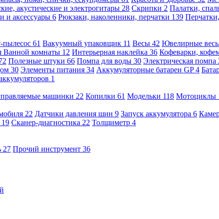
кие, акустические и электрогитары
28
Скрипки
2
Палатки, спа
и и аксессуары
6
Рюкзаки, наколенники, перчатки
139
Перчатки
т-пылесос
61
Вакуумный упаковщик
11
Весы
42
Ювелирные вес
я Ванной комнаты
12
Интерьерная наклейка
36
Кофеварки, кофе
72
Полезные штуки
66
Помпа для воды
30
Электрическая помпа
дом
30
Элементы питания
34
Аккумуляторные батареи GP
4
Бата
 аккумуляторов
1
оуправляемые машинки
22
Копилки
61
Модельки
118
Мотоциклы
омобиля
22
Датчики давления шин
9
Запуск аккумулятора
6
Камер
ь
19
Сканер-диагностика
22
Толщиметр
4
ь
27
Прочий инструмент
36
ый