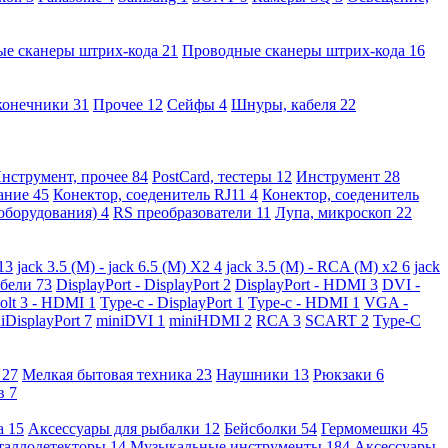
ые сканеры штрих-кода
21
Проводные сканеры штрих-кода
16
конечники
31
Прочее
12
Сейфы
4
Шнуры, кабеля
22
нструмент, прочее
84
PostCard, тестеры
12
Инструмент
28
вание
45
Конектор, соеденитель RJ11
4
Конектор, соеденитель
 оборудования)
4
RS преобразователи
11
Лупа, микроскоп
22
13
jack 3.5 (M) - jack 6.5 (M) X2
4
jack 3.5 (M) - RCA (M) x2
6
jack
абели
73
DisplayPort - DisplayPort
2
DisplayPort - HDMI
3
DVI -
olt 3 - HDMI
1
Type-c - DisplayPort
1
Type-c - HDMI
1
VGA -
iDisplayPort
7
miniDVI
1
miniHDMI
2
RCA
3
SCART
2
Type-C
е
27
Мелкая бытовая техника
23
Наушники
13
Рюкзаки
6
ов
7
а
15
Аксессуары для рыбалки
12
Бейсболки
54
Гермомешки
45
таллодетекторы
14
Музыкальные инструменты
184
Аксессуары