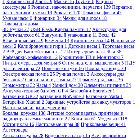
1
Комплекты
4
Ласты
9
Маски
16
Трубки
6
Рации и
аксессуары
6
Рюкзаки, наколенники, перчатки
139
Перчатки,
наколенники, сумки
19
Рюкзаки
120
Термосы, фляги
47
Умные часы
0
Фонарики
34
Чехлы для airpods
18
Товары для дома
3D Ручки
27
USB Flash, Карты памяти
12
Аксессуары для
робот-пылесос
61
Вакуумный упаковщик
11
Весы
42
Ювелирные весы
9
Безмены
13
Кухонные весы
14
Напольные
весы
2
Калибровочные гири
1
Детские весы
1
Торговые весы
2
Всё для Ванной комнаты
12
Интерьерная наклейка
36
Кофеварки, кофемолки
12
Кронштейн ТВ и Мониторы
7
Нитратомеры, дозиметры
6
Отпугиватели, мышеловки
5
ПДУ
для телевизора
72
Полезные штуки
66
Помпа для воды
30
Электрическая помпа
25
Ручная помпа
3
Аксессуары для
бутылок
2
Светильники, лампы
27
Термометры, часы
36
Термометры
32
Часы
4
Умный дом
30
Элементы питания
34
Аккумуляторные батареи GP
4
Батарейки Energizer
1
Батарейки GP
22
Батарейки NoName
3
Батарейки Varta
1
Батарейки Xiaomi
2
Зарядные устройства для аккумуляторов
1
Настольные игры и сувениры
Бокалы, кружки
138
Детские фотоаппараты, принтеры и
радиоуправляемые машинки
22
Копилки
61
Модельки
118
Мотоциклы
16
Настольные игры
38
Прикольные вещи
41
Автотовары
Автоаксессуары
28
Видеорегистратор
15
Всё для ремонта