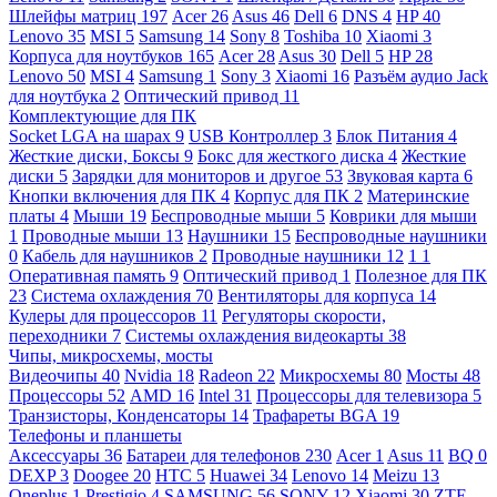
Шлейфы матриц
197
Acer
26
Asus
46
Dell
6
DNS
4
HP
40
Lenovo
35
MSI
5
Samsung
14
Sony
8
Toshiba
10
Xiaomi
3
Корпуса для ноутбуков
165
Acer
28
Asus
30
Dell
5
HP
28
Lenovo
50
MSI
4
Samsung
1
Sony
3
Xiaomi
16
Разъём аудио Jack
для ноутбука
2
Оптический привод
11
Комплектующие для ПК
Socket LGA на шарах
9
USB Контроллер
3
Блок Питания
4
Жесткие диски, Боксы
9
Бокс для жесткого диска
4
Жесткие
диски
5
Зарядки для мониторов и другое
53
Звуковая карта
6
Кнопки включения для ПК
4
Корпус для ПК
2
Материнские
платы
4
Мыши
19
Беспроводные мыши
5
Коврики для мыши
1
Проводные мыши
13
Наушники
15
Беспроводные наушники
0
Кабель для наушников
2
Проводные наушники
12
1
1
Оперативная память
9
Оптический привод
1
Полезное для ПК
23
Система охлаждения
70
Вентиляторы для корпуса
14
Кулеры для процессоров
11
Регуляторы скорости,
переходники
7
Системы охлаждения видеокарты
38
Чипы, микросхемы, мосты
Видеочипы
40
Nvidia
18
Radeon
22
Микросхемы
80
Мосты
48
Процессоры
52
AMD
16
Intel
31
Процессоры для телевизора
5
Транзисторы, Конденсаторы
14
Трафареты BGA
19
Телефоны и планшеты
Аксессуары
36
Батареи для телефонов
230
Acer
1
Asus
11
BQ
0
DEXP
3
Doogee
20
HTC
5
Huawei
34
Lenovo
14
Meizu
13
Oneplus
1
Prestigio
4
SAMSUNG
56
SONY
12
Xiaomi
30
ZTE