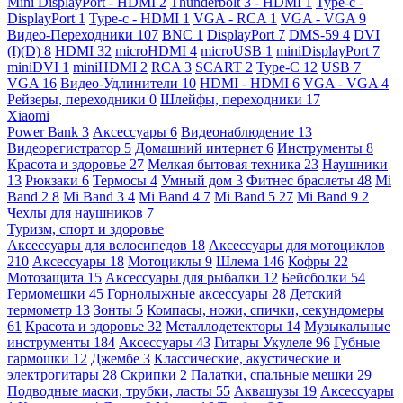
Mini DisplayPort - HDMI
2
Thunderbolt 3 - HDMI
1
Type-c -
DisplayPort
1
Type-c - HDMI
1
VGA - RCA
1
VGA - VGA
9
Видео-Переходники
107
BNC
1
DisplayPort
7
DMS-59
4
DVI
(I)(D)
8
HDMI
32
microHDMI
4
microUSB
1
miniDisplayPort
7
miniDVI
1
miniHDMI
2
RCA
3
SCART
2
Type-C
12
USB
7
VGA
16
Видео-Удлинители
10
HDMI - HDMI
6
VGA - VGA
4
Рейзеры, переходники
0
Шлейфы, переходники
17
Xiaomi
Power Bank
3
Аксессуары
6
Видеонаблюдение
13
Видеорегистратор
5
Домашний интернет
6
Инструменты
8
Красота и здоровье
27
Мелкая бытовая техника
23
Наушники
13
Рюкзаки
6
Термосы
4
Умный дом
3
Фитнес браслеты
48
Mi
Band 2
8
Mi Band 3
4
Mi Band 4
7
Mi Band 5
27
Mi Band 9
2
Чехлы для наушников
7
Туризм, спорт и здоровье
Аксессуары для велосипедов
18
Аксессуары для мотоциклов
210
Аксессуары
18
Мотоциклы
9
Шлема
146
Кофры
22
Мотозащита
15
Аксессуары для рыбалки
12
Бейсболки
54
Гермомешки
45
Горнолыжные аксессуары
28
Детский
термометр
13
Зонты
5
Компасы, ножи, спички, секундомеры
61
Красота и здоровье
32
Металлодетекторы
14
Музыкальные
инструменты
184
Аксессуары
43
Гитары Укулеле
96
Губные
гармошки
12
Джембе
3
Классические, акустические и
электрогитары
28
Скрипки
2
Палатки, спальные мешки
29
Подводные маски, трубки, ласты
55
Аквашузы
19
Аксессуары