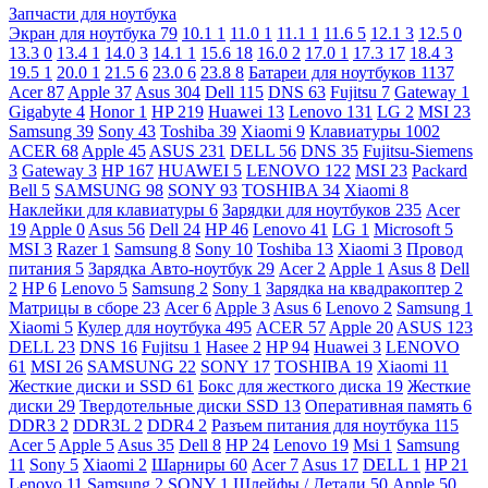
Запчасти для ноутбука
Экран для ноутбука
79
10.1
1
11.0
1
11.1
1
11.6
5
12.1
3
12.5
0
13.3
0
13.4
1
14.0
3
14.1
1
15.6
18
16.0
2
17.0
1
17.3
17
18.4
3
19.5
1
20.0
1
21.5
6
23.0
6
23.8
8
Батареи для ноутбуков
1137
Acer
87
Apple
37
Asus
304
Dell
115
DNS
63
Fujitsu
7
Gateway
1
Gigabyte
4
Honor
1
HP
219
Huawei
13
Lenovo
131
LG
2
MSI
23
Samsung
39
Sony
43
Toshiba
39
Xiaomi
9
Клавиатуры
1002
ACER
68
Apple
45
ASUS
231
DELL
56
DNS
35
Fujitsu-Siemens
3
Gateway
3
HP
167
HUAWEI
5
LENOVO
122
MSI
23
Packard
Bell
5
SAMSUNG
98
SONY
93
TOSHIBA
34
Xiaomi
8
Наклейки для клавиатуры
6
Зарядки для ноутбуков
235
Acer
19
Apple
0
Asus
56
Dell
24
HP
46
Lenovo
41
LG
1
Microsoft
5
MSI
3
Razer
1
Samsung
8
Sony
10
Toshiba
13
Xiaomi
3
Провод
питания
5
Зарядка Авто-ноутбук
29
Acer
2
Apple
1
Asus
8
Dell
2
HP
6
Lenovo
5
Samsung
2
Sony
1
Зарядка на квадракоптер
2
Матрицы в сборе
23
Acer
6
Apple
3
Asus
6
Lenovo
2
Samsung
1
Xiaomi
5
Кулер для ноутбука
495
ACER
57
Apple
20
ASUS
123
DELL
23
DNS
16
Fujitsu
1
Hasee
2
HP
94
Huawei
3
LENOVO
61
MSI
26
SAMSUNG
22
SONY
17
TOSHIBA
19
Xiaomi
11
Жесткие диски и SSD
61
Бокс для жесткого диска
19
Жесткие
диски
29
Твердотельные диски SSD
13
Оперативная память
6
DDR3
2
DDR3L
2
DDR4
2
Разъем питания для ноутбука
115
Acer
5
Apple
5
Asus
35
Dell
8
HP
24
Lenovo
19
Msi
1
Samsung
11
Sony
5
Xiaomi
2
Шарниры
60
Acer
7
Asus
17
DELL
1
HP
21
Lenovo
11
Samsung
2
SONY
1
Шлейфы / Детали
50
Apple
50