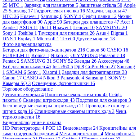
25
МТС
1
Зарядки для планшетов
5
Защитные стёкла
58
Apple
25
Samsung
17
Гидрогелевая пленка
16
Модули, экраны
47
HTC
36
Huawei
1
Samsung
6
SONY
4
Селфи-палки
12
Чехлы
для смартфонов
90
Apple
90
Батареи для планшетов
47
Acer
1
Apple
1
ASUS
11
Dell
1
Huawei
1
Lenovo
10
SAMSUNG
20
Sony
1
Toshiba
1
Тачскрин для планшета
26
Asus
4
Digma
1
DNS
1
Explay
1
Microsoft
1
Texet
0
Другие модели
18
Фото-видеоаппаратура
Батареи для фото-видео-аппаратов
216
Canon
50
CASIO
16
FUJIFILM
11
Konica
1
Nikon
31
OLYMPUS
4
Panasonic
18
Pentax
2
SAMSUNG
31
SONY
52
Бленды
26
Аксессуары
48
Всё для экшн-камер
45
Insta360
5
Dji
8
GoPro Hero
27
Samsung
1
SJCAM
6
Sony
1
Xiaomi
1
Зарядки для фотоаппаратов
38
Canon
17
CASIO
4
Nikon
3
Panasonic
4
Samsung
1
SONY
9
Камеры SQ
3
Освещение, фотовспышки
16
Торговое оборудование
Денежные ящики
4
Принтеры чеков, этикеток
42
Сейф-
пакеты
6
Сканеры штрихкодов
43
Подставка для сканеров
3
Беспроводные сканеры штрих-кода
21
Проводные сканеры
штрих-кода
16
Стационарные сканеры штрих-кода
3
Чеки,
термоэтикетки
16
Видеонаблюдение и охрана
HD Регистраторы
4
POE
13
Видеокамеры
24
Кронштейны для
камер видеонаблюдения
4
Металлодетекторы
4
Микрофоны
2