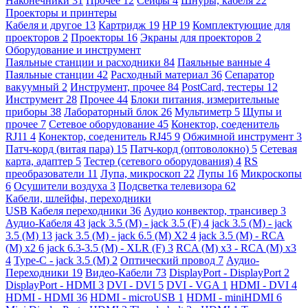
Наконечники
31
Прочее
12
Сейфы
4
Шнуры, кабеля
22
Проекторы и принтеры
Кабеля и другое
13
Картридж
19
HP
19
Комплектующие для
проекторов
2
Проекторы
16
Экраны для проекторов
2
Оборудование и инструмент
Паяльные станции и расходники
84
Паяльные ванные
4
Паяльные станции
42
Расходный материал
36
Сепаратор
вакуумный
2
Инструмент, прочее
84
PostCard, тестеры
12
Инструмент
28
Прочее
44
Блоки питания, измерительные
приборы
38
Лабораторный блок
26
Мультиметр
5
Щупы и
прочее
7
Сетевое оборудование
45
Конектор, соеденитель
RJ11
4
Конектор, соеденитель RJ45
9
Обжимной инструмент
3
Патч-корд (витая пара)
15
Патч-корд (оптоволокно)
5
Сетевая
карта, адаптер
5
Тестер (сетевого оборудования)
4
RS
преобразователи
11
Лупа, микроскоп
22
Лупы
16
Микроскопы
6
Осушители воздуха
3
Подсветка телевизора
62
Кабели, шлейфы, переходники
USB Кабеля переходники
36
Аудио конвектор, трансивер
3
Аудио-Кабеля
43
jack 3.5 (M) - jack 3.5 (F)
4
jack 3.5 (M) - jack
3.5 (M)
13
jack 3.5 (M) - jack 6.5 (M) X2
4
jack 3.5 (M) - RCA
(M) x2
6
jack 6.3-3.5 (M) - XLR (F)
3
RCA (M) x3 - RCA (M) x3
4
Type-C - jack 3.5 (M)
2
Оптический провод
7
Аудио-
Переходники
19
Видео-Кабели
73
DisplayPort - DisplayPort
2
DisplayPort - HDMI
3
DVI - DVI
5
DVI - VGA
1
HDMI - DVI
4
HDMI - HDMI
36
HDMI - microUSB
1
HDMI - miniHDMI
6