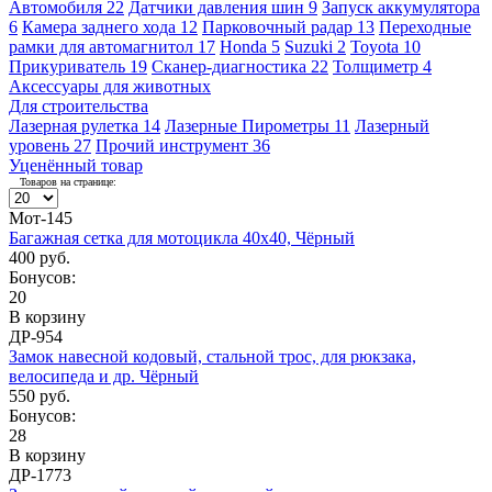
Автомобиля
22
Датчики давления шин
9
Запуск аккумулятора
6
Камера заднего хода
12
Парковочный радар
13
Переходные
рамки для автомагнитол
17
Honda
5
Suzuki
2
Toyota
10
Прикуриватель
19
Сканер-диагностика
22
Толщиметр
4
Аксессуары для животных
Для строительства
Лазерная рулетка
14
Лазерные Пирометры
11
Лазерный
уровень
27
Прочий инструмент
36
Уценённый товар
Товаров на странице:
Мот-145
Багажная сетка для мотоцикла 40x40, Чёрный
400 руб.
Бонусов:
20
В корзину
ДР-954
Замок навесной кодовый, стальной трос, для рюкзака,
велосипеда и др. Чёрный
550 руб.
Бонусов:
28
В корзину
ДР-1773