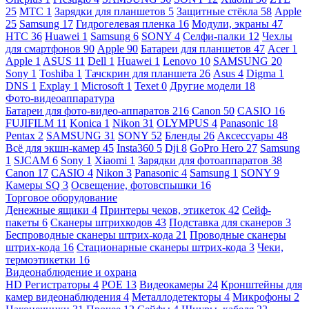
25
МТС
1
Зарядки для планшетов
5
Защитные стёкла
58
Apple
25
Samsung
17
Гидрогелевая пленка
16
Модули, экраны
47
HTC
36
Huawei
1
Samsung
6
SONY
4
Селфи-палки
12
Чехлы
для смартфонов
90
Apple
90
Батареи для планшетов
47
Acer
1
Apple
1
ASUS
11
Dell
1
Huawei
1
Lenovo
10
SAMSUNG
20
Sony
1
Toshiba
1
Тачскрин для планшета
26
Asus
4
Digma
1
DNS
1
Explay
1
Microsoft
1
Texet
0
Другие модели
18
Фото-видеоаппаратура
Батареи для фото-видео-аппаратов
216
Canon
50
CASIO
16
FUJIFILM
11
Konica
1
Nikon
31
OLYMPUS
4
Panasonic
18
Pentax
2
SAMSUNG
31
SONY
52
Бленды
26
Аксессуары
48
Всё для экшн-камер
45
Insta360
5
Dji
8
GoPro Hero
27
Samsung
1
SJCAM
6
Sony
1
Xiaomi
1
Зарядки для фотоаппаратов
38
Canon
17
CASIO
4
Nikon
3
Panasonic
4
Samsung
1
SONY
9
Камеры SQ
3
Освещение, фотовспышки
16
Торговое оборудование
Денежные ящики
4
Принтеры чеков, этикеток
42
Сейф-
пакеты
6
Сканеры штрихкодов
43
Подставка для сканеров
3
Беспроводные сканеры штрих-кода
21
Проводные сканеры
штрих-кода
16
Стационарные сканеры штрих-кода
3
Чеки,
термоэтикетки
16
Видеонаблюдение и охрана
HD Регистраторы
4
POE
13
Видеокамеры
24
Кронштейны для
камер видеонаблюдения
4
Металлодетекторы
4
Микрофоны
2