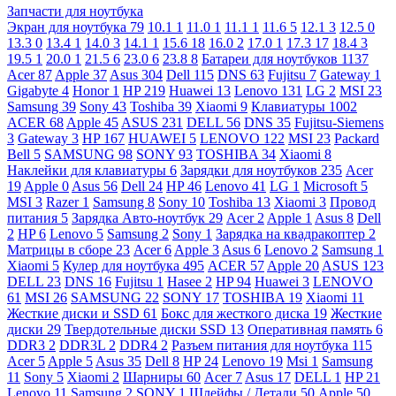
Запчасти для ноутбука
Экран для ноутбука
79
10.1
1
11.0
1
11.1
1
11.6
5
12.1
3
12.5
0
13.3
0
13.4
1
14.0
3
14.1
1
15.6
18
16.0
2
17.0
1
17.3
17
18.4
3
19.5
1
20.0
1
21.5
6
23.0
6
23.8
8
Батареи для ноутбуков
1137
Acer
87
Apple
37
Asus
304
Dell
115
DNS
63
Fujitsu
7
Gateway
1
Gigabyte
4
Honor
1
HP
219
Huawei
13
Lenovo
131
LG
2
MSI
23
Samsung
39
Sony
43
Toshiba
39
Xiaomi
9
Клавиатуры
1002
ACER
68
Apple
45
ASUS
231
DELL
56
DNS
35
Fujitsu-Siemens
3
Gateway
3
HP
167
HUAWEI
5
LENOVO
122
MSI
23
Packard
Bell
5
SAMSUNG
98
SONY
93
TOSHIBA
34
Xiaomi
8
Наклейки для клавиатуры
6
Зарядки для ноутбуков
235
Acer
19
Apple
0
Asus
56
Dell
24
HP
46
Lenovo
41
LG
1
Microsoft
5
MSI
3
Razer
1
Samsung
8
Sony
10
Toshiba
13
Xiaomi
3
Провод
питания
5
Зарядка Авто-ноутбук
29
Acer
2
Apple
1
Asus
8
Dell
2
HP
6
Lenovo
5
Samsung
2
Sony
1
Зарядка на квадракоптер
2
Матрицы в сборе
23
Acer
6
Apple
3
Asus
6
Lenovo
2
Samsung
1
Xiaomi
5
Кулер для ноутбука
495
ACER
57
Apple
20
ASUS
123
DELL
23
DNS
16
Fujitsu
1
Hasee
2
HP
94
Huawei
3
LENOVO
61
MSI
26
SAMSUNG
22
SONY
17
TOSHIBA
19
Xiaomi
11
Жесткие диски и SSD
61
Бокс для жесткого диска
19
Жесткие
диски
29
Твердотельные диски SSD
13
Оперативная память
6
DDR3
2
DDR3L
2
DDR4
2
Разъем питания для ноутбука
115
Acer
5
Apple
5
Asus
35
Dell
8
HP
24
Lenovo
19
Msi
1
Samsung
11
Sony
5
Xiaomi
2
Шарниры
60
Acer
7
Asus
17
DELL
1
HP
21
Lenovo
11
Samsung
2
SONY
1
Шлейфы / Детали
50
Apple
50