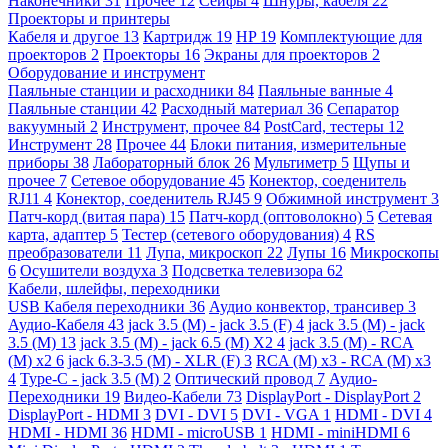
Наконечники
31
Прочее
12
Сейфы
4
Шнуры, кабеля
22
Проекторы и принтеры
Кабеля и другое
13
Картридж
19
HP
19
Комплектующие для
проекторов
2
Проекторы
16
Экраны для проекторов
2
Оборудование и инструмент
Паяльные станции и расходники
84
Паяльные ванные
4
Паяльные станции
42
Расходный материал
36
Сепаратор
вакуумный
2
Инструмент, прочее
84
PostCard, тестеры
12
Инструмент
28
Прочее
44
Блоки питания, измерительные
приборы
38
Лабораторный блок
26
Мультиметр
5
Щупы и
прочее
7
Сетевое оборудование
45
Конектор, соеденитель
RJ11
4
Конектор, соеденитель RJ45
9
Обжимной инструмент
3
Патч-корд (витая пара)
15
Патч-корд (оптоволокно)
5
Сетевая
карта, адаптер
5
Тестер (сетевого оборудования)
4
RS
преобразователи
11
Лупа, микроскоп
22
Лупы
16
Микроскопы
6
Осушители воздуха
3
Подсветка телевизора
62
Кабели, шлейфы, переходники
USB Кабеля переходники
36
Аудио конвектор, трансивер
3
Аудио-Кабеля
43
jack 3.5 (M) - jack 3.5 (F)
4
jack 3.5 (M) - jack
3.5 (M)
13
jack 3.5 (M) - jack 6.5 (M) X2
4
jack 3.5 (M) - RCA
(M) x2
6
jack 6.3-3.5 (M) - XLR (F)
3
RCA (M) x3 - RCA (M) x3
4
Type-C - jack 3.5 (M)
2
Оптический провод
7
Аудио-
Переходники
19
Видео-Кабели
73
DisplayPort - DisplayPort
2
DisplayPort - HDMI
3
DVI - DVI
5
DVI - VGA
1
HDMI - DVI
4
HDMI - HDMI
36
HDMI - microUSB
1
HDMI - miniHDMI
6