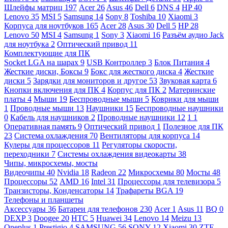
Шлейфы матриц
197
Acer
26
Asus
46
Dell
6
DNS
4
HP
40
Lenovo
35
MSI
5
Samsung
14
Sony
8
Toshiba
10
Xiaomi
3
Корпуса для ноутбуков
165
Acer
28
Asus
30
Dell
5
HP
28
Lenovo
50
MSI
4
Samsung
1
Sony
3
Xiaomi
16
Разъём аудио Jack
для ноутбука
2
Оптический привод
11
Комплектующие для ПК
Socket LGA на шарах
9
USB Контроллер
3
Блок Питания
4
Жесткие диски, Боксы
9
Бокс для жесткого диска
4
Жесткие
диски
5
Зарядки для мониторов и другое
53
Звуковая карта
6
Кнопки включения для ПК
4
Корпус для ПК
2
Материнские
платы
4
Мыши
19
Беспроводные мыши
5
Коврики для мыши
1
Проводные мыши
13
Наушники
15
Беспроводные наушники
0
Кабель для наушников
2
Проводные наушники
12
1
1
Оперативная память
9
Оптический привод
1
Полезное для ПК
23
Система охлаждения
70
Вентиляторы для корпуса
14
Кулеры для процессоров
11
Регуляторы скорости,
переходники
7
Системы охлаждения видеокарты
38
Чипы, микросхемы, мосты
Видеочипы
40
Nvidia
18
Radeon
22
Микросхемы
80
Мосты
48
Процессоры
52
AMD
16
Intel
31
Процессоры для телевизора
5
Транзисторы, Конденсаторы
14
Трафареты BGA
19
Телефоны и планшеты
Аксессуары
36
Батареи для телефонов
230
Acer
1
Asus
11
BQ
0
DEXP
3
Doogee
20
HTC
5
Huawei
34
Lenovo
14
Meizu
13
Oneplus
1
Prestigio
4
SAMSUNG
56
SONY
12
Xiaomi
30
ZTE