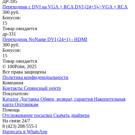
ДР-185
Переходник с DVI на VGA + RCA DVI (24+5)->VGA + RCA
300 руб.
Бонусов:
15
Товар ожидается
др-331
Переходник NoName DVI (24+1) - HDMI
300 руб.
Бонусов:
15
Товар ожидается
© 100Point, 2025
Все права защищены
Политика конфиденциальности
Компания
Контакты
Сервисный центр
Покупателю
Каталог
Доставка
Обмен, возврат, гарантия
Накопительная
карта
Оптовикам
Помощь
Отслеживание посылки
Скачать драйвера
На связи 24/7
8 (423) 208-555-1
Написать в WhatsApp