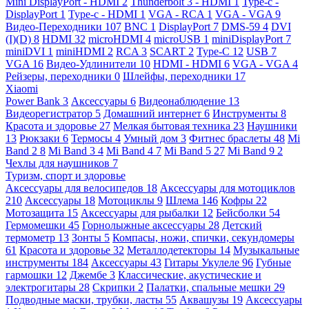
Mini DisplayPort - HDMI
2
Thunderbolt 3 - HDMI
1
Type-c -
DisplayPort
1
Type-c - HDMI
1
VGA - RCA
1
VGA - VGA
9
Видео-Переходники
107
BNC
1
DisplayPort
7
DMS-59
4
DVI
(I)(D)
8
HDMI
32
microHDMI
4
microUSB
1
miniDisplayPort
7
miniDVI
1
miniHDMI
2
RCA
3
SCART
2
Type-C
12
USB
7
VGA
16
Видео-Удлинители
10
HDMI - HDMI
6
VGA - VGA
4
Рейзеры, переходники
0
Шлейфы, переходники
17
Xiaomi
Power Bank
3
Аксессуары
6
Видеонаблюдение
13
Видеорегистратор
5
Домашний интернет
6
Инструменты
8
Красота и здоровье
27
Мелкая бытовая техника
23
Наушники
13
Рюкзаки
6
Термосы
4
Умный дом
3
Фитнес браслеты
48
Mi
Band 2
8
Mi Band 3
4
Mi Band 4
7
Mi Band 5
27
Mi Band 9
2
Чехлы для наушников
7
Туризм, спорт и здоровье
Аксессуары для велосипедов
18
Аксессуары для мотоциклов
210
Аксессуары
18
Мотоциклы
9
Шлема
146
Кофры
22
Мотозащита
15
Аксессуары для рыбалки
12
Бейсболки
54
Гермомешки
45
Горнолыжные аксессуары
28
Детский
термометр
13
Зонты
5
Компасы, ножи, спички, секундомеры
61
Красота и здоровье
32
Металлодетекторы
14
Музыкальные
инструменты
184
Аксессуары
43
Гитары Укулеле
96
Губные
гармошки
12
Джембе
3
Классические, акустические и
электрогитары
28
Скрипки
2
Палатки, спальные мешки
29
Подводные маски, трубки, ласты
55
Аквашузы
19
Аксессуары