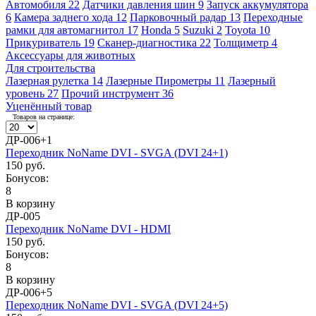
Автомобиля
22
Датчики давления шин
9
Запуск аккумулятора
6
Камера заднего хода
12
Парковочный радар
13
Переходные
рамки для автомагнитол
17
Honda
5
Suzuki
2
Toyota
10
Прикуриватель
19
Сканер-диагностика
22
Толщиметр
4
Аксессуары для животных
Для строительства
Лазерная рулетка
14
Лазерные Пирометры
11
Лазерный
уровень
27
Прочий инструмент
36
Уценённый товар
Товаров на странице:
ДР-006+1
Переходник NoName DVI - SVGA (DVI 24+1)
150 руб.
Бонусов:
8
В корзину
ДР-005
Переходник NoName DVI - HDMI
150 руб.
Бонусов:
8
В корзину
ДР-006+5
Переходник NoName DVI - SVGA (DVI 24+5)