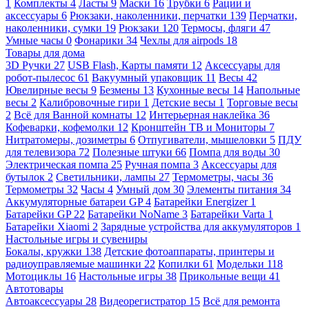
1
Комплекты
4
Ласты
9
Маски
16
Трубки
6
Рации и
аксессуары
6
Рюкзаки, наколенники, перчатки
139
Перчатки,
наколенники, сумки
19
Рюкзаки
120
Термосы, фляги
47
Умные часы
0
Фонарики
34
Чехлы для airpods
18
Товары для дома
3D Ручки
27
USB Flash, Карты памяти
12
Аксессуары для
робот-пылесос
61
Вакуумный упаковщик
11
Весы
42
Ювелирные весы
9
Безмены
13
Кухонные весы
14
Напольные
весы
2
Калибровочные гири
1
Детские весы
1
Торговые весы
2
Всё для Ванной комнаты
12
Интерьерная наклейка
36
Кофеварки, кофемолки
12
Кронштейн ТВ и Мониторы
7
Нитратомеры, дозиметры
6
Отпугиватели, мышеловки
5
ПДУ
для телевизора
72
Полезные штуки
66
Помпа для воды
30
Электрическая помпа
25
Ручная помпа
3
Аксессуары для
бутылок
2
Светильники, лампы
27
Термометры, часы
36
Термометры
32
Часы
4
Умный дом
30
Элементы питания
34
Аккумуляторные батареи GP
4
Батарейки Energizer
1
Батарейки GP
22
Батарейки NoName
3
Батарейки Varta
1
Батарейки Xiaomi
2
Зарядные устройства для аккумуляторов
1
Настольные игры и сувениры
Бокалы, кружки
138
Детские фотоаппараты, принтеры и
радиоуправляемые машинки
22
Копилки
61
Модельки
118
Мотоциклы
16
Настольные игры
38
Прикольные вещи
41
Автотовары
Автоаксессуары
28
Видеорегистратор
15
Всё для ремонта