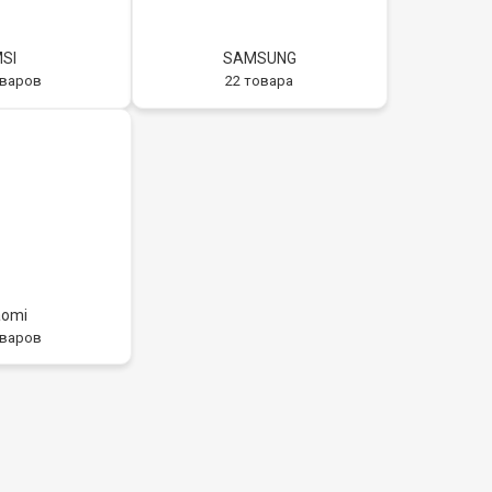
SI
SAMSUNG
оваров
22 товара
aomi
оваров