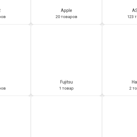
R
Apple
A
ров
20 товаров
123 
Fujitsu
Ha
ров
1 товар
2 т