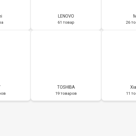
i
LENOVO
M
ра
61 товар
26 т
Y
TOSHIBA
Xi
ров
19 товаров
11 т