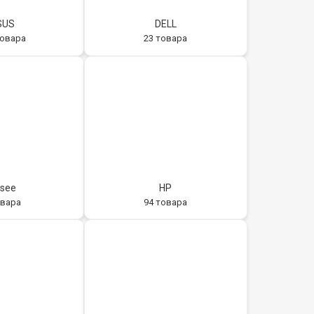
SUS
DELL
товара
23 товара
see
HP
овара
94 товара