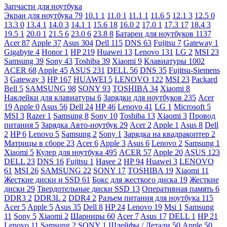
Запчасти для ноутбука
Экран для ноутбука
79
10.1
1
11.0
1
11.1
1
11.6
5
12.1
3
12.5
0
13.3
0
13.4
1
14.0
3
14.1
1
15.6
18
16.0
2
17.0
1
17.3
17
18.4
3
19.5
1
20.0
1
21.5
6
23.0
6
23.8
8
Батареи для ноутбуков
1137
Acer
87
Apple
37
Asus
304
Dell
115
DNS
63
Fujitsu
7
Gateway
1
Gigabyte
4
Honor
1
HP
219
Huawei
13
Lenovo
131
LG
2
MSI
23
Samsung
39
Sony
43
Toshiba
39
Xiaomi
9
Клавиатуры
1002
ACER
68
Apple
45
ASUS
231
DELL
56
DNS
35
Fujitsu-Siemens
3
Gateway
3
HP
167
HUAWEI
5
LENOVO
122
MSI
23
Packard
Bell
5
SAMSUNG
98
SONY
93
TOSHIBA
34
Xiaomi
8
Наклейки для клавиатуры
6
Зарядки для ноутбуков
235
Acer
19
Apple
0
Asus
56
Dell
24
HP
46
Lenovo
41
LG
1
Microsoft
5
MSI
3
Razer
1
Samsung
8
Sony
10
Toshiba
13
Xiaomi
3
Провод
питания
5
Зарядка Авто-ноутбук
29
Acer
2
Apple
1
Asus
8
Dell
2
HP
6
Lenovo
5
Samsung
2
Sony
1
Зарядка на квадракоптер
2
Матрицы в сборе
23
Acer
6
Apple
3
Asus
6
Lenovo
2
Samsung
1
Xiaomi
5
Кулер для ноутбука
495
ACER
57
Apple
20
ASUS
123
DELL
23
DNS
16
Fujitsu
1
Hasee
2
HP
94
Huawei
3
LENOVO
61
MSI
26
SAMSUNG
22
SONY
17
TOSHIBA
19
Xiaomi
11
Жесткие диски и SSD
61
Бокс для жесткого диска
19
Жесткие
диски
29
Твердотельные диски SSD
13
Оперативная память
6
DDR3
2
DDR3L
2
DDR4
2
Разъем питания для ноутбука
115
Acer
5
Apple
5
Asus
35
Dell
8
HP
24
Lenovo
19
Msi
1
Samsung
11
Sony
5
Xiaomi
2
Шарниры
60
Acer
7
Asus
17
DELL
1
HP
21
Lenovo
11
Samsung
2
SONY
1
Шлейфы / Детали
50
Apple
50