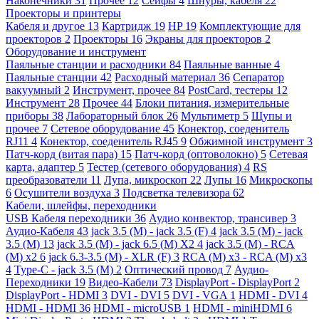
Наконечники
31
Прочее
12
Сейфы
4
Шнуры, кабеля
22
Проекторы и принтеры
Кабеля и другое
13
Картридж
19
HP
19
Комплектующие для
проекторов
2
Проекторы
16
Экраны для проекторов
2
Оборудование и инструмент
Паяльные станции и расходники
84
Паяльные ванные
4
Паяльные станции
42
Расходный материал
36
Сепаратор
вакуумный
2
Инструмент, прочее
84
PostCard, тестеры
12
Инструмент
28
Прочее
44
Блоки питания, измерительные
приборы
38
Лабораторный блок
26
Мультиметр
5
Щупы и
прочее
7
Сетевое оборудование
45
Конектор, соеденитель
RJ11
4
Конектор, соеденитель RJ45
9
Обжимной инструмент
3
Патч-корд (витая пара)
15
Патч-корд (оптоволокно)
5
Сетевая
карта, адаптер
5
Тестер (сетевого оборудования)
4
RS
преобразователи
11
Лупа, микроскоп
22
Лупы
16
Микроскопы
6
Осушители воздуха
3
Подсветка телевизора
62
Кабели, шлейфы, переходники
USB Кабеля переходники
36
Аудио конвектор, трансивер
3
Аудио-Кабеля
43
jack 3.5 (M) - jack 3.5 (F)
4
jack 3.5 (M) - jack
3.5 (M)
13
jack 3.5 (M) - jack 6.5 (M) X2
4
jack 3.5 (M) - RCA
(M) x2
6
jack 6.3-3.5 (M) - XLR (F)
3
RCA (M) x3 - RCA (M) x3
4
Type-C - jack 3.5 (M)
2
Оптический провод
7
Аудио-
Переходники
19
Видео-Кабели
73
DisplayPort - DisplayPort
2
DisplayPort - HDMI
3
DVI - DVI
5
DVI - VGA
1
HDMI - DVI
4
HDMI - HDMI
36
HDMI - microUSB
1
HDMI - miniHDMI
6