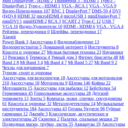
Mini DisplayPort - HDMI
2
Thunderbolt 3 - HDMI
1
Type-c -
DisplayPort
1
Type-c - HDMI
1
VGA - RCA
1
VGA - VGA
9
Видео-Переходники
107
BNC
1
DisplayPort
7
DMS-59
4
DVI
(I)(D)
8
HDMI
32
microHDMI
4
microUSB
1
miniDisplayPort
7
miniDVI
1
miniHDMI
2
RCA
3
SCART
2
Type-C
12
USB
7
VGA
16
Видео-Удлинители
10
HDMI - HDMI
6
VGA - VGA
4
Рейзеры, переходники
0
Шлейфы, переходники
17
Xiaomi
Power Bank
3
Аксессуары
6
Видеонаблюдение
13
Видеорегистратор
5
Домашний интернет
6
Инструменты
8
Красота и здоровье
27
Мелкая бытовая техника
23
Наушники
13
Рюкзаки
6
Термосы
4
Умный дом
3
Фитнес браслеты
48
Mi
Band 2
8
Mi Band 3
4
Mi Band 4
7
Mi Band 5
27
Mi Band 9
2
Чехлы для наушников
7
Туризм, спорт и здоровье
Аксессуары для велосипедов
18
Аксессуары для мотоциклов
210
Аксессуары
18
Мотоциклы
9
Шлема
146
Кофры
22
Мотозащита
15
Аксессуары для рыбалки
12
Бейсболки
54
Гермомешки
45
Горнолыжные аксессуары
28
Детский
термометр
13
Зонты
5
Компасы, ножи, спички, секундомеры
61
Красота и здоровье
32
Металлодетекторы
14
Музыкальные
инструменты
184
Аксессуары
43
Гитары Укулеле
96
Губные
гармошки
12
Джембе
3
Классические, акустические и
электрогитары
28
Скрипки
2
Палатки, спальные мешки
29
Подводные маски, трубки, ласты
55
Аквашузы
19
Аксессуары