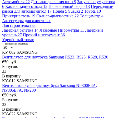
Автомобиля
22
Датчики давления шин
9
Запуск аккумулятора
6
Камера заднего хода
12
Парковочный радар
13
Переходные
рамки для автомагнитол
17
Honda
5
Suzuki
2
Toyota
10
Прикуриватель
19
Сканер-диагностика
22
Толщиметр
4
Аксессуары для животных
Для строительства
Лазерная рулетка
14
Лазерные Пирометры
11
Лазерный
уровень
27
Прочий инструмент
36
Уценённый товар
Товаров на странице:
КУ-002 SAMSUNG
Вентилятор для ноутбука Samsung R523, R525, R528, R530
650 руб.
Бонусов:
33
В корзину
КУ-012 SAMSUNG
Вентилятор кулер для ноутбука Samsung NP300E4A,
NP305E7A, NP200
650 руб.
Бонусов:
33
В корзину
КУ-022 SAMSUNG