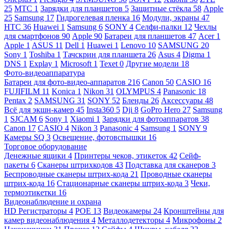
25
МТС
1
Зарядки для планшетов
5
Защитные стёкла
58
Apple
25
Samsung
17
Гидрогелевая пленка
16
Модули, экраны
47
HTC
36
Huawei
1
Samsung
6
SONY
4
Селфи-палки
12
Чехлы
для смартфонов
90
Apple
90
Батареи для планшетов
47
Acer
1
Apple
1
ASUS
11
Dell
1
Huawei
1
Lenovo
10
SAMSUNG
20
Sony
1
Toshiba
1
Тачскрин для планшета
26
Asus
4
Digma
1
DNS
1
Explay
1
Microsoft
1
Texet
0
Другие модели
18
Фото-видеоаппаратура
Батареи для фото-видео-аппаратов
216
Canon
50
CASIO
16
FUJIFILM
11
Konica
1
Nikon
31
OLYMPUS
4
Panasonic
18
Pentax
2
SAMSUNG
31
SONY
52
Бленды
26
Аксессуары
48
Всё для экшн-камер
45
Insta360
5
Dji
8
GoPro Hero
27
Samsung
1
SJCAM
6
Sony
1
Xiaomi
1
Зарядки для фотоаппаратов
38
Canon
17
CASIO
4
Nikon
3
Panasonic
4
Samsung
1
SONY
9
Камеры SQ
3
Освещение, фотовспышки
16
Торговое оборудование
Денежные ящики
4
Принтеры чеков, этикеток
42
Сейф-
пакеты
6
Сканеры штрихкодов
43
Подставка для сканеров
3
Беспроводные сканеры штрих-кода
21
Проводные сканеры
штрих-кода
16
Стационарные сканеры штрих-кода
3
Чеки,
термоэтикетки
16
Видеонаблюдение и охрана
HD Регистраторы
4
POE
13
Видеокамеры
24
Кронштейны для
камер видеонаблюдения
4
Металлодетекторы
4
Микрофоны
2