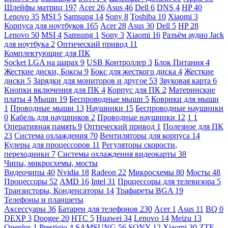
Шлейфы матриц
197
Acer
26
Asus
46
Dell
6
DNS
4
HP
40
Lenovo
35
MSI
5
Samsung
14
Sony
8
Toshiba
10
Xiaomi
3
Корпуса для ноутбуков
165
Acer
28
Asus
30
Dell
5
HP
28
Lenovo
50
MSI
4
Samsung
1
Sony
3
Xiaomi
16
Разъём аудио Jack
для ноутбука
2
Оптический привод
11
Комплектующие для ПК
Socket LGA на шарах
9
USB Контроллер
3
Блок Питания
4
Жесткие диски, Боксы
9
Бокс для жесткого диска
4
Жесткие
диски
5
Зарядки для мониторов и другое
53
Звуковая карта
6
Кнопки включения для ПК
4
Корпус для ПК
2
Материнские
платы
4
Мыши
19
Беспроводные мыши
5
Коврики для мыши
1
Проводные мыши
13
Наушники
15
Беспроводные наушники
0
Кабель для наушников
2
Проводные наушники
12
1
1
Оперативная память
9
Оптический привод
1
Полезное для ПК
23
Система охлаждения
70
Вентиляторы для корпуса
14
Кулеры для процессоров
11
Регуляторы скорости,
переходники
7
Системы охлаждения видеокарты
38
Чипы, микросхемы, мосты
Видеочипы
40
Nvidia
18
Radeon
22
Микросхемы
80
Мосты
48
Процессоры
52
AMD
16
Intel
31
Процессоры для телевизора
5
Транзисторы, Конденсаторы
14
Трафареты BGA
19
Телефоны и планшеты
Аксессуары
36
Батареи для телефонов
230
Acer
1
Asus
11
BQ
0
DEXP
3
Doogee
20
HTC
5
Huawei
34
Lenovo
14
Meizu
13
Oneplus
1
Prestigio
4
SAMSUNG
56
SONY
12
Xiaomi
30
ZTE