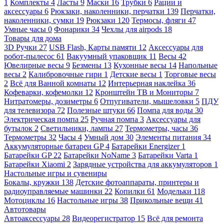
1
Комплекты
4
Ласты
9
Маски
16
Трубки
6
Рации и
аксессуары
6
Рюкзаки, наколенники, перчатки
139
Перчатки,
наколенники, сумки
19
Рюкзаки
120
Термосы, фляги
47
Умные часы
0
Фонарики
34
Чехлы для airpods
18
Товары для дома
3D Ручки
27
USB Flash, Карты памяти
12
Аксессуары для
робот-пылесос
61
Вакуумный упаковщик
11
Весы
42
Ювелирные весы
9
Безмены
13
Кухонные весы
14
Напольные
весы
2
Калибровочные гири
1
Детские весы
1
Торговые весы
2
Всё для Ванной комнаты
12
Интерьерная наклейка
36
Кофеварки, кофемолки
12
Кронштейн ТВ и Мониторы
7
Нитратомеры, дозиметры
6
Отпугиватели, мышеловки
5
ПДУ
для телевизора
72
Полезные штуки
66
Помпа для воды
30
Электрическая помпа
25
Ручная помпа
3
Аксессуары для
бутылок
2
Светильники, лампы
27
Термометры, часы
36
Термометры
32
Часы
4
Умный дом
30
Элементы питания
34
Аккумуляторные батареи GP
4
Батарейки Energizer
1
Батарейки GP
22
Батарейки NoName
3
Батарейки Varta
1
Батарейки Xiaomi
2
Зарядные устройства для аккумуляторов
1
Настольные игры и сувениры
Бокалы, кружки
138
Детские фотоаппараты, принтеры и
радиоуправляемые машинки
22
Копилки
61
Модельки
118
Мотоциклы
16
Настольные игры
38
Прикольные вещи
41
Автотовары
Автоаксессуары
28
Видеорегистратор
15
Всё для ремонта