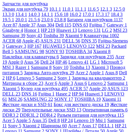
Запчасти для ноутбука
Экран для ноутбука
79
10.1
1
11.0
1
11.1
1
11.6
5
12.1
3
12.5
0
13.3
0
13.4
1
14.0
3
14.1
1
15.6
18
16.0
2
17.0
1
17.3
17
18.4
3
19.5
1
20.0
1
21.5
6
23.0
6
23.8
8
Батареи для ноутбуков
1137
Acer
87
Apple
37
Asus
304
Dell
115
DNS
63
Fujitsu
7
Gateway
1
Gigabyte
4
Honor
1
HP
219
Huawei
13
Lenovo
131
LG
2
MSI
23
Samsung
39
Sony
43
Toshiba
39
Xiaomi
9
Клавиатуры
1002
ACER
68
Apple
45
ASUS
231
DELL
56
DNS
35
Fujitsu-Siemens
3
Gateway
3
HP
167
HUAWEI
5
LENOVO
122
MSI
23
Packard
Bell
5
SAMSUNG
98
SONY
93
TOSHIBA
34
Xiaomi
8
Наклейки для клавиатуры
6
Зарядки для ноутбуков
235
Acer
19
Apple
0
Asus
56
Dell
24
HP
46
Lenovo
41
LG
1
Microsoft
5
MSI
3
Razer
1
Samsung
8
Sony
10
Toshiba
13
Xiaomi
3
Провод
питания
5
Зарядка Авто-ноутбук
29
Acer
2
Apple
1
Asus
8
Dell
2
HP
6
Lenovo
5
Samsung
2
Sony
1
Зарядка на квадракоптер
2
Матрицы в сборе
23
Acer
6
Apple
3
Asus
6
Lenovo
2
Samsung
1
Xiaomi
5
Кулер для ноутбука
495
ACER
57
Apple
20
ASUS
123
DELL
23
DNS
16
Fujitsu
1
Hasee
2
HP
94
Huawei
3
LENOVO
61
MSI
26
SAMSUNG
22
SONY
17
TOSHIBA
19
Xiaomi
11
Жесткие диски и SSD
61
Бокс для жесткого диска
19
Жесткие
диски
29
Твердотельные диски SSD
13
Оперативная память
6
DDR3
2
DDR3L
2
DDR4
2
Разъем питания для ноутбука
115
Acer
5
Apple
5
Asus
35
Dell
8
HP
24
Lenovo
19
Msi
1
Samsung
11
Sony
5
Xiaomi
2
Шарниры
60
Acer
7
Asus
17
DELL
1
HP
21
Lenovo
11
Samsung
2
SONY
1
Шлейфы / Детали
50
Apple
50