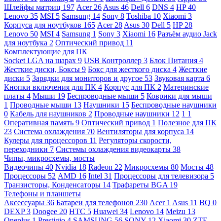
Шлейфы матриц
197
Acer
26
Asus
46
Dell
6
DNS
4
HP
40
Lenovo
35
MSI
5
Samsung
14
Sony
8
Toshiba
10
Xiaomi
3
Корпуса для ноутбуков
165
Acer
28
Asus
30
Dell
5
HP
28
Lenovo
50
MSI
4
Samsung
1
Sony
3
Xiaomi
16
Разъём аудио Jack
для ноутбука
2
Оптический привод
11
Комплектующие для ПК
Socket LGA на шарах
9
USB Контроллер
3
Блок Питания
4
Жесткие диски, Боксы
9
Бокс для жесткого диска
4
Жесткие
диски
5
Зарядки для мониторов и другое
53
Звуковая карта
6
Кнопки включения для ПК
4
Корпус для ПК
2
Материнские
платы
4
Мыши
19
Беспроводные мыши
5
Коврики для мыши
1
Проводные мыши
13
Наушники
15
Беспроводные наушники
0
Кабель для наушников
2
Проводные наушники
12
1
1
Оперативная память
9
Оптический привод
1
Полезное для ПК
23
Система охлаждения
70
Вентиляторы для корпуса
14
Кулеры для процессоров
11
Регуляторы скорости,
переходники
7
Системы охлаждения видеокарты
38
Чипы, микросхемы, мосты
Видеочипы
40
Nvidia
18
Radeon
22
Микросхемы
80
Мосты
48
Процессоры
52
AMD
16
Intel
31
Процессоры для телевизора
5
Транзисторы, Конденсаторы
14
Трафареты BGA
19
Телефоны и планшеты
Аксессуары
36
Батареи для телефонов
230
Acer
1
Asus
11
BQ
0
DEXP
3
Doogee
20
HTC
5
Huawei
34
Lenovo
14
Meizu
13
Oneplus
1
Prestigio
4
SAMSUNG
56
SONY
12
Xiaomi
30
ZTE