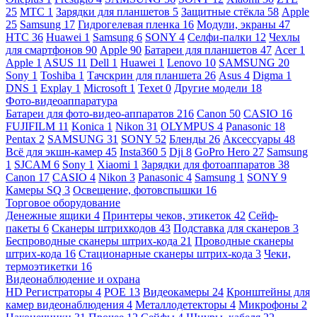
25
МТС
1
Зарядки для планшетов
5
Защитные стёкла
58
Apple
25
Samsung
17
Гидрогелевая пленка
16
Модули, экраны
47
HTC
36
Huawei
1
Samsung
6
SONY
4
Селфи-палки
12
Чехлы
для смартфонов
90
Apple
90
Батареи для планшетов
47
Acer
1
Apple
1
ASUS
11
Dell
1
Huawei
1
Lenovo
10
SAMSUNG
20
Sony
1
Toshiba
1
Тачскрин для планшета
26
Asus
4
Digma
1
DNS
1
Explay
1
Microsoft
1
Texet
0
Другие модели
18
Фото-видеоаппаратура
Батареи для фото-видео-аппаратов
216
Canon
50
CASIO
16
FUJIFILM
11
Konica
1
Nikon
31
OLYMPUS
4
Panasonic
18
Pentax
2
SAMSUNG
31
SONY
52
Бленды
26
Аксессуары
48
Всё для экшн-камер
45
Insta360
5
Dji
8
GoPro Hero
27
Samsung
1
SJCAM
6
Sony
1
Xiaomi
1
Зарядки для фотоаппаратов
38
Canon
17
CASIO
4
Nikon
3
Panasonic
4
Samsung
1
SONY
9
Камеры SQ
3
Освещение, фотовспышки
16
Торговое оборудование
Денежные ящики
4
Принтеры чеков, этикеток
42
Сейф-
пакеты
6
Сканеры штрихкодов
43
Подставка для сканеров
3
Беспроводные сканеры штрих-кода
21
Проводные сканеры
штрих-кода
16
Стационарные сканеры штрих-кода
3
Чеки,
термоэтикетки
16
Видеонаблюдение и охрана
HD Регистраторы
4
POE
13
Видеокамеры
24
Кронштейны для
камер видеонаблюдения
4
Металлодетекторы
4
Микрофоны
2