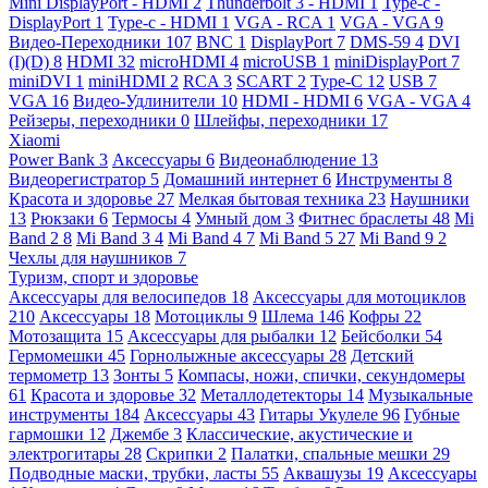
Mini DisplayPort - HDMI
2
Thunderbolt 3 - HDMI
1
Type-c -
DisplayPort
1
Type-c - HDMI
1
VGA - RCA
1
VGA - VGA
9
Видео-Переходники
107
BNC
1
DisplayPort
7
DMS-59
4
DVI
(I)(D)
8
HDMI
32
microHDMI
4
microUSB
1
miniDisplayPort
7
miniDVI
1
miniHDMI
2
RCA
3
SCART
2
Type-C
12
USB
7
VGA
16
Видео-Удлинители
10
HDMI - HDMI
6
VGA - VGA
4
Рейзеры, переходники
0
Шлейфы, переходники
17
Xiaomi
Power Bank
3
Аксессуары
6
Видеонаблюдение
13
Видеорегистратор
5
Домашний интернет
6
Инструменты
8
Красота и здоровье
27
Мелкая бытовая техника
23
Наушники
13
Рюкзаки
6
Термосы
4
Умный дом
3
Фитнес браслеты
48
Mi
Band 2
8
Mi Band 3
4
Mi Band 4
7
Mi Band 5
27
Mi Band 9
2
Чехлы для наушников
7
Туризм, спорт и здоровье
Аксессуары для велосипедов
18
Аксессуары для мотоциклов
210
Аксессуары
18
Мотоциклы
9
Шлема
146
Кофры
22
Мотозащита
15
Аксессуары для рыбалки
12
Бейсболки
54
Гермомешки
45
Горнолыжные аксессуары
28
Детский
термометр
13
Зонты
5
Компасы, ножи, спички, секундомеры
61
Красота и здоровье
32
Металлодетекторы
14
Музыкальные
инструменты
184
Аксессуары
43
Гитары Укулеле
96
Губные
гармошки
12
Джембе
3
Классические, акустические и
электрогитары
28
Скрипки
2
Палатки, спальные мешки
29
Подводные маски, трубки, ласты
55
Аквашузы
19
Аксессуары