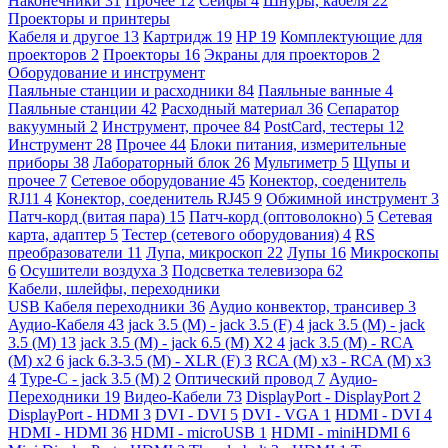
Наконечники
31
Прочее
12
Сейфы
4
Шнуры, кабеля
22
Проекторы и принтеры
Кабеля и другое
13
Картридж
19
HP
19
Комплектующие для
проекторов
2
Проекторы
16
Экраны для проекторов
2
Оборудование и инструмент
Паяльные станции и расходники
84
Паяльные ванные
4
Паяльные станции
42
Расходный материал
36
Сепаратор
вакуумный
2
Инструмент, прочее
84
PostCard, тестеры
12
Инструмент
28
Прочее
44
Блоки питания, измерительные
приборы
38
Лабораторный блок
26
Мультиметр
5
Щупы и
прочее
7
Сетевое оборудование
45
Конектор, соеденитель
RJ11
4
Конектор, соеденитель RJ45
9
Обжимной инструмент
3
Патч-корд (витая пара)
15
Патч-корд (оптоволокно)
5
Сетевая
карта, адаптер
5
Тестер (сетевого оборудования)
4
RS
преобразователи
11
Лупа, микроскоп
22
Лупы
16
Микроскопы
6
Осушители воздуха
3
Подсветка телевизора
62
Кабели, шлейфы, переходники
USB Кабеля переходники
36
Аудио конвектор, трансивер
3
Аудио-Кабеля
43
jack 3.5 (M) - jack 3.5 (F)
4
jack 3.5 (M) - jack
3.5 (M)
13
jack 3.5 (M) - jack 6.5 (M) X2
4
jack 3.5 (M) - RCA
(M) x2
6
jack 6.3-3.5 (M) - XLR (F)
3
RCA (M) x3 - RCA (M) x3
4
Type-C - jack 3.5 (M)
2
Оптический провод
7
Аудио-
Переходники
19
Видео-Кабели
73
DisplayPort - DisplayPort
2
DisplayPort - HDMI
3
DVI - DVI
5
DVI - VGA
1
HDMI - DVI
4
HDMI - HDMI
36
HDMI - microUSB
1
HDMI - miniHDMI
6