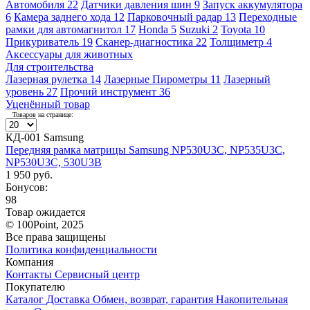
Автомобиля
22
Датчики давления шин
9
Запуск аккумулятора
6
Камера заднего хода
12
Парковочный радар
13
Переходные
рамки для автомагнитол
17
Honda
5
Suzuki
2
Toyota
10
Прикуриватель
19
Сканер-диагностика
22
Толщиметр
4
Аксессуары для животных
Для строительства
Лазерная рулетка
14
Лазерные Пирометры
11
Лазерный
уровень
27
Прочий инструмент
36
Уценённый товар
Товаров на странице:
КД-001 Samsung
Передняя рамка матрицы Samsung NP530U3C, NP535U3C,
NP530U3C, 530U3B
1 950 руб.
Бонусов:
98
Товар ожидается
© 100Point, 2025
Все права защищены
Политика конфиденциальности
Компания
Контакты
Сервисный центр
Покупателю
Каталог
Доставка
Обмен, возврат, гарантия
Накопительная