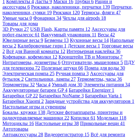
1
Комплекты
4
Ласты
9
Маски
16
Трубки
6
Рации и
аксессуары
6
Рюкзаки, наколенники, перчатки
139
Перчатки,
наколенники, сумки
19
Рюкзаки
120
Термосы, фляги
47
Умные часы
0
Фонарики
34
Чехлы для airpods
18
Товары для дома
3D Ручки
27
USB Flash, Карты памяти
12
Аксессуары для
робот-пылесос
61
Вакуумный упаковщик
11
Весы
42
Ювелирные весы
9
Безмены
13
Кухонные весы
14
Напольные
весы
2
Калибровочные гири
1
Детские весы
1
Торговые весы
2
Всё для Ванной комнаты
12
Интерьерная наклейка
36
Кофеварки, кофемолки
12
Кронштейн ТВ и Мониторы
7
Нитратомеры, дозиметры
6
Отпугиватели, мышеловки
5
ПДУ
для телевизора
72
Полезные штуки
66
Помпа для воды
30
Электрическая помпа
25
Ручная помпа
3
Аксессуары для
бутылок
2
Светильники, лампы
27
Термометры, часы
36
Термометры
32
Часы
4
Умный дом
30
Элементы питания
34
Аккумуляторные батареи GP
4
Батарейки Energizer
1
Батарейки GP
22
Батарейки NoName
3
Батарейки Varta
1
Батарейки Xiaomi
2
Зарядные устройства для аккумуляторов
1
Настольные игры и сувениры
Бокалы, кружки
138
Детские фотоаппараты, принтеры и
радиоуправляемые машинки
22
Копилки
61
Модельки
118
Мотоциклы
16
Настольные игры
38
Прикольные вещи
41
Автотовары
Автоаксессуары
28
Видеорегистратор
15
Всё для ремонта