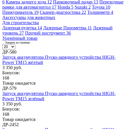
6
Камера заднего хода
12
Парковочный радар
13
Переходные
рамки для автомагнитол
17
Honda
5
Suzuki
2
Toyota
10
Прикуриватель
19
Сканер-диагностика
22
Толщиметр
4
Аксессуары для животных
Для строительства
Лазерная рулетка
14
Лазерные Пирометры
11
Лазерный
уровень
27
Прочий инструмент
36
Уценённый товар
Товаров на странице:
ДР-580
Запуск аккумулятора Пуско-зарядного устройства HIGH-
Power TM15 жёлтый
3 350 руб.
Бонусов:
168
Товар ожидается
ДР-579
Запуск аккумулятора Пуско-зарядного устройства HIGH-
Power TM15 зелёный
3 350 руб.
Бонусов:
168
Товар ожидается
ДР-2452