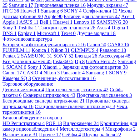
25
Samsung
17
Гидрогелевая пленка
16
Модули, экраны
47
HTC
36
Huawei
1
Samsung
6
SONY
4
Селфи-палки
12
Чехлы
для смартфонов
90
Apple
90
Батареи для планшетов
47
Acer
1
Apple
1
ASUS
11
Dell
1
Huawei
1
Lenovo
10
SAMSUNG
20
Sony
1
Toshiba
1
Тачскрин для планшета
26
Asus
4
Digma
1
DNS
1
Explay
1
Microsoft
1
Texet
0
Другие модели
18
Фото-видеоаппаратура
Батареи для фото-видео-аппаратов
216
Canon
50
CASIO
16
FUJIFILM
11
Konica
1
Nikon
31
OLYMPUS
4
Panasonic
18
Pentax
2
SAMSUNG
31
SONY
52
Бленды
26
Аксессуары
48
Всё для экшн-камер
45
Insta360
5
Dji
8
GoPro Hero
27
Samsung
1
SJCAM
6
Sony
1
Xiaomi
1
Зарядки для фотоаппаратов
38
Canon
17
CASIO
4
Nikon
3
Panasonic
4
Samsung
1
SONY
9
Камеры SQ
3
Освещение, фотовспышки
16
Торговое оборудование
Денежные ящики
4
Принтеры чеков, этикеток
42
Сейф-
пакеты
6
Сканеры штрихкодов
43
Подставка для сканеров
3
Беспроводные сканеры штрих-кода
21
Проводные сканеры
штрих-кода
16
Стационарные сканеры штрих-кода
3
Чеки,
термоэтикетки
16
Видеонаблюдение и охрана
HD Регистраторы
4
POE
13
Видеокамеры
24
Кронштейны для
камер видеонаблюдения
4
Металлодетекторы
4
Микрофоны
2
Наконечники
31
Прочее
12
Сейфы
4
Шнуры, кабеля
22