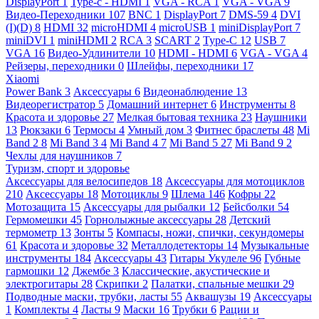
DisplayPort
1
Type-c - HDMI
1
VGA - RCA
1
VGA - VGA
9
Видео-Переходники
107
BNC
1
DisplayPort
7
DMS-59
4
DVI
(I)(D)
8
HDMI
32
microHDMI
4
microUSB
1
miniDisplayPort
7
miniDVI
1
miniHDMI
2
RCA
3
SCART
2
Type-C
12
USB
7
VGA
16
Видео-Удлинители
10
HDMI - HDMI
6
VGA - VGA
4
Рейзеры, переходники
0
Шлейфы, переходники
17
Xiaomi
Power Bank
3
Аксессуары
6
Видеонаблюдение
13
Видеорегистратор
5
Домашний интернет
6
Инструменты
8
Красота и здоровье
27
Мелкая бытовая техника
23
Наушники
13
Рюкзаки
6
Термосы
4
Умный дом
3
Фитнес браслеты
48
Mi
Band 2
8
Mi Band 3
4
Mi Band 4
7
Mi Band 5
27
Mi Band 9
2
Чехлы для наушников
7
Туризм, спорт и здоровье
Аксессуары для велосипедов
18
Аксессуары для мотоциклов
210
Аксессуары
18
Мотоциклы
9
Шлема
146
Кофры
22
Мотозащита
15
Аксессуары для рыбалки
12
Бейсболки
54
Гермомешки
45
Горнолыжные аксессуары
28
Детский
термометр
13
Зонты
5
Компасы, ножи, спички, секундомеры
61
Красота и здоровье
32
Металлодетекторы
14
Музыкальные
инструменты
184
Аксессуары
43
Гитары Укулеле
96
Губные
гармошки
12
Джембе
3
Классические, акустические и
электрогитары
28
Скрипки
2
Палатки, спальные мешки
29
Подводные маски, трубки, ласты
55
Аквашузы
19
Аксессуары
1
Комплекты
4
Ласты
9
Маски
16
Трубки
6
Рации и