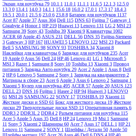
Экран для ноутбука
79
10.1
1
11.0
1
11.1
1
11.6
5
12.1
3
12.5
0
13.3
0
13.4
1
14.0
3
14.1
1
15.6
18
16.0
2
17.0
1
17.3
17
18.4
3
19.5
1
20.0
1
21.5
6
23.0
6
23.8
8
Батареи для ноутбуков
1137
Acer
87
Apple
37
Asus
304
Dell
115
DNS
63
Fujitsu
7
Gateway
1
Gigabyte
4
Honor
1
HP
219
Huawei
13
Lenovo
131
LG
2
MSI
23
Samsung
39
Sony
43
Toshiba
39
Xiaomi
9
Клавиатуры
1002
ACER
68
Apple
45
ASUS
231
DELL
56
DNS
35
Fujitsu-Siemens
3
Gateway
3
HP
167
HUAWEI
5
LENOVO
122
MSI
23
Packard
Bell
5
SAMSUNG
98
SONY
93
TOSHIBA
34
Xiaomi
8
Наклейки для клавиатуры
6
Зарядки для ноутбуков
235
Acer
19
Apple
0
Asus
56
Dell
24
HP
46
Lenovo
41
LG
1
Microsoft
5
MSI
3
Razer
1
Samsung
8
Sony
10
Toshiba
13
Xiaomi
3
Провод
питания
5
Зарядка Авто-ноутбук
29
Acer
2
Apple
1
Asus
8
Dell
2
HP
6
Lenovo
5
Samsung
2
Sony
1
Зарядка на квадракоптер
2
Матрицы в сборе
23
Acer
6
Apple
3
Asus
6
Lenovo
2
Samsung
1
Xiaomi
5
Кулер для ноутбука
495
ACER
57
Apple
20
ASUS
123
DELL
23
DNS
16
Fujitsu
1
Hasee
2
HP
94
Huawei
3
LENOVO
61
MSI
26
SAMSUNG
22
SONY
17
TOSHIBA
19
Xiaomi
11
Жесткие диски и SSD
61
Бокс для жесткого диска
19
Жесткие
диски
29
Твердотельные диски SSD
13
Оперативная память
6
DDR3
2
DDR3L
2
DDR4
2
Разъем питания для ноутбука
115
Acer
5
Apple
5
Asus
35
Dell
8
HP
24
Lenovo
19
Msi
1
Samsung
11
Sony
5
Xiaomi
2
Шарниры
60
Acer
7
Asus
17
DELL
1
HP
21
Lenovo
11
Samsung
2
SONY
1
Шлейфы / Детали
50
Apple
50
Шлейфы матриц
197
Acer
26
Asus
46
Dell
6
DNS
4
HP
40