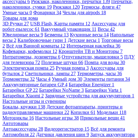
аксессуары
6
Рюкзаки, наколенники, перчатки
139
Перчатки,
наколенники, сумки
19
Рюкзаки
120
Термосы, фляги
47
Умные часы
0
Фонарики
34
Чехлы для airpods
18
Товары для дома
3D Ручки
27
USB Flash, Карты памяти
12
Аксессуары для
робот-пылесос
61
Вакуумный упаковщик
11
Весы
42
Ювелирные весы
9
Безмены
13
Кухонные весы
14
Напольные
весы
2
Калибровочные гири
1
Детские весы
1
Торговые весы
2
Всё для Ванной комнаты
12
Интерьерная наклейка
36
Кофеварки, кофемолки
12
Кронштейн ТВ и Мониторы
7
Нитратомеры, дозиметры
6
Отпугиватели, мышеловки
5
ПДУ
для телевизора
72
Полезные штуки
66
Помпа для воды
30
Электрическая помпа
25
Ручная помпа
3
Аксессуары для
бутылок
2
Светильники, лампы
27
Термометры, часы
36
Термометры
32
Часы
4
Умный дом
30
Элементы питания
34
Аккумуляторные батареи GP
4
Батарейки Energizer
1
Батарейки GP
22
Батарейки NoName
3
Батарейки Varta
1
Батарейки Xiaomi
2
Зарядные устройства для аккумуляторов
1
Настольные игры и сувениры
Бокалы, кружки
138
Детские фотоаппараты, принтеры и
радиоуправляемые машинки
22
Копилки
61
Модельки
118
Мотоциклы
16
Настольные игры
38
Прикольные вещи
41
Автотовары
Автоаксессуары
28
Видеорегистратор
15
Всё для ремонта
Автомобиля
22
Датчики давления шин
9
Запуск аккумулятора