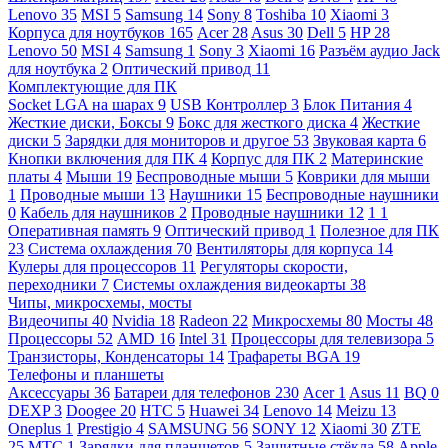
Lenovo
35
MSI
5
Samsung
14
Sony
8
Toshiba
10
Xiaomi
3
Корпуса для ноутбуков
165
Acer
28
Asus
30
Dell
5
HP
28
Lenovo
50
MSI
4
Samsung
1
Sony
3
Xiaomi
16
Разъём аудио Jack
для ноутбука
2
Оптический привод
11
Комплектующие для ПК
Socket LGA на шарах
9
USB Контроллер
3
Блок Питания
4
Жесткие диски, Боксы
9
Бокс для жесткого диска
4
Жесткие
диски
5
Зарядки для мониторов и другое
53
Звуковая карта
6
Кнопки включения для ПК
4
Корпус для ПК
2
Материнские
платы
4
Мыши
19
Беспроводные мыши
5
Коврики для мыши
1
Проводные мыши
13
Наушники
15
Беспроводные наушники
0
Кабель для наушников
2
Проводные наушники
12
1
1
Оперативная память
9
Оптический привод
1
Полезное для ПК
23
Система охлаждения
70
Вентиляторы для корпуса
14
Кулеры для процессоров
11
Регуляторы скорости,
переходники
7
Системы охлаждения видеокарты
38
Чипы, микросхемы, мосты
Видеочипы
40
Nvidia
18
Radeon
22
Микросхемы
80
Мосты
48
Процессоры
52
AMD
16
Intel
31
Процессоры для телевизора
5
Транзисторы, Конденсаторы
14
Трафареты BGA
19
Телефоны и планшеты
Аксессуары
36
Батареи для телефонов
230
Acer
1
Asus
11
BQ
0
DEXP
3
Doogee
20
HTC
5
Huawei
34
Lenovo
14
Meizu
13
Oneplus
1
Prestigio
4
SAMSUNG
56
SONY
12
Xiaomi
30
ZTE
25
МТС
1
Зарядки для планшетов
5
Защитные стёкла
58
Apple