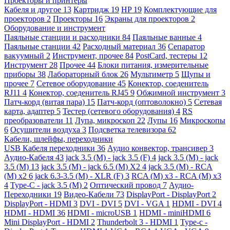
Проекторы и принтеры
Кабеля и другое
13
Картридж
19
HP
19
Комплектующие для
проекторов
2
Проекторы
16
Экраны для проекторов
2
Оборудование и инструмент
Паяльные станции и расходники
84
Паяльные ванные
4
Паяльные станции
42
Расходный материал
36
Сепаратор
вакуумный
2
Инструмент, прочее
84
PostCard, тестеры
12
Инструмент
28
Прочее
44
Блоки питания, измерительные
приборы
38
Лабораторный блок
26
Мультиметр
5
Щупы и
прочее
7
Сетевое оборудование
45
Конектор, соеденитель
RJ11
4
Конектор, соеденитель RJ45
9
Обжимной инструмент
3
Патч-корд (витая пара)
15
Патч-корд (оптоволокно)
5
Сетевая
карта, адаптер
5
Тестер (сетевого оборудования)
4
RS
преобразователи
11
Лупа, микроскоп
22
Лупы
16
Микроскопы
6
Осушители воздуха
3
Подсветка телевизора
62
Кабели, шлейфы, переходники
USB Кабеля переходники
36
Аудио конвектор, трансивер
3
Аудио-Кабеля
43
jack 3.5 (M) - jack 3.5 (F)
4
jack 3.5 (M) - jack
3.5 (M)
13
jack 3.5 (M) - jack 6.5 (M) X2
4
jack 3.5 (M) - RCA
(M) x2
6
jack 6.3-3.5 (M) - XLR (F)
3
RCA (M) x3 - RCA (M) x3
4
Type-C - jack 3.5 (M)
2
Оптический провод
7
Аудио-
Переходники
19
Видео-Кабели
73
DisplayPort - DisplayPort
2
DisplayPort - HDMI
3
DVI - DVI
5
DVI - VGA
1
HDMI - DVI
4
HDMI - HDMI
36
HDMI - microUSB
1
HDMI - miniHDMI
6
Mini DisplayPort - HDMI
2
Thunderbolt 3 - HDMI
1
Type-c -