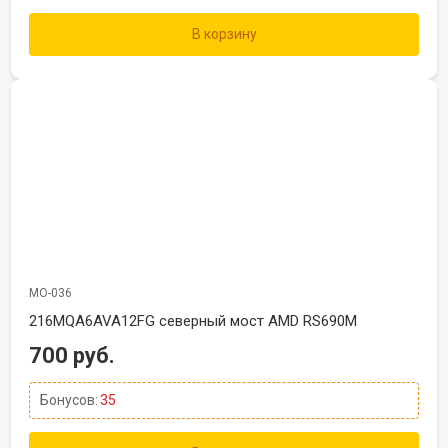
В корзину
МО-036
216MQA6AVA12FG северный мост AMD RS690M
700 руб.
Бонусов:
35