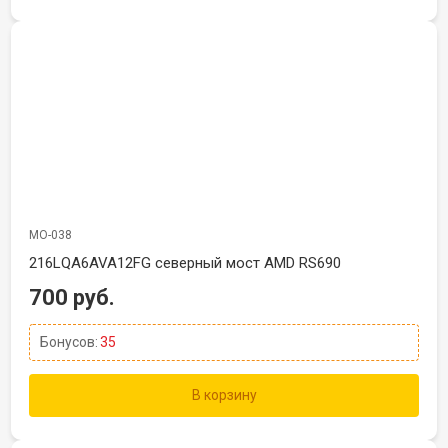
МО-038
216LQA6AVA12FG северный мост AMD RS690
700 руб.
Бонусов:
35
В корзину