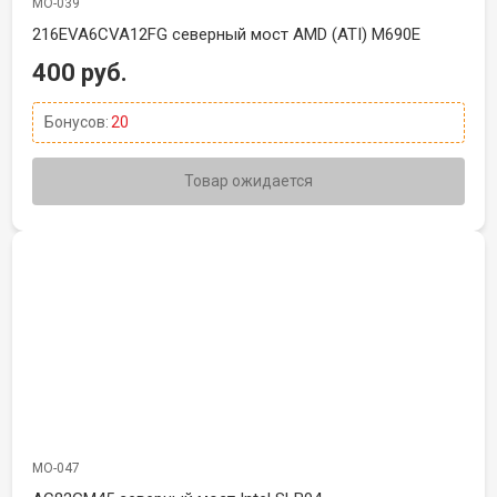
МО-039
216EVA6CVA12FG северный мост AMD (ATI) M690E
400 руб.
Бонусов:
20
Товар ожидается
МО-047