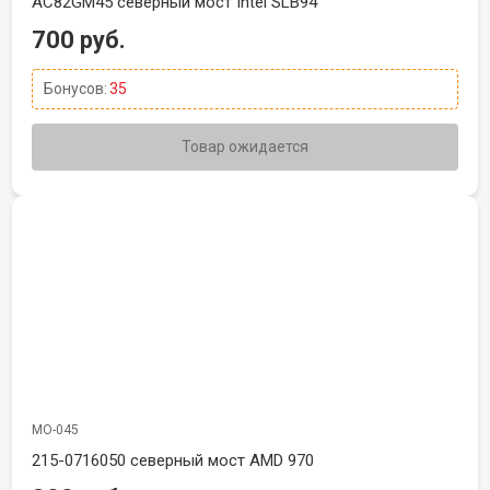
AC82GM45 северный мост Intel SLB94
700 руб.
Бонусов:
35
Товар ожидается
МО-045
215-0716050 cеверный мост AMD 970