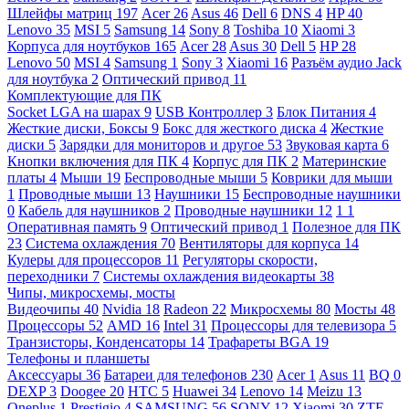
Шлейфы матриц
197
Acer
26
Asus
46
Dell
6
DNS
4
HP
40
Lenovo
35
MSI
5
Samsung
14
Sony
8
Toshiba
10
Xiaomi
3
Корпуса для ноутбуков
165
Acer
28
Asus
30
Dell
5
HP
28
Lenovo
50
MSI
4
Samsung
1
Sony
3
Xiaomi
16
Разъём аудио Jack
для ноутбука
2
Оптический привод
11
Комплектующие для ПК
Socket LGA на шарах
9
USB Контроллер
3
Блок Питания
4
Жесткие диски, Боксы
9
Бокс для жесткого диска
4
Жесткие
диски
5
Зарядки для мониторов и другое
53
Звуковая карта
6
Кнопки включения для ПК
4
Корпус для ПК
2
Материнские
платы
4
Мыши
19
Беспроводные мыши
5
Коврики для мыши
1
Проводные мыши
13
Наушники
15
Беспроводные наушники
0
Кабель для наушников
2
Проводные наушники
12
1
1
Оперативная память
9
Оптический привод
1
Полезное для ПК
23
Система охлаждения
70
Вентиляторы для корпуса
14
Кулеры для процессоров
11
Регуляторы скорости,
переходники
7
Системы охлаждения видеокарты
38
Чипы, микросхемы, мосты
Видеочипы
40
Nvidia
18
Radeon
22
Микросхемы
80
Мосты
48
Процессоры
52
AMD
16
Intel
31
Процессоры для телевизора
5
Транзисторы, Конденсаторы
14
Трафареты BGA
19
Телефоны и планшеты
Аксессуары
36
Батареи для телефонов
230
Acer
1
Asus
11
BQ
0
DEXP
3
Doogee
20
HTC
5
Huawei
34
Lenovo
14
Meizu
13
Oneplus
1
Prestigio
4
SAMSUNG
56
SONY
12
Xiaomi
30
ZTE