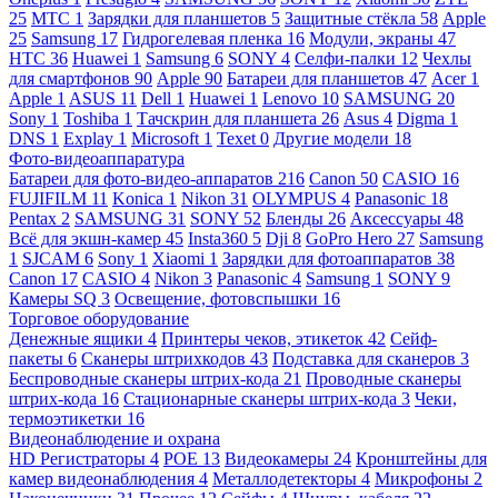
25
МТС
1
Зарядки для планшетов
5
Защитные стёкла
58
Apple
25
Samsung
17
Гидрогелевая пленка
16
Модули, экраны
47
HTC
36
Huawei
1
Samsung
6
SONY
4
Селфи-палки
12
Чехлы
для смартфонов
90
Apple
90
Батареи для планшетов
47
Acer
1
Apple
1
ASUS
11
Dell
1
Huawei
1
Lenovo
10
SAMSUNG
20
Sony
1
Toshiba
1
Тачскрин для планшета
26
Asus
4
Digma
1
DNS
1
Explay
1
Microsoft
1
Texet
0
Другие модели
18
Фото-видеоаппаратура
Батареи для фото-видео-аппаратов
216
Canon
50
CASIO
16
FUJIFILM
11
Konica
1
Nikon
31
OLYMPUS
4
Panasonic
18
Pentax
2
SAMSUNG
31
SONY
52
Бленды
26
Аксессуары
48
Всё для экшн-камер
45
Insta360
5
Dji
8
GoPro Hero
27
Samsung
1
SJCAM
6
Sony
1
Xiaomi
1
Зарядки для фотоаппаратов
38
Canon
17
CASIO
4
Nikon
3
Panasonic
4
Samsung
1
SONY
9
Камеры SQ
3
Освещение, фотовспышки
16
Торговое оборудование
Денежные ящики
4
Принтеры чеков, этикеток
42
Сейф-
пакеты
6
Сканеры штрихкодов
43
Подставка для сканеров
3
Беспроводные сканеры штрих-кода
21
Проводные сканеры
штрих-кода
16
Стационарные сканеры штрих-кода
3
Чеки,
термоэтикетки
16
Видеонаблюдение и охрана
HD Регистраторы
4
POE
13
Видеокамеры
24
Кронштейны для
камер видеонаблюдения
4
Металлодетекторы
4
Микрофоны
2