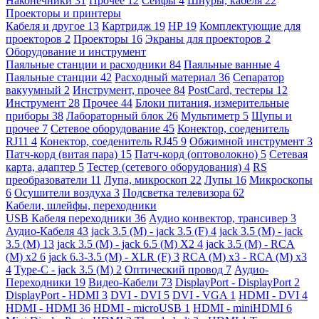
Наконечники
31
Прочее
12
Сейфы
4
Шнуры, кабеля
22
Проекторы и принтеры
Кабеля и другое
13
Картридж
19
HP
19
Комплектующие для
проекторов
2
Проекторы
16
Экраны для проекторов
2
Оборудование и инструмент
Паяльные станции и расходники
84
Паяльные ванные
4
Паяльные станции
42
Расходный материал
36
Сепаратор
вакуумный
2
Инструмент, прочее
84
PostCard, тестеры
12
Инструмент
28
Прочее
44
Блоки питания, измерительные
приборы
38
Лабораторный блок
26
Мультиметр
5
Щупы и
прочее
7
Сетевое оборудование
45
Конектор, соеденитель
RJ11
4
Конектор, соеденитель RJ45
9
Обжимной инструмент
3
Патч-корд (витая пара)
15
Патч-корд (оптоволокно)
5
Сетевая
карта, адаптер
5
Тестер (сетевого оборудования)
4
RS
преобразователи
11
Лупа, микроскоп
22
Лупы
16
Микроскопы
6
Осушители воздуха
3
Подсветка телевизора
62
Кабели, шлейфы, переходники
USB Кабеля переходники
36
Аудио конвектор, трансивер
3
Аудио-Кабеля
43
jack 3.5 (M) - jack 3.5 (F)
4
jack 3.5 (M) - jack
3.5 (M)
13
jack 3.5 (M) - jack 6.5 (M) X2
4
jack 3.5 (M) - RCA
(M) x2
6
jack 6.3-3.5 (M) - XLR (F)
3
RCA (M) x3 - RCA (M) x3
4
Type-C - jack 3.5 (M)
2
Оптический провод
7
Аудио-
Переходники
19
Видео-Кабели
73
DisplayPort - DisplayPort
2
DisplayPort - HDMI
3
DVI - DVI
5
DVI - VGA
1
HDMI - DVI
4
HDMI - HDMI
36
HDMI - microUSB
1
HDMI - miniHDMI
6