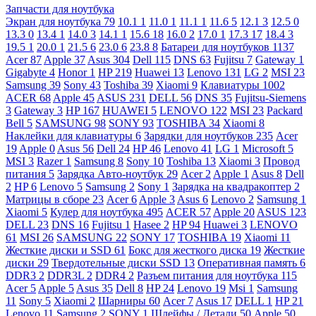
Запчасти для ноутбука
Экран для ноутбука
79
10.1
1
11.0
1
11.1
1
11.6
5
12.1
3
12.5
0
13.3
0
13.4
1
14.0
3
14.1
1
15.6
18
16.0
2
17.0
1
17.3
17
18.4
3
19.5
1
20.0
1
21.5
6
23.0
6
23.8
8
Батареи для ноутбуков
1137
Acer
87
Apple
37
Asus
304
Dell
115
DNS
63
Fujitsu
7
Gateway
1
Gigabyte
4
Honor
1
HP
219
Huawei
13
Lenovo
131
LG
2
MSI
23
Samsung
39
Sony
43
Toshiba
39
Xiaomi
9
Клавиатуры
1002
ACER
68
Apple
45
ASUS
231
DELL
56
DNS
35
Fujitsu-Siemens
3
Gateway
3
HP
167
HUAWEI
5
LENOVO
122
MSI
23
Packard
Bell
5
SAMSUNG
98
SONY
93
TOSHIBA
34
Xiaomi
8
Наклейки для клавиатуры
6
Зарядки для ноутбуков
235
Acer
19
Apple
0
Asus
56
Dell
24
HP
46
Lenovo
41
LG
1
Microsoft
5
MSI
3
Razer
1
Samsung
8
Sony
10
Toshiba
13
Xiaomi
3
Провод
питания
5
Зарядка Авто-ноутбук
29
Acer
2
Apple
1
Asus
8
Dell
2
HP
6
Lenovo
5
Samsung
2
Sony
1
Зарядка на квадракоптер
2
Матрицы в сборе
23
Acer
6
Apple
3
Asus
6
Lenovo
2
Samsung
1
Xiaomi
5
Кулер для ноутбука
495
ACER
57
Apple
20
ASUS
123
DELL
23
DNS
16
Fujitsu
1
Hasee
2
HP
94
Huawei
3
LENOVO
61
MSI
26
SAMSUNG
22
SONY
17
TOSHIBA
19
Xiaomi
11
Жесткие диски и SSD
61
Бокс для жесткого диска
19
Жесткие
диски
29
Твердотельные диски SSD
13
Оперативная память
6
DDR3
2
DDR3L
2
DDR4
2
Разъем питания для ноутбука
115
Acer
5
Apple
5
Asus
35
Dell
8
HP
24
Lenovo
19
Msi
1
Samsung
11
Sony
5
Xiaomi
2
Шарниры
60
Acer
7
Asus
17
DELL
1
HP
21
Lenovo
11
Samsung
2
SONY
1
Шлейфы / Детали
50
Apple
50