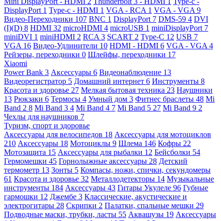
Mini DisplayPort - HDMI
2
Thunderbolt 3 - HDMI
1
Type-c -
DisplayPort
1
Type-c - HDMI
1
VGA - RCA
1
VGA - VGA
9
Видео-Переходники
107
BNC
1
DisplayPort
7
DMS-59
4
DVI
(I)(D)
8
HDMI
32
microHDMI
4
microUSB
1
miniDisplayPort
7
miniDVI
1
miniHDMI
2
RCA
3
SCART
2
Type-C
12
USB
7
VGA
16
Видео-Удлинители
10
HDMI - HDMI
6
VGA - VGA
4
Рейзеры, переходники
0
Шлейфы, переходники
17
Xiaomi
Power Bank
3
Аксессуары
6
Видеонаблюдение
13
Видеорегистратор
5
Домашний интернет
6
Инструменты
8
Красота и здоровье
27
Мелкая бытовая техника
23
Наушники
13
Рюкзаки
6
Термосы
4
Умный дом
3
Фитнес браслеты
48
Mi
Band 2
8
Mi Band 3
4
Mi Band 4
7
Mi Band 5
27
Mi Band 9
2
Чехлы для наушников
7
Туризм, спорт и здоровье
Аксессуары для велосипедов
18
Аксессуары для мотоциклов
210
Аксессуары
18
Мотоциклы
9
Шлема
146
Кофры
22
Мотозащита
15
Аксессуары для рыбалки
12
Бейсболки
54
Гермомешки
45
Горнолыжные аксессуары
28
Детский
термометр
13
Зонты
5
Компасы, ножи, спички, секундомеры
61
Красота и здоровье
32
Металлодетекторы
14
Музыкальные
инструменты
184
Аксессуары
43
Гитары Укулеле
96
Губные
гармошки
12
Джембе
3
Классические, акустические и
электрогитары
28
Скрипки
2
Палатки, спальные мешки
29
Подводные маски, трубки, ласты
55
Аквашузы
19
Аксессуары