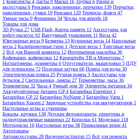
1
Комплекты
4
Ласты
9
Маски
16
Трубки
6
Рации и
аксессуары
6
Рюкзаки, наколенники, перчатки
139
Перчатки,
наколенники, сумки
19
Рюкзаки
120
Термосы, фляги
47
Умные часы
0
Фонарики
34
Чехлы для airpods
18
Товары для дома
3D Ручки
27
USB Flash, Карты памяти
12
Аксессуары для
робот-пылесос
61
Вакуумный упаковщик
11
Весы
42
Ювелирные весы
9
Безмены
13
Кухонные весы
14
Напольные
весы
2
Калибровочные гири
1
Детские весы
1
Торговые весы
2
Всё для Ванной комнаты
12
Интерьерная наклейка
36
Кофеварки, кофемолки
12
Кронштейн ТВ и Мониторы
7
Нитратомеры, дозиметры
6
Отпугиватели, мышеловки
5
ПДУ
для телевизора
72
Полезные штуки
66
Помпа для воды
30
Электрическая помпа
25
Ручная помпа
3
Аксессуары для
бутылок
2
Светильники, лампы
27
Термометры, часы
36
Термометры
32
Часы
4
Умный дом
30
Элементы питания
34
Аккумуляторные батареи GP
4
Батарейки Energizer
1
Батарейки GP
22
Батарейки NoName
3
Батарейки Varta
1
Батарейки Xiaomi
2
Зарядные устройства для аккумуляторов
1
Настольные игры и сувениры
Бокалы, кружки
138
Детские фотоаппараты, принтеры и
радиоуправляемые машинки
22
Копилки
61
Модельки
118
Мотоциклы
16
Настольные игры
38
Прикольные вещи
41
Автотовары
Автоаксессуары
28
Видеорегистратор
15
Всё для ремонта