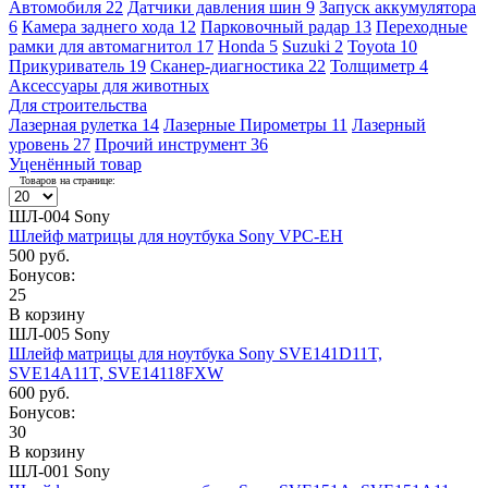
Автомобиля
22
Датчики давления шин
9
Запуск аккумулятора
6
Камера заднего хода
12
Парковочный радар
13
Переходные
рамки для автомагнитол
17
Honda
5
Suzuki
2
Toyota
10
Прикуриватель
19
Сканер-диагностика
22
Толщиметр
4
Аксессуары для животных
Для строительства
Лазерная рулетка
14
Лазерные Пирометры
11
Лазерный
уровень
27
Прочий инструмент
36
Уценённый товар
Товаров на странице:
ШЛ-004 Sony
Шлейф матрицы для ноутбука Sony VPC-EH
500 руб.
Бонусов:
25
В корзину
ШЛ-005 Sony
Шлейф матрицы для ноутбука Sony SVE141D11T,
SVE14A11T, SVE14118FXW
600 руб.
Бонусов:
30
В корзину
ШЛ-001 Sony