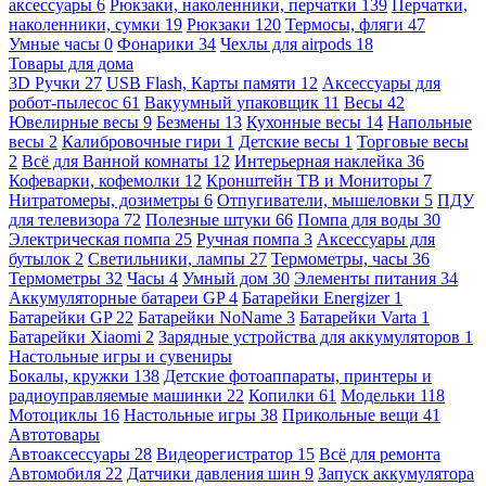
аксессуары
6
Рюкзаки, наколенники, перчатки
139
Перчатки,
наколенники, сумки
19
Рюкзаки
120
Термосы, фляги
47
Умные часы
0
Фонарики
34
Чехлы для airpods
18
Товары для дома
3D Ручки
27
USB Flash, Карты памяти
12
Аксессуары для
робот-пылесос
61
Вакуумный упаковщик
11
Весы
42
Ювелирные весы
9
Безмены
13
Кухонные весы
14
Напольные
весы
2
Калибровочные гири
1
Детские весы
1
Торговые весы
2
Всё для Ванной комнаты
12
Интерьерная наклейка
36
Кофеварки, кофемолки
12
Кронштейн ТВ и Мониторы
7
Нитратомеры, дозиметры
6
Отпугиватели, мышеловки
5
ПДУ
для телевизора
72
Полезные штуки
66
Помпа для воды
30
Электрическая помпа
25
Ручная помпа
3
Аксессуары для
бутылок
2
Светильники, лампы
27
Термометры, часы
36
Термометры
32
Часы
4
Умный дом
30
Элементы питания
34
Аккумуляторные батареи GP
4
Батарейки Energizer
1
Батарейки GP
22
Батарейки NoName
3
Батарейки Varta
1
Батарейки Xiaomi
2
Зарядные устройства для аккумуляторов
1
Настольные игры и сувениры
Бокалы, кружки
138
Детские фотоаппараты, принтеры и
радиоуправляемые машинки
22
Копилки
61
Модельки
118
Мотоциклы
16
Настольные игры
38
Прикольные вещи
41
Автотовары
Автоаксессуары
28
Видеорегистратор
15
Всё для ремонта
Автомобиля
22
Датчики давления шин
9
Запуск аккумулятора