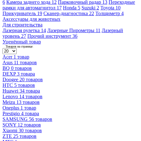
6
Камера заднего хода
12
Парковочный радар
13
Переходные
рамки для автомагнитол
17
Honda
5
Suzuki
2
Toyota
10
Прикуриватель
19
Сканер-диагностика
22
Толщиметр
4
Аксессуары для животных
Для строительства
Лазерная рулетка
14
Лазерные Пирометры
11
Лазерный
уровень
27
Прочий инструмент
36
Уценённый товар
Товаров на странице:
Acer
1 товар
Asus
11 товаров
BQ
0 товаров
DEXP
3 товара
Doogee
20 товаров
HTC
5 товаров
Huawei
34 товара
Lenovo
14 товаров
Meizu
13 товаров
Oneplus
1 товар
Prestigio
4 товара
SAMSUNG
56 товаров
SONY
12 товаров
Xiaomi
30 товаров
ZTE
25 товаров