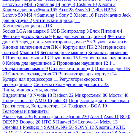
Lenovo
35
MSI
5
Samsung
14
Sony
8
Toshiba
10
Xiaomi
3
Корпуса для ноутбуков
165
Acer
28
Asus
30
Dell
5
HP
28
Lenovo
50
MSI
4
Samsung
1
Sony
3
Xiaomi
16
Разъём аудио Jack
для ноутбука
2
Оптический привод
11
Комплектующие для ПК
Socket LGA на шарах
9
USB Контроллер
3
Блок Питания
4
Жесткие диски, Боксы
9
Бокс для жесткого диска
4
Жесткие
диски
5
Зарядки для мониторов и другое
53
Звуковая карта
6
Кнопки включения для ПК
4
Корпус для ПК
2
Материнские
платы
4
Мыши
19
Беспроводные мыши
5
Коврики для мыши
1
Проводные мыши
13
Наушники
15
Беспроводные наушники
0
Кабель для наушников
2
Проводные наушники
12
1
1
Оперативная память
9
Оптический привод
1
Полезное для ПК
23
Система охлаждения
70
Вентиляторы для корпуса
14
Кулеры для процессоров
11
Регуляторы скорости,
переходники
7
Системы охлаждения видеокарты
38
Чипы, микросхемы, мосты
Видеочипы
40
Nvidia
18
Radeon
22
Микросхемы
80
Мосты
48
Процессоры
52
AMD
16
Intel
31
Процессоры для телевизора
5
Транзисторы, Конденсаторы
14
Трафареты BGA
19
Телефоны и планшеты
Аксессуары
36
Батареи для телефонов
230
Acer
1
Asus
11
BQ
0
DEXP
3
Doogee
20
HTC
5
Huawei
34
Lenovo
14
Meizu
13
Oneplus
1
Prestigio
4
SAMSUNG
56
SONY
12
Xiaomi
30
ZTE
25
МТС
1
Зарядки для планшетов
5
Защитные стёкла
58
Apple