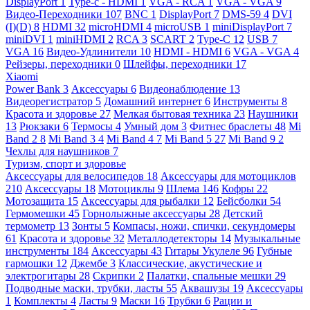
DisplayPort
1
Type-c - HDMI
1
VGA - RCA
1
VGA - VGA
9
Видео-Переходники
107
BNC
1
DisplayPort
7
DMS-59
4
DVI
(I)(D)
8
HDMI
32
microHDMI
4
microUSB
1
miniDisplayPort
7
miniDVI
1
miniHDMI
2
RCA
3
SCART
2
Type-C
12
USB
7
VGA
16
Видео-Удлинители
10
HDMI - HDMI
6
VGA - VGA
4
Рейзеры, переходники
0
Шлейфы, переходники
17
Xiaomi
Power Bank
3
Аксессуары
6
Видеонаблюдение
13
Видеорегистратор
5
Домашний интернет
6
Инструменты
8
Красота и здоровье
27
Мелкая бытовая техника
23
Наушники
13
Рюкзаки
6
Термосы
4
Умный дом
3
Фитнес браслеты
48
Mi
Band 2
8
Mi Band 3
4
Mi Band 4
7
Mi Band 5
27
Mi Band 9
2
Чехлы для наушников
7
Туризм, спорт и здоровье
Аксессуары для велосипедов
18
Аксессуары для мотоциклов
210
Аксессуары
18
Мотоциклы
9
Шлема
146
Кофры
22
Мотозащита
15
Аксессуары для рыбалки
12
Бейсболки
54
Гермомешки
45
Горнолыжные аксессуары
28
Детский
термометр
13
Зонты
5
Компасы, ножи, спички, секундомеры
61
Красота и здоровье
32
Металлодетекторы
14
Музыкальные
инструменты
184
Аксессуары
43
Гитары Укулеле
96
Губные
гармошки
12
Джембе
3
Классические, акустические и
электрогитары
28
Скрипки
2
Палатки, спальные мешки
29
Подводные маски, трубки, ласты
55
Аквашузы
19
Аксессуары
1
Комплекты
4
Ласты
9
Маски
16
Трубки
6
Рации и