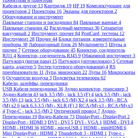
Проекторы и принтеры
Кабеля и другое
13
Картридж
19
HP
19
Комплектующие для
проекторов
2
Проекторы
16
Экраны для проекторов
2
Оборудование и инструмент
Паяльные станции и расходники
84
Паяльные ванные
4
Паяльные станции
42
Расходный материал
36
Сепаратор
вакуумный
2
Инструмент, прочее
84
PostCard, тестеры
12
Инструмент
28
Прочее
44
Блоки питания, измерительные
приборы
38
Лабораторный блок
26
Мультиметр
5
Щупы и
прочее
7
Сетевое оборудование
45
Конектор, соеденитель
RJ11
4
Конектор, соеденитель RJ45
9
Обжимной инструмент
3
Патч-корд (витая пара)
15
Патч-корд (оптоволокно)
5
Сетевая
карта, адаптер
5
Тестер (сетевого оборудования)
4
RS
преобразователи
11
Лупа, микроскоп
22
Лупы
16
Микроскопы
6
Осушители воздуха
3
Подсветка телевизора
62
Кабели, шлейфы, переходники
USB Кабеля переходники
36
Аудио конвектор, трансивер
3
Аудио-Кабеля
43
jack 3.5 (M) - jack 3.5 (F)
4
jack 3.5 (M) - jack
3.5 (M)
13
jack 3.5 (M) - jack 6.5 (M) X2
4
jack 3.5 (M) - RCA
(M) x2
6
jack 6.3-3.5 (M) - XLR (F)
3
RCA (M) x3 - RCA (M) x3
4
Type-C - jack 3.5 (M)
2
Оптический провод
7
Аудио-
Переходники
19
Видео-Кабели
73
DisplayPort - DisplayPort
2
DisplayPort - HDMI
3
DVI - DVI
5
DVI - VGA
1
HDMI - DVI
4
HDMI - HDMI
36
HDMI - microUSB
1
HDMI - miniHDMI
6
Mini DisplayPort - HDMI
2
Thunderbolt 3 - HDMI
1
Type-c -