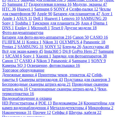
25
Samsung
17
Гидрогелевая пленка
16
Модули, экраны
47
HTC
36
Huawei
1
Samsung
6
SONY
4
Селфи-палки
12
Чехлы
для смартфонов
90
Apple
90
Батареи для планшетов
47
Acer
1
Apple
1
ASUS
11
Dell
1
Huawei
1
Lenovo
10
SAMSUNG
20
Sony
1
Toshiba
1
Тачскрин для планшета
26
Asus
4
Digma
1
DNS
1
Explay
1
Microsoft
1
Texet
0
Другие модели
18
Фото-видеоаппаратура
Батареи для фото-видео-аппаратов
216
Canon
50
CASIO
16
FUJIFILM
11
Konica
1
Nikon
31
OLYMPUS
4
Panasonic
18
Pentax
2
SAMSUNG
31
SONY
52
Бленды
26
Аксессуары
48
Всё для экшн-камер
45
Insta360
5
Dji
8
GoPro Hero
27
Samsung
1
SJCAM
6
Sony
1
Xiaomi
1
Зарядки для фотоаппаратов
38
Canon
17
CASIO
4
Nikon
3
Panasonic
4
Samsung
1
SONY
9
Камеры SQ
3
Освещение, фотовспышки
16
Торговое оборудование
Денежные ящики
4
Принтеры чеков, этикеток
42
Сейф-
пакеты
6
Сканеры штрихкодов
43
Подставка для сканеров
3
Беспроводные сканеры штрих-кода
21
Проводные сканеры
штрих-кода
16
Стационарные сканеры штрих-кода
3
Чеки,
термоэтикетки
16
Видеонаблюдение и охрана
HD Регистраторы
4
POE
13
Видеокамеры
24
Кронштейны для
камер видеонаблюдения
4
Металлодетекторы
4
Микрофоны
2
Наконечники
31
Прочее
12
Сейфы
4
Шнуры, кабеля
22