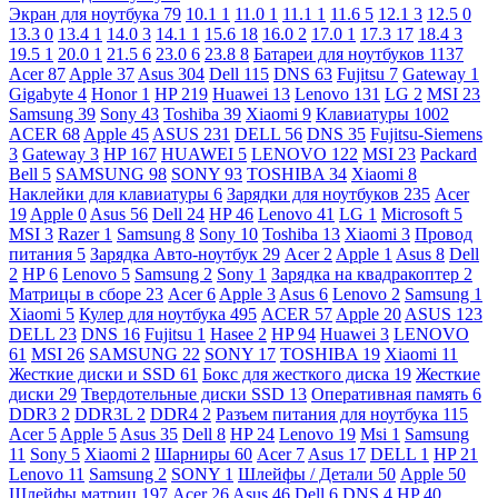
Экран для ноутбука
79
10.1
1
11.0
1
11.1
1
11.6
5
12.1
3
12.5
0
13.3
0
13.4
1
14.0
3
14.1
1
15.6
18
16.0
2
17.0
1
17.3
17
18.4
3
19.5
1
20.0
1
21.5
6
23.0
6
23.8
8
Батареи для ноутбуков
1137
Acer
87
Apple
37
Asus
304
Dell
115
DNS
63
Fujitsu
7
Gateway
1
Gigabyte
4
Honor
1
HP
219
Huawei
13
Lenovo
131
LG
2
MSI
23
Samsung
39
Sony
43
Toshiba
39
Xiaomi
9
Клавиатуры
1002
ACER
68
Apple
45
ASUS
231
DELL
56
DNS
35
Fujitsu-Siemens
3
Gateway
3
HP
167
HUAWEI
5
LENOVO
122
MSI
23
Packard
Bell
5
SAMSUNG
98
SONY
93
TOSHIBA
34
Xiaomi
8
Наклейки для клавиатуры
6
Зарядки для ноутбуков
235
Acer
19
Apple
0
Asus
56
Dell
24
HP
46
Lenovo
41
LG
1
Microsoft
5
MSI
3
Razer
1
Samsung
8
Sony
10
Toshiba
13
Xiaomi
3
Провод
питания
5
Зарядка Авто-ноутбук
29
Acer
2
Apple
1
Asus
8
Dell
2
HP
6
Lenovo
5
Samsung
2
Sony
1
Зарядка на квадракоптер
2
Матрицы в сборе
23
Acer
6
Apple
3
Asus
6
Lenovo
2
Samsung
1
Xiaomi
5
Кулер для ноутбука
495
ACER
57
Apple
20
ASUS
123
DELL
23
DNS
16
Fujitsu
1
Hasee
2
HP
94
Huawei
3
LENOVO
61
MSI
26
SAMSUNG
22
SONY
17
TOSHIBA
19
Xiaomi
11
Жесткие диски и SSD
61
Бокс для жесткого диска
19
Жесткие
диски
29
Твердотельные диски SSD
13
Оперативная память
6
DDR3
2
DDR3L
2
DDR4
2
Разъем питания для ноутбука
115
Acer
5
Apple
5
Asus
35
Dell
8
HP
24
Lenovo
19
Msi
1
Samsung
11
Sony
5
Xiaomi
2
Шарниры
60
Acer
7
Asus
17
DELL
1
HP
21
Lenovo
11
Samsung
2
SONY
1
Шлейфы / Детали
50
Apple
50
Шлейфы матриц
197
Acer
26
Asus
46
Dell
6
DNS
4
HP
40