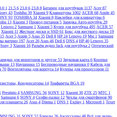
0.0
1
21.5
6
23.0
6
23.8
8
Батареи для ноутбуков
1137
Acer
87
Sony
43
Toshiba
39
Xiaomi
9
Клавиатуры
1002
ACER
68
Apple
45
ONY
93
TOSHIBA
34
Xiaomi
8
Наклейки для клавиатуры
6
hiba
13
Xiaomi
3
Провод питания
5
Зарядка Авто-ноутбук
29
Lenovo
2
Samsung
1
Xiaomi
5
Кулер для ноутбука
495
ACER
57
Xiaomi
11
Жесткие диски и SSD
61
Бокс для жесткого диска
19
115
Acer
5
Apple
5
Asus
35
Dell
8
HP
24
Lenovo
19
Msi
1
Samsung
ы матриц
197
Acer
26
Asus
46
Dell
6
DNS
4
HP
40
Lenovo
35
Sony
3
Xiaomi
16
Разъём аудио Jack для ноутбука
2
Оптический
Зарядки для мониторов и другое
53
Звуковая карта
6
Кнопки
 мыши
13
Наушники
15
Беспроводные наушники
0
Кабель для
я
70
Вентиляторы для корпуса
14
Кулеры для процессоров
11
нзисторы, Конденсаторы
14
Трафареты BGA
19
1
Prestigio
4
SAMSUNG
56
SONY
12
Xiaomi
30
ZTE
25
МТС
1
Samsung
6
SONY
4
Селфи-палки
12
Чехлы для смартфонов
90
для планшета
26
Asus
4
Digma
1
DNS
1
Explay
1
Microsoft
1
Texet
AMSUNG
31
SONY
52
Бленды
26
Аксессуары
48
Всё для экшн-