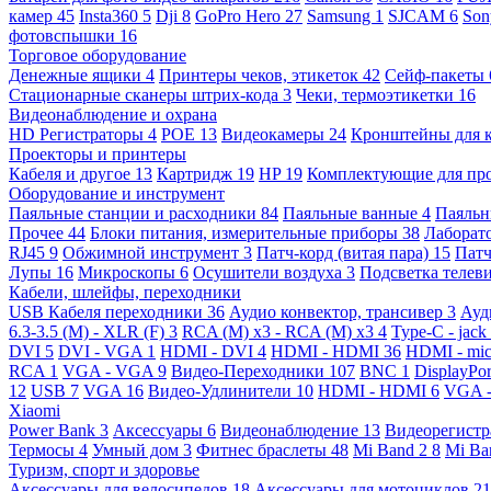
камер
45
Insta360
5
Dji
8
GoPro Hero
27
Samsung
1
SJCAM
6
So
фотовспышки
16
Торговое оборудование
Денежные ящики
4
Принтеры чеков, этикеток
42
Сейф-пакеты
Стационарные сканеры штрих-кода
3
Чеки, термоэтикетки
16
Видеонаблюдение и охрана
HD Регистраторы
4
POE
13
Видеокамеры
24
Кронштейны для 
Проекторы и принтеры
Кабеля и другое
13
Картридж
19
HP
19
Комплектующие для пр
Оборудование и инструмент
Паяльные станции и расходники
84
Паяльные ванные
4
Паяльн
Прочее
44
Блоки питания, измерительные приборы
38
Лаборат
RJ45
9
Обжимной инструмент
3
Патч-корд (витая пара)
15
Патч
Лупы
16
Микроскопы
6
Осушители воздуха
3
Подсветка телев
Кабели, шлейфы, переходники
USB Кабеля переходники
36
Аудио конвектор, трансивер
3
Ауд
6.3-3.5 (M) - XLR (F)
3
RCA (M) x3 - RCA (M) x3
4
Type-C - jack
DVI
5
DVI - VGA
1
HDMI - DVI
4
HDMI - HDMI
36
HDMI - mi
RCA
1
VGA - VGA
9
Видео-Переходники
107
BNC
1
DisplayPo
12
USB
7
VGA
16
Видео-Удлинители
10
HDMI - HDMI
6
VGA 
Xiaomi
Power Bank
3
Аксессуары
6
Видеонаблюдение
13
Видеорегист
Термосы
4
Умный дом
3
Фитнес браслеты
48
Mi Band 2
8
Mi Ba
Туризм, спорт и здоровье
Аксессуары для велосипедов
18
Аксессуары для мотоциклов
21