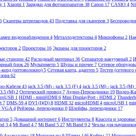
ny
1
Xiaomi
1
Зарядки для фотоаппаратов
38
Canon
17
CASIO
4
Ni
6
Сканеры штрихкодов
43
Подставка для сканеров
3
Беспроводн
камер видеонаблюдения
4
Металлодетекторы
4
Микрофоны
2
На
оекторов
2
Проекторы
16
Экраны для проекторов
2
ые станции
42
Расходный материал
36
Сепаратор вакуумный
2
И
орный блок
26
Мультиметр
5
Щупы и прочее
7
Сетевое оборудо
-корд (оптоволокно)
5
Сетевая карта, адаптер
5
Тестер (сетевого
изора
62
ио-Кабеля
43
jack 3.5 (M) - jack 3.5 (F)
4
jack 3.5 (M) - jack 3.5 (M)
 3.5 (M)
2
Оптический провод
7
Аудио-Переходники
19
Видео-К
croUSB
1
HDMI - miniHDMI
6
Mini DisplayPort - HDMI
2
Thunderb
rt
7
DMS-59
4
DVI (I)(D)
8
HDMI
32
microHDMI
4
microUSB
1
min
- VGA
4
Рейзеры, переходники
0
Шлейфы, переходники
17
ратор
5
Домашний интернет
6
Инструменты
8
Красота и здоровь
nd 3
4
Mi Band 4
7
Mi Band 5
27
Mi Band 9
2
Чехлы для наушник
0
Аксессуары
18
Мотоциклы
9
Шлема
146
Кофры
22
Мотозащит