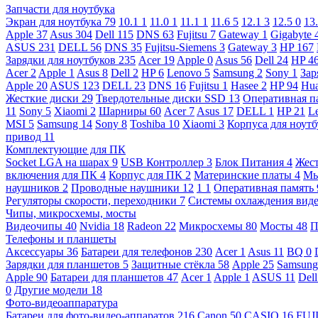
Запчасти для ноутбука
Экран для ноутбука
79
10.1
1
11.0
1
11.1
1
11.6
5
12.1
3
12.5
0
13
Apple
37
Asus
304
Dell
115
DNS
63
Fujitsu
7
Gateway
1
Gigabyte
ASUS
231
DELL
56
DNS
35
Fujitsu-Siemens
3
Gateway
3
HP
167
Зарядки для ноутбуков
235
Acer
19
Apple
0
Asus
56
Dell
24
HP
4
Acer
2
Apple
1
Asus
8
Dell
2
HP
6
Lenovo
5
Samsung
2
Sony
1
Зар
Apple
20
ASUS
123
DELL
23
DNS
16
Fujitsu
1
Hasee
2
HP
94
Hu
Жесткие диски
29
Твердотельные диски SSD
13
Оперативная п
11
Sony
5
Xiaomi
2
Шарниры
60
Acer
7
Asus
17
DELL
1
HP
21
L
MSI
5
Samsung
14
Sony
8
Toshiba
10
Xiaomi
3
Корпуса для ноут
привод
11
Комплектующие для ПК
Socket LGA на шарах
9
USB Контроллер
3
Блок Питания
4
Жест
включения для ПК
4
Корпус для ПК
2
Материнские платы
4
М
наушников
2
Проводные наушники
12
1
1
Оперативная память
Регуляторы скорости, переходники
7
Системы охлаждения вид
Чипы, микросхемы, мосты
Видеочипы
40
Nvidia
18
Radeon
22
Микросхемы
80
Мосты
48
П
Телефоны и планшеты
Аксессуары
36
Батареи для телефонов
230
Acer
1
Asus
11
BQ
0
Зарядки для планшетов
5
Защитные стёкла
58
Apple
25
Samsun
Apple
90
Батареи для планшетов
47
Acer
1
Apple
1
ASUS
11
Del
0
Другие модели
18
Фото-видеоаппаратура
Батареи для фото-видео-аппаратов
216
Canon
50
CASIO
16
FUJ