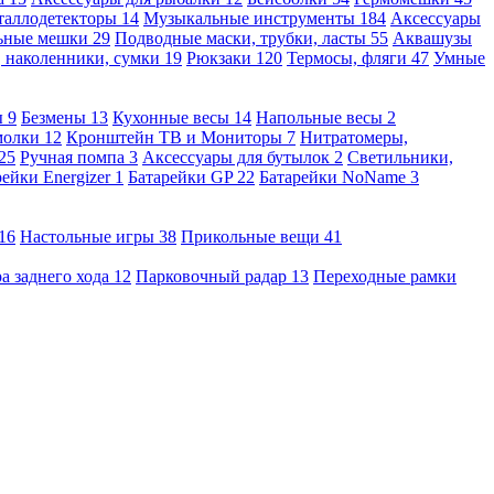
таллодетекторы
14
Музыкальные инструменты
184
Аксессуары
льные мешки
29
Подводные маски, трубки, ласты
55
Аквашузы
, наколенники, сумки
19
Рюкзаки
120
Термосы, фляги
47
Умные
ы
9
Безмены
13
Кухонные весы
14
Напольные весы
2
молки
12
Кронштейн ТВ и Мониторы
7
Нитратомеры,
25
Ручная помпа
3
Аксессуары для бутылок
2
Светильники,
рейки Energizer
1
Батарейки GP
22
Батарейки NoName
3
16
Настольные игры
38
Прикольные вещи
41
а заднего хода
12
Парковочный радар
13
Переходные рамки