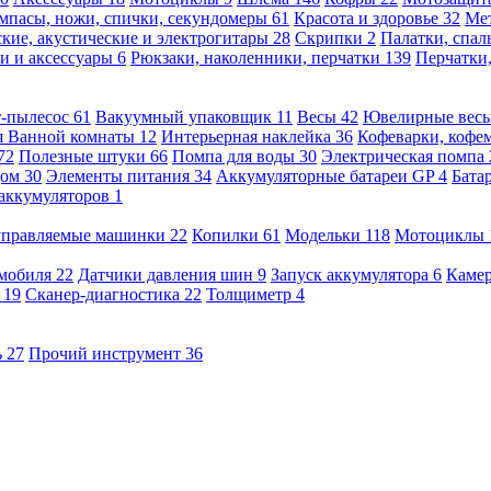
мпасы, ножи, спички, секундомеры
61
Красота и здоровье
32
Ме
кие, акустические и электрогитары
28
Скрипки
2
Палатки, спа
и и аксессуары
6
Рюкзаки, наколенники, перчатки
139
Перчатки
т-пылесос
61
Вакуумный упаковщик
11
Весы
42
Ювелирные вес
я Ванной комнаты
12
Интерьерная наклейка
36
Кофеварки, кофе
72
Полезные штуки
66
Помпа для воды
30
Электрическая помпа
дом
30
Элементы питания
34
Аккумуляторные батареи GP
4
Бата
 аккумуляторов
1
оуправляемые машинки
22
Копилки
61
Модельки
118
Мотоциклы
омобиля
22
Датчики давления шин
9
Запуск аккумулятора
6
Камер
ь
19
Сканер-диагностика
22
Толщиметр
4
ь
27
Прочий инструмент
36