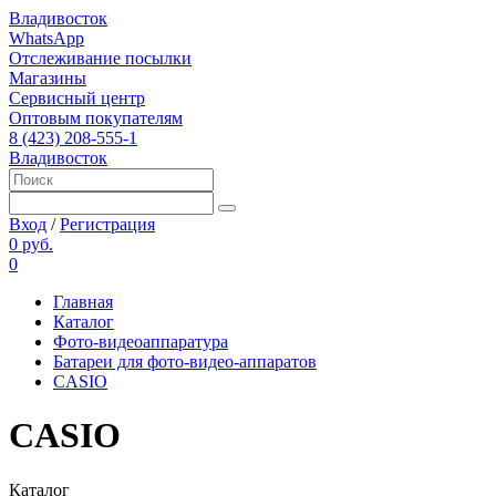
Владивосток
WhatsApp
Отслеживание посылки
Магазины
Сервисный центр
Оптовым покупателям
8 (423) 208-555-1
Владивосток
Вход
/
Регистрация
0 руб.
0
Главная
Каталог
Фото-видеоаппаратура
Батареи для фото-видео-аппаратов
CASIO
CASIO
Каталог