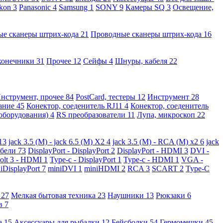
kon
3
Panasonic
4
Samsung
1
SONY
9
Камеры SQ
3
Освещение,
ые сканеры штрих-кода
21
Проводные сканеры штрих-кода
16
конечники
31
Прочее
12
Сейфы
4
Шнуры, кабеля
22
нструмент, прочее
84
PostCard, тестеры
12
Инструмент
28
вание
45
Конектор, соеденитель RJ11
4
Конектор, соеденитель
 оборудования)
4
RS преобразователи
11
Лупа, микроскоп
22
13
jack 3.5 (M) - jack 6.5 (M) X2
4
jack 3.5 (M) - RCA (M) x2
6
jack
абели
73
DisplayPort - DisplayPort
2
DisplayPort - HDMI
3
DVI -
olt 3 - HDMI
1
Type-c - DisplayPort
1
Type-c - HDMI
1
VGA -
iDisplayPort
7
miniDVI
1
miniHDMI
2
RCA
3
SCART
2
Type-C
е
27
Мелкая бытовая техника
23
Наушники
13
Рюкзаки
6
ов
7
а
15
Аксессуары для рыбалки
12
Бейсболки
54
Гермомешки
45