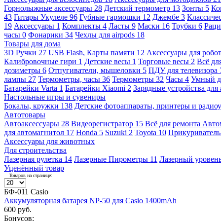
Горнолыжные аксессуары
28
Детский термометр
13
Зонты
5
Ко
43
Гитары Укулеле
96
Губные гармошки
12
Джембе
3
Классичес
19
Аксессуары
1
Комплекты
4
Ласты
9
Маски
16
Трубки
6
Раци
часы
0
Фонарики
34
Чехлы для airpods
18
Товары для дома
3D Ручки
27
USB Flash, Карты памяти
12
Аксессуары для робо
Калибровочные гири
1
Детские весы
1
Торговые весы
2
Всё дл
дозиметры
6
Отпугиватели, мышеловки
5
ПДУ для телевизора
лампы
27
Термометры, часы
36
Термометры
32
Часы
4
Умный 
Батарейки Varta
1
Батарейки Xiaomi
2
Зарядные устройства для
Настольные игры и сувениры
Бокалы, кружки
138
Детские фотоаппараты, принтеры и ради
Автотовары
Автоаксессуары
28
Видеорегистратор
15
Всё для ремонта Авт
для автомагнитол
17
Honda
5
Suzuki
2
Toyota
10
Прикуривател
Аксессуары для животных
Для строительства
Лазерная рулетка
14
Лазерные Пирометры
11
Лазерный уровен
Уценённый товар
Товаров на странице:
БФ-011 Casio
Аккумуляторная батарея NP-50 для Casio 1400mAh
600 руб.
Бонусов: