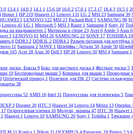
.3
0
13.4
1
14.0
3
14.1
1
15.6
18
16.0
2
17.0
1
17.3
17
18.4
3
19.5
1
2
4
Honor
1
HP
219
Huawei
13
Lenovo
131
LG
2
MSI
23
Samsung
39
HUAWEI
5
LENOVO
122
MSI
23
Packard Bell
5
SAMSUNG
98
S
6
Lenovo
41
LG
1
Microsoft
5
MSI
3
Razer
1
Samsung
8
Sony
10
Tos
ядка на квадракоптер
2
Матрицы в сборе
23
Acer
6
Apple
3
Asus
6
awei
3
LENOVO
61
MSI
26
SAMSUNG
22
SONY
17
TOSHIBA
19
амять
6
DDR3
2
DDR3L
2
DDR4
2
Разъем питания для ноутбука
enovo
11
Samsung
2
SONY
1
Шлейфы / Детали
50
Apple
50
Шлейф
буков
165
Acer
28
Asus
30
Dell
5
HP
28
Lenovo
50
MSI
4
Samsung
1
кие диски, Боксы
9
Бокс для жесткого диска
4
Жесткие диски
5
ыши
19
Беспроводные мыши
5
Коврики для мыши
1
Проводные
9
Оптический привод
1
Полезное для ПК
23
Система охлаждени
еокарты
38
роцессоры
52
AMD
16
Intel
31
Процессоры для телевизора
5
Тра
DEXP
3
Doogee
20
HTC
5
Huawei
34
Lenovo
14
Meizu
13
Oneplus
g
17
Гидрогелевая пленка
16
Модули, экраны
47
HTC
36
Huawei
1
l
1
Huawei
1
Lenovo
10
SAMSUNG
20
Sony
1
Toshiba
1
Тачскрин 
IFILM
11
Konica
1
Nikon
31
OLYMPUS
4
Panasonic
18
Pentax
2
S