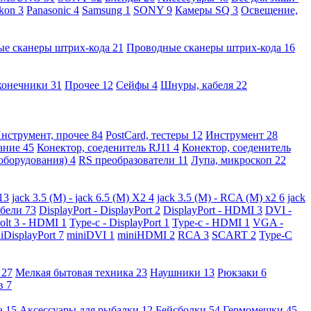
kon
3
Panasonic
4
Samsung
1
SONY
9
Камеры SQ
3
Освещение,
ые сканеры штрих-кода
21
Проводные сканеры штрих-кода
16
конечники
31
Прочее
12
Сейфы
4
Шнуры, кабеля
22
нструмент, прочее
84
PostCard, тестеры
12
Инструмент
28
вание
45
Конектор, соеденитель RJ11
4
Конектор, соеденитель
 оборудования)
4
RS преобразователи
11
Лупа, микроскоп
22
13
jack 3.5 (M) - jack 6.5 (M) X2
4
jack 3.5 (M) - RCA (M) x2
6
jack
абели
73
DisplayPort - DisplayPort
2
DisplayPort - HDMI
3
DVI -
olt 3 - HDMI
1
Type-c - DisplayPort
1
Type-c - HDMI
1
VGA -
iDisplayPort
7
miniDVI
1
miniHDMI
2
RCA
3
SCART
2
Type-C
е
27
Мелкая бытовая техника
23
Наушники
13
Рюкзаки
6
ов
7
а
15
Аксессуары для рыбалки
12
Бейсболки
54
Гермомешки
45