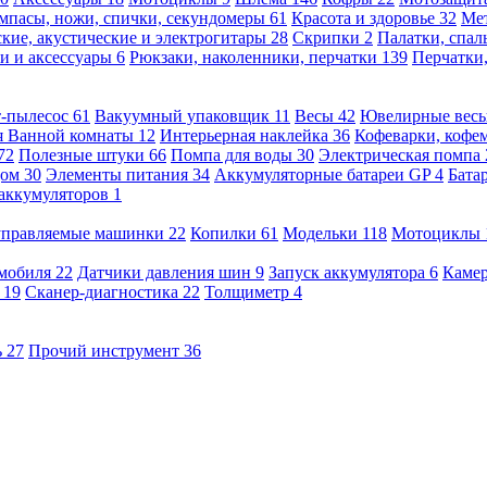
мпасы, ножи, спички, секундомеры
61
Красота и здоровье
32
Ме
кие, акустические и электрогитары
28
Скрипки
2
Палатки, спа
и и аксессуары
6
Рюкзаки, наколенники, перчатки
139
Перчатки
т-пылесос
61
Вакуумный упаковщик
11
Весы
42
Ювелирные вес
я Ванной комнаты
12
Интерьерная наклейка
36
Кофеварки, кофе
72
Полезные штуки
66
Помпа для воды
30
Электрическая помпа
дом
30
Элементы питания
34
Аккумуляторные батареи GP
4
Бата
 аккумуляторов
1
оуправляемые машинки
22
Копилки
61
Модельки
118
Мотоциклы
омобиля
22
Датчики давления шин
9
Запуск аккумулятора
6
Камер
ь
19
Сканер-диагностика
22
Толщиметр
4
ь
27
Прочий инструмент
36