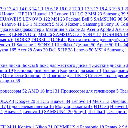
.3
0
13.4
1
14.0
3
14.1
1
15.6
18
16.0
2
17.0
1
17.3
17
18.4
3
19.5
1
2
4
Honor
1
HP
219
Huawei
13
Lenovo
131
LG
2
MSI
23
Samsung
39
HUAWEI
5
LENOVO
122
MSI
23
Packard Bell
5
SAMSUNG
98
S
6
Lenovo
41
LG
1
Microsoft
5
MSI
3
Razer
1
Samsung
8
Sony
10
Tos
ядка на квадракоптер
2
Матрицы в сборе
23
Acer
6
Apple
3
Asus
6
awei
3
LENOVO
61
MSI
26
SAMSUNG
22
SONY
17
TOSHIBA
19
амять
6
DDR3
2
DDR3L
2
DDR4
2
Разъем питания для ноутбука
enovo
11
Samsung
2
SONY
1
Шлейфы / Детали
50
Apple
50
Шлейф
буков
165
Acer
28
Asus
30
Dell
5
HP
28
Lenovo
50
MSI
4
Samsung
1
кие диски, Боксы
9
Бокс для жесткого диска
4
Жесткие диски
5
ыши
19
Беспроводные мыши
5
Коврики для мыши
1
Проводные
9
Оптический привод
1
Полезное для ПК
23
Система охлаждени
еокарты
38
роцессоры
52
AMD
16
Intel
31
Процессоры для телевизора
5
Тра
DEXP
3
Doogee
20
HTC
5
Huawei
34
Lenovo
14
Meizu
13
Oneplus
g
17
Гидрогелевая пленка
16
Модули, экраны
47
HTC
36
Huawei
1
l
1
Huawei
1
Lenovo
10
SAMSUNG
20
Sony
1
Toshiba
1
Тачскрин 
IFILM
11
Konica
1
Nikon
31
OLYMPUS
4
Panasonic
18
Pentax
2
S