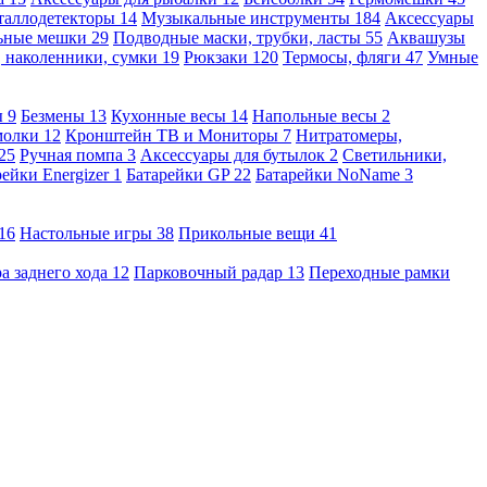
таллодетекторы
14
Музыкальные инструменты
184
Аксессуары
льные мешки
29
Подводные маски, трубки, ласты
55
Аквашузы
, наколенники, сумки
19
Рюкзаки
120
Термосы, фляги
47
Умные
ы
9
Безмены
13
Кухонные весы
14
Напольные весы
2
молки
12
Кронштейн ТВ и Мониторы
7
Нитратомеры,
25
Ручная помпа
3
Аксессуары для бутылок
2
Светильники,
рейки Energizer
1
Батарейки GP
22
Батарейки NoName
3
16
Настольные игры
38
Прикольные вещи
41
а заднего хода
12
Парковочный радар
13
Переходные рамки