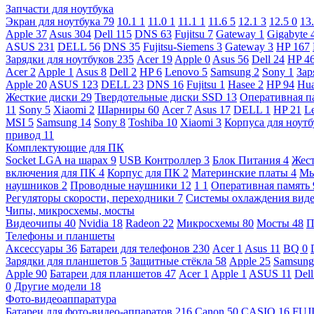
Запчасти для ноутбука
Экран для ноутбука
79
10.1
1
11.0
1
11.1
1
11.6
5
12.1
3
12.5
0
13
Apple
37
Asus
304
Dell
115
DNS
63
Fujitsu
7
Gateway
1
Gigabyte
ASUS
231
DELL
56
DNS
35
Fujitsu-Siemens
3
Gateway
3
HP
167
Зарядки для ноутбуков
235
Acer
19
Apple
0
Asus
56
Dell
24
HP
4
Acer
2
Apple
1
Asus
8
Dell
2
HP
6
Lenovo
5
Samsung
2
Sony
1
Зар
Apple
20
ASUS
123
DELL
23
DNS
16
Fujitsu
1
Hasee
2
HP
94
Hu
Жесткие диски
29
Твердотельные диски SSD
13
Оперативная п
11
Sony
5
Xiaomi
2
Шарниры
60
Acer
7
Asus
17
DELL
1
HP
21
L
MSI
5
Samsung
14
Sony
8
Toshiba
10
Xiaomi
3
Корпуса для ноут
привод
11
Комплектующие для ПК
Socket LGA на шарах
9
USB Контроллер
3
Блок Питания
4
Жест
включения для ПК
4
Корпус для ПК
2
Материнские платы
4
М
наушников
2
Проводные наушники
12
1
1
Оперативная память
Регуляторы скорости, переходники
7
Системы охлаждения вид
Чипы, микросхемы, мосты
Видеочипы
40
Nvidia
18
Radeon
22
Микросхемы
80
Мосты
48
П
Телефоны и планшеты
Аксессуары
36
Батареи для телефонов
230
Acer
1
Asus
11
BQ
0
Зарядки для планшетов
5
Защитные стёкла
58
Apple
25
Samsun
Apple
90
Батареи для планшетов
47
Acer
1
Apple
1
ASUS
11
Del
0
Другие модели
18
Фото-видеоаппаратура
Батареи для фото-видео-аппаратов
216
Canon
50
CASIO
16
FUJ