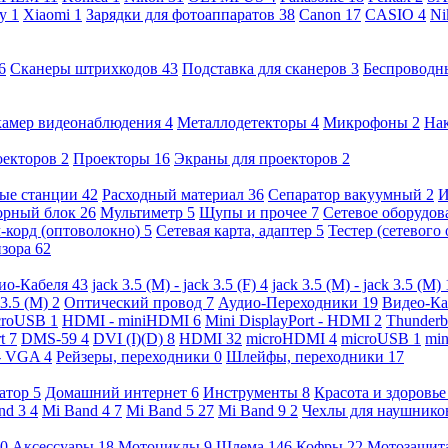
ny
1
Xiaomi
1
Зарядки для фотоаппаратов
38
Canon
17
CASIO
4
Ni
6
Сканеры штрихкодов
43
Подставка для сканеров
3
Беспроводн
камер видеонаблюдения
4
Металлодетекторы
4
Микрофоны
2
На
оекторов
2
Проекторы
16
Экраны для проекторов
2
ые станции
42
Расходный материал
36
Сепаратор вакуумный
2
И
орный блок
26
Мультиметр
5
Щупы и прочее
7
Сетевое оборудо
-корд (оптоволокно)
5
Сетевая карта, адаптер
5
Тестер (сетевого
изора
62
ио-Кабеля
43
jack 3.5 (M) - jack 3.5 (F)
4
jack 3.5 (M) - jack 3.5 (M)
 3.5 (M)
2
Оптический провод
7
Аудио-Переходники
19
Видео-К
croUSB
1
HDMI - miniHDMI
6
Mini DisplayPort - HDMI
2
Thunderb
rt
7
DMS-59
4
DVI (I)(D)
8
HDMI
32
microHDMI
4
microUSB
1
min
- VGA
4
Рейзеры, переходники
0
Шлейфы, переходники
17
ратор
5
Домашний интернет
6
Инструменты
8
Красота и здоровь
nd 3
4
Mi Band 4
7
Mi Band 5
27
Mi Band 9
2
Чехлы для наушник
0
Аксессуары
18
Мотоциклы
9
Шлема
146
Кофры
22
Мотозащит