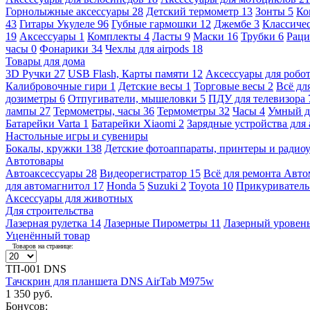
Горнолыжные аксессуары
28
Детский термометр
13
Зонты
5
Ко
43
Гитары Укулеле
96
Губные гармошки
12
Джембе
3
Классичес
19
Аксессуары
1
Комплекты
4
Ласты
9
Маски
16
Трубки
6
Раци
часы
0
Фонарики
34
Чехлы для airpods
18
Товары для дома
3D Ручки
27
USB Flash, Карты памяти
12
Аксессуары для робо
Калибровочные гири
1
Детские весы
1
Торговые весы
2
Всё дл
дозиметры
6
Отпугиватели, мышеловки
5
ПДУ для телевизора
лампы
27
Термометры, часы
36
Термометры
32
Часы
4
Умный 
Батарейки Varta
1
Батарейки Xiaomi
2
Зарядные устройства для
Настольные игры и сувениры
Бокалы, кружки
138
Детские фотоаппараты, принтеры и ради
Автотовары
Автоаксессуары
28
Видеорегистратор
15
Всё для ремонта Авт
для автомагнитол
17
Honda
5
Suzuki
2
Toyota
10
Прикуривател
Аксессуары для животных
Для строительства
Лазерная рулетка
14
Лазерные Пирометры
11
Лазерный уровен
Уценённый товар
Товаров на странице:
ТП-001 DNS
Тачскрин для планшета DNS AirTab M975w
1 350 руб.
Бонусов: