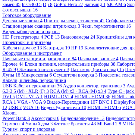
камер
45
Insta360
5
Dji
8
GoPro Hero
27
Samsung
1
SJCAM
6
So
фотовспышки
16
Торговое оборудование
Денежные ящики
4
Принтеры чеков, этикеток
42
Сейф-пакеты
Стационарные сканеры штрих-кода
3
Чеки, термоэтикетки
16
Видеонаблюдение и охрана
HD Регистраторы
4
POE
13
Видеокамеры
24
Кронштейны для 
Проекторы и принтеры
Кабеля и другое
13
Картридж
19
HP
19
Комплектующие для пр
Оборудование и инструмент
Паяльные станции и расходники
84
Паяльные ванные
4
Паяльн
Прочее
44
Блоки питания, измерительные приборы
38
Лаборат
RJ45
9
Обжимной инструмент
3
Патч-корд (витая пара)
15
Патч
Лупы
16
Микроскопы
6
Осушители воздуха
3
Подсветка телев
Кабели, шлейфы, переходники
USB Кабеля переходники
36
Аудио конвектор, трансивер
3
Ауд
6.3-3.5 (M) - XLR (F)
3
RCA (M) x3 - RCA (M) x3
4
Type-C - jack
DVI
5
DVI - VGA
1
HDMI - DVI
4
HDMI - HDMI
36
HDMI - mi
RCA
1
VGA - VGA
9
Видео-Переходники
107
BNC
1
DisplayPo
12
USB
7
VGA
16
Видео-Удлинители
10
HDMI - HDMI
6
VGA 
Xiaomi
Power Bank
3
Аксессуары
6
Видеонаблюдение
13
Видеорегист
Термосы
4
Умный дом
3
Фитнес браслеты
48
Mi Band 2
8
Mi Ba
Туризм, спорт и здоровье
Аксессуары для велосипедов
18
Аксессуары для мотоциклов
21