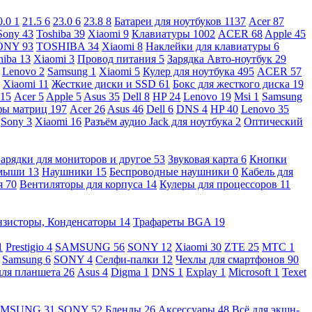
0.0
1
21.5
6
23.0
6
23.8
8
Батареи для ноутбуков
1137
Acer
87
Sony
43
Toshiba
39
Xiaomi
9
Клавиатуры
1002
ACER
68
Apple
45
ONY
93
TOSHIBA
34
Xiaomi
8
Наклейки для клавиатуры
6
hiba
13
Xiaomi
3
Провод питания
5
Зарядка Авто-ноутбук
29
Lenovo
2
Samsung
1
Xiaomi
5
Кулер для ноутбука
495
ACER
57
Xiaomi
11
Жесткие диски и SSD
61
Бокс для жесткого диска
19
115
Acer
5
Apple
5
Asus
35
Dell
8
HP
24
Lenovo
19
Msi
1
Samsung
ы матриц
197
Acer
26
Asus
46
Dell
6
DNS
4
HP
40
Lenovo
35
Sony
3
Xiaomi
16
Разъём аудио Jack для ноутбука
2
Оптический
Зарядки для мониторов и другое
53
Звуковая карта
6
Кнопки
 мыши
13
Наушники
15
Беспроводные наушники
0
Кабель для
я
70
Вентиляторы для корпуса
14
Кулеры для процессоров
11
нзисторы, Конденсаторы
14
Трафареты BGA
19
1
Prestigio
4
SAMSUNG
56
SONY
12
Xiaomi
30
ZTE
25
МТС
1
Samsung
6
SONY
4
Селфи-палки
12
Чехлы для смартфонов
90
для планшета
26
Asus
4
Digma
1
DNS
1
Explay
1
Microsoft
1
Texet
AMSUNG
31
SONY
52
Бленды
26
Аксессуары
48
Всё для экшн-