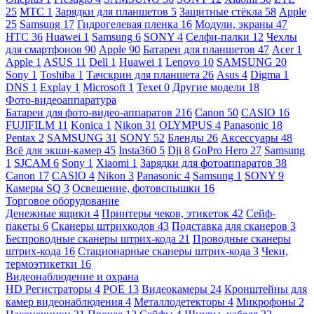
25
МТС
1
Зарядки для планшетов
5
Защитные стёкла
58
Apple
25
Samsung
17
Гидрогелевая пленка
16
Модули, экраны
47
HTC
36
Huawei
1
Samsung
6
SONY
4
Селфи-палки
12
Чехлы
для смартфонов
90
Apple
90
Батареи для планшетов
47
Acer
1
Apple
1
ASUS
11
Dell
1
Huawei
1
Lenovo
10
SAMSUNG
20
Sony
1
Toshiba
1
Тачскрин для планшета
26
Asus
4
Digma
1
DNS
1
Explay
1
Microsoft
1
Texet
0
Другие модели
18
Фото-видеоаппаратура
Батареи для фото-видео-аппаратов
216
Canon
50
CASIO
16
FUJIFILM
11
Konica
1
Nikon
31
OLYMPUS
4
Panasonic
18
Pentax
2
SAMSUNG
31
SONY
52
Бленды
26
Аксессуары
48
Всё для экшн-камер
45
Insta360
5
Dji
8
GoPro Hero
27
Samsung
1
SJCAM
6
Sony
1
Xiaomi
1
Зарядки для фотоаппаратов
38
Canon
17
CASIO
4
Nikon
3
Panasonic
4
Samsung
1
SONY
9
Камеры SQ
3
Освещение, фотовспышки
16
Торговое оборудование
Денежные ящики
4
Принтеры чеков, этикеток
42
Сейф-
пакеты
6
Сканеры штрихкодов
43
Подставка для сканеров
3
Беспроводные сканеры штрих-кода
21
Проводные сканеры
штрих-кода
16
Стационарные сканеры штрих-кода
3
Чеки,
термоэтикетки
16
Видеонаблюдение и охрана
HD Регистраторы
4
POE
13
Видеокамеры
24
Кронштейны для
камер видеонаблюдения
4
Металлодетекторы
4
Микрофоны
2