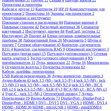
Наконечники
31
Прочее
12
Сейфы
4
Шнуры, кабеля
22
Проекторы и принтеры
Кабеля и другое
13
Картридж
19
HP
19
Комплектующие для
проекторов
2
Проекторы
16
Экраны для проекторов
2
Оборудование и инструмент
Паяльные станции и расходники
84
Паяльные ванные
4
Паяльные станции
42
Расходный материал
36
Сепаратор
вакуумный
2
Инструмент, прочее
84
PostCard, тестеры
12
Инструмент
28
Прочее
44
Блоки питания, измерительные
приборы
38
Лабораторный блок
26
Мультиметр
5
Щупы и
прочее
7
Сетевое оборудование
45
Конектор, соеденитель
RJ11
4
Конектор, соеденитель RJ45
9
Обжимной инструмент
3
Патч-корд (витая пара)
15
Патч-корд (оптоволокно)
5
Сетевая
карта, адаптер
5
Тестер (сетевого оборудования)
4
RS
преобразователи
11
Лупа, микроскоп
22
Лупы
16
Микроскопы
6
Осушители воздуха
3
Подсветка телевизора
62
Кабели, шлейфы, переходники
USB Кабеля переходники
36
Аудио конвектор, трансивер
3
Аудио-Кабеля
43
jack 3.5 (M) - jack 3.5 (F)
4
jack 3.5 (M) - jack
3.5 (M)
13
jack 3.5 (M) - jack 6.5 (M) X2
4
jack 3.5 (M) - RCA
(M) x2
6
jack 6.3-3.5 (M) - XLR (F)
3
RCA (M) x3 - RCA (M) x3
4
Type-C - jack 3.5 (M)
2
Оптический провод
7
Аудио-
Переходники
19
Видео-Кабели
73
DisplayPort - DisplayPort
2
DisplayPort - HDMI
3
DVI - DVI
5
DVI - VGA
1
HDMI - DVI
4
HDMI - HDMI
36
HDMI - microUSB
1
HDMI - miniHDMI
6