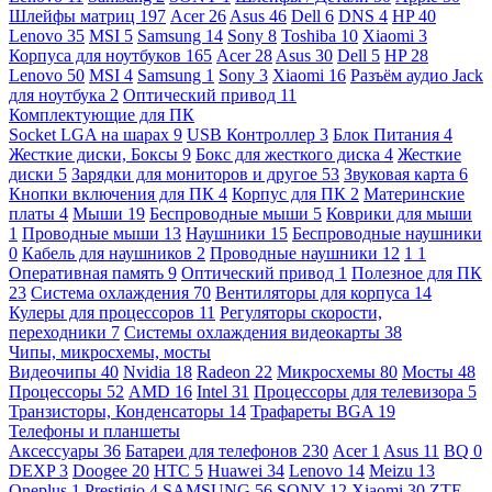
Шлейфы матриц
197
Acer
26
Asus
46
Dell
6
DNS
4
HP
40
Lenovo
35
MSI
5
Samsung
14
Sony
8
Toshiba
10
Xiaomi
3
Корпуса для ноутбуков
165
Acer
28
Asus
30
Dell
5
HP
28
Lenovo
50
MSI
4
Samsung
1
Sony
3
Xiaomi
16
Разъём аудио Jack
для ноутбука
2
Оптический привод
11
Комплектующие для ПК
Socket LGA на шарах
9
USB Контроллер
3
Блок Питания
4
Жесткие диски, Боксы
9
Бокс для жесткого диска
4
Жесткие
диски
5
Зарядки для мониторов и другое
53
Звуковая карта
6
Кнопки включения для ПК
4
Корпус для ПК
2
Материнские
платы
4
Мыши
19
Беспроводные мыши
5
Коврики для мыши
1
Проводные мыши
13
Наушники
15
Беспроводные наушники
0
Кабель для наушников
2
Проводные наушники
12
1
1
Оперативная память
9
Оптический привод
1
Полезное для ПК
23
Система охлаждения
70
Вентиляторы для корпуса
14
Кулеры для процессоров
11
Регуляторы скорости,
переходники
7
Системы охлаждения видеокарты
38
Чипы, микросхемы, мосты
Видеочипы
40
Nvidia
18
Radeon
22
Микросхемы
80
Мосты
48
Процессоры
52
AMD
16
Intel
31
Процессоры для телевизора
5
Транзисторы, Конденсаторы
14
Трафареты BGA
19
Телефоны и планшеты
Аксессуары
36
Батареи для телефонов
230
Acer
1
Asus
11
BQ
0
DEXP
3
Doogee
20
HTC
5
Huawei
34
Lenovo
14
Meizu
13
Oneplus
1
Prestigio
4
SAMSUNG
56
SONY
12
Xiaomi
30
ZTE