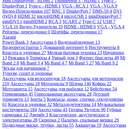
Mini DisplayPort - HDMI
2
Thunderbolt 3 - HDMI
1
Type-c -
DisplayPort
1
Type-c - HDMI
1
VGA - RCA
1
VGA - VGA
9
Видео-Переходники
107
BNC
1
DisplayPort
7
DMS-59
4
DVI
(I)(D)
8
HDMI
32
microHDMI
4
microUSB
1
miniDisplayPort
7
miniDVI
1
miniHDMI
2
RCA
3
SCART
2
Type-C
12
USB
7
VGA
16
Видео-Удлинители
10
HDMI - HDMI
6
VGA - VGA
4
Рейзеры, переходники
0
Шлейфы, переходники
17
Xiaomi
Power Bank
3
Аксессуары
6
Видеонаблюдение
13
Видеорегистратор
5
Домашний интернет
6
Инструменты
8
Красота и здоровье
27
Мелкая бытовая техника
23
Наушники
13
Рюкзаки
6
Термосы
4
Умный дом
3
Фитнес браслеты
48
Mi
Band 2
8
Mi Band 3
4
Mi Band 4
7
Mi Band 5
27
Mi Band 9
2
Чехлы для наушников
7
Туризм, спорт и здоровье
Аксессуары для велосипедов
18
Аксессуары для мотоциклов
210
Аксессуары
18
Мотоциклы
9
Шлема
146
Кофры
22
Мотозащита
15
Аксессуары для рыбалки
12
Бейсболки
54
Гермомешки
45
Горнолыжные аксессуары
28
Детский
термометр
13
Зонты
5
Компасы, ножи, спички, секундомеры
61
Красота и здоровье
32
Металлодетекторы
14
Музыкальные
инструменты
184
Аксессуары
43
Гитары Укулеле
96
Губные
гармошки
12
Джембе
3
Классические, акустические и
электрогитары
28
Скрипки
2
Палатки, спальные мешки
29
Подводные маски, трубки, ласты
55
Аквашузы
19
Аксессуары