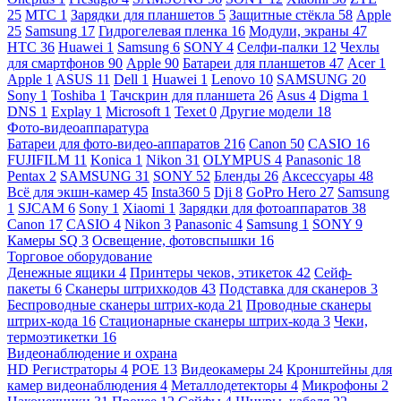
25
МТС
1
Зарядки для планшетов
5
Защитные стёкла
58
Apple
25
Samsung
17
Гидрогелевая пленка
16
Модули, экраны
47
HTC
36
Huawei
1
Samsung
6
SONY
4
Селфи-палки
12
Чехлы
для смартфонов
90
Apple
90
Батареи для планшетов
47
Acer
1
Apple
1
ASUS
11
Dell
1
Huawei
1
Lenovo
10
SAMSUNG
20
Sony
1
Toshiba
1
Тачскрин для планшета
26
Asus
4
Digma
1
DNS
1
Explay
1
Microsoft
1
Texet
0
Другие модели
18
Фото-видеоаппаратура
Батареи для фото-видео-аппаратов
216
Canon
50
CASIO
16
FUJIFILM
11
Konica
1
Nikon
31
OLYMPUS
4
Panasonic
18
Pentax
2
SAMSUNG
31
SONY
52
Бленды
26
Аксессуары
48
Всё для экшн-камер
45
Insta360
5
Dji
8
GoPro Hero
27
Samsung
1
SJCAM
6
Sony
1
Xiaomi
1
Зарядки для фотоаппаратов
38
Canon
17
CASIO
4
Nikon
3
Panasonic
4
Samsung
1
SONY
9
Камеры SQ
3
Освещение, фотовспышки
16
Торговое оборудование
Денежные ящики
4
Принтеры чеков, этикеток
42
Сейф-
пакеты
6
Сканеры штрихкодов
43
Подставка для сканеров
3
Беспроводные сканеры штрих-кода
21
Проводные сканеры
штрих-кода
16
Стационарные сканеры штрих-кода
3
Чеки,
термоэтикетки
16
Видеонаблюдение и охрана
HD Регистраторы
4
POE
13
Видеокамеры
24
Кронштейны для
камер видеонаблюдения
4
Металлодетекторы
4
Микрофоны
2