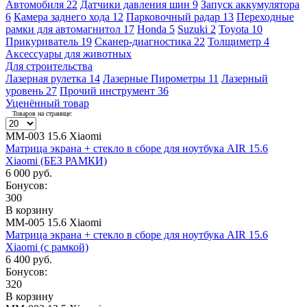
Автомобиля
22
Датчики давления шин
9
Запуск аккумулятора
6
Камера заднего хода
12
Парковочный радар
13
Переходные
рамки для автомагнитол
17
Honda
5
Suzuki
2
Toyota
10
Прикуриватель
19
Сканер-диагностика
22
Толщиметр
4
Аксессуары для животных
Для строительства
Лазерная рулетка
14
Лазерные Пирометры
11
Лазерный
уровень
27
Прочий инструмент
36
Уценённый товар
Товаров на странице:
ММ-003 15.6 Xiaomi
Матрица экрана + стекло в сборе для ноутбука AIR 15.6
Xiaomi (БЕЗ РАМКИ)
6 000 руб.
Бонусов:
300
В корзину
ММ-005 15.6 Xiaomi
Матрица экрана + стекло в сборе для ноутбука AIR 15.6
Xiaomi (с рамкой)
6 400 руб.
Бонусов:
320
В корзину