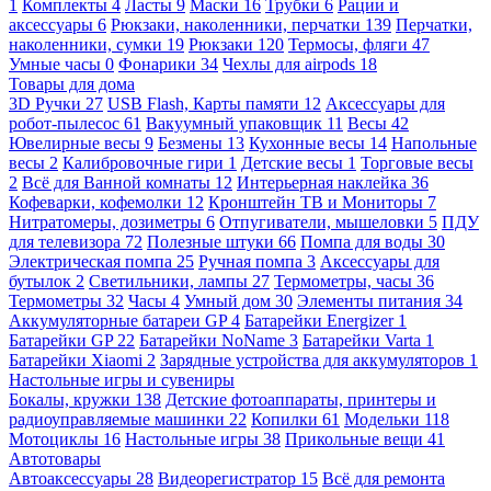
1
Комплекты
4
Ласты
9
Маски
16
Трубки
6
Рации и
аксессуары
6
Рюкзаки, наколенники, перчатки
139
Перчатки,
наколенники, сумки
19
Рюкзаки
120
Термосы, фляги
47
Умные часы
0
Фонарики
34
Чехлы для airpods
18
Товары для дома
3D Ручки
27
USB Flash, Карты памяти
12
Аксессуары для
робот-пылесос
61
Вакуумный упаковщик
11
Весы
42
Ювелирные весы
9
Безмены
13
Кухонные весы
14
Напольные
весы
2
Калибровочные гири
1
Детские весы
1
Торговые весы
2
Всё для Ванной комнаты
12
Интерьерная наклейка
36
Кофеварки, кофемолки
12
Кронштейн ТВ и Мониторы
7
Нитратомеры, дозиметры
6
Отпугиватели, мышеловки
5
ПДУ
для телевизора
72
Полезные штуки
66
Помпа для воды
30
Электрическая помпа
25
Ручная помпа
3
Аксессуары для
бутылок
2
Светильники, лампы
27
Термометры, часы
36
Термометры
32
Часы
4
Умный дом
30
Элементы питания
34
Аккумуляторные батареи GP
4
Батарейки Energizer
1
Батарейки GP
22
Батарейки NoName
3
Батарейки Varta
1
Батарейки Xiaomi
2
Зарядные устройства для аккумуляторов
1
Настольные игры и сувениры
Бокалы, кружки
138
Детские фотоаппараты, принтеры и
радиоуправляемые машинки
22
Копилки
61
Модельки
118
Мотоциклы
16
Настольные игры
38
Прикольные вещи
41
Автотовары
Автоаксессуары
28
Видеорегистратор
15
Всё для ремонта