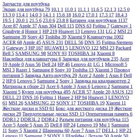
Запчасти для ноутбука
Экран для ноутбука
79
10.1
1
11.0
1
11.1
1
11.6
5
12.1
3
12.5
0
13.3
0
13.4
1
14.0
3
14.1
1
15.6
18
16.0
2
17.0
1
17.3
17
18.4
3
19.5
1
20.0
1
21.5
6
23.0
6
23.8
8
Батареи для ноутбуков
1137
Acer
87
Apple
37
Asus
304
Dell
115
DNS
63
Fujitsu
7
Gateway
1
Gigabyte
4
Honor
1
HP
219
Huawei
13
Lenovo
131
LG
2
MSI
23
Samsung
39
Sony
43
Toshiba
39
Xiaomi
9
Клавиатуры
1002
ACER
68
Apple
45
ASUS
231
DELL
56
DNS
35
Fujitsu-Siemens
3
Gateway
3
HP
167
HUAWEI
5
LENOVO
122
MSI
23
Packard
Bell
5
SAMSUNG
98
SONY
93
TOSHIBA
34
Xiaomi
8
Наклейки для клавиатуры
6
Зарядки для ноутбуков
235
Acer
19
Apple
0
Asus
56
Dell
24
HP
46
Lenovo
41
LG
1
Microsoft
5
MSI
3
Razer
1
Samsung
8
Sony
10
Toshiba
13
Xiaomi
3
Провод
питания
5
Зарядка Авто-ноутбук
29
Acer
2
Apple
1
Asus
8
Dell
2
HP
6
Lenovo
5
Samsung
2
Sony
1
Зарядка на квадракоптер
2
Матрицы в сборе
23
Acer
6
Apple
3
Asus
6
Lenovo
2
Samsung
1
Xiaomi
5
Кулер для ноутбука
495
ACER
57
Apple
20
ASUS
123
DELL
23
DNS
16
Fujitsu
1
Hasee
2
HP
94
Huawei
3
LENOVO
61
MSI
26
SAMSUNG
22
SONY
17
TOSHIBA
19
Xiaomi
11
Жесткие диски и SSD
61
Бокс для жесткого диска
19
Жесткие
диски
29
Твердотельные диски SSD
13
Оперативная память
6
DDR3
2
DDR3L
2
DDR4
2
Разъем питания для ноутбука
115
Acer
5
Apple
5
Asus
35
Dell
8
HP
24
Lenovo
19
Msi
1
Samsung
11
Sony
5
Xiaomi
2
Шарниры
60
Acer
7
Asus
17
DELL
1
HP
21
Lenovo
11
Samsung
2
SONY
1
Шлейфы / Детали
50
Apple
50