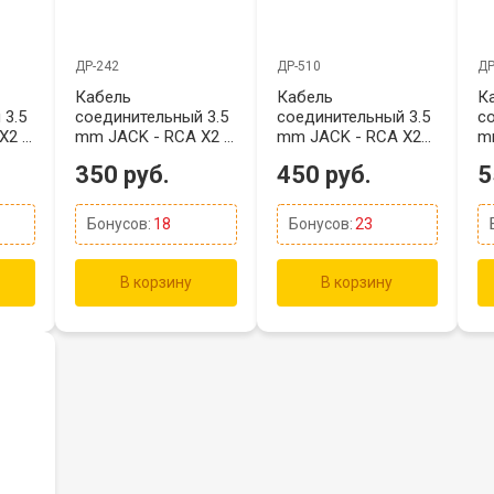
ДР-242
ДР-510
ДР
Кабель
Кабель
К
 3.5
соединительный 3.5
соединительный 3.5
с
X2 3
mm JACK - RCA X2 5
mm JACK - RCA X2
m
метров
10 метров
1
350 руб.
450 руб.
5
Бонусов:
18
Бонусов:
23
В корзину
В корзину