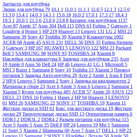
Запчасти для ноутбука
Экран для ноутбука
79
10.1
1
11.0
1
11.1
1
11.6
5
12.1
3
12.5
0
13.3
0
13.4
1
14.0
3
14.1
1
15.6
18
16.0
2
17.0
1
17.3
17
18.4
3
19.5
1
20.0
1
21.5
6
23.0
6
23.8
8
Батареи для ноутбуков
1137
Acer
87
Apple
37
Asus
304
Dell
115
DNS
63
Fujitsu
7
Gateway
1
Gigabyte
4
Honor
1
HP
219
Huawei
13
Lenovo
131
LG
2
MSI
23
Samsung
39
Sony
43
Toshiba
39
Xiaomi
9
Клавиатуры
1002
ACER
68
Apple
45
ASUS
231
DELL
56
DNS
35
Fujitsu-Siemens
3
Gateway
3
HP
167
HUAWEI
5
LENOVO
122
MSI
23
Packard
Bell
5
SAMSUNG
98
SONY
93
TOSHIBA
34
Xiaomi
8
Наклейки для клавиатуры
6
Зарядки для ноутбуков
235
Acer
19
Apple
0
Asus
56
Dell
24
HP
46
Lenovo
41
LG
1
Microsoft
5
MSI
3
Razer
1
Samsung
8
Sony
10
Toshiba
13
Xiaomi
3
Провод
питания
5
Зарядка Авто-ноутбук
29
Acer
2
Apple
1
Asus
8
Dell
2
HP
6
Lenovo
5
Samsung
2
Sony
1
Зарядка на квадракоптер
2
Матрицы в сборе
23
Acer
6
Apple
3
Asus
6
Lenovo
2
Samsung
1
Xiaomi
5
Кулер для ноутбука
495
ACER
57
Apple
20
ASUS
123
DELL
23
DNS
16
Fujitsu
1
Hasee
2
HP
94
Huawei
3
LENOVO
61
MSI
26
SAMSUNG
22
SONY
17
TOSHIBA
19
Xiaomi
11
Жесткие диски и SSD
61
Бокс для жесткого диска
19
Жесткие
диски
29
Твердотельные диски SSD
13
Оперативная память
6
DDR3
2
DDR3L
2
DDR4
2
Разъем питания для ноутбука
115
Acer
5
Apple
5
Asus
35
Dell
8
HP
24
Lenovo
19
Msi
1
Samsung
11
Sony
5
Xiaomi
2
Шарниры
60
Acer
7
Asus
17
DELL
1
HP
21
Lenovo
11
Samsung
2
SONY
1
Шлейфы / Детали
50
Apple
50