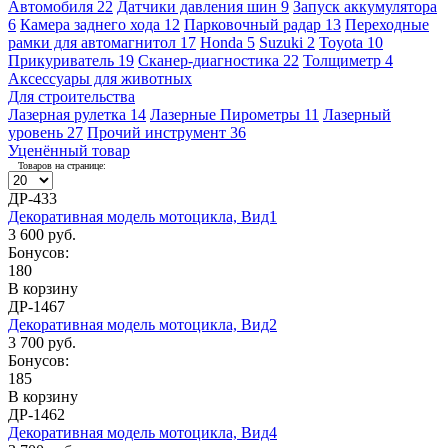
Автомобиля
22
Датчики давления шин
9
Запуск аккумулятора
6
Камера заднего хода
12
Парковочный радар
13
Переходные
рамки для автомагнитол
17
Honda
5
Suzuki
2
Toyota
10
Прикуриватель
19
Сканер-диагностика
22
Толщиметр
4
Аксессуары для животных
Для строительства
Лазерная рулетка
14
Лазерные Пирометры
11
Лазерный
уровень
27
Прочий инструмент
36
Уценённый товар
Товаров на странице:
ДР-433
Декоративная модель мотоцикла, Вид1
3 600 руб.
Бонусов:
180
В корзину
ДР-1467
Декоративная модель мотоцикла, Вид2
3 700 руб.
Бонусов:
185
В корзину
ДР-1462
Декоративная модель мотоцикла, Вид4