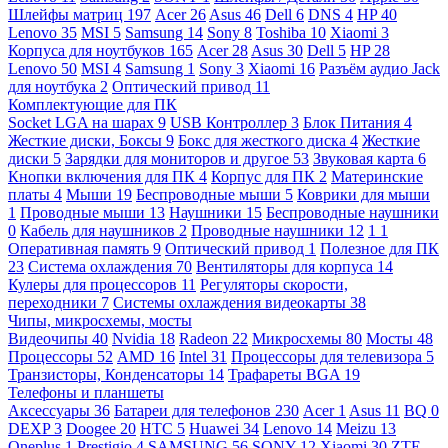
Шлейфы матриц
197
Acer
26
Asus
46
Dell
6
DNS
4
HP
40
Lenovo
35
MSI
5
Samsung
14
Sony
8
Toshiba
10
Xiaomi
3
Корпуса для ноутбуков
165
Acer
28
Asus
30
Dell
5
HP
28
Lenovo
50
MSI
4
Samsung
1
Sony
3
Xiaomi
16
Разъём аудио Jack
для ноутбука
2
Оптический привод
11
Комплектующие для ПК
Socket LGA на шарах
9
USB Контроллер
3
Блок Питания
4
Жесткие диски, Боксы
9
Бокс для жесткого диска
4
Жесткие
диски
5
Зарядки для мониторов и другое
53
Звуковая карта
6
Кнопки включения для ПК
4
Корпус для ПК
2
Материнские
платы
4
Мыши
19
Беспроводные мыши
5
Коврики для мыши
1
Проводные мыши
13
Наушники
15
Беспроводные наушники
0
Кабель для наушников
2
Проводные наушники
12
1
1
Оперативная память
9
Оптический привод
1
Полезное для ПК
23
Система охлаждения
70
Вентиляторы для корпуса
14
Кулеры для процессоров
11
Регуляторы скорости,
переходники
7
Системы охлаждения видеокарты
38
Чипы, микросхемы, мосты
Видеочипы
40
Nvidia
18
Radeon
22
Микросхемы
80
Мосты
48
Процессоры
52
AMD
16
Intel
31
Процессоры для телевизора
5
Транзисторы, Конденсаторы
14
Трафареты BGA
19
Телефоны и планшеты
Аксессуары
36
Батареи для телефонов
230
Acer
1
Asus
11
BQ
0
DEXP
3
Doogee
20
HTC
5
Huawei
34
Lenovo
14
Meizu
13
Oneplus
1
Prestigio
4
SAMSUNG
56
SONY
12
Xiaomi
30
ZTE