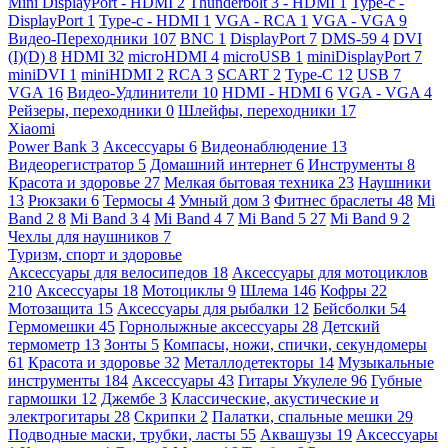
Mini DisplayPort - HDMI
2
Thunderbolt 3 - HDMI
1
Type-c -
DisplayPort
1
Type-c - HDMI
1
VGA - RCA
1
VGA - VGA
9
Видео-Переходники
107
BNC
1
DisplayPort
7
DMS-59
4
DVI
(I)(D)
8
HDMI
32
microHDMI
4
microUSB
1
miniDisplayPort
7
miniDVI
1
miniHDMI
2
RCA
3
SCART
2
Type-C
12
USB
7
VGA
16
Видео-Удлинители
10
HDMI - HDMI
6
VGA - VGA
4
Рейзеры, переходники
0
Шлейфы, переходники
17
Xiaomi
Power Bank
3
Аксессуары
6
Видеонаблюдение
13
Видеорегистратор
5
Домашний интернет
6
Инструменты
8
Красота и здоровье
27
Мелкая бытовая техника
23
Наушники
13
Рюкзаки
6
Термосы
4
Умный дом
3
Фитнес браслеты
48
Mi
Band 2
8
Mi Band 3
4
Mi Band 4
7
Mi Band 5
27
Mi Band 9
2
Чехлы для наушников
7
Туризм, спорт и здоровье
Аксессуары для велосипедов
18
Аксессуары для мотоциклов
210
Аксессуары
18
Мотоциклы
9
Шлема
146
Кофры
22
Мотозащита
15
Аксессуары для рыбалки
12
Бейсболки
54
Гермомешки
45
Горнолыжные аксессуары
28
Детский
термометр
13
Зонты
5
Компасы, ножи, спички, секундомеры
61
Красота и здоровье
32
Металлодетекторы
14
Музыкальные
инструменты
184
Аксессуары
43
Гитары Укулеле
96
Губные
гармошки
12
Джембе
3
Классические, акустические и
электрогитары
28
Скрипки
2
Палатки, спальные мешки
29
Подводные маски, трубки, ласты
55
Аквашузы
19
Аксессуары