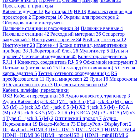
Наконечники
31
Прочее
12
Сейфы
4
Шнуры, кабеля
22
Проекторы и принтеры
Кабеля и другое
13
Картридж
19
HP
19
Комплектующие для
проекторов
2
Проекторы
16
Экраны для проекторов
2
Оборудование и инструмент
Паяльные станции и расходники
84
Паяльные ванные
4
Паяльные станции
42
Расходный материал
36
Сепаратор
вакуумный
2
Инструмент, прочее
84
PostCard, тестеры
12
Инструмент
28
Прочее
44
Блоки питания, измерительные
приборы
38
Лабораторный блок
26
Мультиметр
5
Щупы и
прочее
7
Сетевое оборудование
45
Конектор, соеденитель
RJ11
4
Конектор, соеденитель RJ45
9
Обжимной инструмент
3
Патч-корд (витая пара)
15
Патч-корд (оптоволокно)
5
Сетевая
карта, адаптер
5
Тестер (сетевого оборудования)
4
RS
преобразователи
11
Лупа, микроскоп
22
Лупы
16
Микроскопы
6
Осушители воздуха
3
Подсветка телевизора
62
Кабели, шлейфы, переходники
USB Кабеля переходники
36
Аудио конвектор, трансивер
3
Аудио-Кабеля
43
jack 3.5 (M) - jack 3.5 (F)
4
jack 3.5 (M) - jack
3.5 (M)
13
jack 3.5 (M) - jack 6.5 (M) X2
4
jack 3.5 (M) - RCA
(M) x2
6
jack 6.3-3.5 (M) - XLR (F)
3
RCA (M) x3 - RCA (M) x3
4
Type-C - jack 3.5 (M)
2
Оптический провод
7
Аудио-
Переходники
19
Видео-Кабели
73
DisplayPort - DisplayPort
2
DisplayPort - HDMI
3
DVI - DVI
5
DVI - VGA
1
HDMI - DVI
4
HDMI - HDMI
36
HDMI - microUSB
1
HDMI - miniHDMI
6