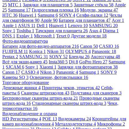
25
МТС
1
Зарядки для планшетов
5
Защитные стёкла
58
Apple
25
Samsung
17
Гидрогелевая пленка
16
Модули, экраны
47
HTC
36
Huawei
1
Samsung
6
SONY
4
Селфи-палки
12
Чехлы
для смартфонов
90
Apple
90
Батареи для планшетов
47
Acer
1
Apple
1
ASUS
11
Dell
1
Huawei
1
Lenovo
10
SAMSUNG
20
Sony
1
Toshiba
1
Тачскрин для планшета
26
Asus
4
Digma
1
DNS
1
Explay
1
Microsoft
1
Texet
0
Другие модели
18
Фото-видеоаппаратура
Батареи для фото-видео-аппаратов
216
Canon
50
CASIO
16
FUJIFILM
11
Konica
1
Nikon
31
OLYMPUS
4
Panasonic
18
Pentax
2
SAMSUNG
31
SONY
52
Бленды
26
Аксессуары
48
Всё для экшн-камер
45
Insta360
5
Dji
8
GoPro Hero
27
Samsung
1
SJCAM
6
Sony
1
Xiaomi
1
Зарядки для фотоаппаратов
38
Canon
17
CASIO
4
Nikon
3
Panasonic
4
Samsung
1
SONY
9
Камеры SQ
3
Освещение, фотовспышки
16
Торговое оборудование
Денежные ящики
4
Принтеры чеков, этикеток
42
Сейф-
пакеты
6
Сканеры штрихкодов
43
Подставка для сканеров
3
Беспроводные сканеры штрих-кода
21
Проводные сканеры
штрих-кода
16
Стационарные сканеры штрих-кода
3
Чеки,
термоэтикетки
16
Видеонаблюдение и охрана
HD Регистраторы
4
POE
13
Видеокамеры
24
Кронштейны для
камер видеонаблюдения
4
Металлодетекторы
4
Микрофоны
2