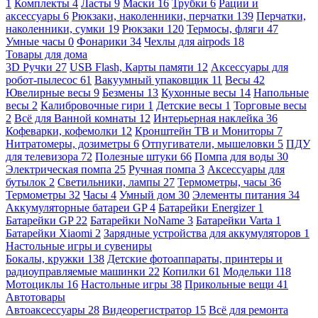
1
Комплекты
4
Ласты
9
Маски
16
Трубки
6
Рации и
аксессуары
6
Рюкзаки, наколенники, перчатки
139
Перчатки,
наколенники, сумки
19
Рюкзаки
120
Термосы, фляги
47
Умные часы
0
Фонарики
34
Чехлы для airpods
18
Товары для дома
3D Ручки
27
USB Flash, Карты памяти
12
Аксессуары для
робот-пылесос
61
Вакуумный упаковщик
11
Весы
42
Ювелирные весы
9
Безмены
13
Кухонные весы
14
Напольные
весы
2
Калибровочные гири
1
Детские весы
1
Торговые весы
2
Всё для Ванной комнаты
12
Интерьерная наклейка
36
Кофеварки, кофемолки
12
Кронштейн ТВ и Мониторы
7
Нитратомеры, дозиметры
6
Отпугиватели, мышеловки
5
ПДУ
для телевизора
72
Полезные штуки
66
Помпа для воды
30
Электрическая помпа
25
Ручная помпа
3
Аксессуары для
бутылок
2
Светильники, лампы
27
Термометры, часы
36
Термометры
32
Часы
4
Умный дом
30
Элементы питания
34
Аккумуляторные батареи GP
4
Батарейки Energizer
1
Батарейки GP
22
Батарейки NoName
3
Батарейки Varta
1
Батарейки Xiaomi
2
Зарядные устройства для аккумуляторов
1
Настольные игры и сувениры
Бокалы, кружки
138
Детские фотоаппараты, принтеры и
радиоуправляемые машинки
22
Копилки
61
Модельки
118
Мотоциклы
16
Настольные игры
38
Прикольные вещи
41
Автотовары
Автоаксессуары
28
Видеорегистратор
15
Всё для ремонта