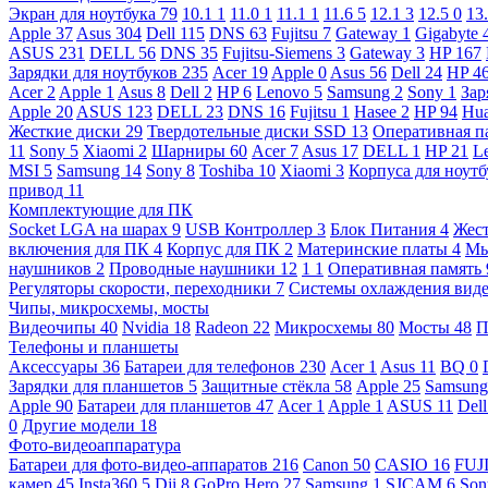
Экран для ноутбука
79
10.1
1
11.0
1
11.1
1
11.6
5
12.1
3
12.5
0
13
Apple
37
Asus
304
Dell
115
DNS
63
Fujitsu
7
Gateway
1
Gigabyte
ASUS
231
DELL
56
DNS
35
Fujitsu-Siemens
3
Gateway
3
HP
167
Зарядки для ноутбуков
235
Acer
19
Apple
0
Asus
56
Dell
24
HP
4
Acer
2
Apple
1
Asus
8
Dell
2
HP
6
Lenovo
5
Samsung
2
Sony
1
Зар
Apple
20
ASUS
123
DELL
23
DNS
16
Fujitsu
1
Hasee
2
HP
94
Hu
Жесткие диски
29
Твердотельные диски SSD
13
Оперативная п
11
Sony
5
Xiaomi
2
Шарниры
60
Acer
7
Asus
17
DELL
1
HP
21
L
MSI
5
Samsung
14
Sony
8
Toshiba
10
Xiaomi
3
Корпуса для ноут
привод
11
Комплектующие для ПК
Socket LGA на шарах
9
USB Контроллер
3
Блок Питания
4
Жест
включения для ПК
4
Корпус для ПК
2
Материнские платы
4
М
наушников
2
Проводные наушники
12
1
1
Оперативная память
Регуляторы скорости, переходники
7
Системы охлаждения вид
Чипы, микросхемы, мосты
Видеочипы
40
Nvidia
18
Radeon
22
Микросхемы
80
Мосты
48
П
Телефоны и планшеты
Аксессуары
36
Батареи для телефонов
230
Acer
1
Asus
11
BQ
0
Зарядки для планшетов
5
Защитные стёкла
58
Apple
25
Samsun
Apple
90
Батареи для планшетов
47
Acer
1
Apple
1
ASUS
11
Del
0
Другие модели
18
Фото-видеоаппаратура
Батареи для фото-видео-аппаратов
216
Canon
50
CASIO
16
FUJ
камер
45
Insta360
5
Dji
8
GoPro Hero
27
Samsung
1
SJCAM
6
So