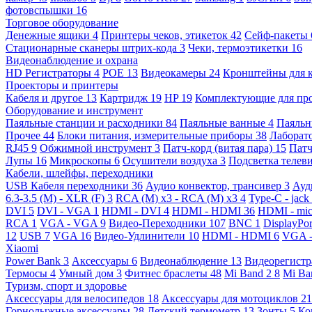
фотовспышки
16
Торговое оборудование
Денежные ящики
4
Принтеры чеков, этикеток
42
Сейф-пакеты
Стационарные сканеры штрих-кода
3
Чеки, термоэтикетки
16
Видеонаблюдение и охрана
HD Регистраторы
4
POE
13
Видеокамеры
24
Кронштейны для 
Проекторы и принтеры
Кабеля и другое
13
Картридж
19
HP
19
Комплектующие для пр
Оборудование и инструмент
Паяльные станции и расходники
84
Паяльные ванные
4
Паяльн
Прочее
44
Блоки питания, измерительные приборы
38
Лаборат
RJ45
9
Обжимной инструмент
3
Патч-корд (витая пара)
15
Патч
Лупы
16
Микроскопы
6
Осушители воздуха
3
Подсветка телев
Кабели, шлейфы, переходники
USB Кабеля переходники
36
Аудио конвектор, трансивер
3
Ауд
6.3-3.5 (M) - XLR (F)
3
RCA (M) x3 - RCA (M) x3
4
Type-C - jack
DVI
5
DVI - VGA
1
HDMI - DVI
4
HDMI - HDMI
36
HDMI - mi
RCA
1
VGA - VGA
9
Видео-Переходники
107
BNC
1
DisplayPo
12
USB
7
VGA
16
Видео-Удлинители
10
HDMI - HDMI
6
VGA 
Xiaomi
Power Bank
3
Аксессуары
6
Видеонаблюдение
13
Видеорегист
Термосы
4
Умный дом
3
Фитнес браслеты
48
Mi Band 2
8
Mi Ba
Туризм, спорт и здоровье
Аксессуары для велосипедов
18
Аксессуары для мотоциклов
21
Горнолыжные аксессуары
28
Детский термометр
13
Зонты
5
Ко