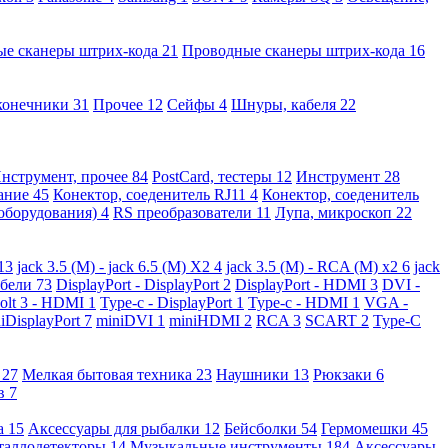
ые сканеры штрих-кода
21
Проводные сканеры штрих-кода
16
конечники
31
Прочее
12
Сейфы
4
Шнуры, кабеля
22
нструмент, прочее
84
PostCard, тестеры
12
Инструмент
28
вание
45
Конектор, соеденитель RJ11
4
Конектор, соеденитель
 оборудования)
4
RS преобразователи
11
Лупа, микроскоп
22
13
jack 3.5 (M) - jack 6.5 (M) X2
4
jack 3.5 (M) - RCA (M) x2
6
jack
абели
73
DisplayPort - DisplayPort
2
DisplayPort - HDMI
3
DVI -
olt 3 - HDMI
1
Type-c - DisplayPort
1
Type-c - HDMI
1
VGA -
iDisplayPort
7
miniDVI
1
miniHDMI
2
RCA
3
SCART
2
Type-C
е
27
Мелкая бытовая техника
23
Наушники
13
Рюкзаки
6
ов
7
а
15
Аксессуары для рыбалки
12
Бейсболки
54
Гермомешки
45
таллодетекторы
14
Музыкальные инструменты
184
Аксессуары