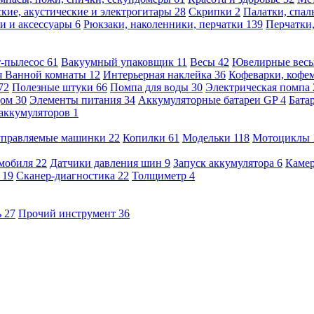
кие, акустические и электрогитары
28
Скрипки
2
Палатки, спа
и и аксессуары
6
Рюкзаки, наколенники, перчатки
139
Перчатки
т-пылесос
61
Вакуумный упаковщик
11
Весы
42
Ювелирные вес
я Ванной комнаты
12
Интерьерная наклейка
36
Кофеварки, кофе
72
Полезные штуки
66
Помпа для воды
30
Электрическая помпа
дом
30
Элементы питания
34
Аккумуляторные батареи GP
4
Бата
 аккумуляторов
1
оуправляемые машинки
22
Копилки
61
Модельки
118
Мотоциклы
омобиля
22
Датчики давления шин
9
Запуск аккумулятора
6
Камер
ь
19
Сканер-диагностика
22
Толщиметр
4
ь
27
Прочий инструмент
36