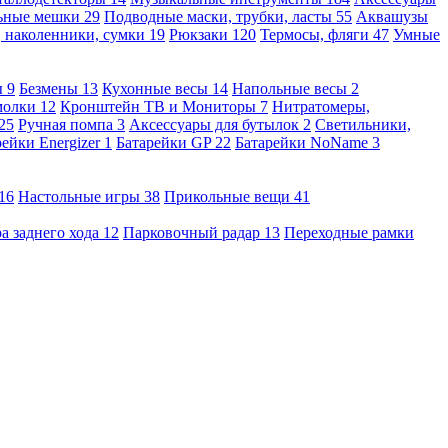
льные мешки
29
Подводные маски, трубки, ласты
55
Аквашузы
, наколенники, сумки
19
Рюкзаки
120
Термосы, фляги
47
Умные
ы
9
Безмены
13
Кухонные весы
14
Напольные весы
2
молки
12
Кронштейн ТВ и Мониторы
7
Нитратомеры,
25
Ручная помпа
3
Аксессуары для бутылок
2
Светильники,
рейки Energizer
1
Батарейки GP
22
Батарейки NoName
3
16
Настольные игры
38
Прикольные вещи
41
а заднего хода
12
Парковочный радар
13
Переходные рамки