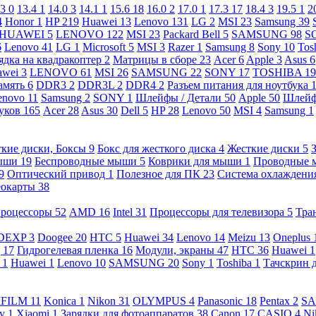
.3
0
13.4
1
14.0
3
14.1
1
15.6
18
16.0
2
17.0
1
17.3
17
18.4
3
19.5
1
2
4
Honor
1
HP
219
Huawei
13
Lenovo
131
LG
2
MSI
23
Samsung
39
HUAWEI
5
LENOVO
122
MSI
23
Packard Bell
5
SAMSUNG
98
S
6
Lenovo
41
LG
1
Microsoft
5
MSI
3
Razer
1
Samsung
8
Sony
10
Tos
ядка на квадракоптер
2
Матрицы в сборе
23
Acer
6
Apple
3
Asus
6
awei
3
LENOVO
61
MSI
26
SAMSUNG
22
SONY
17
TOSHIBA
19
амять
6
DDR3
2
DDR3L
2
DDR4
2
Разъем питания для ноутбука
enovo
11
Samsung
2
SONY
1
Шлейфы / Детали
50
Apple
50
Шлейф
буков
165
Acer
28
Asus
30
Dell
5
HP
28
Lenovo
50
MSI
4
Samsung
1
кие диски, Боксы
9
Бокс для жесткого диска
4
Жесткие диски
5
ыши
19
Беспроводные мыши
5
Коврики для мыши
1
Проводные
9
Оптический привод
1
Полезное для ПК
23
Система охлаждени
еокарты
38
роцессоры
52
AMD
16
Intel
31
Процессоры для телевизора
5
Тра
DEXP
3
Doogee
20
HTC
5
Huawei
34
Lenovo
14
Meizu
13
Oneplus
g
17
Гидрогелевая пленка
16
Модули, экраны
47
HTC
36
Huawei
1
l
1
Huawei
1
Lenovo
10
SAMSUNG
20
Sony
1
Toshiba
1
Тачскрин 
IFILM
11
Konica
1
Nikon
31
OLYMPUS
4
Panasonic
18
Pentax
2
S
ny
1
Xiaomi
1
Зарядки для фотоаппаратов
38
Canon
17
CASIO
4
Ni