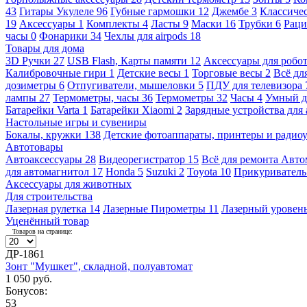
43
Гитары Укулеле
96
Губные гармошки
12
Джембе
3
Классичес
19
Аксессуары
1
Комплекты
4
Ласты
9
Маски
16
Трубки
6
Раци
часы
0
Фонарики
34
Чехлы для airpods
18
Товары для дома
3D Ручки
27
USB Flash, Карты памяти
12
Аксессуары для робо
Калибровочные гири
1
Детские весы
1
Торговые весы
2
Всё дл
дозиметры
6
Отпугиватели, мышеловки
5
ПДУ для телевизора
лампы
27
Термометры, часы
36
Термометры
32
Часы
4
Умный 
Батарейки Varta
1
Батарейки Xiaomi
2
Зарядные устройства для
Настольные игры и сувениры
Бокалы, кружки
138
Детские фотоаппараты, принтеры и ради
Автотовары
Автоаксессуары
28
Видеорегистратор
15
Всё для ремонта Авт
для автомагнитол
17
Honda
5
Suzuki
2
Toyota
10
Прикуривател
Аксессуары для животных
Для строительства
Лазерная рулетка
14
Лазерные Пирометры
11
Лазерный уровен
Уценённый товар
Товаров на странице:
ДР-1861
Зонт "Мушкет", складной, полуавтомат
1 050 руб.
Бонусов:
53