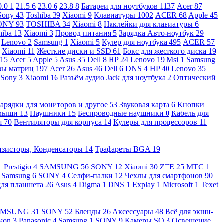
0.0
1
21.5
6
23.0
6
23.8
8
Батареи для ноутбуков
1137
Acer
87
Sony
43
Toshiba
39
Xiaomi
9
Клавиатуры
1002
ACER
68
Apple
45
ONY
93
TOSHIBA
34
Xiaomi
8
Наклейки для клавиатуры
6
hiba
13
Xiaomi
3
Провод питания
5
Зарядка Авто-ноутбук
29
Lenovo
2
Samsung
1
Xiaomi
5
Кулер для ноутбука
495
ACER
57
Xiaomi
11
Жесткие диски и SSD
61
Бокс для жесткого диска
19
115
Acer
5
Apple
5
Asus
35
Dell
8
HP
24
Lenovo
19
Msi
1
Samsung
ы матриц
197
Acer
26
Asus
46
Dell
6
DNS
4
HP
40
Lenovo
35
Sony
3
Xiaomi
16
Разъём аудио Jack для ноутбука
2
Оптический
Зарядки для мониторов и другое
53
Звуковая карта
6
Кнопки
 мыши
13
Наушники
15
Беспроводные наушники
0
Кабель для
я
70
Вентиляторы для корпуса
14
Кулеры для процессоров
11
нзисторы, Конденсаторы
14
Трафареты BGA
19
1
Prestigio
4
SAMSUNG
56
SONY
12
Xiaomi
30
ZTE
25
МТС
1
Samsung
6
SONY
4
Селфи-палки
12
Чехлы для смартфонов
90
для планшета
26
Asus
4
Digma
1
DNS
1
Explay
1
Microsoft
1
Texet
AMSUNG
31
SONY
52
Бленды
26
Аксессуары
48
Всё для экшн-
kon
3
Panasonic
4
Samsung
1
SONY
9
Камеры SQ
3
Освещение,