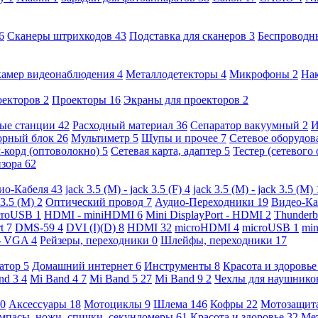
6
Сканеры штрихкодов
43
Подставка для сканеров
3
Беспроводн
камер видеонаблюдения
4
Металлодетекторы
4
Микрофоны
2
На
оекторов
2
Проекторы
16
Экраны для проекторов
2
ые станции
42
Расходный материал
36
Сепаратор вакуумный
2
И
орный блок
26
Мультиметр
5
Щупы и прочее
7
Сетевое оборудо
-корд (оптоволокно)
5
Сетевая карта, адаптер
5
Тестер (сетевого
изора
62
ио-Кабеля
43
jack 3.5 (M) - jack 3.5 (F)
4
jack 3.5 (M) - jack 3.5 (M)
 3.5 (M)
2
Оптический провод
7
Аудио-Переходники
19
Видео-К
croUSB
1
HDMI - miniHDMI
6
Mini DisplayPort - HDMI
2
Thunderb
rt
7
DMS-59
4
DVI (I)(D)
8
HDMI
32
microHDMI
4
microUSB
1
min
- VGA
4
Рейзеры, переходники
0
Шлейфы, переходники
17
ратор
5
Домашний интернет
6
Инструменты
8
Красота и здоровь
nd 3
4
Mi Band 4
7
Mi Band 5
27
Mi Band 9
2
Чехлы для наушник
0
Аксессуары
18
Мотоциклы
9
Шлема
146
Кофры
22
Мотозащит
мпасы, ножи, спички, секундомеры
61
Красота и здоровье
32
Ме