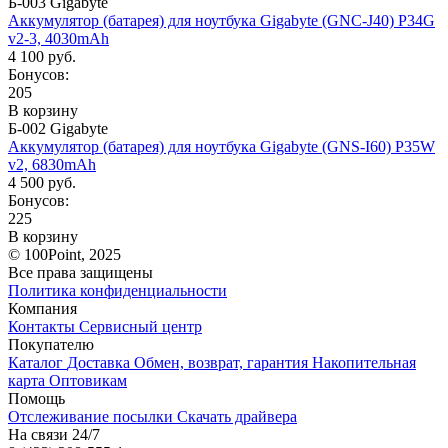
Б-003 Gigabyte
Аккумулятор (батарея) для ноутбука Gigabyte (GNC-J40) P34G
v2-3, 4030mAh
4 100 руб.
Бонусов:
205
В корзину
Б-002 Gigabyte
Аккумулятор (батарея) для ноутбука Gigabyte (GNS-I60) P35W
v2, 6830mAh
4 500 руб.
Бонусов:
225
В корзину
© 100Point, 2025
Все права защищены
Политика конфиденциальности
Компания
Контакты
Сервисный центр
Покупателю
Каталог
Доставка
Обмен, возврат, гарантия
Накопительная
карта
Оптовикам
Помощь
Отслеживание посылки
Скачать драйвера
На связи 24/7