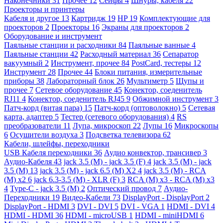
Наконечники
31
Прочее
12
Сейфы
4
Шнуры, кабеля
22
Проекторы и принтеры
Кабеля и другое
13
Картридж
19
HP
19
Комплектующие для
проекторов
2
Проекторы
16
Экраны для проекторов
2
Оборудование и инструмент
Паяльные станции и расходники
84
Паяльные ванные
4
Паяльные станции
42
Расходный материал
36
Сепаратор
вакуумный
2
Инструмент, прочее
84
PostCard, тестеры
12
Инструмент
28
Прочее
44
Блоки питания, измерительные
приборы
38
Лабораторный блок
26
Мультиметр
5
Щупы и
прочее
7
Сетевое оборудование
45
Конектор, соеденитель
RJ11
4
Конектор, соеденитель RJ45
9
Обжимной инструмент
3
Патч-корд (витая пара)
15
Патч-корд (оптоволокно)
5
Сетевая
карта, адаптер
5
Тестер (сетевого оборудования)
4
RS
преобразователи
11
Лупа, микроскоп
22
Лупы
16
Микроскопы
6
Осушители воздуха
3
Подсветка телевизора
62
Кабели, шлейфы, переходники
USB Кабеля переходники
36
Аудио конвектор, трансивер
3
Аудио-Кабеля
43
jack 3.5 (M) - jack 3.5 (F)
4
jack 3.5 (M) - jack
3.5 (M)
13
jack 3.5 (M) - jack 6.5 (M) X2
4
jack 3.5 (M) - RCA
(M) x2
6
jack 6.3-3.5 (M) - XLR (F)
3
RCA (M) x3 - RCA (M) x3
4
Type-C - jack 3.5 (M)
2
Оптический провод
7
Аудио-
Переходники
19
Видео-Кабели
73
DisplayPort - DisplayPort
2
DisplayPort - HDMI
3
DVI - DVI
5
DVI - VGA
1
HDMI - DVI
4
HDMI - HDMI
36
HDMI - microUSB
1
HDMI - miniHDMI
6