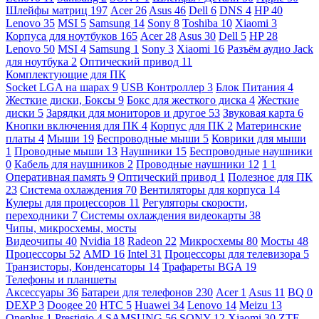
Шлейфы матриц
197
Acer
26
Asus
46
Dell
6
DNS
4
HP
40
Lenovo
35
MSI
5
Samsung
14
Sony
8
Toshiba
10
Xiaomi
3
Корпуса для ноутбуков
165
Acer
28
Asus
30
Dell
5
HP
28
Lenovo
50
MSI
4
Samsung
1
Sony
3
Xiaomi
16
Разъём аудио Jack
для ноутбука
2
Оптический привод
11
Комплектующие для ПК
Socket LGA на шарах
9
USB Контроллер
3
Блок Питания
4
Жесткие диски, Боксы
9
Бокс для жесткого диска
4
Жесткие
диски
5
Зарядки для мониторов и другое
53
Звуковая карта
6
Кнопки включения для ПК
4
Корпус для ПК
2
Материнские
платы
4
Мыши
19
Беспроводные мыши
5
Коврики для мыши
1
Проводные мыши
13
Наушники
15
Беспроводные наушники
0
Кабель для наушников
2
Проводные наушники
12
1
1
Оперативная память
9
Оптический привод
1
Полезное для ПК
23
Система охлаждения
70
Вентиляторы для корпуса
14
Кулеры для процессоров
11
Регуляторы скорости,
переходники
7
Системы охлаждения видеокарты
38
Чипы, микросхемы, мосты
Видеочипы
40
Nvidia
18
Radeon
22
Микросхемы
80
Мосты
48
Процессоры
52
AMD
16
Intel
31
Процессоры для телевизора
5
Транзисторы, Конденсаторы
14
Трафареты BGA
19
Телефоны и планшеты
Аксессуары
36
Батареи для телефонов
230
Acer
1
Asus
11
BQ
0
DEXP
3
Doogee
20
HTC
5
Huawei
34
Lenovo
14
Meizu
13
Oneplus
1
Prestigio
4
SAMSUNG
56
SONY
12
Xiaomi
30
ZTE