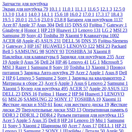
Запчасти для ноутбука
Экран для ноутбука
79
10.1
1
11.0
1
11.1
1
11.6
5
12.1
3
12.5
0
13.3
0
13.4
1
14.0
3
14.1
1
15.6
18
16.0
2
17.0
1
17.3
17
18.4
3
19.5
1
20.0
1
21.5
6
23.0
6
23.8
8
Батареи для ноутбуков
1137
Acer
87
Apple
37
Asus
304
Dell
115
DNS
63
Fujitsu
7
Gateway
1
Gigabyte
4
Honor
1
HP
219
Huawei
13
Lenovo
131
LG
2
MSI
23
Samsung
39
Sony
43
Toshiba
39
Xiaomi
9
Клавиатуры
1002
ACER
68
Apple
45
ASUS
231
DELL
56
DNS
35
Fujitsu-Siemens
3
Gateway
3
HP
167
HUAWEI
5
LENOVO
122
MSI
23
Packard
Bell
5
SAMSUNG
98
SONY
93
TOSHIBA
34
Xiaomi
8
Наклейки для клавиатуры
6
Зарядки для ноутбуков
235
Acer
19
Apple
0
Asus
56
Dell
24
HP
46
Lenovo
41
LG
1
Microsoft
5
MSI
3
Razer
1
Samsung
8
Sony
10
Toshiba
13
Xiaomi
3
Провод
питания
5
Зарядка Авто-ноутбук
29
Acer
2
Apple
1
Asus
8
Dell
2
HP
6
Lenovo
5
Samsung
2
Sony
1
Зарядка на квадракоптер
2
Матрицы в сборе
23
Acer
6
Apple
3
Asus
6
Lenovo
2
Samsung
1
Xiaomi
5
Кулер для ноутбука
495
ACER
57
Apple
20
ASUS
123
DELL
23
DNS
16
Fujitsu
1
Hasee
2
HP
94
Huawei
3
LENOVO
61
MSI
26
SAMSUNG
22
SONY
17
TOSHIBA
19
Xiaomi
11
Жесткие диски и SSD
61
Бокс для жесткого диска
19
Жесткие
диски
29
Твердотельные диски SSD
13
Оперативная память
6
DDR3
2
DDR3L
2
DDR4
2
Разъем питания для ноутбука
115
Acer
5
Apple
5
Asus
35
Dell
8
HP
24
Lenovo
19
Msi
1
Samsung
11
Sony
5
Xiaomi
2
Шарниры
60
Acer
7
Asus
17
DELL
1
HP
21
Lenovo
11
Samsung
2
SONY
1
Шлейфы / Детали
50
Apple
50