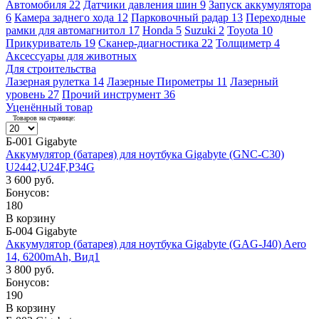
Автомобиля
22
Датчики давления шин
9
Запуск аккумулятора
6
Камера заднего хода
12
Парковочный радар
13
Переходные
рамки для автомагнитол
17
Honda
5
Suzuki
2
Toyota
10
Прикуриватель
19
Сканер-диагностика
22
Толщиметр
4
Аксессуары для животных
Для строительства
Лазерная рулетка
14
Лазерные Пирометры
11
Лазерный
уровень
27
Прочий инструмент
36
Уценённый товар
Товаров на странице:
Б-001 Gigabyte
Аккумулятор (батарея) для ноутбука Gigabyte (GNC-C30)
U2442,U24F,P34G
3 600 руб.
Бонусов:
180
В корзину
Б-004 Gigabyte
Аккумулятор (батарея) для ноутбука Gigabyte (GAG-J40) Aero
14, 6200mAh, Вид1
3 800 руб.
Бонусов:
190
В корзину