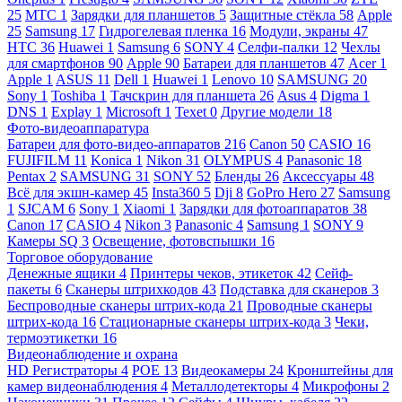
25
МТС
1
Зарядки для планшетов
5
Защитные стёкла
58
Apple
25
Samsung
17
Гидрогелевая пленка
16
Модули, экраны
47
HTC
36
Huawei
1
Samsung
6
SONY
4
Селфи-палки
12
Чехлы
для смартфонов
90
Apple
90
Батареи для планшетов
47
Acer
1
Apple
1
ASUS
11
Dell
1
Huawei
1
Lenovo
10
SAMSUNG
20
Sony
1
Toshiba
1
Тачскрин для планшета
26
Asus
4
Digma
1
DNS
1
Explay
1
Microsoft
1
Texet
0
Другие модели
18
Фото-видеоаппаратура
Батареи для фото-видео-аппаратов
216
Canon
50
CASIO
16
FUJIFILM
11
Konica
1
Nikon
31
OLYMPUS
4
Panasonic
18
Pentax
2
SAMSUNG
31
SONY
52
Бленды
26
Аксессуары
48
Всё для экшн-камер
45
Insta360
5
Dji
8
GoPro Hero
27
Samsung
1
SJCAM
6
Sony
1
Xiaomi
1
Зарядки для фотоаппаратов
38
Canon
17
CASIO
4
Nikon
3
Panasonic
4
Samsung
1
SONY
9
Камеры SQ
3
Освещение, фотовспышки
16
Торговое оборудование
Денежные ящики
4
Принтеры чеков, этикеток
42
Сейф-
пакеты
6
Сканеры штрихкодов
43
Подставка для сканеров
3
Беспроводные сканеры штрих-кода
21
Проводные сканеры
штрих-кода
16
Стационарные сканеры штрих-кода
3
Чеки,
термоэтикетки
16
Видеонаблюдение и охрана
HD Регистраторы
4
POE
13
Видеокамеры
24
Кронштейны для
камер видеонаблюдения
4
Металлодетекторы
4
Микрофоны
2