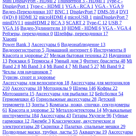
Mini DisplayPort - HDMI
2
Thunderbolt 3 - HDMI
1
Type-c -
DisplayPort
1
Type-c - HDMI
1
VGA - RCA
1
VGA - VGA
9
Видео-Переходники
107
BNC
1
DisplayPort
7
DMS-59
4
DVI
(I)(D)
8
HDMI
32
microHDMI
4
microUSB
1
miniDisplayPort
7
miniDVI
1
miniHDMI
2
RCA
3
SCART
2
Type-C
12
USB
7
VGA
16
Видео-Удлинители
10
HDMI - HDMI
6
VGA - VGA
4
Рейзеры, переходники
0
Шлейфы, переходники
17
Xiaomi
Power Bank
3
Аксессуары
6
Видеонаблюдение
13
Видеорегистратор
5
Домашний интернет
6
Инструменты
8
Красота и здоровье
27
Мелкая бытовая техника
23
Наушники
13
Рюкзаки
6
Термосы
4
Умный дом
3
Фитнес браслеты
48
Mi
Band 2
8
Mi Band 3
4
Mi Band 4
7
Mi Band 5
27
Mi Band 9
2
Чехлы для наушников
7
Туризм, спорт и здоровье
Аксессуары для велосипедов
18
Аксессуары для мотоциклов
210
Аксессуары
18
Мотоциклы
9
Шлема
146
Кофры
22
Мотозащита
15
Аксессуары для рыбалки
12
Бейсболки
54
Гермомешки
45
Горнолыжные аксессуары
28
Детский
термометр
13
Зонты
5
Компасы, ножи, спички, секундомеры
61
Красота и здоровье
32
Металлодетекторы
14
Музыкальные
инструменты
184
Аксессуары
43
Гитары Укулеле
96
Губные
гармошки
12
Джембе
3
Классические, акустические и
электрогитары
28
Скрипки
2
Палатки, спальные мешки
29
Подводные маски, трубки, ласты
55
Аквашузы
19
Аксессуары