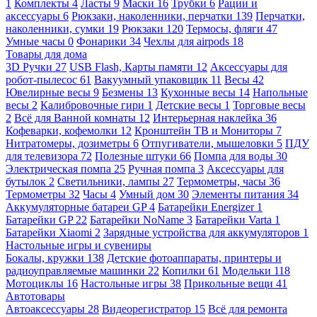
1
Комплекты
4
Ласты
9
Маски
16
Трубки
6
Рации и
аксессуары
6
Рюкзаки, наколенники, перчатки
139
Перчатки,
наколенники, сумки
19
Рюкзаки
120
Термосы, фляги
47
Умные часы
0
Фонарики
34
Чехлы для airpods
18
Товары для дома
3D Ручки
27
USB Flash, Карты памяти
12
Аксессуары для
робот-пылесос
61
Вакуумный упаковщик
11
Весы
42
Ювелирные весы
9
Безмены
13
Кухонные весы
14
Напольные
весы
2
Калибровочные гири
1
Детские весы
1
Торговые весы
2
Всё для Ванной комнаты
12
Интерьерная наклейка
36
Кофеварки, кофемолки
12
Кронштейн ТВ и Мониторы
7
Нитратомеры, дозиметры
6
Отпугиватели, мышеловки
5
ПДУ
для телевизора
72
Полезные штуки
66
Помпа для воды
30
Электрическая помпа
25
Ручная помпа
3
Аксессуары для
бутылок
2
Светильники, лампы
27
Термометры, часы
36
Термометры
32
Часы
4
Умный дом
30
Элементы питания
34
Аккумуляторные батареи GP
4
Батарейки Energizer
1
Батарейки GP
22
Батарейки NoName
3
Батарейки Varta
1
Батарейки Xiaomi
2
Зарядные устройства для аккумуляторов
1
Настольные игры и сувениры
Бокалы, кружки
138
Детские фотоаппараты, принтеры и
радиоуправляемые машинки
22
Копилки
61
Модельки
118
Мотоциклы
16
Настольные игры
38
Прикольные вещи
41
Автотовары
Автоаксессуары
28
Видеорегистратор
15
Всё для ремонта