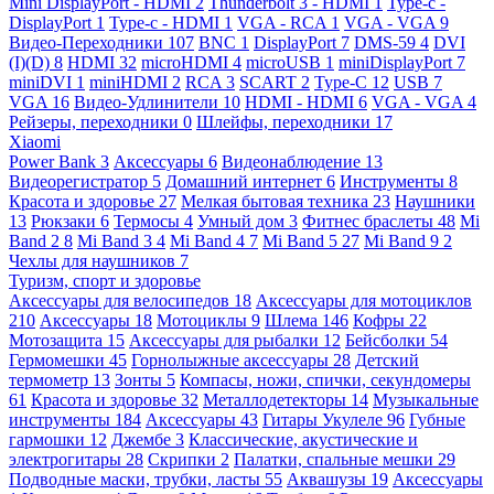
Mini DisplayPort - HDMI
2
Thunderbolt 3 - HDMI
1
Type-c -
DisplayPort
1
Type-c - HDMI
1
VGA - RCA
1
VGA - VGA
9
Видео-Переходники
107
BNC
1
DisplayPort
7
DMS-59
4
DVI
(I)(D)
8
HDMI
32
microHDMI
4
microUSB
1
miniDisplayPort
7
miniDVI
1
miniHDMI
2
RCA
3
SCART
2
Type-C
12
USB
7
VGA
16
Видео-Удлинители
10
HDMI - HDMI
6
VGA - VGA
4
Рейзеры, переходники
0
Шлейфы, переходники
17
Xiaomi
Power Bank
3
Аксессуары
6
Видеонаблюдение
13
Видеорегистратор
5
Домашний интернет
6
Инструменты
8
Красота и здоровье
27
Мелкая бытовая техника
23
Наушники
13
Рюкзаки
6
Термосы
4
Умный дом
3
Фитнес браслеты
48
Mi
Band 2
8
Mi Band 3
4
Mi Band 4
7
Mi Band 5
27
Mi Band 9
2
Чехлы для наушников
7
Туризм, спорт и здоровье
Аксессуары для велосипедов
18
Аксессуары для мотоциклов
210
Аксессуары
18
Мотоциклы
9
Шлема
146
Кофры
22
Мотозащита
15
Аксессуары для рыбалки
12
Бейсболки
54
Гермомешки
45
Горнолыжные аксессуары
28
Детский
термометр
13
Зонты
5
Компасы, ножи, спички, секундомеры
61
Красота и здоровье
32
Металлодетекторы
14
Музыкальные
инструменты
184
Аксессуары
43
Гитары Укулеле
96
Губные
гармошки
12
Джембе
3
Классические, акустические и
электрогитары
28
Скрипки
2
Палатки, спальные мешки
29
Подводные маски, трубки, ласты
55
Аквашузы
19
Аксессуары