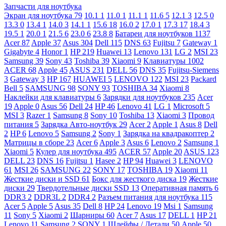
Запчасти для ноутбука
Экран для ноутбука
79
10.1
1
11.0
1
11.1
1
11.6
5
12.1
3
12.5
0
13.3
0
13.4
1
14.0
3
14.1
1
15.6
18
16.0
2
17.0
1
17.3
17
18.4
3
19.5
1
20.0
1
21.5
6
23.0
6
23.8
8
Батареи для ноутбуков
1137
Acer
87
Apple
37
Asus
304
Dell
115
DNS
63
Fujitsu
7
Gateway
1
Gigabyte
4
Honor
1
HP
219
Huawei
13
Lenovo
131
LG
2
MSI
23
Samsung
39
Sony
43
Toshiba
39
Xiaomi
9
Клавиатуры
1002
ACER
68
Apple
45
ASUS
231
DELL
56
DNS
35
Fujitsu-Siemens
3
Gateway
3
HP
167
HUAWEI
5
LENOVO
122
MSI
23
Packard
Bell
5
SAMSUNG
98
SONY
93
TOSHIBA
34
Xiaomi
8
Наклейки для клавиатуры
6
Зарядки для ноутбуков
235
Acer
19
Apple
0
Asus
56
Dell
24
HP
46
Lenovo
41
LG
1
Microsoft
5
MSI
3
Razer
1
Samsung
8
Sony
10
Toshiba
13
Xiaomi
3
Провод
питания
5
Зарядка Авто-ноутбук
29
Acer
2
Apple
1
Asus
8
Dell
2
HP
6
Lenovo
5
Samsung
2
Sony
1
Зарядка на квадракоптер
2
Матрицы в сборе
23
Acer
6
Apple
3
Asus
6
Lenovo
2
Samsung
1
Xiaomi
5
Кулер для ноутбука
495
ACER
57
Apple
20
ASUS
123
DELL
23
DNS
16
Fujitsu
1
Hasee
2
HP
94
Huawei
3
LENOVO
61
MSI
26
SAMSUNG
22
SONY
17
TOSHIBA
19
Xiaomi
11
Жесткие диски и SSD
61
Бокс для жесткого диска
19
Жесткие
диски
29
Твердотельные диски SSD
13
Оперативная память
6
DDR3
2
DDR3L
2
DDR4
2
Разъем питания для ноутбука
115
Acer
5
Apple
5
Asus
35
Dell
8
HP
24
Lenovo
19
Msi
1
Samsung
11
Sony
5
Xiaomi
2
Шарниры
60
Acer
7
Asus
17
DELL
1
HP
21
Lenovo
11
Samsung
2
SONY
1
Шлейфы / Детали
50
Apple
50