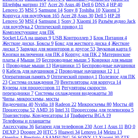
Шлейфы матриц
197
Acer
26
Asus
46
Dell
6
DNS
4
HP
40
Lenovo
35
MSI
5
Samsung
14
Sony
8
Toshiba
10
Xiaomi
3
Корпуса для ноутбуков
165
Acer
28
Asus
30
Dell
5
HP
28
Lenovo
50
MSI
4
Samsung
1
Sony
3
Xiaomi
16
Разъём аудио Jack
для ноутбука
2
Оптический привод
11
Комплектующие для ПК
Socket LGA на шарах
9
USB Контроллер
3
Блок Питания
4
Жесткие диски, Боксы
9
Бокс для жесткого диска
4
Жесткие
диски
5
Зарядки для мониторов и другое
53
Звуковая карта
6
Кнопки включения для ПК
4
Корпус для ПК
2
Материнские
платы
4
Мыши
19
Беспроводные мыши
5
Коврики для мыши
1
Проводные мыши
13
Наушники
15
Беспроводные наушники
0
Кабель для наушников
2
Проводные наушники
12
1
1
Оперативная память
9
Оптический привод
1
Полезное для ПК
23
Система охлаждения
70
Вентиляторы для корпуса
14
Кулеры для процессоров
11
Регуляторы скорости,
переходники
7
Системы охлаждения видеокарты
38
Чипы, микросхемы, мосты
Видеочипы
40
Nvidia
18
Radeon
22
Микросхемы
80
Мосты
48
Процессоры
52
AMD
16
Intel
31
Процессоры для телевизора
5
Транзисторы, Конденсаторы
14
Трафареты BGA
19
Телефоны и планшеты
Аксессуары
36
Батареи для телефонов
230
Acer
1
Asus
11
BQ
0
DEXP
3
Doogee
20
HTC
5
Huawei
34
Lenovo
14
Meizu
13
Oneplus
1
Prestigio
4
SAMSUNG
56
SONY
12
Xiaomi
30
ZTE