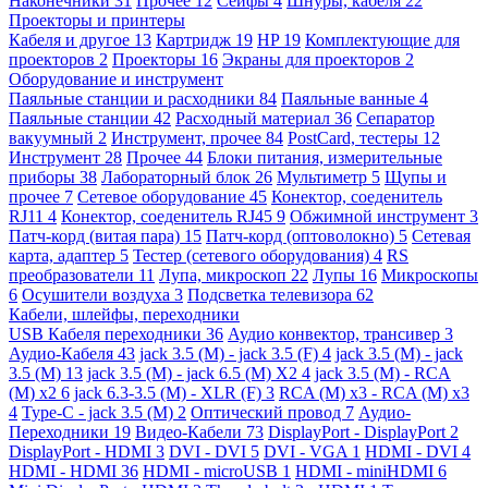
Наконечники
31
Прочее
12
Сейфы
4
Шнуры, кабеля
22
Проекторы и принтеры
Кабеля и другое
13
Картридж
19
HP
19
Комплектующие для
проекторов
2
Проекторы
16
Экраны для проекторов
2
Оборудование и инструмент
Паяльные станции и расходники
84
Паяльные ванные
4
Паяльные станции
42
Расходный материал
36
Сепаратор
вакуумный
2
Инструмент, прочее
84
PostCard, тестеры
12
Инструмент
28
Прочее
44
Блоки питания, измерительные
приборы
38
Лабораторный блок
26
Мультиметр
5
Щупы и
прочее
7
Сетевое оборудование
45
Конектор, соеденитель
RJ11
4
Конектор, соеденитель RJ45
9
Обжимной инструмент
3
Патч-корд (витая пара)
15
Патч-корд (оптоволокно)
5
Сетевая
карта, адаптер
5
Тестер (сетевого оборудования)
4
RS
преобразователи
11
Лупа, микроскоп
22
Лупы
16
Микроскопы
6
Осушители воздуха
3
Подсветка телевизора
62
Кабели, шлейфы, переходники
USB Кабеля переходники
36
Аудио конвектор, трансивер
3
Аудио-Кабеля
43
jack 3.5 (M) - jack 3.5 (F)
4
jack 3.5 (M) - jack
3.5 (M)
13
jack 3.5 (M) - jack 6.5 (M) X2
4
jack 3.5 (M) - RCA
(M) x2
6
jack 6.3-3.5 (M) - XLR (F)
3
RCA (M) x3 - RCA (M) x3
4
Type-C - jack 3.5 (M)
2
Оптический провод
7
Аудио-
Переходники
19
Видео-Кабели
73
DisplayPort - DisplayPort
2
DisplayPort - HDMI
3
DVI - DVI
5
DVI - VGA
1
HDMI - DVI
4
HDMI - HDMI
36
HDMI - microUSB
1
HDMI - miniHDMI
6