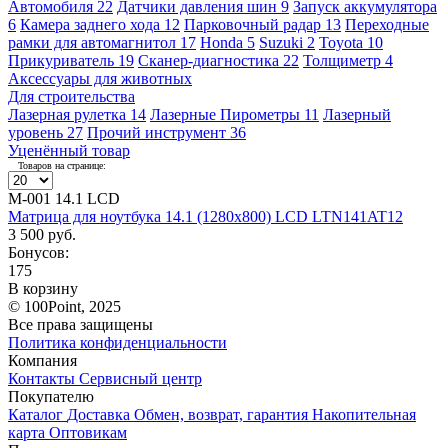
Автомобиля
22
Датчики давления шин
9
Запуск аккумулятора
6
Камера заднего хода
12
Парковочный радар
13
Переходные
рамки для автомагнитол
17
Honda
5
Suzuki
2
Toyota
10
Прикуриватель
19
Сканер-диагностика
22
Толщиметр
4
Аксессуары для животных
Для строительства
Лазерная рулетка
14
Лазерные Пирометры
11
Лазерный
уровень
27
Прочий инструмент
36
Уценённый товар
Товаров на странице:
М-001 14.1 LCD
Матрица для ноутбука 14.1 (1280x800) LCD LTN141AT12
3 500 руб.
Бонусов:
175
В корзину
© 100Point, 2025
Все права защищены
Политика конфиденциальности
Компания
Контакты
Сервисный центр
Покупателю
Каталог
Доставка
Обмен, возврат, гарантия
Накопительная
карта
Оптовикам