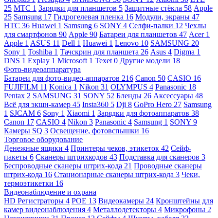
25
МТС
1
Зарядки для планшетов
5
Защитные стёкла
58
Apple
25
Samsung
17
Гидрогелевая пленка
16
Модули, экраны
47
HTC
36
Huawei
1
Samsung
6
SONY
4
Селфи-палки
12
Чехлы
для смартфонов
90
Apple
90
Батареи для планшетов
47
Acer
1
Apple
1
ASUS
11
Dell
1
Huawei
1
Lenovo
10
SAMSUNG
20
Sony
1
Toshiba
1
Тачскрин для планшета
26
Asus
4
Digma
1
DNS
1
Explay
1
Microsoft
1
Texet
0
Другие модели
18
Фото-видеоаппаратура
Батареи для фото-видео-аппаратов
216
Canon
50
CASIO
16
FUJIFILM
11
Konica
1
Nikon
31
OLYMPUS
4
Panasonic
18
Pentax
2
SAMSUNG
31
SONY
52
Бленды
26
Аксессуары
48
Всё для экшн-камер
45
Insta360
5
Dji
8
GoPro Hero
27
Samsung
1
SJCAM
6
Sony
1
Xiaomi
1
Зарядки для фотоаппаратов
38
Canon
17
CASIO
4
Nikon
3
Panasonic
4
Samsung
1
SONY
9
Камеры SQ
3
Освещение, фотовспышки
16
Торговое оборудование
Денежные ящики
4
Принтеры чеков, этикеток
42
Сейф-
пакеты
6
Сканеры штрихкодов
43
Подставка для сканеров
3
Беспроводные сканеры штрих-кода
21
Проводные сканеры
штрих-кода
16
Стационарные сканеры штрих-кода
3
Чеки,
термоэтикетки
16
Видеонаблюдение и охрана
HD Регистраторы
4
POE
13
Видеокамеры
24
Кронштейны для
камер видеонаблюдения
4
Металлодетекторы
4
Микрофоны
2