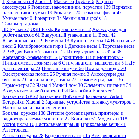
1
Комплекты
4
Ласты
9
Маски
16
Трубки
6
Рации и
аксессуары
6
Рюкзаки, наколенники, перчатки
139
Перчатки,
наколенники, сумки
19
Рюкзаки
120
Термосы, фляги
47
Умные часы
0
Фонарики
34
Чехлы для airpods
18
Товары для дома
3D Ручки
27
USB Flash, Карты памяти
12
Аксессуары для
робот-пылесос
61
Вакуумный упаковщик
11
Весы
42
Ювелирные весы
9
Безмены
13
Кухонные весы
14
Напольные
весы
2
Калибровочные гири
1
Детские весы
1
Торговые весы
2
Всё для Ванной комнаты
12
Интерьерная наклейка
36
Кофеварки, кофемолки
12
Кронштейн ТВ и Мониторы
7
Нитратомеры, дозиметры
6
Отпугиватели, мышеловки
5
ПДУ
для телевизора
72
Полезные штуки
66
Помпа для воды
30
Электрическая помпа
25
Ручная помпа
3
Аксессуары для
бутылок
2
Светильники, лампы
27
Термометры, часы
36
Термометры
32
Часы
4
Умный дом
30
Элементы питания
34
Аккумуляторные батареи GP
4
Батарейки Energizer
1
Батарейки GP
22
Батарейки NoName
3
Батарейки Varta
1
Батарейки Xiaomi
2
Зарядные устройства для аккумуляторов
1
Настольные игры и сувениры
Бокалы, кружки
138
Детские фотоаппараты, принтеры и
радиоуправляемые машинки
22
Копилки
61
Модельки
118
Мотоциклы
16
Настольные игры
38
Прикольные вещи
41
Автотовары
Автоаксессуары
28
Видеорегистратор
15
Всё для ремонта