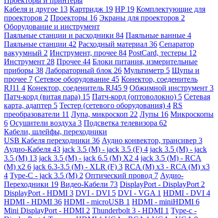
Проекторы и принтеры
Кабеля и другое
13
Картридж
19
HP
19
Комплектующие для
проекторов
2
Проекторы
16
Экраны для проекторов
2
Оборудование и инструмент
Паяльные станции и расходники
84
Паяльные ванные
4
Паяльные станции
42
Расходный материал
36
Сепаратор
вакуумный
2
Инструмент, прочее
84
PostCard, тестеры
12
Инструмент
28
Прочее
44
Блоки питания, измерительные
приборы
38
Лабораторный блок
26
Мультиметр
5
Щупы и
прочее
7
Сетевое оборудование
45
Конектор, соеденитель
RJ11
4
Конектор, соеденитель RJ45
9
Обжимной инструмент
3
Патч-корд (витая пара)
15
Патч-корд (оптоволокно)
5
Сетевая
карта, адаптер
5
Тестер (сетевого оборудования)
4
RS
преобразователи
11
Лупа, микроскоп
22
Лупы
16
Микроскопы
6
Осушители воздуха
3
Подсветка телевизора
62
Кабели, шлейфы, переходники
USB Кабеля переходники
36
Аудио конвектор, трансивер
3
Аудио-Кабеля
43
jack 3.5 (M) - jack 3.5 (F)
4
jack 3.5 (M) - jack
3.5 (M)
13
jack 3.5 (M) - jack 6.5 (M) X2
4
jack 3.5 (M) - RCA
(M) x2
6
jack 6.3-3.5 (M) - XLR (F)
3
RCA (M) x3 - RCA (M) x3
4
Type-C - jack 3.5 (M)
2
Оптический провод
7
Аудио-
Переходники
19
Видео-Кабели
73
DisplayPort - DisplayPort
2
DisplayPort - HDMI
3
DVI - DVI
5
DVI - VGA
1
HDMI - DVI
4
HDMI - HDMI
36
HDMI - microUSB
1
HDMI - miniHDMI
6
Mini DisplayPort - HDMI
2
Thunderbolt 3 - HDMI
1
Type-c -