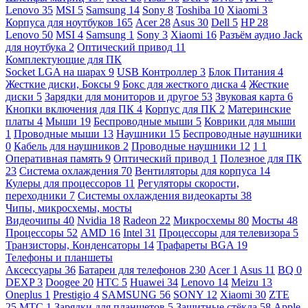
Lenovo
35
MSI
5
Samsung
14
Sony
8
Toshiba
10
Xiaomi
3
Корпуса для ноутбуков
165
Acer
28
Asus
30
Dell
5
HP
28
Lenovo
50
MSI
4
Samsung
1
Sony
3
Xiaomi
16
Разъём аудио Jack
для ноутбука
2
Оптический привод
11
Комплектующие для ПК
Socket LGA на шарах
9
USB Контроллер
3
Блок Питания
4
Жесткие диски, Боксы
9
Бокс для жесткого диска
4
Жесткие
диски
5
Зарядки для мониторов и другое
53
Звуковая карта
6
Кнопки включения для ПК
4
Корпус для ПК
2
Материнские
платы
4
Мыши
19
Беспроводные мыши
5
Коврики для мыши
1
Проводные мыши
13
Наушники
15
Беспроводные наушники
0
Кабель для наушников
2
Проводные наушники
12
1
1
Оперативная память
9
Оптический привод
1
Полезное для ПК
23
Система охлаждения
70
Вентиляторы для корпуса
14
Кулеры для процессоров
11
Регуляторы скорости,
переходники
7
Системы охлаждения видеокарты
38
Чипы, микросхемы, мосты
Видеочипы
40
Nvidia
18
Radeon
22
Микросхемы
80
Мосты
48
Процессоры
52
AMD
16
Intel
31
Процессоры для телевизора
5
Транзисторы, Конденсаторы
14
Трафареты BGA
19
Телефоны и планшеты
Аксессуары
36
Батареи для телефонов
230
Acer
1
Asus
11
BQ
0
DEXP
3
Doogee
20
HTC
5
Huawei
34
Lenovo
14
Meizu
13
Oneplus
1
Prestigio
4
SAMSUNG
56
SONY
12
Xiaomi
30
ZTE
25
МТС
1
Зарядки для планшетов
5
Защитные стёкла
58
Apple