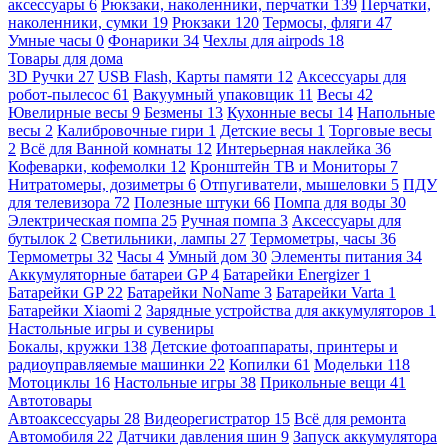
аксессуары
6
Рюкзаки, наколенники, перчатки
139
Перчатки,
наколенники, сумки
19
Рюкзаки
120
Термосы, фляги
47
Умные часы
0
Фонарики
34
Чехлы для airpods
18
Товары для дома
3D Ручки
27
USB Flash, Карты памяти
12
Аксессуары для
робот-пылесос
61
Вакуумный упаковщик
11
Весы
42
Ювелирные весы
9
Безмены
13
Кухонные весы
14
Напольные
весы
2
Калибровочные гири
1
Детские весы
1
Торговые весы
2
Всё для Ванной комнаты
12
Интерьерная наклейка
36
Кофеварки, кофемолки
12
Кронштейн ТВ и Мониторы
7
Нитратомеры, дозиметры
6
Отпугиватели, мышеловки
5
ПДУ
для телевизора
72
Полезные штуки
66
Помпа для воды
30
Электрическая помпа
25
Ручная помпа
3
Аксессуары для
бутылок
2
Светильники, лампы
27
Термометры, часы
36
Термометры
32
Часы
4
Умный дом
30
Элементы питания
34
Аккумуляторные батареи GP
4
Батарейки Energizer
1
Батарейки GP
22
Батарейки NoName
3
Батарейки Varta
1
Батарейки Xiaomi
2
Зарядные устройства для аккумуляторов
1
Настольные игры и сувениры
Бокалы, кружки
138
Детские фотоаппараты, принтеры и
радиоуправляемые машинки
22
Копилки
61
Модельки
118
Мотоциклы
16
Настольные игры
38
Прикольные вещи
41
Автотовары
Автоаксессуары
28
Видеорегистратор
15
Всё для ремонта
Автомобиля
22
Датчики давления шин
9
Запуск аккумулятора