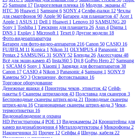
25
Samsung
17
Гидрогелевая пленка
16
Модули, экраны
47
HTC
36
Huawei
1
Samsung
6
SONY
4
Селфи-палки
12
Чехлы
для смартфонов
90
Apple
90
Батареи для планшетов
47
Acer
1
Apple
1
ASUS
11
Dell
1
Huawei
1
Lenovo
10
SAMSUNG
20
Sony
1
Toshiba
1
Тачскрин для планшета
26
Asus
4
Digma
1
DNS
1
Explay
1
Microsoft
1
Texet
0
Другие модели
18
Фото-видеоаппаратура
Батареи для фото-видео-аппаратов
216
Canon
50
CASIO
16
FUJIFILM
11
Konica
1
Nikon
31
OLYMPUS
4
Panasonic
18
Pentax
2
SAMSUNG
31
SONY
52
Бленды
26
Аксессуары
48
Всё для экшн-камер
45
Insta360
5
Dji
8
GoPro Hero
27
Samsung
1
SJCAM
6
Sony
1
Xiaomi
1
Зарядки для фотоаппаратов
38
Canon
17
CASIO
4
Nikon
3
Panasonic
4
Samsung
1
SONY
9
Камеры SQ
3
Освещение, фотовспышки
16
Торговое оборудование
Денежные ящики
4
Принтеры чеков, этикеток
42
Сейф-
пакеты
6
Сканеры штрихкодов
43
Подставка для сканеров
3
Беспроводные сканеры штрих-кода
21
Проводные сканеры
штрих-кода
16
Стационарные сканеры штрих-кода
3
Чеки,
термоэтикетки
16
Видеонаблюдение и охрана
HD Регистраторы
4
POE
13
Видеокамеры
24
Кронштейны для
камер видеонаблюдения
4
Металлодетекторы
4
Микрофоны
2
Наконечники
31
Прочее
12
Сейфы
4
Шнуры, кабеля
22