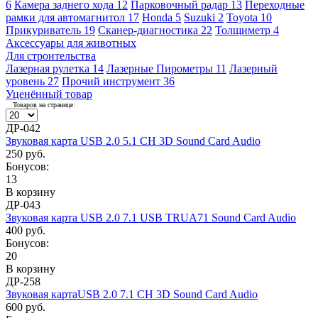
6
Камера заднего хода
12
Парковочный радар
13
Переходные
рамки для автомагнитол
17
Honda
5
Suzuki
2
Toyota
10
Прикуриватель
19
Сканер-диагностика
22
Толщиметр
4
Аксессуары для животных
Для строительства
Лазерная рулетка
14
Лазерные Пирометры
11
Лазерный
уровень
27
Прочий инструмент
36
Уценённый товар
Товаров на странице:
ДР-042
Звуковая карта USB 2.0 5.1 CH 3D Sound Card Audio
250 руб.
Бонусов:
13
В корзину
ДР-043
Звуковая карта USB 2.0 7.1 USB TRUA71 Sound Card Audio
400 руб.
Бонусов:
20
В корзину
ДР-258
Звуковая картаUSB 2.0 7.1 CH 3D Sound Card Audio
600 руб.