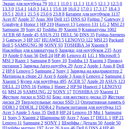
Экран для ноутбука
79
10.1
1
11.0
1
11.1
1
11.6
5
12.1
3
12.5
0
13.3
0
13.4
1
14.0
3
14.1
1
15.6
18
16.0
2
17.0
1
17.3
17
18.4
3
19.5
1
20.0
1
21.5
6
23.0
6
23.8
8
Батареи для ноутбуков
1137
Acer
87
Apple
37
Asus
304
Dell
115
DNS
63
Fujitsu
7
Gateway
1
Gigabyte
4
Honor
1
HP
219
Huawei
13
Lenovo
131
LG
2
MSI
23
Samsung
39
Sony
43
Toshiba
39
Xiaomi
9
Клавиатуры
1002
ACER
68
Apple
45
ASUS
231
DELL
56
DNS
35
Fujitsu-Siemens
3
Gateway
3
HP
167
HUAWEI
5
LENOVO
122
MSI
23
Packard
Bell
5
SAMSUNG
98
SONY
93
TOSHIBA
34
Xiaomi
8
Наклейки для клавиатуры
6
Зарядки для ноутбуков
235
Acer
19
Apple
0
Asus
56
Dell
24
HP
46
Lenovo
41
LG
1
Microsoft
5
MSI
3
Razer
1
Samsung
8
Sony
10
Toshiba
13
Xiaomi
3
Провод
питания
5
Зарядка Авто-ноутбук
29
Acer
2
Apple
1
Asus
8
Dell
2
HP
6
Lenovo
5
Samsung
2
Sony
1
Зарядка на квадракоптер
2
Матрицы в сборе
23
Acer
6
Apple
3
Asus
6
Lenovo
2
Samsung
1
Xiaomi
5
Кулер для ноутбука
495
ACER
57
Apple
20
ASUS
123
DELL
23
DNS
16
Fujitsu
1
Hasee
2
HP
94
Huawei
3
LENOVO
61
MSI
26
SAMSUNG
22
SONY
17
TOSHIBA
19
Xiaomi
11
Жесткие диски и SSD
61
Бокс для жесткого диска
19
Жесткие
диски
29
Твердотельные диски SSD
13
Оперативная память
6
DDR3
2
DDR3L
2
DDR4
2
Разъем питания для ноутбука
115
Acer
5
Apple
5
Asus
35
Dell
8
HP
24
Lenovo
19
Msi
1
Samsung
11
Sony
5
Xiaomi
2
Шарниры
60
Acer
7
Asus
17
DELL
1
HP
21
Lenovo
11
Samsung
2
SONY
1
Шлейфы / Детали
50
Apple
50
Шлейфы матриц
197
Acer
26
Asus
46
Dell
6
DNS
4
HP
40