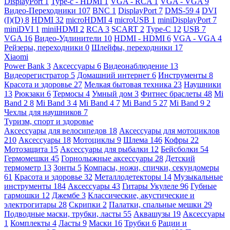
DisplayPort
1
Type-c - HDMI
1
VGA - RCA
1
VGA - VGA
9
Видео-Переходники
107
BNC
1
DisplayPort
7
DMS-59
4
DVI
(I)(D)
8
HDMI
32
microHDMI
4
microUSB
1
miniDisplayPort
7
miniDVI
1
miniHDMI
2
RCA
3
SCART
2
Type-C
12
USB
7
VGA
16
Видео-Удлинители
10
HDMI - HDMI
6
VGA - VGA
4
Рейзеры, переходники
0
Шлейфы, переходники
17
Xiaomi
Power Bank
3
Аксессуары
6
Видеонаблюдение
13
Видеорегистратор
5
Домашний интернет
6
Инструменты
8
Красота и здоровье
27
Мелкая бытовая техника
23
Наушники
13
Рюкзаки
6
Термосы
4
Умный дом
3
Фитнес браслеты
48
Mi
Band 2
8
Mi Band 3
4
Mi Band 4
7
Mi Band 5
27
Mi Band 9
2
Чехлы для наушников
7
Туризм, спорт и здоровье
Аксессуары для велосипедов
18
Аксессуары для мотоциклов
210
Аксессуары
18
Мотоциклы
9
Шлема
146
Кофры
22
Мотозащита
15
Аксессуары для рыбалки
12
Бейсболки
54
Гермомешки
45
Горнолыжные аксессуары
28
Детский
термометр
13
Зонты
5
Компасы, ножи, спички, секундомеры
61
Красота и здоровье
32
Металлодетекторы
14
Музыкальные
инструменты
184
Аксессуары
43
Гитары Укулеле
96
Губные
гармошки
12
Джембе
3
Классические, акустические и
электрогитары
28
Скрипки
2
Палатки, спальные мешки
29
Подводные маски, трубки, ласты
55
Аквашузы
19
Аксессуары
1
Комплекты
4
Ласты
9
Маски
16
Трубки
6
Рации и