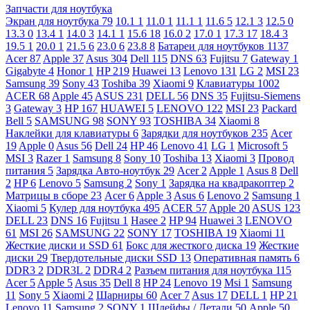
Запчасти для ноутбука
Экран для ноутбука
79
10.1
1
11.0
1
11.1
1
11.6
5
12.1
3
12.5
0
13.3
0
13.4
1
14.0
3
14.1
1
15.6
18
16.0
2
17.0
1
17.3
17
18.4
3
19.5
1
20.0
1
21.5
6
23.0
6
23.8
8
Батареи для ноутбуков
1137
Acer
87
Apple
37
Asus
304
Dell
115
DNS
63
Fujitsu
7
Gateway
1
Gigabyte
4
Honor
1
HP
219
Huawei
13
Lenovo
131
LG
2
MSI
23
Samsung
39
Sony
43
Toshiba
39
Xiaomi
9
Клавиатуры
1002
ACER
68
Apple
45
ASUS
231
DELL
56
DNS
35
Fujitsu-Siemens
3
Gateway
3
HP
167
HUAWEI
5
LENOVO
122
MSI
23
Packard
Bell
5
SAMSUNG
98
SONY
93
TOSHIBA
34
Xiaomi
8
Наклейки для клавиатуры
6
Зарядки для ноутбуков
235
Acer
19
Apple
0
Asus
56
Dell
24
HP
46
Lenovo
41
LG
1
Microsoft
5
MSI
3
Razer
1
Samsung
8
Sony
10
Toshiba
13
Xiaomi
3
Провод
питания
5
Зарядка Авто-ноутбук
29
Acer
2
Apple
1
Asus
8
Dell
2
HP
6
Lenovo
5
Samsung
2
Sony
1
Зарядка на квадракоптер
2
Матрицы в сборе
23
Acer
6
Apple
3
Asus
6
Lenovo
2
Samsung
1
Xiaomi
5
Кулер для ноутбука
495
ACER
57
Apple
20
ASUS
123
DELL
23
DNS
16
Fujitsu
1
Hasee
2
HP
94
Huawei
3
LENOVO
61
MSI
26
SAMSUNG
22
SONY
17
TOSHIBA
19
Xiaomi
11
Жесткие диски и SSD
61
Бокс для жесткого диска
19
Жесткие
диски
29
Твердотельные диски SSD
13
Оперативная память
6
DDR3
2
DDR3L
2
DDR4
2
Разъем питания для ноутбука
115
Acer
5
Apple
5
Asus
35
Dell
8
HP
24
Lenovo
19
Msi
1
Samsung
11
Sony
5
Xiaomi
2
Шарниры
60
Acer
7
Asus
17
DELL
1
HP
21
Lenovo
11
Samsung
2
SONY
1
Шлейфы / Детали
50
Apple
50