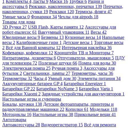
1
Комплекты
4
Ласты
9
Маски
16
Трубки
6
Рации и
аксессуары
6
Рюкзаки, наколенники, перчатки
139
Перчатки,
наколенники, сумки
19
Рюкзаки
120
Термосы, фляги
47
Умные часы
0
Фонарики
34
Чехлы для airpods
18
Товары для дома
3D Ручки
27
USB Flash, Карты памяти
12
Аксессуары для
робот-пылесос
61
Вакуумный упаковщик
11
Весы
42
Ювелирные весы
9
Безмены
13
Кухонные весы
14
Напольные
весы
2
Калибровочные гири
1
Детские весы
1
Торговые весы
2
Всё для Ванной комнаты
12
Интерьерная наклейка
36
Кофеварки, кофемолки
12
Кронштейн ТВ и Мониторы
7
Нитратомеры, дозиметры
6
Отпугиватели, мышеловки
5
ПДУ
для телевизора
72
Полезные штуки
66
Помпа для воды
30
Электрическая помпа
25
Ручная помпа
3
Аксессуары для
бутылок
2
Светильники, лампы
27
Термометры, часы
36
Термометры
32
Часы
4
Умный дом
30
Элементы питания
34
Аккумуляторные батареи GP
4
Батарейки Energizer
1
Батарейки GP
22
Батарейки NoName
3
Батарейки Varta
1
Батарейки Xiaomi
2
Зарядные устройства для аккумуляторов
1
Настольные игры и сувениры
Бокалы, кружки
138
Детские фотоаппараты, принтеры и
радиоуправляемые машинки
22
Копилки
61
Модельки
118
Мотоциклы
16
Настольные игры
38
Прикольные вещи
41
Автотовары
Автоаксессуары
28
Видеорегистратор
15
Всё для ремонта