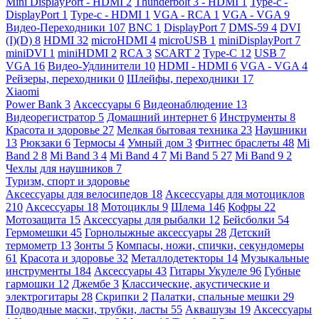
Mini DisplayPort - HDMI
2
Thunderbolt 3 - HDMI
1
Type-c -
DisplayPort
1
Type-c - HDMI
1
VGA - RCA
1
VGA - VGA
9
Видео-Переходники
107
BNC
1
DisplayPort
7
DMS-59
4
DVI
(I)(D)
8
HDMI
32
microHDMI
4
microUSB
1
miniDisplayPort
7
miniDVI
1
miniHDMI
2
RCA
3
SCART
2
Type-C
12
USB
7
VGA
16
Видео-Удлинители
10
HDMI - HDMI
6
VGA - VGA
4
Рейзеры, переходники
0
Шлейфы, переходники
17
Xiaomi
Power Bank
3
Аксессуары
6
Видеонаблюдение
13
Видеорегистратор
5
Домашний интернет
6
Инструменты
8
Красота и здоровье
27
Мелкая бытовая техника
23
Наушники
13
Рюкзаки
6
Термосы
4
Умный дом
3
Фитнес браслеты
48
Mi
Band 2
8
Mi Band 3
4
Mi Band 4
7
Mi Band 5
27
Mi Band 9
2
Чехлы для наушников
7
Туризм, спорт и здоровье
Аксессуары для велосипедов
18
Аксессуары для мотоциклов
210
Аксессуары
18
Мотоциклы
9
Шлема
146
Кофры
22
Мотозащита
15
Аксессуары для рыбалки
12
Бейсболки
54
Гермомешки
45
Горнолыжные аксессуары
28
Детский
термометр
13
Зонты
5
Компасы, ножи, спички, секундомеры
61
Красота и здоровье
32
Металлодетекторы
14
Музыкальные
инструменты
184
Аксессуары
43
Гитары Укулеле
96
Губные
гармошки
12
Джембе
3
Классические, акустические и
электрогитары
28
Скрипки
2
Палатки, спальные мешки
29
Подводные маски, трубки, ласты
55
Аквашузы
19
Аксессуары