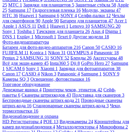
25
МТС
1
Зарядки для планшетов
5
Защитные стёкла
58
Apple
25
Samsung
17
Гидрогелевая пленка
16
Модули, экраны
47
HTC
36
Huawei
1
Samsung
6
SONY
4
Селфи-палки
12
Чехлы
для смартфонов
90
Apple
90
Батареи для планшетов
47
Acer
1
Apple
1
ASUS
11
Dell
1
Huawei
1
Lenovo
10
SAMSUNG
20
Sony
1
Toshiba
1
Тачскрин для планшета
26
Asus
4
Digma
1
DNS
1
Explay
1
Microsoft
1
Texet
0
Другие модели
18
Фото-видеоаппаратура
Батареи для фото-видео-аппаратов
216
Canon
50
CASIO
16
FUJIFILM
11
Konica
1
Nikon
31
OLYMPUS
4
Panasonic
18
Pentax
2
SAMSUNG
31
SONY
52
Бленды
26
Аксессуары
48
Всё для экшн-камер
45
Insta360
5
Dji
8
GoPro Hero
27
Samsung
1
SJCAM
6
Sony
1
Xiaomi
1
Зарядки для фотоаппаратов
38
Canon
17
CASIO
4
Nikon
3
Panasonic
4
Samsung
1
SONY
9
Камеры SQ
3
Освещение, фотовспышки
16
Торговое оборудование
Денежные ящики
4
Принтеры чеков, этикеток
42
Сейф-
пакеты
6
Сканеры штрихкодов
43
Подставка для сканеров
3
Беспроводные сканеры штрих-кода
21
Проводные сканеры
штрих-кода
16
Стационарные сканеры штрих-кода
3
Чеки,
термоэтикетки
16
Видеонаблюдение и охрана
HD Регистраторы
4
POE
13
Видеокамеры
24
Кронштейны для
камер видеонаблюдения
4
Металлодетекторы
4
Микрофоны
2