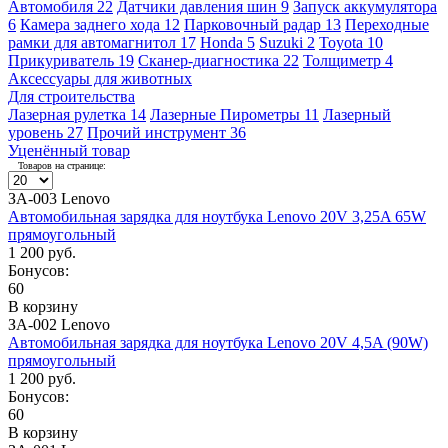
Автомобиля
22
Датчики давления шин
9
Запуск аккумулятора
6
Камера заднего хода
12
Парковочный радар
13
Переходные
рамки для автомагнитол
17
Honda
5
Suzuki
2
Toyota
10
Прикуриватель
19
Сканер-диагностика
22
Толщиметр
4
Аксессуары для животных
Для строительства
Лазерная рулетка
14
Лазерные Пирометры
11
Лазерный
уровень
27
Прочий инструмент
36
Уценённый товар
Товаров на странице:
ЗА-003 Lenovo
Автомобильная зарядка для ноутбука Lenovo 20V 3,25A 65W
прямоугольный
1 200 руб.
Бонусов:
60
В корзину
ЗА-002 Lenovo
Автомобильная зарядка для ноутбука Lenovo 20V 4,5A (90W)
прямоугольный
1 200 руб.
Бонусов:
60
В корзину