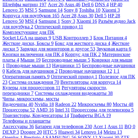
Шлейфы матриц
197
Acer
26
Asus
46
Dell
6
DNS
4
HP
40
Lenovo
35
MSI
5
Samsung
14
Sony
8
Toshiba
10
Xiaomi
3
Корпуса для ноутбуков
165
Acer
28
Asus
30
Dell
5
HP
28
Lenovo
50
MSI
4
Samsung
1
Sony
3
Xiaomi
16
Разъём аудио Jack
для ноутбука
2
Оптический привод
11
Комплектующие для ПК
Socket LGA на шарах
9
USB Контроллер
3
Блок Питания
4
Жесткие диски, Боксы
9
Бокс для жесткого диска
4
Жесткие
диски
5
Зарядки для мониторов и другое
53
Звуковая карта
6
Кнопки включения для ПК
4
Корпус для ПК
2
Материнские
платы
4
Мыши
19
Беспроводные мыши
5
Коврики для мыши
1
Проводные мыши
13
Наушники
15
Беспроводные наушники
0
Кабель для наушников
2
Проводные наушники
12
1
1
Оперативная память
9
Оптический привод
1
Полезное для ПК
23
Система охлаждения
70
Вентиляторы для корпуса
14
Кулеры для процессоров
11
Регуляторы скорости,
переходники
7
Системы охлаждения видеокарты
38
Чипы, микросхемы, мосты
Видеочипы
40
Nvidia
18
Radeon
22
Микросхемы
80
Мосты
48
Процессоры
52
AMD
16
Intel
31
Процессоры для телевизора
5
Транзисторы, Конденсаторы
14
Трафареты BGA
19
Телефоны и планшеты
Аксессуары
36
Батареи для телефонов
230
Acer
1
Asus
11
BQ
0
DEXP
3
Doogee
20
HTC
5
Huawei
34
Lenovo
14
Meizu
13
Oneplus
1
Prestigio
4
SAMSUNG
56
SONY
12
Xiaomi
30
ZTE