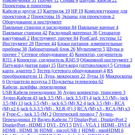
Наконечники
31
Прочее
12
Сейфы
4
Шнуры, кабеля
22
Проекторы и принтеры
Кабеля и другое
13
Картридж
19
HP
19
Комплектующие для
проекторов
2
Проекторы
16
Экраны для проекторов
2
Оборудование и инструмент
Паяльные станции и расходники
84
Паяльные ванные
4
Паяльные станции
42
Расходный материал
36
Сепаратор
вакуумный
2
Инструмент, прочее
84
PostCard, тестеры
12
Инструмент
28
Прочее
44
Блоки питания, измерительные
приборы
38
Лабораторный блок
26
Мультиметр
5
Щупы и
прочее
7
Сетевое оборудование
45
Конектор, соеденитель
RJ11
4
Конектор, соеденитель RJ45
9
Обжимной инструмент
3
Патч-корд (витая пара)
15
Патч-корд (оптоволокно)
5
Сетевая
карта, адаптер
5
Тестер (сетевого оборудования)
4
RS
преобразователи
11
Лупа, микроскоп
22
Лупы
16
Микроскопы
6
Осушители воздуха
3
Подсветка телевизора
62
Кабели, шлейфы, переходники
USB Кабеля переходники
36
Аудио конвектор, трансивер
3
Аудио-Кабеля
43
jack 3.5 (M) - jack 3.5 (F)
4
jack 3.5 (M) - jack
3.5 (M)
13
jack 3.5 (M) - jack 6.5 (M) X2
4
jack 3.5 (M) - RCA
(M) x2
6
jack 6.3-3.5 (M) - XLR (F)
3
RCA (M) x3 - RCA (M) x3
4
Type-C - jack 3.5 (M)
2
Оптический провод
7
Аудио-
Переходники
19
Видео-Кабели
73
DisplayPort - DisplayPort
2
DisplayPort - HDMI
3
DVI - DVI
5
DVI - VGA
1
HDMI - DVI
4
HDMI - HDMI
36
HDMI - microUSB
1
HDMI - miniHDMI
6