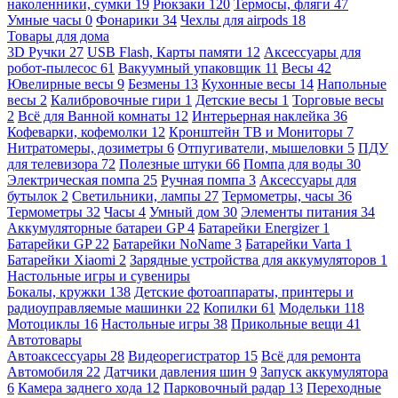
наколенники, сумки
19
Рюкзаки
120
Термосы, фляги
47
Умные часы
0
Фонарики
34
Чехлы для airpods
18
Товары для дома
3D Ручки
27
USB Flash, Карты памяти
12
Аксессуары для
робот-пылесос
61
Вакуумный упаковщик
11
Весы
42
Ювелирные весы
9
Безмены
13
Кухонные весы
14
Напольные
весы
2
Калибровочные гири
1
Детские весы
1
Торговые весы
2
Всё для Ванной комнаты
12
Интерьерная наклейка
36
Кофеварки, кофемолки
12
Кронштейн ТВ и Мониторы
7
Нитратомеры, дозиметры
6
Отпугиватели, мышеловки
5
ПДУ
для телевизора
72
Полезные штуки
66
Помпа для воды
30
Электрическая помпа
25
Ручная помпа
3
Аксессуары для
бутылок
2
Светильники, лампы
27
Термометры, часы
36
Термометры
32
Часы
4
Умный дом
30
Элементы питания
34
Аккумуляторные батареи GP
4
Батарейки Energizer
1
Батарейки GP
22
Батарейки NoName
3
Батарейки Varta
1
Батарейки Xiaomi
2
Зарядные устройства для аккумуляторов
1
Настольные игры и сувениры
Бокалы, кружки
138
Детские фотоаппараты, принтеры и
радиоуправляемые машинки
22
Копилки
61
Модельки
118
Мотоциклы
16
Настольные игры
38
Прикольные вещи
41
Автотовары
Автоаксессуары
28
Видеорегистратор
15
Всё для ремонта
Автомобиля
22
Датчики давления шин
9
Запуск аккумулятора
6
Камера заднего хода
12
Парковочный радар
13
Переходные