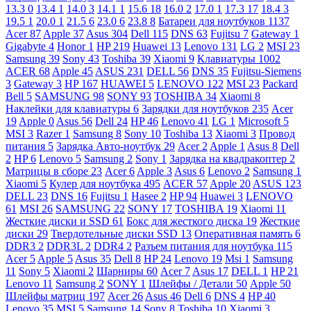
13.3
0
13.4
1
14.0
3
14.1
1
15.6
18
16.0
2
17.0
1
17.3
17
18.4
3
19.5
1
20.0
1
21.5
6
23.0
6
23.8
8
Батареи для ноутбуков
1137
Acer
87
Apple
37
Asus
304
Dell
115
DNS
63
Fujitsu
7
Gateway
1
Gigabyte
4
Honor
1
HP
219
Huawei
13
Lenovo
131
LG
2
MSI
23
Samsung
39
Sony
43
Toshiba
39
Xiaomi
9
Клавиатуры
1002
ACER
68
Apple
45
ASUS
231
DELL
56
DNS
35
Fujitsu-Siemens
3
Gateway
3
HP
167
HUAWEI
5
LENOVO
122
MSI
23
Packard
Bell
5
SAMSUNG
98
SONY
93
TOSHIBA
34
Xiaomi
8
Наклейки для клавиатуры
6
Зарядки для ноутбуков
235
Acer
19
Apple
0
Asus
56
Dell
24
HP
46
Lenovo
41
LG
1
Microsoft
5
MSI
3
Razer
1
Samsung
8
Sony
10
Toshiba
13
Xiaomi
3
Провод
питания
5
Зарядка Авто-ноутбук
29
Acer
2
Apple
1
Asus
8
Dell
2
HP
6
Lenovo
5
Samsung
2
Sony
1
Зарядка на квадракоптер
2
Матрицы в сборе
23
Acer
6
Apple
3
Asus
6
Lenovo
2
Samsung
1
Xiaomi
5
Кулер для ноутбука
495
ACER
57
Apple
20
ASUS
123
DELL
23
DNS
16
Fujitsu
1
Hasee
2
HP
94
Huawei
3
LENOVO
61
MSI
26
SAMSUNG
22
SONY
17
TOSHIBA
19
Xiaomi
11
Жесткие диски и SSD
61
Бокс для жесткого диска
19
Жесткие
диски
29
Твердотельные диски SSD
13
Оперативная память
6
DDR3
2
DDR3L
2
DDR4
2
Разъем питания для ноутбука
115
Acer
5
Apple
5
Asus
35
Dell
8
HP
24
Lenovo
19
Msi
1
Samsung
11
Sony
5
Xiaomi
2
Шарниры
60
Acer
7
Asus
17
DELL
1
HP
21
Lenovo
11
Samsung
2
SONY
1
Шлейфы / Детали
50
Apple
50
Шлейфы матриц
197
Acer
26
Asus
46
Dell
6
DNS
4
HP
40
Lenovo
35
MSI
5
Samsung
14
Sony
8
Toshiba
10
Xiaomi
3