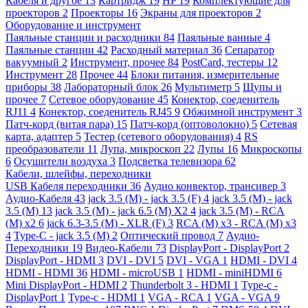
Кабеля и другое
13
Картридж
19
HP
19
Комплектующие для
проекторов
2
Проекторы
16
Экраны для проекторов
2
Оборудование и инструмент
Паяльные станции и расходники
84
Паяльные ванные
4
Паяльные станции
42
Расходный материал
36
Сепаратор
вакуумный
2
Инструмент, прочее
84
PostCard, тестеры
12
Инструмент
28
Прочее
44
Блоки питания, измерительные
приборы
38
Лабораторный блок
26
Мультиметр
5
Щупы и
прочее
7
Сетевое оборудование
45
Конектор, соеденитель
RJ11
4
Конектор, соеденитель RJ45
9
Обжимной инструмент
3
Патч-корд (витая пара)
15
Патч-корд (оптоволокно)
5
Сетевая
карта, адаптер
5
Тестер (сетевого оборудования)
4
RS
преобразователи
11
Лупа, микроскоп
22
Лупы
16
Микроскопы
6
Осушители воздуха
3
Подсветка телевизора
62
Кабели, шлейфы, переходники
USB Кабеля переходники
36
Аудио конвектор, трансивер
3
Аудио-Кабеля
43
jack 3.5 (M) - jack 3.5 (F)
4
jack 3.5 (M) - jack
3.5 (M)
13
jack 3.5 (M) - jack 6.5 (M) X2
4
jack 3.5 (M) - RCA
(M) x2
6
jack 6.3-3.5 (M) - XLR (F)
3
RCA (M) x3 - RCA (M) x3
4
Type-C - jack 3.5 (M)
2
Оптический провод
7
Аудио-
Переходники
19
Видео-Кабели
73
DisplayPort - DisplayPort
2
DisplayPort - HDMI
3
DVI - DVI
5
DVI - VGA
1
HDMI - DVI
4
HDMI - HDMI
36
HDMI - microUSB
1
HDMI - miniHDMI
6
Mini DisplayPort - HDMI
2
Thunderbolt 3 - HDMI
1
Type-c -
DisplayPort
1
Type-c - HDMI
1
VGA - RCA
1
VGA - VGA
9