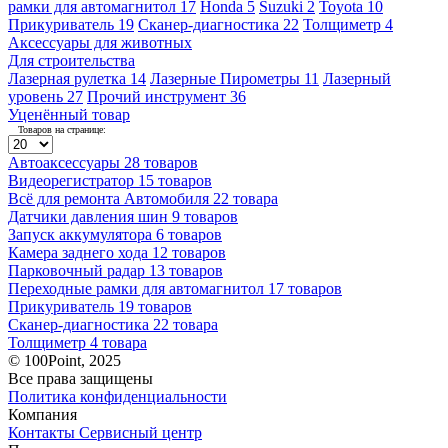
рамки для автомагнитол
17
Honda
5
Suzuki
2
Toyota
10
Прикуриватель
19
Сканер-диагностика
22
Толщиметр
4
Аксессуары для животных
Для строительства
Лазерная рулетка
14
Лазерные Пирометры
11
Лазерный
уровень
27
Прочий инструмент
36
Уценённый товар
Товаров на странице:
Автоаксессуары
28 товаров
Видеорегистратор
15 товаров
Всё для ремонта Автомобиля
22 товара
Датчики давления шин
9 товаров
Запуск аккумулятора
6 товаров
Камера заднего хода
12 товаров
Парковочный радар
13 товаров
Переходные рамки для автомагнитол
17 товаров
Прикуриватель
19 товаров
Сканер-диагностика
22 товара
Толщиметр
4 товара
© 100Point, 2025
Все права защищены
Политика конфиденциальности
Компания
Контакты
Сервисный центр