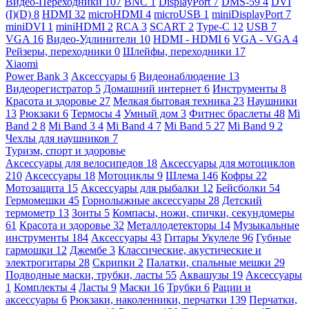
Видео-Переходники
107
BNC
1
DisplayPort
7
DMS-59
4
DVI
(I)(D)
8
HDMI
32
microHDMI
4
microUSB
1
miniDisplayPort
7
miniDVI
1
miniHDMI
2
RCA
3
SCART
2
Type-C
12
USB
7
VGA
16
Видео-Удлинители
10
HDMI - HDMI
6
VGA - VGA
4
Рейзеры, переходники
0
Шлейфы, переходники
17
Xiaomi
Power Bank
3
Аксессуары
6
Видеонаблюдение
13
Видеорегистратор
5
Домашний интернет
6
Инструменты
8
Красота и здоровье
27
Мелкая бытовая техника
23
Наушники
13
Рюкзаки
6
Термосы
4
Умный дом
3
Фитнес браслеты
48
Mi
Band 2
8
Mi Band 3
4
Mi Band 4
7
Mi Band 5
27
Mi Band 9
2
Чехлы для наушников
7
Туризм, спорт и здоровье
Аксессуары для велосипедов
18
Аксессуары для мотоциклов
210
Аксессуары
18
Мотоциклы
9
Шлема
146
Кофры
22
Мотозащита
15
Аксессуары для рыбалки
12
Бейсболки
54
Гермомешки
45
Горнолыжные аксессуары
28
Детский
термометр
13
Зонты
5
Компасы, ножи, спички, секундомеры
61
Красота и здоровье
32
Металлодетекторы
14
Музыкальные
инструменты
184
Аксессуары
43
Гитары Укулеле
96
Губные
гармошки
12
Джембе
3
Классические, акустические и
электрогитары
28
Скрипки
2
Палатки, спальные мешки
29
Подводные маски, трубки, ласты
55
Аквашузы
19
Аксессуары
1
Комплекты
4
Ласты
9
Маски
16
Трубки
6
Рации и
аксессуары
6
Рюкзаки, наколенники, перчатки
139
Перчатки,