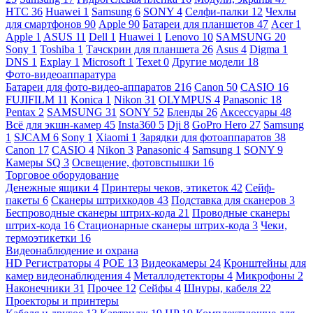
HTC
36
Huawei
1
Samsung
6
SONY
4
Селфи-палки
12
Чехлы
для смартфонов
90
Apple
90
Батареи для планшетов
47
Acer
1
Apple
1
ASUS
11
Dell
1
Huawei
1
Lenovo
10
SAMSUNG
20
Sony
1
Toshiba
1
Тачскрин для планшета
26
Asus
4
Digma
1
DNS
1
Explay
1
Microsoft
1
Texet
0
Другие модели
18
Фото-видеоаппаратура
Батареи для фото-видео-аппаратов
216
Canon
50
CASIO
16
FUJIFILM
11
Konica
1
Nikon
31
OLYMPUS
4
Panasonic
18
Pentax
2
SAMSUNG
31
SONY
52
Бленды
26
Аксессуары
48
Всё для экшн-камер
45
Insta360
5
Dji
8
GoPro Hero
27
Samsung
1
SJCAM
6
Sony
1
Xiaomi
1
Зарядки для фотоаппаратов
38
Canon
17
CASIO
4
Nikon
3
Panasonic
4
Samsung
1
SONY
9
Камеры SQ
3
Освещение, фотовспышки
16
Торговое оборудование
Денежные ящики
4
Принтеры чеков, этикеток
42
Сейф-
пакеты
6
Сканеры штрихкодов
43
Подставка для сканеров
3
Беспроводные сканеры штрих-кода
21
Проводные сканеры
штрих-кода
16
Стационарные сканеры штрих-кода
3
Чеки,
термоэтикетки
16
Видеонаблюдение и охрана
HD Регистраторы
4
POE
13
Видеокамеры
24
Кронштейны для
камер видеонаблюдения
4
Металлодетекторы
4
Микрофоны
2
Наконечники
31
Прочее
12
Сейфы
4
Шнуры, кабеля
22
Проекторы и принтеры