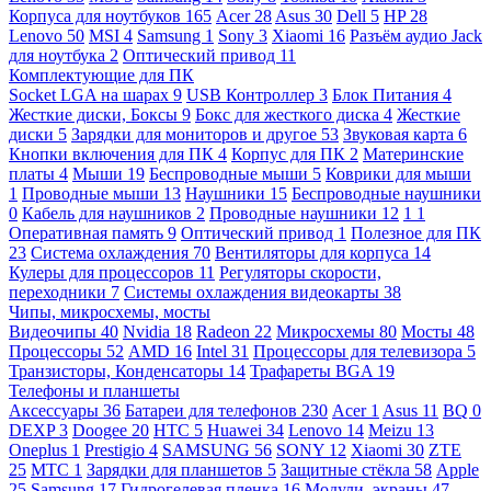
Корпуса для ноутбуков
165
Acer
28
Asus
30
Dell
5
HP
28
Lenovo
50
MSI
4
Samsung
1
Sony
3
Xiaomi
16
Разъём аудио Jack
для ноутбука
2
Оптический привод
11
Комплектующие для ПК
Socket LGA на шарах
9
USB Контроллер
3
Блок Питания
4
Жесткие диски, Боксы
9
Бокс для жесткого диска
4
Жесткие
диски
5
Зарядки для мониторов и другое
53
Звуковая карта
6
Кнопки включения для ПК
4
Корпус для ПК
2
Материнские
платы
4
Мыши
19
Беспроводные мыши
5
Коврики для мыши
1
Проводные мыши
13
Наушники
15
Беспроводные наушники
0
Кабель для наушников
2
Проводные наушники
12
1
1
Оперативная память
9
Оптический привод
1
Полезное для ПК
23
Система охлаждения
70
Вентиляторы для корпуса
14
Кулеры для процессоров
11
Регуляторы скорости,
переходники
7
Системы охлаждения видеокарты
38
Чипы, микросхемы, мосты
Видеочипы
40
Nvidia
18
Radeon
22
Микросхемы
80
Мосты
48
Процессоры
52
AMD
16
Intel
31
Процессоры для телевизора
5
Транзисторы, Конденсаторы
14
Трафареты BGA
19
Телефоны и планшеты
Аксессуары
36
Батареи для телефонов
230
Acer
1
Asus
11
BQ
0
DEXP
3
Doogee
20
HTC
5
Huawei
34
Lenovo
14
Meizu
13
Oneplus
1
Prestigio
4
SAMSUNG
56
SONY
12
Xiaomi
30
ZTE
25
МТС
1
Зарядки для планшетов
5
Защитные стёкла
58
Apple
25
Samsung
17
Гидрогелевая пленка
16
Модули, экраны
47