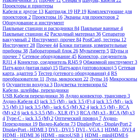
Наконечники
31
Прочее
12
Сейфы
4
Шнуры, кабеля
22
Проекторы и принтеры
Кабеля и другое
13
Картридж
19
HP
19
Комплектующие для
проекторов
2
Проекторы
16
Экраны для проекторов
2
Оборудование и инструмент
Паяльные станции и расходники
84
Паяльные ванные
4
Паяльные станции
42
Расходный материал
36
Сепаратор
вакуумный
2
Инструмент, прочее
84
PostCard, тестеры
12
Инструмент
28
Прочее
44
Блоки питания, измерительные
приборы
38
Лабораторный блок
26
Мультиметр
5
Щупы и
прочее
7
Сетевое оборудование
45
Конектор, соеденитель
RJ11
4
Конектор, соеденитель RJ45
9
Обжимной инструмент
3
Патч-корд (витая пара)
15
Патч-корд (оптоволокно)
5
Сетевая
карта, адаптер
5
Тестер (сетевого оборудования)
4
RS
преобразователи
11
Лупа, микроскоп
22
Лупы
16
Микроскопы
6
Осушители воздуха
3
Подсветка телевизора
62
Кабели, шлейфы, переходники
USB Кабеля переходники
36
Аудио конвектор, трансивер
3
Аудио-Кабеля
43
jack 3.5 (M) - jack 3.5 (F)
4
jack 3.5 (M) - jack
3.5 (M)
13
jack 3.5 (M) - jack 6.5 (M) X2
4
jack 3.5 (M) - RCA
(M) x2
6
jack 6.3-3.5 (M) - XLR (F)
3
RCA (M) x3 - RCA (M) x3
4
Type-C - jack 3.5 (M)
2
Оптический провод
7
Аудио-
Переходники
19
Видео-Кабели
73
DisplayPort - DisplayPort
2
DisplayPort - HDMI
3
DVI - DVI
5
DVI - VGA
1
HDMI - DVI
4
HDMI - HDMI
36
HDMI - microUSB
1
HDMI - miniHDMI
6