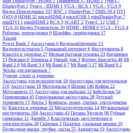
Mini DisplayPort - HDMI
2
Thunderbolt 3 - HDMI
1
Type-c -
DisplayPort
1
Type-c - HDMI
1
VGA - RCA
1
VGA - VGA
9
Видео-Переходники
107
BNC
1
DisplayPort
7
DMS-59
4
DVI
(I)(D)
8
HDMI
32
microHDMI
4
microUSB
1
miniDisplayPort
7
miniDVI
1
miniHDMI
2
RCA
3
SCART
2
Type-C
12
USB
7
VGA
16
Видео-Удлинители
10
HDMI - HDMI
6
VGA - VGA
4
Рейзеры, переходники
0
Шлейфы, переходники
17
Xiaomi
Power Bank
3
Аксессуары
6
Видеонаблюдение
13
Видеорегистратор
5
Домашний интернет
6
Инструменты
8
Красота и здоровье
27
Мелкая бытовая техника
23
Наушники
13
Рюкзаки
6
Термосы
4
Умный дом
3
Фитнес браслеты
48
Mi
Band 2
8
Mi Band 3
4
Mi Band 4
7
Mi Band 5
27
Mi Band 9
2
Чехлы для наушников
7
Туризм, спорт и здоровье
Аксессуары для велосипедов
18
Аксессуары для мотоциклов
210
Аксессуары
18
Мотоциклы
9
Шлема
146
Кофры
22
Мотозащита
15
Аксессуары для рыбалки
12
Бейсболки
54
Гермомешки
45
Горнолыжные аксессуары
28
Детский
термометр
13
Зонты
5
Компасы, ножи, спички, секундомеры
61
Красота и здоровье
32
Металлодетекторы
14
Музыкальные
инструменты
184
Аксессуары
43
Гитары Укулеле
96
Губные
гармошки
12
Джембе
3
Классические, акустические и
электрогитары
28
Скрипки
2
Палатки, спальные мешки
29
Подводные маски, трубки, ласты
55
Аквашузы
19
Аксессуары