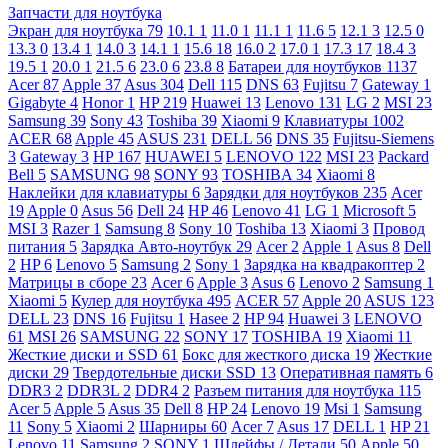
Запчасти для ноутбука
Экран для ноутбука
79
10.1
1
11.0
1
11.1
1
11.6
5
12.1
3
12.5
0
13.3
0
13.4
1
14.0
3
14.1
1
15.6
18
16.0
2
17.0
1
17.3
17
18.4
3
19.5
1
20.0
1
21.5
6
23.0
6
23.8
8
Батареи для ноутбуков
1137
Acer
87
Apple
37
Asus
304
Dell
115
DNS
63
Fujitsu
7
Gateway
1
Gigabyte
4
Honor
1
HP
219
Huawei
13
Lenovo
131
LG
2
MSI
23
Samsung
39
Sony
43
Toshiba
39
Xiaomi
9
Клавиатуры
1002
ACER
68
Apple
45
ASUS
231
DELL
56
DNS
35
Fujitsu-Siemens
3
Gateway
3
HP
167
HUAWEI
5
LENOVO
122
MSI
23
Packard
Bell
5
SAMSUNG
98
SONY
93
TOSHIBA
34
Xiaomi
8
Наклейки для клавиатуры
6
Зарядки для ноутбуков
235
Acer
19
Apple
0
Asus
56
Dell
24
HP
46
Lenovo
41
LG
1
Microsoft
5
MSI
3
Razer
1
Samsung
8
Sony
10
Toshiba
13
Xiaomi
3
Провод
питания
5
Зарядка Авто-ноутбук
29
Acer
2
Apple
1
Asus
8
Dell
2
HP
6
Lenovo
5
Samsung
2
Sony
1
Зарядка на квадракоптер
2
Матрицы в сборе
23
Acer
6
Apple
3
Asus
6
Lenovo
2
Samsung
1
Xiaomi
5
Кулер для ноутбука
495
ACER
57
Apple
20
ASUS
123
DELL
23
DNS
16
Fujitsu
1
Hasee
2
HP
94
Huawei
3
LENOVO
61
MSI
26
SAMSUNG
22
SONY
17
TOSHIBA
19
Xiaomi
11
Жесткие диски и SSD
61
Бокс для жесткого диска
19
Жесткие
диски
29
Твердотельные диски SSD
13
Оперативная память
6
DDR3
2
DDR3L
2
DDR4
2
Разъем питания для ноутбука
115
Acer
5
Apple
5
Asus
35
Dell
8
HP
24
Lenovo
19
Msi
1
Samsung
11
Sony
5
Xiaomi
2
Шарниры
60
Acer
7
Asus
17
DELL
1
HP
21
Lenovo
11
Samsung
2
SONY
1
Шлейфы / Детали
50
Apple
50