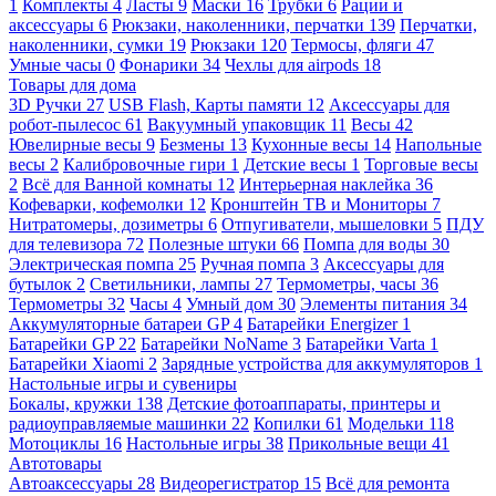
1
Комплекты
4
Ласты
9
Маски
16
Трубки
6
Рации и
аксессуары
6
Рюкзаки, наколенники, перчатки
139
Перчатки,
наколенники, сумки
19
Рюкзаки
120
Термосы, фляги
47
Умные часы
0
Фонарики
34
Чехлы для airpods
18
Товары для дома
3D Ручки
27
USB Flash, Карты памяти
12
Аксессуары для
робот-пылесос
61
Вакуумный упаковщик
11
Весы
42
Ювелирные весы
9
Безмены
13
Кухонные весы
14
Напольные
весы
2
Калибровочные гири
1
Детские весы
1
Торговые весы
2
Всё для Ванной комнаты
12
Интерьерная наклейка
36
Кофеварки, кофемолки
12
Кронштейн ТВ и Мониторы
7
Нитратомеры, дозиметры
6
Отпугиватели, мышеловки
5
ПДУ
для телевизора
72
Полезные штуки
66
Помпа для воды
30
Электрическая помпа
25
Ручная помпа
3
Аксессуары для
бутылок
2
Светильники, лампы
27
Термометры, часы
36
Термометры
32
Часы
4
Умный дом
30
Элементы питания
34
Аккумуляторные батареи GP
4
Батарейки Energizer
1
Батарейки GP
22
Батарейки NoName
3
Батарейки Varta
1
Батарейки Xiaomi
2
Зарядные устройства для аккумуляторов
1
Настольные игры и сувениры
Бокалы, кружки
138
Детские фотоаппараты, принтеры и
радиоуправляемые машинки
22
Копилки
61
Модельки
118
Мотоциклы
16
Настольные игры
38
Прикольные вещи
41
Автотовары
Автоаксессуары
28
Видеорегистратор
15
Всё для ремонта