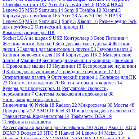
Шлейфы матриц
197
Acer
26
Asus
46
Dell
6
DNS
4
HP
40
Lenovo
35
MSI
5
Samsung
14
Sony
8
Toshiba
10
Xiaomi
3
Корпуса для ноутбуков
165
Acer
28
Asus
30
Dell
5
HP
28
Lenovo
50
MSI
4
Samsung
1
Sony
3
Xiaomi
16
Разъём аудио Jack
для ноутбука
2
Оптический привод
11
Комплектующие для ПК
Socket LGA на шарах
9
USB Контроллер
3
Блок Питания
4
Жесткие диски, Боксы
9
Бокс для жесткого диска
4
Жесткие
диски
5
Зарядки для мониторов и другое
53
Звуковая карта
6
Кнопки включения для ПК
4
Корпус для ПК
2
Материнские
платы
4
Мыши
19
Беспроводные мыши
5
Коврики для мыши
1
Проводные мыши
13
Наушники
15
Беспроводные наушники
0
Кабель для наушников
2
Проводные наушники
12
1
1
Оперативная память
9
Оптический привод
1
Полезное для ПК
23
Система охлаждения
70
Вентиляторы для корпуса
14
Кулеры для процессоров
11
Регуляторы скорости,
переходники
7
Системы охлаждения видеокарты
38
Чипы, микросхемы, мосты
Видеочипы
40
Nvidia
18
Radeon
22
Микросхемы
80
Мосты
48
Процессоры
52
AMD
16
Intel
31
Процессоры для телевизора
5
Транзисторы, Конденсаторы
14
Трафареты BGA
19
Телефоны и планшеты
Аксессуары
36
Батареи для телефонов
230
Acer
1
Asus
11
BQ
0
DEXP
3
Doogee
20
HTC
5
Huawei
34
Lenovo
14
Meizu
13
Oneplus
1
Prestigio
4
SAMSUNG
56
SONY
12
Xiaomi
30
ZTE