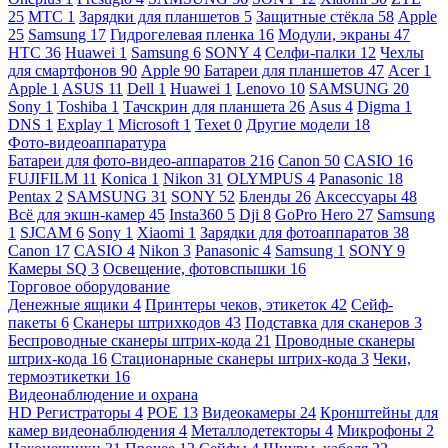
25
МТС
1
Зарядки для планшетов
5
Защитные стёкла
58
Apple
25
Samsung
17
Гидрогелевая пленка
16
Модули, экраны
47
HTC
36
Huawei
1
Samsung
6
SONY
4
Селфи-палки
12
Чехлы
для смартфонов
90
Apple
90
Батареи для планшетов
47
Acer
1
Apple
1
ASUS
11
Dell
1
Huawei
1
Lenovo
10
SAMSUNG
20
Sony
1
Toshiba
1
Тачскрин для планшета
26
Asus
4
Digma
1
DNS
1
Explay
1
Microsoft
1
Texet
0
Другие модели
18
Фото-видеоаппаратура
Батареи для фото-видео-аппаратов
216
Canon
50
CASIO
16
FUJIFILM
11
Konica
1
Nikon
31
OLYMPUS
4
Panasonic
18
Pentax
2
SAMSUNG
31
SONY
52
Бленды
26
Аксессуары
48
Всё для экшн-камер
45
Insta360
5
Dji
8
GoPro Hero
27
Samsung
1
SJCAM
6
Sony
1
Xiaomi
1
Зарядки для фотоаппаратов
38
Canon
17
CASIO
4
Nikon
3
Panasonic
4
Samsung
1
SONY
9
Камеры SQ
3
Освещение, фотовспышки
16
Торговое оборудование
Денежные ящики
4
Принтеры чеков, этикеток
42
Сейф-
пакеты
6
Сканеры штрихкодов
43
Подставка для сканеров
3
Беспроводные сканеры штрих-кода
21
Проводные сканеры
штрих-кода
16
Стационарные сканеры штрих-кода
3
Чеки,
термоэтикетки
16
Видеонаблюдение и охрана
HD Регистраторы
4
POE
13
Видеокамеры
24
Кронштейны для
камер видеонаблюдения
4
Металлодетекторы
4
Микрофоны
2