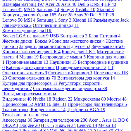
Шлейфы матриц
197
Acer
26
Asus
46
Dell
6
DNS
4
HP
40
Lenovo
35
MSI
5
Samsung
14
Sony
8
Toshiba
10
Xiaomi
3
Корпуса для ноутбуков
165
Acer
28
Asus
30
Dell
5
HP
28
Lenovo
50
MSI
4
Samsung
1
Sony
3
Xiaomi
16
Разъём аудио Jack
для ноутбука
2
Оптический привод
11
Комплектующие для ПК
Socket LGA на шарах
9
USB Контроллер
3
Блок Питания
4
Жесткие диски, Боксы
9
Бокс для жесткого диска
4
Жесткие
диски
5
Зарядки для мониторов и другое
53
Звуковая карта
6
Кнопки включения для ПК
4
Корпус для ПК
2
Материнские
платы
4
Мыши
19
Беспроводные мыши
5
Коврики для мыши
1
Проводные мыши
13
Наушники
15
Беспроводные наушники
0
Кабель для наушников
2
Проводные наушники
12
1
1
Оперативная память
9
Оптический привод
1
Полезное для ПК
23
Система охлаждения
70
Вентиляторы для корпуса
14
Кулеры для процессоров
11
Регуляторы скорости,
переходники
7
Системы охлаждения видеокарты
38
Чипы, микросхемы, мосты
Видеочипы
40
Nvidia
18
Radeon
22
Микросхемы
80
Мосты
48
Процессоры
52
AMD
16
Intel
31
Процессоры для телевизора
5
Транзисторы, Конденсаторы
14
Трафареты BGA
19
Телефоны и планшеты
Аксессуары
36
Батареи для телефонов
230
Acer
1
Asus
11
BQ
0
DEXP
3
Doogee
20
HTC
5
Huawei
34
Lenovo
14
Meizu
13
Oneplus
1
Prestigio
4
SAMSUNG
56
SONY
12
Xiaomi
30
ZTE