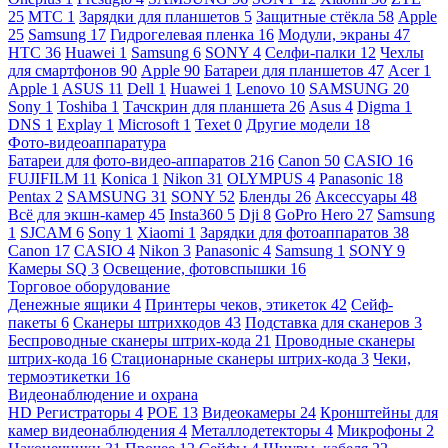
25
МТС
1
Зарядки для планшетов
5
Защитные стёкла
58
Apple
25
Samsung
17
Гидрогелевая пленка
16
Модули, экраны
47
HTC
36
Huawei
1
Samsung
6
SONY
4
Селфи-палки
12
Чехлы
для смартфонов
90
Apple
90
Батареи для планшетов
47
Acer
1
Apple
1
ASUS
11
Dell
1
Huawei
1
Lenovo
10
SAMSUNG
20
Sony
1
Toshiba
1
Тачскрин для планшета
26
Asus
4
Digma
1
DNS
1
Explay
1
Microsoft
1
Texet
0
Другие модели
18
Фото-видеоаппаратура
Батареи для фото-видео-аппаратов
216
Canon
50
CASIO
16
FUJIFILM
11
Konica
1
Nikon
31
OLYMPUS
4
Panasonic
18
Pentax
2
SAMSUNG
31
SONY
52
Бленды
26
Аксессуары
48
Всё для экшн-камер
45
Insta360
5
Dji
8
GoPro Hero
27
Samsung
1
SJCAM
6
Sony
1
Xiaomi
1
Зарядки для фотоаппаратов
38
Canon
17
CASIO
4
Nikon
3
Panasonic
4
Samsung
1
SONY
9
Камеры SQ
3
Освещение, фотовспышки
16
Торговое оборудование
Денежные ящики
4
Принтеры чеков, этикеток
42
Сейф-
пакеты
6
Сканеры штрихкодов
43
Подставка для сканеров
3
Беспроводные сканеры штрих-кода
21
Проводные сканеры
штрих-кода
16
Стационарные сканеры штрих-кода
3
Чеки,
термоэтикетки
16
Видеонаблюдение и охрана
HD Регистраторы
4
POE
13
Видеокамеры
24
Кронштейны для
камер видеонаблюдения
4
Металлодетекторы
4
Микрофоны
2