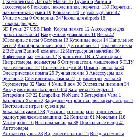
1
Комплекты
4
Ласты
9
Маски
16
Трубки
6
Рации и
аксессуары
6
Рюкзаки, наколенники, перчатки
139
Перчатки,
наколенники, сумки
19
Рюкзаки
120
Термосы, фляги
47
Умные часы
0
Фонарики
34
Чехлы для airpods
18
Товары для дома
3D Ручки
27
USB Flash, Карты памяти
12
Аксессуары для
робот-пылесос
61
Вакуумный упаковщик
11
Весы
42
Ювелирные весы
9
Безмены
13
Кухонные весы
14
Напольные
весы
2
Калибровочные гири
1
Детские весы
1
Торговые весы
2
Всё для Ванной комнаты
12
Интерьерная наклейка
36
Кофеварки, кофемолки
12
Кронштейн ТВ и Мониторы
7
Нитратомеры, дозиметры
6
Отпугиватели, мышеловки
5
ПДУ
для телевизора
72
Полезные штуки
66
Помпа для воды
30
Электрическая помпа
25
Ручная помпа
3
Аксессуары для
бутылок
2
Светильники, лампы
27
Термометры, часы
36
Термометры
32
Часы
4
Умный дом
30
Элементы питания
34
Аккумуляторные батареи GP
4
Батарейки Energizer
1
Батарейки GP
22
Батарейки NoName
3
Батарейки Varta
1
Батарейки Xiaomi
2
Зарядные устройства для аккумуляторов
1
Настольные игры и сувениры
Бокалы, кружки
138
Детские фотоаппараты, принтеры и
радиоуправляемые машинки
22
Копилки
61
Модельки
118
Мотоциклы
16
Настольные игры
38
Прикольные вещи
41
Автотовары
Автоаксессуары
28
Видеорегистратор
15
Всё для ремонта