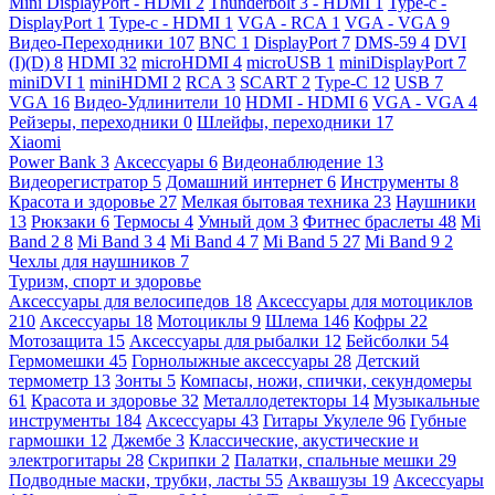
Mini DisplayPort - HDMI
2
Thunderbolt 3 - HDMI
1
Type-c -
DisplayPort
1
Type-c - HDMI
1
VGA - RCA
1
VGA - VGA
9
Видео-Переходники
107
BNC
1
DisplayPort
7
DMS-59
4
DVI
(I)(D)
8
HDMI
32
microHDMI
4
microUSB
1
miniDisplayPort
7
miniDVI
1
miniHDMI
2
RCA
3
SCART
2
Type-C
12
USB
7
VGA
16
Видео-Удлинители
10
HDMI - HDMI
6
VGA - VGA
4
Рейзеры, переходники
0
Шлейфы, переходники
17
Xiaomi
Power Bank
3
Аксессуары
6
Видеонаблюдение
13
Видеорегистратор
5
Домашний интернет
6
Инструменты
8
Красота и здоровье
27
Мелкая бытовая техника
23
Наушники
13
Рюкзаки
6
Термосы
4
Умный дом
3
Фитнес браслеты
48
Mi
Band 2
8
Mi Band 3
4
Mi Band 4
7
Mi Band 5
27
Mi Band 9
2
Чехлы для наушников
7
Туризм, спорт и здоровье
Аксессуары для велосипедов
18
Аксессуары для мотоциклов
210
Аксессуары
18
Мотоциклы
9
Шлема
146
Кофры
22
Мотозащита
15
Аксессуары для рыбалки
12
Бейсболки
54
Гермомешки
45
Горнолыжные аксессуары
28
Детский
термометр
13
Зонты
5
Компасы, ножи, спички, секундомеры
61
Красота и здоровье
32
Металлодетекторы
14
Музыкальные
инструменты
184
Аксессуары
43
Гитары Укулеле
96
Губные
гармошки
12
Джембе
3
Классические, акустические и
электрогитары
28
Скрипки
2
Палатки, спальные мешки
29
Подводные маски, трубки, ласты
55
Аквашузы
19
Аксессуары