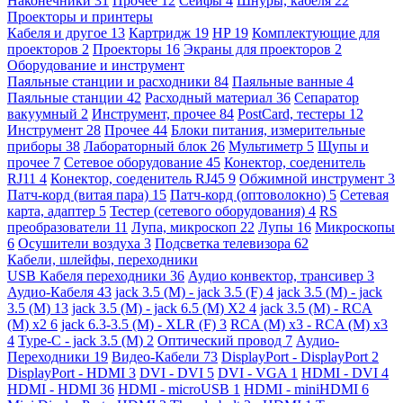
Наконечники
31
Прочее
12
Сейфы
4
Шнуры, кабеля
22
Проекторы и принтеры
Кабеля и другое
13
Картридж
19
HP
19
Комплектующие для
проекторов
2
Проекторы
16
Экраны для проекторов
2
Оборудование и инструмент
Паяльные станции и расходники
84
Паяльные ванные
4
Паяльные станции
42
Расходный материал
36
Сепаратор
вакуумный
2
Инструмент, прочее
84
PostCard, тестеры
12
Инструмент
28
Прочее
44
Блоки питания, измерительные
приборы
38
Лабораторный блок
26
Мультиметр
5
Щупы и
прочее
7
Сетевое оборудование
45
Конектор, соеденитель
RJ11
4
Конектор, соеденитель RJ45
9
Обжимной инструмент
3
Патч-корд (витая пара)
15
Патч-корд (оптоволокно)
5
Сетевая
карта, адаптер
5
Тестер (сетевого оборудования)
4
RS
преобразователи
11
Лупа, микроскоп
22
Лупы
16
Микроскопы
6
Осушители воздуха
3
Подсветка телевизора
62
Кабели, шлейфы, переходники
USB Кабеля переходники
36
Аудио конвектор, трансивер
3
Аудио-Кабеля
43
jack 3.5 (M) - jack 3.5 (F)
4
jack 3.5 (M) - jack
3.5 (M)
13
jack 3.5 (M) - jack 6.5 (M) X2
4
jack 3.5 (M) - RCA
(M) x2
6
jack 6.3-3.5 (M) - XLR (F)
3
RCA (M) x3 - RCA (M) x3
4
Type-C - jack 3.5 (M)
2
Оптический провод
7
Аудио-
Переходники
19
Видео-Кабели
73
DisplayPort - DisplayPort
2
DisplayPort - HDMI
3
DVI - DVI
5
DVI - VGA
1
HDMI - DVI
4
HDMI - HDMI
36
HDMI - microUSB
1
HDMI - miniHDMI
6