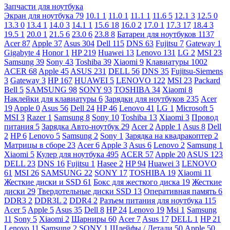
Запчасти для ноутбука
Экран для ноутбука
79
10.1
1
11.0
1
11.1
1
11.6
5
12.1
3
12.5
0
13.3
0
13.4
1
14.0
3
14.1
1
15.6
18
16.0
2
17.0
1
17.3
17
18.4
3
19.5
1
20.0
1
21.5
6
23.0
6
23.8
8
Батареи для ноутбуков
1137
Acer
87
Apple
37
Asus
304
Dell
115
DNS
63
Fujitsu
7
Gateway
1
Gigabyte
4
Honor
1
HP
219
Huawei
13
Lenovo
131
LG
2
MSI
23
Samsung
39
Sony
43
Toshiba
39
Xiaomi
9
Клавиатуры
1002
ACER
68
Apple
45
ASUS
231
DELL
56
DNS
35
Fujitsu-Siemens
3
Gateway
3
HP
167
HUAWEI
5
LENOVO
122
MSI
23
Packard
Bell
5
SAMSUNG
98
SONY
93
TOSHIBA
34
Xiaomi
8
Наклейки для клавиатуры
6
Зарядки для ноутбуков
235
Acer
19
Apple
0
Asus
56
Dell
24
HP
46
Lenovo
41
LG
1
Microsoft
5
MSI
3
Razer
1
Samsung
8
Sony
10
Toshiba
13
Xiaomi
3
Провод
питания
5
Зарядка Авто-ноутбук
29
Acer
2
Apple
1
Asus
8
Dell
2
HP
6
Lenovo
5
Samsung
2
Sony
1
Зарядка на квадракоптер
2
Матрицы в сборе
23
Acer
6
Apple
3
Asus
6
Lenovo
2
Samsung
1
Xiaomi
5
Кулер для ноутбука
495
ACER
57
Apple
20
ASUS
123
DELL
23
DNS
16
Fujitsu
1
Hasee
2
HP
94
Huawei
3
LENOVO
61
MSI
26
SAMSUNG
22
SONY
17
TOSHIBA
19
Xiaomi
11
Жесткие диски и SSD
61
Бокс для жесткого диска
19
Жесткие
диски
29
Твердотельные диски SSD
13
Оперативная память
6
DDR3
2
DDR3L
2
DDR4
2
Разъем питания для ноутбука
115
Acer
5
Apple
5
Asus
35
Dell
8
HP
24
Lenovo
19
Msi
1
Samsung
11
Sony
5
Xiaomi
2
Шарниры
60
Acer
7
Asus
17
DELL
1
HP
21
Lenovo
11
Samsung
2
SONY
1
Шлейфы / Детали
50
Apple
50