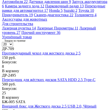
Автомобиля
22
Датчики давления шин
9
Запуск аккумулятора
6
Камера заднего хода
12
Парковочный радар
13
Переходные
рамки для автомагнитол
17
Honda
5
Suzuki
2
Toyota
10
Прикуриватель
19
Сканер-диагностика
22
Толщиметр
4
Аксессуары для животных
Для строительства
Лазерная рулетка
14
Лазерные Пирометры
11
Лазерный
уровень
27
Прочий инструмент
36
Уценённый товар
Товаров на странице:
ДР-709
Противоударный чехол для жесткого диска 2,5
150 руб.
Бонусов:
8
В корзину
ДР-2495
Переходник для жёстких дисков SATA HDD 2.5 Type-C
500 руб.
Бонусов:
25
В корзину
БЖ-005 SATA
Внешний бокс для Жесткого диска 2.5 USB 2.0, Чёрный