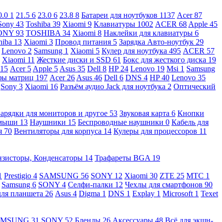
0.0
1
21.5
6
23.0
6
23.8
8
Батареи для ноутбуков
1137
Acer
87
Sony
43
Toshiba
39
Xiaomi
9
Клавиатуры
1002
ACER
68
Apple
45
ONY
93
TOSHIBA
34
Xiaomi
8
Наклейки для клавиатуры
6
hiba
13
Xiaomi
3
Провод питания
5
Зарядка Авто-ноутбук
29
Lenovo
2
Samsung
1
Xiaomi
5
Кулер для ноутбука
495
ACER
57
Xiaomi
11
Жесткие диски и SSD
61
Бокс для жесткого диска
19
115
Acer
5
Apple
5
Asus
35
Dell
8
HP
24
Lenovo
19
Msi
1
Samsung
ы матриц
197
Acer
26
Asus
46
Dell
6
DNS
4
HP
40
Lenovo
35
Sony
3
Xiaomi
16
Разъём аудио Jack для ноутбука
2
Оптический
Зарядки для мониторов и другое
53
Звуковая карта
6
Кнопки
 мыши
13
Наушники
15
Беспроводные наушники
0
Кабель для
я
70
Вентиляторы для корпуса
14
Кулеры для процессоров
11
нзисторы, Конденсаторы
14
Трафареты BGA
19
1
Prestigio
4
SAMSUNG
56
SONY
12
Xiaomi
30
ZTE
25
МТС
1
Samsung
6
SONY
4
Селфи-палки
12
Чехлы для смартфонов
90
для планшета
26
Asus
4
Digma
1
DNS
1
Explay
1
Microsoft
1
Texet
AMSUNG
31
SONY
52
Бленды
26
Аксессуары
48
Всё для экшн-