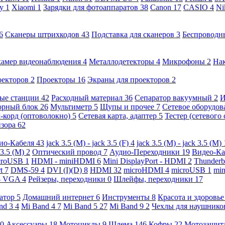
ny
1
Xiaomi
1
Зарядки для фотоаппаратов
38
Canon
17
CASIO
4
Ni
6
Сканеры штрихкодов
43
Подставка для сканеров
3
Беспроводн
камер видеонаблюдения
4
Металлодетекторы
4
Микрофоны
2
На
оекторов
2
Проекторы
16
Экраны для проекторов
2
ые станции
42
Расходный материал
36
Сепаратор вакуумный
2
И
орный блок
26
Мультиметр
5
Щупы и прочее
7
Сетевое оборудо
-корд (оптоволокно)
5
Сетевая карта, адаптер
5
Тестер (сетевого
изора
62
ио-Кабеля
43
jack 3.5 (M) - jack 3.5 (F)
4
jack 3.5 (M) - jack 3.5 (M)
 3.5 (M)
2
Оптический провод
7
Аудио-Переходники
19
Видео-К
croUSB
1
HDMI - miniHDMI
6
Mini DisplayPort - HDMI
2
Thunderb
rt
7
DMS-59
4
DVI (I)(D)
8
HDMI
32
microHDMI
4
microUSB
1
min
- VGA
4
Рейзеры, переходники
0
Шлейфы, переходники
17
ратор
5
Домашний интернет
6
Инструменты
8
Красота и здоровь
nd 3
4
Mi Band 4
7
Mi Band 5
27
Mi Band 9
2
Чехлы для наушник
0
Аксессуары
18
Мотоциклы
9
Шлема
146
Кофры
22
Мотозащит