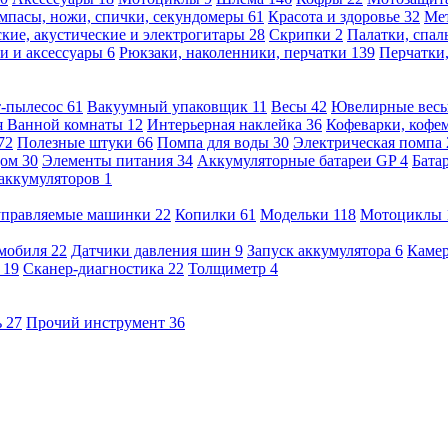
мпасы, ножи, спички, секундомеры
61
Красота и здоровье
32
Ме
кие, акустические и электрогитары
28
Скрипки
2
Палатки, спа
и и аксессуары
6
Рюкзаки, наколенники, перчатки
139
Перчатки
т-пылесос
61
Вакуумный упаковщик
11
Весы
42
Ювелирные вес
я Ванной комнаты
12
Интерьерная наклейка
36
Кофеварки, кофе
72
Полезные штуки
66
Помпа для воды
30
Электрическая помпа
дом
30
Элементы питания
34
Аккумуляторные батареи GP
4
Бата
 аккумуляторов
1
оуправляемые машинки
22
Копилки
61
Модельки
118
Мотоциклы
омобиля
22
Датчики давления шин
9
Запуск аккумулятора
6
Камер
ь
19
Сканер-диагностика
22
Толщиметр
4
ь
27
Прочий инструмент
36