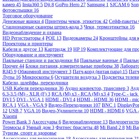
камер
45
Insta360
5
Dji
8
GoPro Hero
27
Samsung
1
SJCAM
6
So
фотовспышки
16
Торговое оборудование
Денежные ящики
4
Принтеры чеков, этикеток
42
Сейф-пакеты
Стационарные сканеры штрих-кода
3
Чеки, термоэтикетки
16
Видеонаблюдение и охрана
HD Регистраторы
4
POE
13
Видеокамеры
24
Кронштейны для 
Проекторы и принтеры
Кабеля и другое
13
Картридж
19
HP
19
Комплектующие для пр
Оборудование и инструмент
Паяльные станции и расходники
84
Паяльные ванные
4
Паяльн
Прочее
44
Блоки питания, измерительные приборы
38
Лаборат
RJ45
9
Обжимной инструмент
3
Патч-корд (витая пара)
15
Патч
Лупы
16
Микроскопы
6
Осушители воздуха
3
Подсветка телев
Кабели, шлейфы, переходники
USB Кабеля переходники
36
Аудио конвектор, трансивер
3
Ауд
6.3-3.5 (M) - XLR (F)
3
RCA (M) x3 - RCA (M) x3
4
Type-C - jack
DVI
5
DVI - VGA
1
HDMI - DVI
4
HDMI - HDMI
36
HDMI - mi
RCA
1
VGA - VGA
9
Видео-Переходники
107
BNC
1
DisplayPo
12
USB
7
VGA
16
Видео-Удлинители
10
HDMI - HDMI
6
VGA 
Xiaomi
Power Bank
3
Аксессуары
6
Видеонаблюдение
13
Видеорегист
Термосы
4
Умный дом
3
Фитнес браслеты
48
Mi Band 2
8
Mi Ba
Туризм, спорт и здоровье
Аксессуары для велосипедов
18
Аксессуары для мотоциклов
21