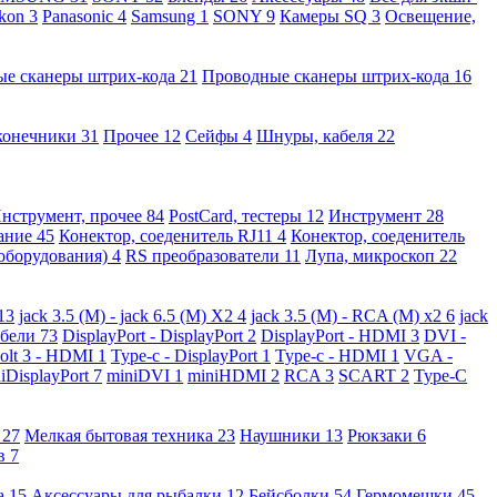
kon
3
Panasonic
4
Samsung
1
SONY
9
Камеры SQ
3
Освещение,
ые сканеры штрих-кода
21
Проводные сканеры штрих-кода
16
конечники
31
Прочее
12
Сейфы
4
Шнуры, кабеля
22
нструмент, прочее
84
PostCard, тестеры
12
Инструмент
28
вание
45
Конектор, соеденитель RJ11
4
Конектор, соеденитель
 оборудования)
4
RS преобразователи
11
Лупа, микроскоп
22
13
jack 3.5 (M) - jack 6.5 (M) X2
4
jack 3.5 (M) - RCA (M) x2
6
jack
абели
73
DisplayPort - DisplayPort
2
DisplayPort - HDMI
3
DVI -
olt 3 - HDMI
1
Type-c - DisplayPort
1
Type-c - HDMI
1
VGA -
iDisplayPort
7
miniDVI
1
miniHDMI
2
RCA
3
SCART
2
Type-C
е
27
Мелкая бытовая техника
23
Наушники
13
Рюкзаки
6
ов
7
а
15
Аксессуары для рыбалки
12
Бейсболки
54
Гермомешки
45