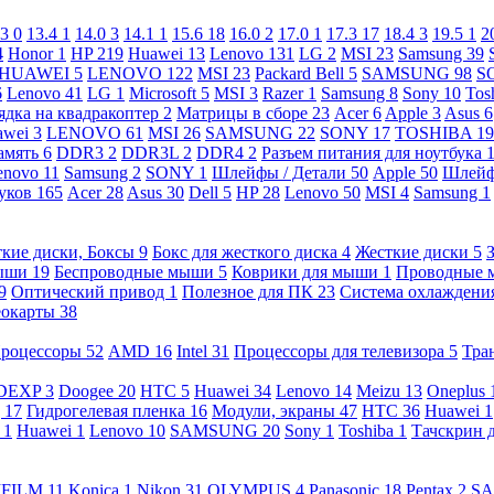
.3
0
13.4
1
14.0
3
14.1
1
15.6
18
16.0
2
17.0
1
17.3
17
18.4
3
19.5
1
2
4
Honor
1
HP
219
Huawei
13
Lenovo
131
LG
2
MSI
23
Samsung
39
HUAWEI
5
LENOVO
122
MSI
23
Packard Bell
5
SAMSUNG
98
S
6
Lenovo
41
LG
1
Microsoft
5
MSI
3
Razer
1
Samsung
8
Sony
10
Tos
ядка на квадракоптер
2
Матрицы в сборе
23
Acer
6
Apple
3
Asus
6
awei
3
LENOVO
61
MSI
26
SAMSUNG
22
SONY
17
TOSHIBA
19
амять
6
DDR3
2
DDR3L
2
DDR4
2
Разъем питания для ноутбука
enovo
11
Samsung
2
SONY
1
Шлейфы / Детали
50
Apple
50
Шлейф
буков
165
Acer
28
Asus
30
Dell
5
HP
28
Lenovo
50
MSI
4
Samsung
1
кие диски, Боксы
9
Бокс для жесткого диска
4
Жесткие диски
5
ыши
19
Беспроводные мыши
5
Коврики для мыши
1
Проводные
9
Оптический привод
1
Полезное для ПК
23
Система охлаждени
еокарты
38
роцессоры
52
AMD
16
Intel
31
Процессоры для телевизора
5
Тра
DEXP
3
Doogee
20
HTC
5
Huawei
34
Lenovo
14
Meizu
13
Oneplus
g
17
Гидрогелевая пленка
16
Модули, экраны
47
HTC
36
Huawei
1
l
1
Huawei
1
Lenovo
10
SAMSUNG
20
Sony
1
Toshiba
1
Тачскрин 
IFILM
11
Konica
1
Nikon
31
OLYMPUS
4
Panasonic
18
Pentax
2
S