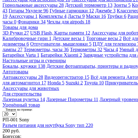
Горнолыжные аксессуары
28
Детский термометр
13
Зонты
5
Ко
43
Гитары Укулеле
96
Губные гармошки
12
Джембе
3
Классичес
19
Аксессуары
1
Комплекты
4
Ласты
9
Маски
16
Трубки
6
Раци
часы
0
Фонарики
34
Чехлы для airpods
18
Товары для дома
3D Ручки
27
USB Flash, Карты памяти
12
Аксессуары для робо
Калибровочные гири
1
Детские весы
1
Торговые весы
2
Всё дл
дозиметры
6
Отпугиватели, мышеловки
5
ПДУ для телевизора
лампы
27
Термометры, часы
36
Термометры
32
Часы
4
Умный 
Батарейки Varta
1
Батарейки Xiaomi
2
Зарядные устройства для
Настольные игры и сувениры
Бокалы, кружки
138
Детские фотоаппараты, принтеры и ради
Автотовары
Автоаксессуары
28
Видеорегистратор
15
Всё для ремонта Авт
для автомагнитол
17
Honda
5
Suzuki
2
Toyota
10
Прикуривател
Аксессуары для животных
Для строительства
Лазерная рулетка
14
Лазерные Пирометры
11
Лазерный уровен
Уценённый товар
Товаров на странице:
РП-001 Sony
Разъем питания для ноутбука Sony тип 220
200 руб.
Бонусов: