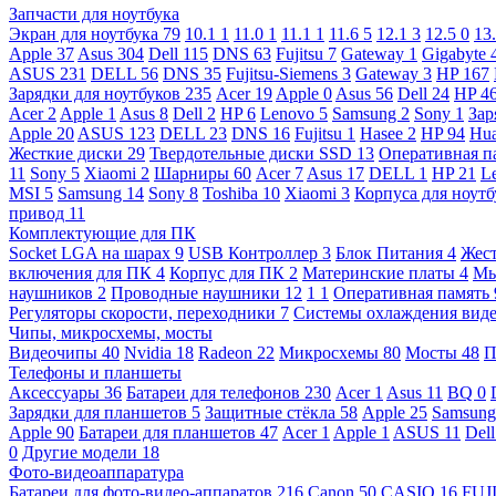
Запчасти для ноутбука
Экран для ноутбука
79
10.1
1
11.0
1
11.1
1
11.6
5
12.1
3
12.5
0
13
Apple
37
Asus
304
Dell
115
DNS
63
Fujitsu
7
Gateway
1
Gigabyte
ASUS
231
DELL
56
DNS
35
Fujitsu-Siemens
3
Gateway
3
HP
167
Зарядки для ноутбуков
235
Acer
19
Apple
0
Asus
56
Dell
24
HP
4
Acer
2
Apple
1
Asus
8
Dell
2
HP
6
Lenovo
5
Samsung
2
Sony
1
Зар
Apple
20
ASUS
123
DELL
23
DNS
16
Fujitsu
1
Hasee
2
HP
94
Hu
Жесткие диски
29
Твердотельные диски SSD
13
Оперативная п
11
Sony
5
Xiaomi
2
Шарниры
60
Acer
7
Asus
17
DELL
1
HP
21
L
MSI
5
Samsung
14
Sony
8
Toshiba
10
Xiaomi
3
Корпуса для ноут
привод
11
Комплектующие для ПК
Socket LGA на шарах
9
USB Контроллер
3
Блок Питания
4
Жест
включения для ПК
4
Корпус для ПК
2
Материнские платы
4
М
наушников
2
Проводные наушники
12
1
1
Оперативная память
Регуляторы скорости, переходники
7
Системы охлаждения вид
Чипы, микросхемы, мосты
Видеочипы
40
Nvidia
18
Radeon
22
Микросхемы
80
Мосты
48
П
Телефоны и планшеты
Аксессуары
36
Батареи для телефонов
230
Acer
1
Asus
11
BQ
0
Зарядки для планшетов
5
Защитные стёкла
58
Apple
25
Samsun
Apple
90
Батареи для планшетов
47
Acer
1
Apple
1
ASUS
11
Del
0
Другие модели
18
Фото-видеоаппаратура
Батареи для фото-видео-аппаратов
216
Canon
50
CASIO
16
FUJ