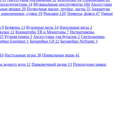
таллодетекторы
14
Музыкальные инструменты
184
Аксессуары
льные мешки
29
Подводные маски, трубки, ласты
55
Аквашузы
, наколенники, сумки
19
Рюкзаки
120
Термосы, фляги
47
Умные
ы
9
Безмены
13
Кухонные весы
14
Напольные весы
2
молки
12
Кронштейн ТВ и Мониторы
7
Нитратомеры,
25
Ручная помпа
3
Аксессуары для бутылок
2
Светильники,
рейки Energizer
1
Батарейки GP
22
Батарейки NoName
3
16
Настольные игры
38
Прикольные вещи
41
а заднего хода
12
Парковочный радар
13
Переходные рамки