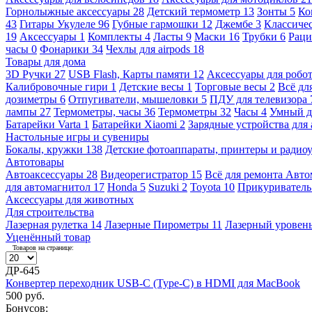
Горнолыжные аксессуары
28
Детский термометр
13
Зонты
5
Ко
43
Гитары Укулеле
96
Губные гармошки
12
Джембе
3
Классичес
19
Аксессуары
1
Комплекты
4
Ласты
9
Маски
16
Трубки
6
Раци
часы
0
Фонарики
34
Чехлы для airpods
18
Товары для дома
3D Ручки
27
USB Flash, Карты памяти
12
Аксессуары для робо
Калибровочные гири
1
Детские весы
1
Торговые весы
2
Всё дл
дозиметры
6
Отпугиватели, мышеловки
5
ПДУ для телевизора
лампы
27
Термометры, часы
36
Термометры
32
Часы
4
Умный 
Батарейки Varta
1
Батарейки Xiaomi
2
Зарядные устройства для
Настольные игры и сувениры
Бокалы, кружки
138
Детские фотоаппараты, принтеры и ради
Автотовары
Автоаксессуары
28
Видеорегистратор
15
Всё для ремонта Авт
для автомагнитол
17
Honda
5
Suzuki
2
Toyota
10
Прикуривател
Аксессуары для животных
Для строительства
Лазерная рулетка
14
Лазерные Пирометры
11
Лазерный уровен
Уценённый товар
Товаров на странице:
ДР-645
Конвертер переходник USB-C (Type-C) в HDMI для MacBook
500 руб.
Бонусов: