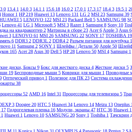
.3
0
13.4
1
14.0
3
14.1
1
15.6
18
16.0
2
17.0
1
17.3
17
18.4
3
19.5
1
2
4
Honor
1
HP
219
Huawei
13
Lenovo
131
LG
2
MSI
23
Samsung
39
HUAWEI
5
LENOVO
122
MSI
23
Packard Bell
5
SAMSUNG
98
S
6
Lenovo
41
LG
1
Microsoft
5
MSI
3
Razer
1
Samsung
8
Sony
10
Tos
ядка на квадракоптер
2
Матрицы в сборе
23
Acer
6
Apple
3
Asus
6
awei
3
LENOVO
61
MSI
26
SAMSUNG
22
SONY
17
TOSHIBA
19
амять
6
DDR3
2
DDR3L
2
DDR4
2
Разъем питания для ноутбука
enovo
11
Samsung
2
SONY
1
Шлейфы / Детали
50
Apple
50
Шлейф
буков
165
Acer
28
Asus
30
Dell
5
HP
28
Lenovo
50
MSI
4
Samsung
1
кие диски, Боксы
9
Бокс для жесткого диска
4
Жесткие диски
5
ыши
19
Беспроводные мыши
5
Коврики для мыши
1
Проводные
9
Оптический привод
1
Полезное для ПК
23
Система охлаждени
еокарты
38
роцессоры
52
AMD
16
Intel
31
Процессоры для телевизора
5
Тра
DEXP
3
Doogee
20
HTC
5
Huawei
34
Lenovo
14
Meizu
13
Oneplus
g
17
Гидрогелевая пленка
16
Модули, экраны
47
HTC
36
Huawei
1
l
1
Huawei
1
Lenovo
10
SAMSUNG
20
Sony
1
Toshiba
1
Тачскрин 
IFILM
11
Konica
1
Nikon
31
OLYMPUS
4
Panasonic
18
Pentax
2
S