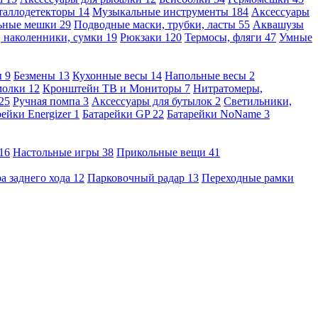
таллодетекторы
14
Музыкальные инструменты
184
Аксессуары
льные мешки
29
Подводные маски, трубки, ласты
55
Аквашузы
, наколенники, сумки
19
Рюкзаки
120
Термосы, фляги
47
Умные
ы
9
Безмены
13
Кухонные весы
14
Напольные весы
2
молки
12
Кронштейн ТВ и Мониторы
7
Нитратомеры,
25
Ручная помпа
3
Аксессуары для бутылок
2
Светильники,
рейки Energizer
1
Батарейки GP
22
Батарейки NoName
3
16
Настольные игры
38
Прикольные вещи
41
а заднего хода
12
Парковочный радар
13
Переходные рамки