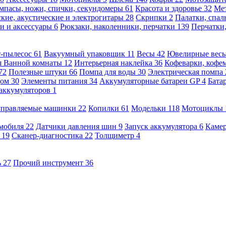
мпасы, ножи, спички, секундомеры
61
Красота и здоровье
32
Ме
кие, акустические и электрогитары
28
Скрипки
2
Палатки, спа
и и аксессуары
6
Рюкзаки, наколенники, перчатки
139
Перчатки
т-пылесос
61
Вакуумный упаковщик
11
Весы
42
Ювелирные вес
я Ванной комнаты
12
Интерьерная наклейка
36
Кофеварки, кофе
72
Полезные штуки
66
Помпа для воды
30
Электрическая помпа
дом
30
Элементы питания
34
Аккумуляторные батареи GP
4
Бата
 аккумуляторов
1
оуправляемые машинки
22
Копилки
61
Модельки
118
Мотоциклы
омобиля
22
Датчики давления шин
9
Запуск аккумулятора
6
Камер
ь
19
Сканер-диагностика
22
Толщиметр
4
ь
27
Прочий инструмент
36