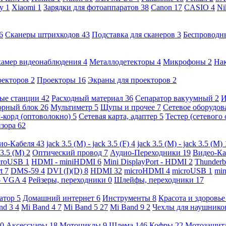
ny
1
Xiaomi
1
Зарядки для фотоаппаратов
38
Canon
17
CASIO
4
Ni
6
Сканеры штрихкодов
43
Подставка для сканеров
3
Беспроводн
камер видеонаблюдения
4
Металлодетекторы
4
Микрофоны
2
На
оекторов
2
Проекторы
16
Экраны для проекторов
2
ые станции
42
Расходный материал
36
Сепаратор вакуумный
2
И
орный блок
26
Мультиметр
5
Щупы и прочее
7
Сетевое оборудо
-корд (оптоволокно)
5
Сетевая карта, адаптер
5
Тестер (сетевого
изора
62
ио-Кабеля
43
jack 3.5 (M) - jack 3.5 (F)
4
jack 3.5 (M) - jack 3.5 (M)
 3.5 (M)
2
Оптический провод
7
Аудио-Переходники
19
Видео-К
croUSB
1
HDMI - miniHDMI
6
Mini DisplayPort - HDMI
2
Thunderb
rt
7
DMS-59
4
DVI (I)(D)
8
HDMI
32
microHDMI
4
microUSB
1
min
- VGA
4
Рейзеры, переходники
0
Шлейфы, переходники
17
ратор
5
Домашний интернет
6
Инструменты
8
Красота и здоровь
nd 3
4
Mi Band 4
7
Mi Band 5
27
Mi Band 9
2
Чехлы для наушник
0
Аксессуары
18
Мотоциклы
9
Шлема
146
Кофры
22
Мотозащит