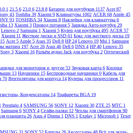
0.0
1
21.5
6
23.0
6
23.8
8
Батареи для ноутбуков
1137
Acer
87
Sony
43
Toshiba
39
Xiaomi
9
Клавиатуры
1002
ACER
68
Apple
45
ONY
93
TOSHIBA
34
Xiaomi
8
Наклейки для клавиатуры
6
hiba
13
Xiaomi
3
Провод питания
5
Зарядка Авто-ноутбук
29
Lenovo
2
Samsung
1
Xiaomi
5
Кулер для ноутбука
495
ACER
57
Xiaomi
11
Жесткие диски и SSD
61
Бокс для жесткого диска
19
115
Acer
5
Apple
5
Asus
35
Dell
8
HP
24
Lenovo
19
Msi
1
Samsung
ы матриц
197
Acer
26
Asus
46
Dell
6
DNS
4
HP
40
Lenovo
35
Sony
3
Xiaomi
16
Разъём аудио Jack для ноутбука
2
Оптический
Зарядки для мониторов и другое
53
Звуковая карта
6
Кнопки
 мыши
13
Наушники
15
Беспроводные наушники
0
Кабель для
я
70
Вентиляторы для корпуса
14
Кулеры для процессоров
11
нзисторы, Конденсаторы
14
Трафареты BGA
19
1
Prestigio
4
SAMSUNG
56
SONY
12
Xiaomi
30
ZTE
25
МТС
1
Samsung
6
SONY
4
Селфи-палки
12
Чехлы для смартфонов
90
для планшета
26
Asus
4
Digma
1
DNS
1
Explay
1
Microsoft
1
Texet
AMSUNG
31
SONY
52
Бленды
26
Аксессуары
48
Всё для экшн-