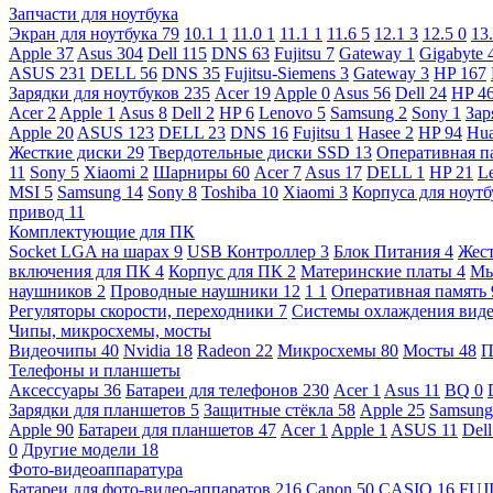
Запчасти для ноутбука
Экран для ноутбука
79
10.1
1
11.0
1
11.1
1
11.6
5
12.1
3
12.5
0
13
Apple
37
Asus
304
Dell
115
DNS
63
Fujitsu
7
Gateway
1
Gigabyte
ASUS
231
DELL
56
DNS
35
Fujitsu-Siemens
3
Gateway
3
HP
167
Зарядки для ноутбуков
235
Acer
19
Apple
0
Asus
56
Dell
24
HP
4
Acer
2
Apple
1
Asus
8
Dell
2
HP
6
Lenovo
5
Samsung
2
Sony
1
Зар
Apple
20
ASUS
123
DELL
23
DNS
16
Fujitsu
1
Hasee
2
HP
94
Hu
Жесткие диски
29
Твердотельные диски SSD
13
Оперативная п
11
Sony
5
Xiaomi
2
Шарниры
60
Acer
7
Asus
17
DELL
1
HP
21
L
MSI
5
Samsung
14
Sony
8
Toshiba
10
Xiaomi
3
Корпуса для ноут
привод
11
Комплектующие для ПК
Socket LGA на шарах
9
USB Контроллер
3
Блок Питания
4
Жест
включения для ПК
4
Корпус для ПК
2
Материнские платы
4
М
наушников
2
Проводные наушники
12
1
1
Оперативная память
Регуляторы скорости, переходники
7
Системы охлаждения вид
Чипы, микросхемы, мосты
Видеочипы
40
Nvidia
18
Radeon
22
Микросхемы
80
Мосты
48
П
Телефоны и планшеты
Аксессуары
36
Батареи для телефонов
230
Acer
1
Asus
11
BQ
0
Зарядки для планшетов
5
Защитные стёкла
58
Apple
25
Samsun
Apple
90
Батареи для планшетов
47
Acer
1
Apple
1
ASUS
11
Del
0
Другие модели
18
Фото-видеоаппаратура
Батареи для фото-видео-аппаратов
216
Canon
50
CASIO
16
FUJ