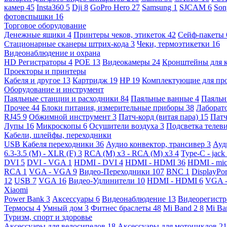
камер
45
Insta360
5
Dji
8
GoPro Hero
27
Samsung
1
SJCAM
6
So
фотовспышки
16
Торговое оборудование
Денежные ящики
4
Принтеры чеков, этикеток
42
Сейф-пакеты
Стационарные сканеры штрих-кода
3
Чеки, термоэтикетки
16
Видеонаблюдение и охрана
HD Регистраторы
4
POE
13
Видеокамеры
24
Кронштейны для 
Проекторы и принтеры
Кабеля и другое
13
Картридж
19
HP
19
Комплектующие для пр
Оборудование и инструмент
Паяльные станции и расходники
84
Паяльные ванные
4
Паяльн
Прочее
44
Блоки питания, измерительные приборы
38
Лаборат
RJ45
9
Обжимной инструмент
3
Патч-корд (витая пара)
15
Патч
Лупы
16
Микроскопы
6
Осушители воздуха
3
Подсветка телев
Кабели, шлейфы, переходники
USB Кабеля переходники
36
Аудио конвектор, трансивер
3
Ауд
6.3-3.5 (M) - XLR (F)
3
RCA (M) x3 - RCA (M) x3
4
Type-C - jack
DVI
5
DVI - VGA
1
HDMI - DVI
4
HDMI - HDMI
36
HDMI - mi
RCA
1
VGA - VGA
9
Видео-Переходники
107
BNC
1
DisplayPo
12
USB
7
VGA
16
Видео-Удлинители
10
HDMI - HDMI
6
VGA 
Xiaomi
Power Bank
3
Аксессуары
6
Видеонаблюдение
13
Видеорегист
Термосы
4
Умный дом
3
Фитнес браслеты
48
Mi Band 2
8
Mi Ba
Туризм, спорт и здоровье
Аксессуары для велосипедов
18
Аксессуары для мотоциклов
21