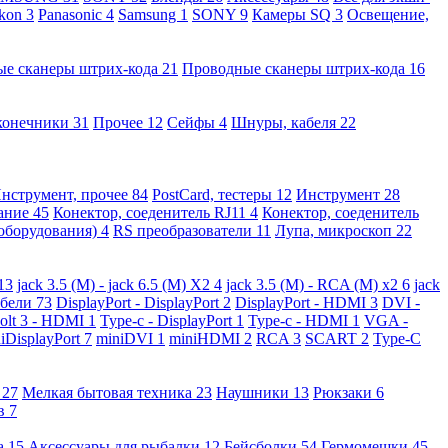
kon
3
Panasonic
4
Samsung
1
SONY
9
Камеры SQ
3
Освещение,
ые сканеры штрих-кода
21
Проводные сканеры штрих-кода
16
конечники
31
Прочее
12
Сейфы
4
Шнуры, кабеля
22
нструмент, прочее
84
PostCard, тестеры
12
Инструмент
28
вание
45
Конектор, соеденитель RJ11
4
Конектор, соеденитель
 оборудования)
4
RS преобразователи
11
Лупа, микроскоп
22
13
jack 3.5 (M) - jack 6.5 (M) X2
4
jack 3.5 (M) - RCA (M) x2
6
jack
абели
73
DisplayPort - DisplayPort
2
DisplayPort - HDMI
3
DVI -
olt 3 - HDMI
1
Type-c - DisplayPort
1
Type-c - HDMI
1
VGA -
iDisplayPort
7
miniDVI
1
miniHDMI
2
RCA
3
SCART
2
Type-C
е
27
Мелкая бытовая техника
23
Наушники
13
Рюкзаки
6
ов
7
а
15
Аксессуары для рыбалки
12
Бейсболки
54
Гермомешки
45