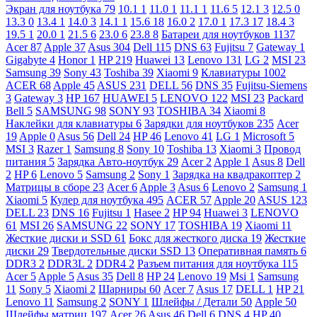
Экран для ноутбука
79
10.1
1
11.0
1
11.1
1
11.6
5
12.1
3
12.5
0
13.3
0
13.4
1
14.0
3
14.1
1
15.6
18
16.0
2
17.0
1
17.3
17
18.4
3
19.5
1
20.0
1
21.5
6
23.0
6
23.8
8
Батареи для ноутбуков
1137
Acer
87
Apple
37
Asus
304
Dell
115
DNS
63
Fujitsu
7
Gateway
1
Gigabyte
4
Honor
1
HP
219
Huawei
13
Lenovo
131
LG
2
MSI
23
Samsung
39
Sony
43
Toshiba
39
Xiaomi
9
Клавиатуры
1002
ACER
68
Apple
45
ASUS
231
DELL
56
DNS
35
Fujitsu-Siemens
3
Gateway
3
HP
167
HUAWEI
5
LENOVO
122
MSI
23
Packard
Bell
5
SAMSUNG
98
SONY
93
TOSHIBA
34
Xiaomi
8
Наклейки для клавиатуры
6
Зарядки для ноутбуков
235
Acer
19
Apple
0
Asus
56
Dell
24
HP
46
Lenovo
41
LG
1
Microsoft
5
MSI
3
Razer
1
Samsung
8
Sony
10
Toshiba
13
Xiaomi
3
Провод
питания
5
Зарядка Авто-ноутбук
29
Acer
2
Apple
1
Asus
8
Dell
2
HP
6
Lenovo
5
Samsung
2
Sony
1
Зарядка на квадракоптер
2
Матрицы в сборе
23
Acer
6
Apple
3
Asus
6
Lenovo
2
Samsung
1
Xiaomi
5
Кулер для ноутбука
495
ACER
57
Apple
20
ASUS
123
DELL
23
DNS
16
Fujitsu
1
Hasee
2
HP
94
Huawei
3
LENOVO
61
MSI
26
SAMSUNG
22
SONY
17
TOSHIBA
19
Xiaomi
11
Жесткие диски и SSD
61
Бокс для жесткого диска
19
Жесткие
диски
29
Твердотельные диски SSD
13
Оперативная память
6
DDR3
2
DDR3L
2
DDR4
2
Разъем питания для ноутбука
115
Acer
5
Apple
5
Asus
35
Dell
8
HP
24
Lenovo
19
Msi
1
Samsung
11
Sony
5
Xiaomi
2
Шарниры
60
Acer
7
Asus
17
DELL
1
HP
21
Lenovo
11
Samsung
2
SONY
1
Шлейфы / Детали
50
Apple
50
Шлейфы матриц
197
Acer
26
Asus
46
Dell
6
DNS
4
HP
40