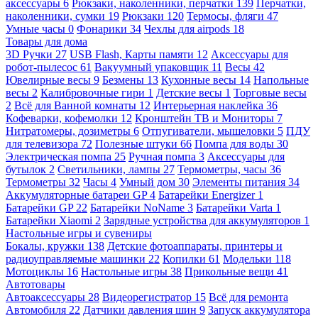
аксессуары
6
Рюкзаки, наколенники, перчатки
139
Перчатки,
наколенники, сумки
19
Рюкзаки
120
Термосы, фляги
47
Умные часы
0
Фонарики
34
Чехлы для airpods
18
Товары для дома
3D Ручки
27
USB Flash, Карты памяти
12
Аксессуары для
робот-пылесос
61
Вакуумный упаковщик
11
Весы
42
Ювелирные весы
9
Безмены
13
Кухонные весы
14
Напольные
весы
2
Калибровочные гири
1
Детские весы
1
Торговые весы
2
Всё для Ванной комнаты
12
Интерьерная наклейка
36
Кофеварки, кофемолки
12
Кронштейн ТВ и Мониторы
7
Нитратомеры, дозиметры
6
Отпугиватели, мышеловки
5
ПДУ
для телевизора
72
Полезные штуки
66
Помпа для воды
30
Электрическая помпа
25
Ручная помпа
3
Аксессуары для
бутылок
2
Светильники, лампы
27
Термометры, часы
36
Термометры
32
Часы
4
Умный дом
30
Элементы питания
34
Аккумуляторные батареи GP
4
Батарейки Energizer
1
Батарейки GP
22
Батарейки NoName
3
Батарейки Varta
1
Батарейки Xiaomi
2
Зарядные устройства для аккумуляторов
1
Настольные игры и сувениры
Бокалы, кружки
138
Детские фотоаппараты, принтеры и
радиоуправляемые машинки
22
Копилки
61
Модельки
118
Мотоциклы
16
Настольные игры
38
Прикольные вещи
41
Автотовары
Автоаксессуары
28
Видеорегистратор
15
Всё для ремонта
Автомобиля
22
Датчики давления шин
9
Запуск аккумулятора