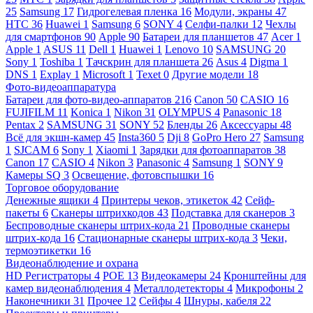
25
Samsung
17
Гидрогелевая пленка
16
Модули, экраны
47
HTC
36
Huawei
1
Samsung
6
SONY
4
Селфи-палки
12
Чехлы
для смартфонов
90
Apple
90
Батареи для планшетов
47
Acer
1
Apple
1
ASUS
11
Dell
1
Huawei
1
Lenovo
10
SAMSUNG
20
Sony
1
Toshiba
1
Тачскрин для планшета
26
Asus
4
Digma
1
DNS
1
Explay
1
Microsoft
1
Texet
0
Другие модели
18
Фото-видеоаппаратура
Батареи для фото-видео-аппаратов
216
Canon
50
CASIO
16
FUJIFILM
11
Konica
1
Nikon
31
OLYMPUS
4
Panasonic
18
Pentax
2
SAMSUNG
31
SONY
52
Бленды
26
Аксессуары
48
Всё для экшн-камер
45
Insta360
5
Dji
8
GoPro Hero
27
Samsung
1
SJCAM
6
Sony
1
Xiaomi
1
Зарядки для фотоаппаратов
38
Canon
17
CASIO
4
Nikon
3
Panasonic
4
Samsung
1
SONY
9
Камеры SQ
3
Освещение, фотовспышки
16
Торговое оборудование
Денежные ящики
4
Принтеры чеков, этикеток
42
Сейф-
пакеты
6
Сканеры штрихкодов
43
Подставка для сканеров
3
Беспроводные сканеры штрих-кода
21
Проводные сканеры
штрих-кода
16
Стационарные сканеры штрих-кода
3
Чеки,
термоэтикетки
16
Видеонаблюдение и охрана
HD Регистраторы
4
POE
13
Видеокамеры
24
Кронштейны для
камер видеонаблюдения
4
Металлодетекторы
4
Микрофоны
2
Наконечники
31
Прочее
12
Сейфы
4
Шнуры, кабеля
22