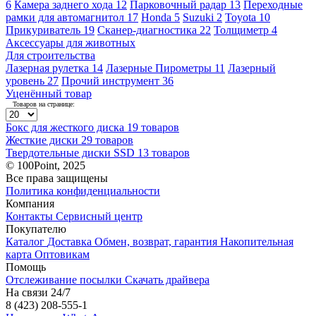
6
Камера заднего хода
12
Парковочный радар
13
Переходные
рамки для автомагнитол
17
Honda
5
Suzuki
2
Toyota
10
Прикуриватель
19
Сканер-диагностика
22
Толщиметр
4
Аксессуары для животных
Для строительства
Лазерная рулетка
14
Лазерные Пирометры
11
Лазерный
уровень
27
Прочий инструмент
36
Уценённый товар
Товаров на странице:
Бокс для жесткого диска
19 товаров
Жесткие диски
29 товаров
Твердотельные диски SSD
13 товаров
© 100Point, 2025
Все права защищены
Политика конфиденциальности
Компания
Контакты
Сервисный центр
Покупателю
Каталог
Доставка
Обмен, возврат, гарантия
Накопительная
карта
Оптовикам
Помощь
Отслеживание посылки
Скачать драйвера
На связи 24/7
8 (423) 208-555-1