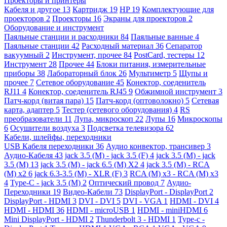
Проекторы и принтеры
Кабеля и другое
13
Картридж
19
HP
19
Комплектующие для
проекторов
2
Проекторы
16
Экраны для проекторов
2
Оборудование и инструмент
Паяльные станции и расходники
84
Паяльные ванные
4
Паяльные станции
42
Расходный материал
36
Сепаратор
вакуумный
2
Инструмент, прочее
84
PostCard, тестеры
12
Инструмент
28
Прочее
44
Блоки питания, измерительные
приборы
38
Лабораторный блок
26
Мультиметр
5
Щупы и
прочее
7
Сетевое оборудование
45
Конектор, соеденитель
RJ11
4
Конектор, соеденитель RJ45
9
Обжимной инструмент
3
Патч-корд (витая пара)
15
Патч-корд (оптоволокно)
5
Сетевая
карта, адаптер
5
Тестер (сетевого оборудования)
4
RS
преобразователи
11
Лупа, микроскоп
22
Лупы
16
Микроскопы
6
Осушители воздуха
3
Подсветка телевизора
62
Кабели, шлейфы, переходники
USB Кабеля переходники
36
Аудио конвектор, трансивер
3
Аудио-Кабеля
43
jack 3.5 (M) - jack 3.5 (F)
4
jack 3.5 (M) - jack
3.5 (M)
13
jack 3.5 (M) - jack 6.5 (M) X2
4
jack 3.5 (M) - RCA
(M) x2
6
jack 6.3-3.5 (M) - XLR (F)
3
RCA (M) x3 - RCA (M) x3
4
Type-C - jack 3.5 (M)
2
Оптический провод
7
Аудио-
Переходники
19
Видео-Кабели
73
DisplayPort - DisplayPort
2
DisplayPort - HDMI
3
DVI - DVI
5
DVI - VGA
1
HDMI - DVI
4
HDMI - HDMI
36
HDMI - microUSB
1
HDMI - miniHDMI
6
Mini DisplayPort - HDMI
2
Thunderbolt 3 - HDMI
1
Type-c -