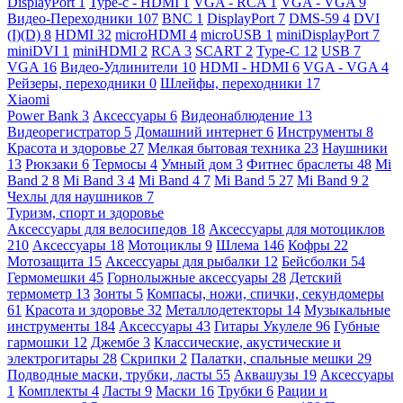
DisplayPort
1
Type-c - HDMI
1
VGA - RCA
1
VGA - VGA
9
Видео-Переходники
107
BNC
1
DisplayPort
7
DMS-59
4
DVI
(I)(D)
8
HDMI
32
microHDMI
4
microUSB
1
miniDisplayPort
7
miniDVI
1
miniHDMI
2
RCA
3
SCART
2
Type-C
12
USB
7
VGA
16
Видео-Удлинители
10
HDMI - HDMI
6
VGA - VGA
4
Рейзеры, переходники
0
Шлейфы, переходники
17
Xiaomi
Power Bank
3
Аксессуары
6
Видеонаблюдение
13
Видеорегистратор
5
Домашний интернет
6
Инструменты
8
Красота и здоровье
27
Мелкая бытовая техника
23
Наушники
13
Рюкзаки
6
Термосы
4
Умный дом
3
Фитнес браслеты
48
Mi
Band 2
8
Mi Band 3
4
Mi Band 4
7
Mi Band 5
27
Mi Band 9
2
Чехлы для наушников
7
Туризм, спорт и здоровье
Аксессуары для велосипедов
18
Аксессуары для мотоциклов
210
Аксессуары
18
Мотоциклы
9
Шлема
146
Кофры
22
Мотозащита
15
Аксессуары для рыбалки
12
Бейсболки
54
Гермомешки
45
Горнолыжные аксессуары
28
Детский
термометр
13
Зонты
5
Компасы, ножи, спички, секундомеры
61
Красота и здоровье
32
Металлодетекторы
14
Музыкальные
инструменты
184
Аксессуары
43
Гитары Укулеле
96
Губные
гармошки
12
Джембе
3
Классические, акустические и
электрогитары
28
Скрипки
2
Палатки, спальные мешки
29
Подводные маски, трубки, ласты
55
Аквашузы
19
Аксессуары
1
Комплекты
4
Ласты
9
Маски
16
Трубки
6
Рации и