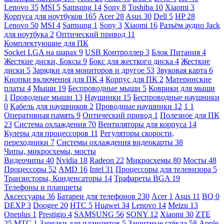
Lenovo
35
MSI
5
Samsung
14
Sony
8
Toshiba
10
Xiaomi
3
Корпуса для ноутбуков
165
Acer
28
Asus
30
Dell
5
HP
28
Lenovo
50
MSI
4
Samsung
1
Sony
3
Xiaomi
16
Разъём аудио Jack
для ноутбука
2
Оптический привод
11
Комплектующие для ПК
Socket LGA на шарах
9
USB Контроллер
3
Блок Питания
4
Жесткие диски, Боксы
9
Бокс для жесткого диска
4
Жесткие
диски
5
Зарядки для мониторов и другое
53
Звуковая карта
6
Кнопки включения для ПК
4
Корпус для ПК
2
Материнские
платы
4
Мыши
19
Беспроводные мыши
5
Коврики для мыши
1
Проводные мыши
13
Наушники
15
Беспроводные наушники
0
Кабель для наушников
2
Проводные наушники
12
1
1
Оперативная память
9
Оптический привод
1
Полезное для ПК
23
Система охлаждения
70
Вентиляторы для корпуса
14
Кулеры для процессоров
11
Регуляторы скорости,
переходники
7
Системы охлаждения видеокарты
38
Чипы, микросхемы, мосты
Видеочипы
40
Nvidia
18
Radeon
22
Микросхемы
80
Мосты
48
Процессоры
52
AMD
16
Intel
31
Процессоры для телевизора
5
Транзисторы, Конденсаторы
14
Трафареты BGA
19
Телефоны и планшеты
Аксессуары
36
Батареи для телефонов
230
Acer
1
Asus
11
BQ
0
DEXP
3
Doogee
20
HTC
5
Huawei
34
Lenovo
14
Meizu
13
Oneplus
1
Prestigio
4
SAMSUNG
56
SONY
12
Xiaomi
30
ZTE
25
МТС
1
Зарядки для планшетов
5
Защитные стёкла
58
Apple