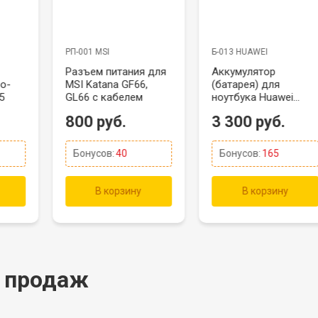
РП-001 MSI
Б-013 HUAWEI
Разъем питания для
Аккумулятор
о-
MSI Katana GF66,
(батарея) для
5
GL66 с кабелем
ноутбука Huawei
(HB9790T7ECW-32A)
800 руб.
3 300 руб.
MateBook 16, 16S,
7330mAh, 11.46V
Бонусов:
40
Бонусов:
165
В корзину
В корзину
 продаж