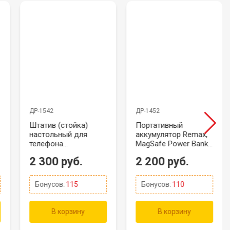
ДР-1542
ДР-1452
Штатив (стойка)
Портативный
настольный для
аккумулятор Remax,
телефона
MagSafe Power Bank,
(магнитная), Telesin
10000mAh, Чёрный
2 300 руб.
2 200 руб.
P3-DS-01
Бонусов:
115
Бонусов:
110
В корзину
В корзину