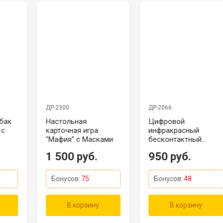
ДР-2300
ДР-2066
бак
Настольная
Цифровой
 с
карточная игра
инфракрасный
"Мафия" с Масками
бесконтактный
термометр KF30 с
1 500 руб.
950 руб.
двумя режимами
Бонусов:
75
Бонусов:
48
В корзину
В корзину