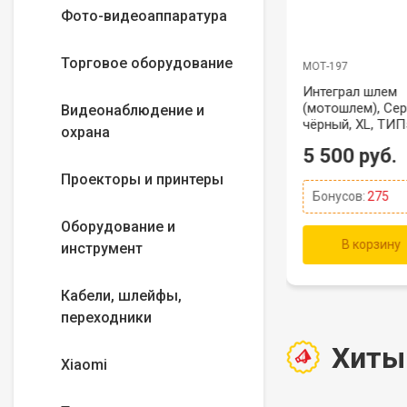
Фото-видеоаппаратура
Торговое оборудование
МОТ-199
МОТ-197
 (кулер)
Интеграл шлем
Интеграл шлем
ка Asus
(мотошлем), Серо-
(мотошлем), Сер
Видеонаблюдение и
531,
чёрный, M, ТИП5
чёрный, XL, ТИП
охрана
1GW,
уб.
5 500 руб.
5 500 руб.
V CPU 4pin
Проекторы и принтеры
0
Бонусов:
275
Бонусов:
275
Оборудование и
зину
В корзину
В корзину
инструмент
Кабели, шлейфы,
переходники
Хиты
Xiaomi