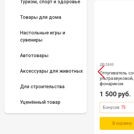
Туризм, спорт и здоровье
Товары для дома
Настольные игры и
сувениры
Автотовары
ДР-425
ДР-2600
Аксессуары для животных
ская
Интерактивная игра
Отпугиватель со
ос для
"Крестики-нолики"
ультразвуковой,
ля) с
фонариком
Для строительства
, Серый
уб.
1 000 руб.
1 500 руб.
Уценённый товар
5
Бонусов:
50
Бонусов:
75
зину
В корзину
В корзину