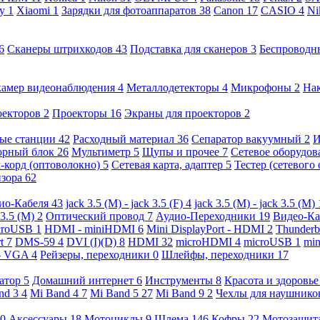
ny
1
Xiaomi
1
Зарядки для фотоаппаратов
38
Canon
17
CASIO
4
Ni
6
Сканеры штрихкодов
43
Подставка для сканеров
3
Беспроводн
камер видеонаблюдения
4
Металлодетекторы
4
Микрофоны
2
На
оекторов
2
Проекторы
16
Экраны для проекторов
2
ые станции
42
Расходный материал
36
Сепаратор вакуумный
2
И
орный блок
26
Мультиметр
5
Щупы и прочее
7
Сетевое оборудо
-корд (оптоволокно)
5
Сетевая карта, адаптер
5
Тестер (сетевого
изора
62
ио-Кабеля
43
jack 3.5 (M) - jack 3.5 (F)
4
jack 3.5 (M) - jack 3.5 (M)
 3.5 (M)
2
Оптический провод
7
Аудио-Переходники
19
Видео-К
croUSB
1
HDMI - miniHDMI
6
Mini DisplayPort - HDMI
2
Thunderb
rt
7
DMS-59
4
DVI (I)(D)
8
HDMI
32
microHDMI
4
microUSB
1
min
- VGA
4
Рейзеры, переходники
0
Шлейфы, переходники
17
ратор
5
Домашний интернет
6
Инструменты
8
Красота и здоровь
nd 3
4
Mi Band 4
7
Mi Band 5
27
Mi Band 9
2
Чехлы для наушник
0
Аксессуары
18
Мотоциклы
9
Шлема
146
Кофры
22
Мотозащит