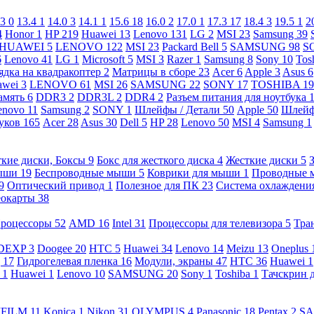
.3
0
13.4
1
14.0
3
14.1
1
15.6
18
16.0
2
17.0
1
17.3
17
18.4
3
19.5
1
2
4
Honor
1
HP
219
Huawei
13
Lenovo
131
LG
2
MSI
23
Samsung
39
HUAWEI
5
LENOVO
122
MSI
23
Packard Bell
5
SAMSUNG
98
S
6
Lenovo
41
LG
1
Microsoft
5
MSI
3
Razer
1
Samsung
8
Sony
10
Tos
ядка на квадракоптер
2
Матрицы в сборе
23
Acer
6
Apple
3
Asus
6
awei
3
LENOVO
61
MSI
26
SAMSUNG
22
SONY
17
TOSHIBA
19
амять
6
DDR3
2
DDR3L
2
DDR4
2
Разъем питания для ноутбука
enovo
11
Samsung
2
SONY
1
Шлейфы / Детали
50
Apple
50
Шлейф
буков
165
Acer
28
Asus
30
Dell
5
HP
28
Lenovo
50
MSI
4
Samsung
1
кие диски, Боксы
9
Бокс для жесткого диска
4
Жесткие диски
5
ыши
19
Беспроводные мыши
5
Коврики для мыши
1
Проводные
9
Оптический привод
1
Полезное для ПК
23
Система охлаждени
еокарты
38
роцессоры
52
AMD
16
Intel
31
Процессоры для телевизора
5
Тра
DEXP
3
Doogee
20
HTC
5
Huawei
34
Lenovo
14
Meizu
13
Oneplus
g
17
Гидрогелевая пленка
16
Модули, экраны
47
HTC
36
Huawei
1
l
1
Huawei
1
Lenovo
10
SAMSUNG
20
Sony
1
Toshiba
1
Тачскрин 
IFILM
11
Konica
1
Nikon
31
OLYMPUS
4
Panasonic
18
Pentax
2
S