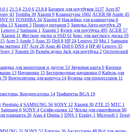
0.0
1
21.5
6
23.0
6
23.8
8
Батареи для ноутбуков
1137
Acer
87
Sony
43
Toshiba
39
Xiaomi
9
Клавиатуры
1002
ACER
68
Apple
45
ONY
93
TOSHIBA
34
Xiaomi
8
Наклейки для клавиатуры
6
hiba
13
Xiaomi
3
Провод питания
5
Зарядка Авто-ноутбук
29
Lenovo
2
Samsung
1
Xiaomi
5
Кулер для ноутбука
495
ACER
57
Xiaomi
11
Жесткие диски и SSD
61
Бокс для жесткого диска
19
115
Acer
5
Apple
5
Asus
35
Dell
8
HP
24
Lenovo
19
Msi
1
Samsung
ы матриц
197
Acer
26
Asus
46
Dell
6
DNS
4
HP
40
Lenovo
35
Sony
3
Xiaomi
16
Разъём аудио Jack для ноутбука
2
Оптический
Зарядки для мониторов и другое
53
Звуковая карта
6
Кнопки
 мыши
13
Наушники
15
Беспроводные наушники
0
Кабель для
я
70
Вентиляторы для корпуса
14
Кулеры для процессоров
11
нзисторы, Конденсаторы
14
Трафареты BGA
19
1
Prestigio
4
SAMSUNG
56
SONY
12
Xiaomi
30
ZTE
25
МТС
1
Samsung
6
SONY
4
Селфи-палки
12
Чехлы для смартфонов
90
для планшета
26
Asus
4
Digma
1
DNS
1
Explay
1
Microsoft
1
Texet
AMSUNG
31
SONY
52
Бленды
26
Аксессуары
48
Всё для экшн-