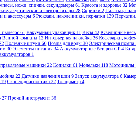
мпасы, ножи, спички, секундомеры
61
Красота и здоровье
32
Ме
кие, акустические и электрогитары
28
Скрипки
2
Палатки, спа
и и аксессуары
6
Рюкзаки, наколенники, перчатки
139
Перчатки
т-пылесос
61
Вакуумный упаковщик
11
Весы
42
Ювелирные вес
я Ванной комнаты
12
Интерьерная наклейка
36
Кофеварки, кофе
72
Полезные штуки
66
Помпа для воды
30
Электрическая помпа
дом
30
Элементы питания
34
Аккумуляторные батареи GP
4
Бата
 аккумуляторов
1
оуправляемые машинки
22
Копилки
61
Модельки
118
Мотоциклы
омобиля
22
Датчики давления шин
9
Запуск аккумулятора
6
Камер
ь
19
Сканер-диагностика
22
Толщиметр
4
ь
27
Прочий инструмент
36