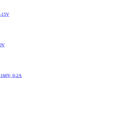
0-15V
30V
160V, 0-2A