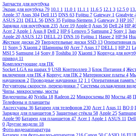
Запчасти для ноутбука
Экран для ноутбука
79
10.1
1
11.0
1
11.1
1
11.6
5
12.1
3
12.5
0
13
Apple
37
Asus
304
Dell
115
DNS
63
Fujitsu
7
Gateway
1
Gigabyte
ASUS
231
DELL
56
DNS
35
Fujitsu-Siemens
3
Gateway
3
HP
167
Зарядки для ноутбуков
235
Acer
19
Apple
0
Asus
56
Dell
24
HP
4
Acer
2
Apple
1
Asus
8
Dell
2
HP
6
Lenovo
5
Samsung
2
Sony
1
Зар
Apple
20
ASUS
123
DELL
23
DNS
16
Fujitsu
1
Hasee
2
HP
94
Hu
Жесткие диски
29
Твердотельные диски SSD
13
Оперативная п
11
Sony
5
Xiaomi
2
Шарниры
60
Acer
7
Asus
17
DELL
1
HP
21
L
MSI
5
Samsung
14
Sony
8
Toshiba
10
Xiaomi
3
Корпуса для ноут
привод
11
Комплектующие для ПК
Socket LGA на шарах
9
USB Контроллер
3
Блок Питания
4
Жест
включения для ПК
4
Корпус для ПК
2
Материнские платы
4
М
наушников
2
Проводные наушники
12
1
1
Оперативная память
Регуляторы скорости, переходники
7
Системы охлаждения вид
Чипы, микросхемы, мосты
Видеочипы
40
Nvidia
18
Radeon
22
Микросхемы
80
Мосты
48
П
Телефоны и планшеты
Аксессуары
36
Батареи для телефонов
230
Acer
1
Asus
11
BQ
0
Зарядки для планшетов
5
Защитные стёкла
58
Apple
25
Samsun
Apple
90
Батареи для планшетов
47
Acer
1
Apple
1
ASUS
11
Del
0
Другие модели
18
Фото-видеоаппаратура
Батареи для фото-видео-аппаратов
216
Canon
50
CASIO
16
FUJ