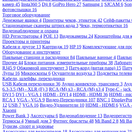
камер
45
Insta360
5
Dji
8
GoPro Hero
27
Samsung
1
SJCAM
6
So
фотовспышки
16
Торговое оборудование
Денежные ящики
4
Принтеры чеков, этикеток
42
Сейф-пакеты
Стационарные сканеры штрих-кода
3
Чеки, термоэтикетки
16
Видеонаблюдение и охрана
HD Регистраторы
4
POE
13
Видеокамеры
24
Кронштейны для 
Проекторы и принтеры
Кабеля и другое
13
Картридж
19
HP
19
Комплектующие для пр
Оборудование и инструмент
Паяльные станции и расходники
84
Паяльные ванные
4
Паяльн
Прочее
44
Блоки питания, измерительные приборы
38
Лаборат
RJ45
9
Обжимной инструмент
3
Патч-корд (витая пара)
15
Патч
Лупы
16
Микроскопы
6
Осушители воздуха
3
Подсветка телев
Кабели, шлейфы, переходники
USB Кабеля переходники
36
Аудио конвектор, трансивер
3
Ауд
6.3-3.5 (M) - XLR (F)
3
RCA (M) x3 - RCA (M) x3
4
Type-C - jack
DVI
5
DVI - VGA
1
HDMI - DVI
4
HDMI - HDMI
36
HDMI - mi
RCA
1
VGA - VGA
9
Видео-Переходники
107
BNC
1
DisplayPo
12
USB
7
VGA
16
Видео-Удлинители
10
HDMI - HDMI
6
VGA 
Xiaomi
Power Bank
3
Аксессуары
6
Видеонаблюдение
13
Видеорегист
Термосы
4
Умный дом
3
Фитнес браслеты
48
Mi Band 2
8
Mi Ba
Туризм, спорт и здоровье
Аксессуары для велосипедов
18
Аксессуары для мотоциклов
21