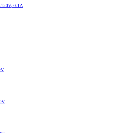
120V, 0-1A
0V
30V