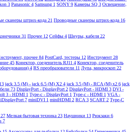
kon
3
Panasonic
4
Samsung
1
SONY
9
Камеры SQ
3
Освещение,
ые сканеры штрих-кода
21
Проводные сканеры штрих-кода
16
конечники
31
Прочее
12
Сейфы
4
Шнуры, кабеля
22
нструмент, прочее
84
PostCard, тестеры
12
Инструмент
28
вание
45
Конектор, соеденитель RJ11
4
Конектор, соеденитель
 оборудования)
4
RS преобразователи
11
Лупа, микроскоп
22
13
jack 3.5 (M) - jack 6.5 (M) X2
4
jack 3.5 (M) - RCA (M) x2
6
jack
абели
73
DisplayPort - DisplayPort
2
DisplayPort - HDMI
3
DVI -
olt 3 - HDMI
1
Type-c - DisplayPort
1
Type-c - HDMI
1
VGA -
iDisplayPort
7
miniDVI
1
miniHDMI
2
RCA
3
SCART
2
Type-C
е
27
Мелкая бытовая техника
23
Наушники
13
Рюкзаки
6
ов
7
а
15
Аксессуары для рыбалки
12
Бейсболки
54
Гермомешки
45