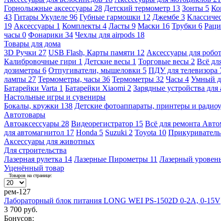
Горнолыжные аксессуары
28
Детский термометр
13
Зонты
5
Ко
43
Гитары Укулеле
96
Губные гармошки
12
Джембе
3
Классичес
19
Аксессуары
1
Комплекты
4
Ласты
9
Маски
16
Трубки
6
Раци
часы
0
Фонарики
34
Чехлы для airpods
18
Товары для дома
3D Ручки
27
USB Flash, Карты памяти
12
Аксессуары для робо
Калибровочные гири
1
Детские весы
1
Торговые весы
2
Всё дл
дозиметры
6
Отпугиватели, мышеловки
5
ПДУ для телевизора
лампы
27
Термометры, часы
36
Термометры
32
Часы
4
Умный 
Батарейки Varta
1
Батарейки Xiaomi
2
Зарядные устройства для
Настольные игры и сувениры
Бокалы, кружки
138
Детские фотоаппараты, принтеры и ради
Автотовары
Автоаксессуары
28
Видеорегистратор
15
Всё для ремонта Авт
для автомагнитол
17
Honda
5
Suzuki
2
Toyota
10
Прикуривател
Аксессуары для животных
Для строительства
Лазерная рулетка
14
Лазерные Пирометры
11
Лазерный уровен
Уценённый товар
Товаров на странице:
рем-127
Лабораторный блок питания LONG WEI PS-1502D 0-2А, 0-15V
3 700 руб.
Бонусов: