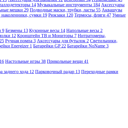
таллодетекторы
14
Музыкальные инструменты
184
Аксессуары
льные мешки
29
Подводные маски, трубки, ласты
55
Аквашузы
, наколенники, сумки
19
Рюкзаки
120
Термосы, фляги
47
Умные
ы
9
Безмены
13
Кухонные весы
14
Напольные весы
2
молки
12
Кронштейн ТВ и Мониторы
7
Нитратомеры,
25
Ручная помпа
3
Аксессуары для бутылок
2
Светильники,
рейки Energizer
1
Батарейки GP
22
Батарейки NoName
3
16
Настольные игры
38
Прикольные вещи
41
а заднего хода
12
Парковочный радар
13
Переходные рамки