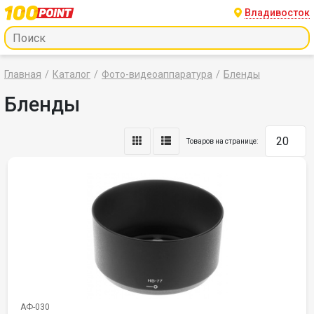
Владивосток
Главная
Каталог
Фото-видеоаппаратура
Бленды
Бленды
Товаров на странице:
АФ-030